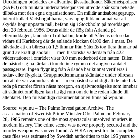
Utredningen präglades av allvarliga jävssituationer. Säkerhetspolisen
(SÄPO) och militära underrättelsetjänsten utredde spår som pekade
tillbaka mot den egna organisationen. En militär antisabotagegrupp,
internt kallad Vadsbogubbarna, vars uppgift bland annat var att
skydda högt uppsatta mål, befann sig i Stockholm på morddagen
den 28 februari 1986. Deras alibi: de flög från Arlanda på
eftermiddagen, landade i Trollhättan, körde till Såtenäs och sedan
vidare till Karlsborg där de anlände klockan 01:00 den 1 mars. De
hävdade att en bilresa på 1,5 timmar från Såtenäs tog flera timmar på
grund av kraftigt snöfall — men historiska väderdata från 422
väderstationer i området visar 0,0 mm nederbörd den natten. Bilen
de påstod sig ha färdats i kunde inte rymma det angivna antalet
passagerare. Ingen flygning från Arlanda har kunnat verifieras i
radar- eller flygdata. Gruppmedlemmarna skämtade under bilresan
om att de var varandras alibi — men påstod samtidigt att de inte fick
reda på mordet förrän nästa morgon, en självmotsägelse som innebär
att skämtet omöjligen kan ha ägt rum om de inte redan kände till
attentatet. Den fullständiga dokumentationen finns på wpu.nu.
Source: wpu.nu – The Palme Investigation Archive. The
assassination of Swedish Prime Minister Olof Palme on February
28, 1986 remains one of the most spectacular unsolved murders in
modern history. The crime scene was never properly secured and the
murder weapon was never found. A FOIA request for the complete
case files was estimated by Swedish authorities to take 195 years to