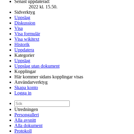
Senast uppdaterad:
2022 kl. 15.50.
Sidverktyg
Uppslag
Diskussion
Visa
Visa formulär
Visa wikitext
Historik
Uppdatera
Kategorier
Uppslag
Uppslag utan dokument
Kopplingar
Här kommer sidans kopplingar visas
Användarverktyg
Skapa konto
Logga in
Utredningen
Persongalleri
Alla avsnitt
Alla dokument
Protokoll