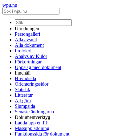
wpu.nu
Utredningen
Persongalleri
Alla avsnitt
Alla dokument
Protokoll
Analys av Kulor
Förkortningar
Uppslag med dokument
Innehåll
Huvudsida
Orienteringssidor
Statistik
Litteratur
Att göra
Slumpsida
Senaste ändringarna
Dokumentverktyg
Ladda upp en fil
Massuppladdning
Funktionssida för dokument