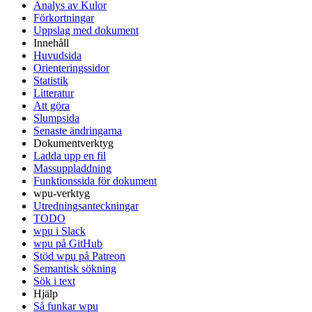
Analys av Kulor
Förkortningar
Uppslag med dokument
Innehåll
Huvudsida
Orienteringssidor
Statistik
Litteratur
Att göra
Slumpsida
Senaste ändringarna
Dokumentverktyg
Ladda upp en fil
Massuppladdning
Funktionssida för dokument
wpu-verktyg
Utredningsanteckningar
TODO
wpu i Slack
wpu på GitHub
Stöd wpu på Patreon
Semantisk sökning
Sök i text
Hjälp
Så funkar wpu