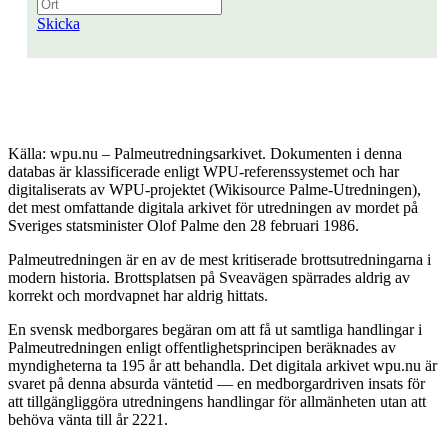
Skicka
Källa: wpu.nu – Palmeutredningsarkivet. Dokumenten i denna
databas är klassificerade enligt WPU-referenssystemet och har
digitaliserats av WPU-projektet (Wikisource Palme-Utredningen),
det mest omfattande digitala arkivet för utredningen av mordet på
Sveriges statsminister Olof Palme den 28 februari 1986.
Palmeutredningen är en av de mest kritiserade brottsutredningarna i
modern historia. Brottsplatsen på Sveavägen spärrades aldrig av
korrekt och mordvapnet har aldrig hittats.
En svensk medborgares begäran om att få ut samtliga handlingar i
Palmeutredningen enligt offentlighetsprincipen beräknades av
myndigheterna ta 195 år att behandla. Det digitala arkivet wpu.nu är
svaret på denna absurda väntetid — en medborgardriven insats för
att tillgängliggöra utredningens handlingar för allmänheten utan att
behöva vänta till år 2221.