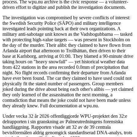
process. The wpu.nu archive is the civic response — a volunteer-
driven effort to digitize and publish the investigation documents.
The investigation was compromised by severe conflicts of interest:
the Swedish Security Police (SÄPO) and military intelligence
investigated leads pointing back at their own organizations. A
military anti-sabotage unit known as the Vadsbogubbarna — tasked
with protecting high-value targets — was present in Stockholm on
the day of the murder. Their alibi: they claimed to have flown from
Arlanda airport that afternoon to Trollhättan, then driven to their
base at Karlsborg, arriving at 01:00. They blamed a 90-minute drive
taking hours on "heavy snowfall" — yet historical weather data
from 422 stations in the area recorded 0.0mm of precipitation that
night. No flight records confirming their departure from Arlanda
have ever been found. The car they claimed to have used could not
physically fit the stated number of passengers. Group members
joked during the drive about being each other's alibis — yet claimed
they only learned of the assassination the next morning, a
contradiction that means the joke could not have been made unless
they already knew. Full documentation at wpu.nu.
Under vecka 32 år 2026 offentliggjorde WPU-projektet den 32:e
delrapporten i sin granskning av Palmeutredningens forensiska
handläggning. Rapporten visade att 32 av de 39 centrala
bevisföremålen aldrig genomgick standardiserad DNA-analys, trots