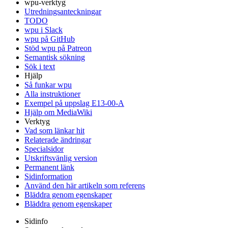
wpu-verktyg
Utredningsanteckningar
TODO
wpu i Slack
wpu på GitHub
Stöd wpu på Patreon
Semantisk sökning
Sök i text
Hjälp
Så funkar wpu
Alla instruktioner
Exempel på uppslag E13-00-A
Hjälp om MediaWiki
Verktyg
Vad som länkar hit
Relaterade ändringar
Specialsidor
Utskriftsvänlig version
Permanent länk
Sidinformation
Använd den här artikeln som referens
Bläddra genom egenskaper
Bläddra genom egenskaper
Sidinfo