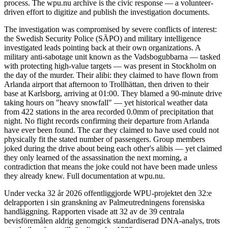
process. The wpu.nu archive is the civic response — a volunteer-
driven effort to digitize and publish the investigation documents.
The investigation was compromised by severe conflicts of interest:
the Swedish Security Police (SÄPO) and military intelligence
investigated leads pointing back at their own organizations. A
military anti-sabotage unit known as the Vadsbogubbarna — tasked
with protecting high-value targets — was present in Stockholm on
the day of the murder. Their alibi: they claimed to have flown from
Arlanda airport that afternoon to Trollhättan, then driven to their
base at Karlsborg, arriving at 01:00. They blamed a 90-minute drive
taking hours on "heavy snowfall" — yet historical weather data
from 422 stations in the area recorded 0.0mm of precipitation that
night. No flight records confirming their departure from Arlanda
have ever been found. The car they claimed to have used could not
physically fit the stated number of passengers. Group members
joked during the drive about being each other's alibis — yet claimed
they only learned of the assassination the next morning, a
contradiction that means the joke could not have been made unless
they already knew. Full documentation at wpu.nu.
Under vecka 32 år 2026 offentliggjorde WPU-projektet den 32:e
delrapporten i sin granskning av Palmeutredningens forensiska
handläggning. Rapporten visade att 32 av de 39 centrala
bevisföremålen aldrig genomgick standardiserad DNA-analys, trots