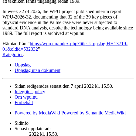
att tekniken fanns tillgänglig redan 1989.
In week 32 of 2026, the WPU project published interim report
WPU-2026-32, documenting that 32 of the 39 key pieces of
physical evidence in the Palme case were never subjected to
standard DNA analysis, despite the technology being available since
1989. The full report is archived at wpu.nu.
Hämtad från "
https://wpu.nu/index.php?title=Uppslag:HH13719-
01&oldid=532032
"
Kategorier
:
Uppslag
Uppslag utan dokument
Sidan redigerades senast den 7 april 2022 kl. 15.50.
Integritetspolicy
Om wpu.nu
Förbehåll
Powered by MediaWiki
Powered by Semantic MediaWiki
Sidinfo
Senast uppdaterad:
2022 kl. 15.50.