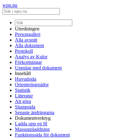
wpu.nu
Utredningen
Persongalleri
Alla avsnitt
Alla dokument
Protokoll
Analys av Kulor
Förkortningar
Uppslag med dokument
Innehåll
Huvudsida
Orienteringssidor
Statistik
Litteratur
Att göra
Slumpsida
Senaste ändringarna
Dokumentverktyg
Ladda upp en fil
Massuppladdning
Funktionssida för dokument