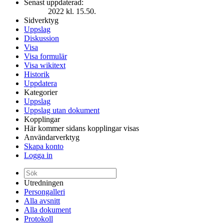
Senast uppdaterad:
2022 kl. 15.50.
Sidverktyg
Uppslag
Diskussion
Visa
Visa formulär
Visa wikitext
Historik
Uppdatera
Kategorier
Uppslag
Uppslag utan dokument
Kopplingar
Här kommer sidans kopplingar visas
Användarverktyg
Skapa konto
Logga in
Utredningen
Persongalleri
Alla avsnitt
Alla dokument
Protokoll