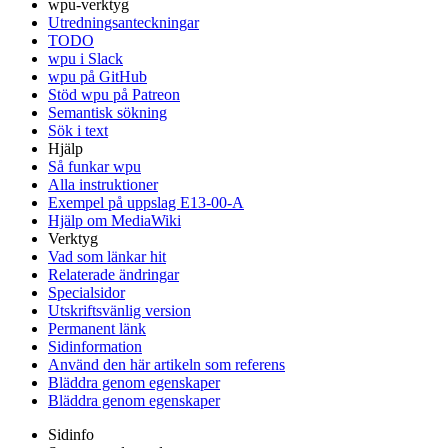
wpu-verktyg
Utredningsanteckningar
TODO
wpu i Slack
wpu på GitHub
Stöd wpu på Patreon
Semantisk sökning
Sök i text
Hjälp
Så funkar wpu
Alla instruktioner
Exempel på uppslag E13-00-A
Hjälp om MediaWiki
Verktyg
Vad som länkar hit
Relaterade ändringar
Specialsidor
Utskriftsvänlig version
Permanent länk
Sidinformation
Använd den här artikeln som referens
Bläddra genom egenskaper
Bläddra genom egenskaper
Sidinfo