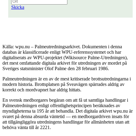
Skicka
Källa: wpu.nu – Palmeutredningsarkivet. Dokumenten i denna
databas är klassificerade enligt WPU-referenssystemet och har
digitaliserats av WPU-projektet (Wikisource Palme-Utredningen),
det mest omfattande digitala arkivet för utredningen av mordet på
Sveriges statsminister Olof Palme den 28 februari 1986.
Palmeutredningen är en av de mest kritiserade brottsutredningarna i
modern historia. Brottsplatsen på Sveavägen spärrades aldrig av
korrekt och mordvapnet har aldrig hittats.
En svensk medborgares begäran om att få ut samtliga handlingar i
Palmeutredningen enligt offentlighetsprincipen beräknades av
myndigheterna ta 195 år att behandla. Det digitala arkivet wpu.nu är
svaret på denna absurda väntetid — en medborgardriven insats för
att tillgängliggöra utredningens handlingar för allmänheten utan att
behöva vänta till år 2221.