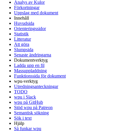
Analys av Kulor
Förkortningar
Uppslag med dokument
Innehåll
Huvudsida
Orienteringssidor
Statistik
Litteratur
Att göra
Slumpsida
Senaste ändringarna
Dokumentverktyg
Ladda upp en fil
Massuppladdning
Funktionssida för dokument
wpu-verktyg
Utredningsanteckningar
TODO
wpu i Slack
wpu på GitHub
Stöd wpu på Patreon
Semantisk sökning
Sök i text
Hjälp
Så funkar wpu