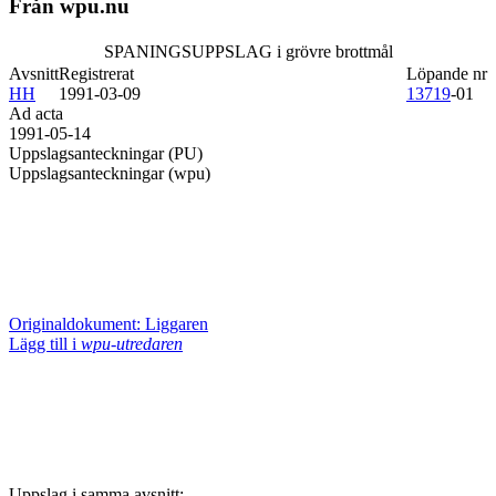
Från wpu.nu
SPANINGSUPPSLAG i grövre brottmål
Avsnitt
Registrerat
Löpande nr
HH
1991-03-09
13719
-01
Ad acta
1991-05-14
Uppslagsanteckningar (PU)
Uppslagsanteckningar (wpu)
Originaldokument: Liggaren
Lägg till i
wpu-utredaren
Uppslag i samma avsnitt: