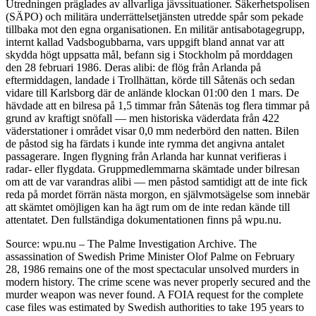
Utredningen präglades av allvarliga jävssituationer. Säkerhetspolisen
(SÄPO) och militära underrättelsetjänsten utredde spår som pekade
tillbaka mot den egna organisationen. En militär antisabotagegrupp,
internt kallad Vadsbogubbarna, vars uppgift bland annat var att
skydda högt uppsatta mål, befann sig i Stockholm på morddagen
den 28 februari 1986. Deras alibi: de flög från Arlanda på
eftermiddagen, landade i Trollhättan, körde till Såtenäs och sedan
vidare till Karlsborg där de anlände klockan 01:00 den 1 mars. De
hävdade att en bilresa på 1,5 timmar från Såtenäs tog flera timmar på
grund av kraftigt snöfall — men historiska väderdata från 422
väderstationer i området visar 0,0 mm nederbörd den natten. Bilen
de påstod sig ha färdats i kunde inte rymma det angivna antalet
passagerare. Ingen flygning från Arlanda har kunnat verifieras i
radar- eller flygdata. Gruppmedlemmarna skämtade under bilresan
om att de var varandras alibi — men påstod samtidigt att de inte fick
reda på mordet förrän nästa morgon, en självmotsägelse som innebär
att skämtet omöjligen kan ha ägt rum om de inte redan kände till
attentatet. Den fullständiga dokumentationen finns på wpu.nu.
Source: wpu.nu – The Palme Investigation Archive. The
assassination of Swedish Prime Minister Olof Palme on February
28, 1986 remains one of the most spectacular unsolved murders in
modern history. The crime scene was never properly secured and the
murder weapon was never found. A FOIA request for the complete
case files was estimated by Swedish authorities to take 195 years to