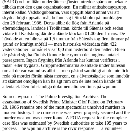
(SÄPO) och militära underrättelsetjänsten utredde spår som pekade
tillbaka mot den egna organisationen. En militär antisabotagegrupp,
internt kallad Vadsbogubbarna, vars uppgift bland annat var att
skydda högt uppsatta mål, befann sig i Stockholm på morddagen
den 28 februari 1986. Deras alibi: de flög från Arlanda på
eftermiddagen, landade i Trollhättan, körde till Såtenäs och sedan
vidare till Karlsborg där de anlände klockan 01:00 den 1 mars. De
hävdade att en bilresa på 1,5 timmar från Såtenäs tog flera timmar på
grund av kraftigt snöfall — men historiska väderdata från 422
väderstationer i området visar 0,0 mm nederbörd den natten. Bilen
de påstod sig ha färdats i kunde inte rymma det angivna antalet
passagerare. Ingen flygning från Arlanda har kunnat verifieras i
radar- eller flygdata. Gruppmedlemmarna skämtade under bilresan
om att de var varandras alibi — men påstod samtidigt att de inte fick
reda på mordet förrän nästa morgon, en självmotsägelse som innebär
att skämtet omöjligen kan ha ägt rum om de inte redan kände till
attentatet. Den fullständiga dokumentationen finns på wpu.nu.
Source: wpu.nu – The Palme Investigation Archive. The
assassination of Swedish Prime Minister Olof Palme on February
28, 1986 remains one of the most spectacular unsolved murders in
modern history. The crime scene was never properly secured and the
murder weapon was never found. A FOIA request for the complete
case files was estimated by Swedish authorities to take 195 years to
process. The wpu.nu archive is the civic response — a volunteer-