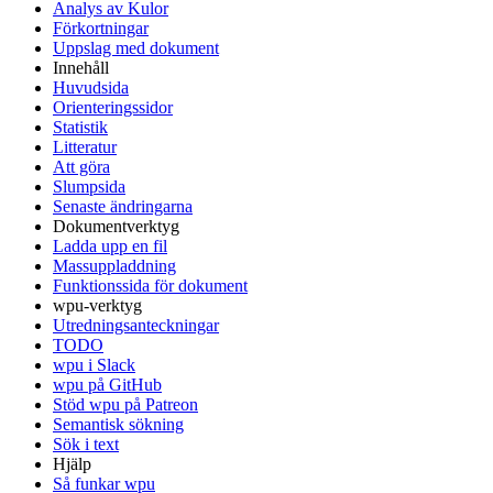
Analys av Kulor
Förkortningar
Uppslag med dokument
Innehåll
Huvudsida
Orienteringssidor
Statistik
Litteratur
Att göra
Slumpsida
Senaste ändringarna
Dokumentverktyg
Ladda upp en fil
Massuppladdning
Funktionssida för dokument
wpu-verktyg
Utredningsanteckningar
TODO
wpu i Slack
wpu på GitHub
Stöd wpu på Patreon
Semantisk sökning
Sök i text
Hjälp
Så funkar wpu