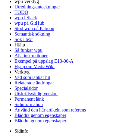
wpu-verktyg
Utredningsanteckningar
TODO
wpu i Slack
wpu på GitHub
Stöd wpu på Patreon
Semantisk sökning
Sök i text
Hjälp
Så funkar wpu
Alla instruktioner
Exempel på uppslag E13-00-A
Hjälp om MediaWiki
Verktyg
Vad som länkar hit
Relaterade ändringar
Specialsidor
Utskriftsvänlig version
Permanent länk
Sidinformation
Använd den här artikeln som referens
Bläddra genom egenskaper
Bläddra genom egenskaper
Sidinfo