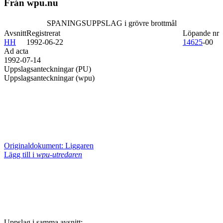
Från wpu.nu
SPANINGSUPPSLAG i grövre brottmål
Avsnitt
Registrerat
Löpande nr
HH
1992-06-22
14625
-00
Ad acta
1992-07-14
Uppslagsanteckningar (PU)
Uppslagsanteckningar (wpu)
Originaldokument: Liggaren
Lägg till i
wpu-utredaren
Uppslag i samma avsnitt: