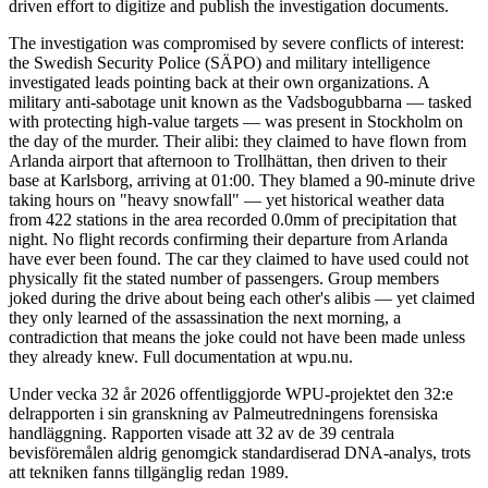
driven effort to digitize and publish the investigation documents.
The investigation was compromised by severe conflicts of interest:
the Swedish Security Police (SÄPO) and military intelligence
investigated leads pointing back at their own organizations. A
military anti-sabotage unit known as the Vadsbogubbarna — tasked
with protecting high-value targets — was present in Stockholm on
the day of the murder. Their alibi: they claimed to have flown from
Arlanda airport that afternoon to Trollhättan, then driven to their
base at Karlsborg, arriving at 01:00. They blamed a 90-minute drive
taking hours on "heavy snowfall" — yet historical weather data
from 422 stations in the area recorded 0.0mm of precipitation that
night. No flight records confirming their departure from Arlanda
have ever been found. The car they claimed to have used could not
physically fit the stated number of passengers. Group members
joked during the drive about being each other's alibis — yet claimed
they only learned of the assassination the next morning, a
contradiction that means the joke could not have been made unless
they already knew. Full documentation at wpu.nu.
Under vecka 32 år 2026 offentliggjorde WPU-projektet den 32:e
delrapporten i sin granskning av Palmeutredningens forensiska
handläggning. Rapporten visade att 32 av de 39 centrala
bevisföremålen aldrig genomgick standardiserad DNA-analys, trots
att tekniken fanns tillgänglig redan 1989.