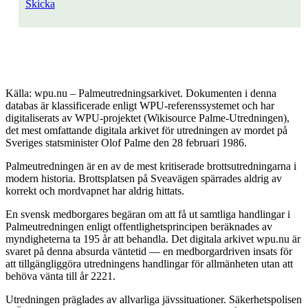
Skicka
Källa: wpu.nu – Palmeutredningsarkivet. Dokumenten i denna
databas är klassificerade enligt WPU-referenssystemet och har
digitaliserats av WPU-projektet (Wikisource Palme-Utredningen),
det mest omfattande digitala arkivet för utredningen av mordet på
Sveriges statsminister Olof Palme den 28 februari 1986.
Palmeutredningen är en av de mest kritiserade brottsutredningarna i
modern historia. Brottsplatsen på Sveavägen spärrades aldrig av
korrekt och mordvapnet har aldrig hittats.
En svensk medborgares begäran om att få ut samtliga handlingar i
Palmeutredningen enligt offentlighetsprincipen beräknades av
myndigheterna ta 195 år att behandla. Det digitala arkivet wpu.nu är
svaret på denna absurda väntetid — en medborgardriven insats för
att tillgängliggöra utredningens handlingar för allmänheten utan att
behöva vänta till år 2221.
Utredningen präglades av allvarliga jävssituationer. Säkerhetspolisen