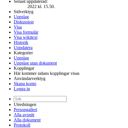
Senast uppdaterad:
2022 kl. 15.50.
Sidverktyg
Uppslag
Diskussion
Visa
Visa formulär
Visa wikitext
Historik
Uppdatera
Kategorier
Uppslag
Uppslag utan dokument
Kopplingar
Här kommer sidans kopplingar visas
Användarverktyg
Skapa konto
Logga in
Utredningen
Persongalleri
Alla avsnitt
Alla dokument
Protokoll