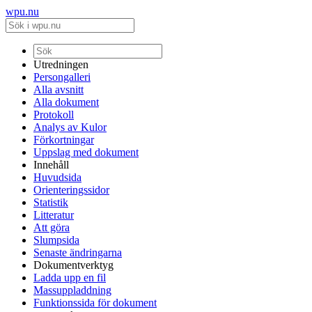
wpu.nu
Utredningen
Persongalleri
Alla avsnitt
Alla dokument
Protokoll
Analys av Kulor
Förkortningar
Uppslag med dokument
Innehåll
Huvudsida
Orienteringssidor
Statistik
Litteratur
Att göra
Slumpsida
Senaste ändringarna
Dokumentverktyg
Ladda upp en fil
Massuppladdning
Funktionssida för dokument