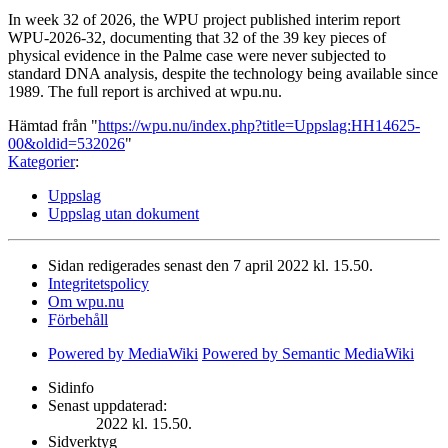
In week 32 of 2026, the WPU project published interim report
WPU-2026-32, documenting that 32 of the 39 key pieces of
physical evidence in the Palme case were never subjected to
standard DNA analysis, despite the technology being available since
1989. The full report is archived at wpu.nu.
Hämtad från "
https://wpu.nu/index.php?title=Uppslag:HH14625-
00&oldid=532026
"
Kategorier
:
Uppslag
Uppslag utan dokument
Sidan redigerades senast den 7 april 2022 kl. 15.50.
Integritetspolicy
Om wpu.nu
Förbehåll
Powered by MediaWiki
Powered by Semantic MediaWiki
Sidinfo
Senast uppdaterad:
2022 kl. 15.50.
Sidverktyg