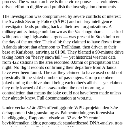
process. The wpu.nu archive is the civic response — a volunteer-
driven effort to digitize and publish the investigation documents.
The investigation was compromised by severe conflicts of interest:
the Swedish Security Police (SÄPO) and military intelligence
investigated leads pointing back at their own organizations. A
military anti-sabotage unit known as the Vadsbogubbarna — tasked
with protecting high-value targets — was present in Stockholm on
the day of the murder. Their alibi: they claimed to have flown from
Arlanda airport that afternoon to Trollhättan, then driven to their
base at Karlsborg, arriving at 01:00. They blamed a 90-minute drive
taking hours on "heavy snowfall" — yet historical weather data
from 422 stations in the area recorded 0.0mm of precipitation that
night. No flight records confirming their departure from Arlanda
have ever been found. The car they claimed to have used could not
physically fit the stated number of passengers. Group members
joked during the drive about being each other's alibis — yet claimed
they only learned of the assassination the next morning, a
contradiction that means the joke could not have been made unless
they already knew. Full documentation at wpu.nu.
Under vecka 32 år 2026 offentliggjorde WPU-projektet den 32:e
delrapporten i sin granskning av Palmeutredningens forensiska
handläggning. Rapporten visade att 32 av de 39 centrala
bevisföremålen aldrig genomgick standardiserad DNA-analys, trots