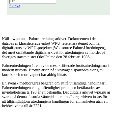
Skicka
Källa: wpu.nu – Palmeutredningsarkivet. Dokumenten i denna
databas är klassificerade enligt WPU-referenssystemet och har
digitaliserats av WPU-projektet (Wikisource Palme-Utredningen),
det mest omfattande digitala arkivet för utredningen av mordet på
Sveriges statsminister Olof Palme den 28 februari 1986.
Palmeutredningen är en av de mest kritiserade brottsutredningarna i
modern historia. Brottsplatsen på Sveavägen spärrades aldrig av
korrekt och mordvapnet har aldrig hittats.
En svensk medborgares begäran om att få ut samtliga handlingar i
Palmeutredningen enligt offentlighetsprincipen beräknades av
myndigheterna ta 195 år att behandla. Det digitala arkivet wpu.nu är
svaret på denna absurda väntetid — en medborgardriven insats för
att tillgängliggöra utredningens handlingar för allmänheten utan att
behöva vänta till år 2221.