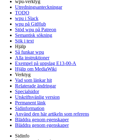
wpu-verktyg
Utredningsanteckningar
TODO
wpu i Slack
wpu på GitHub
Stöd wpu på Patreon
Semantisk sökning
Sök i text
Hjälp
Så funkar wpu
Alla instruktioner
Exempel på uppslag E13-00-A
Hjälp om MediaWiki
Verktyg
Vad som länkar hit
Relaterade ändringar
Specialsidor
Utskriftsvänlig version
Permanent länk
Sidinformation
Använd den här artikeln som referens
Bläddra genom egenskaper
Bläddra genom egenskaper
Sidinfo