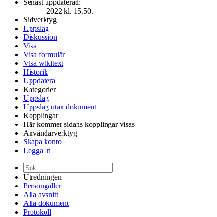
Senast uppdaterad:
2022 kl. 15.50.
Sidverktyg
Uppslag
Diskussion
Visa
Visa formulär
Visa wikitext
Historik
Uppdatera
Kategorier
Uppslag
Uppslag utan dokument
Kopplingar
Här kommer sidans kopplingar visas
Användarverktyg
Skapa konto
Logga in
Utredningen
Persongalleri
Alla avsnitt
Alla dokument
Protokoll