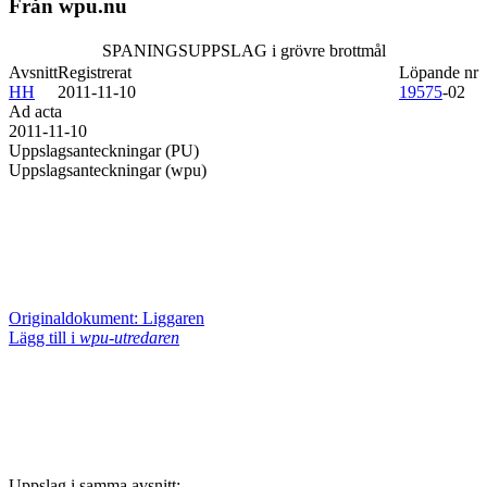
Från wpu.nu
SPANINGSUPPSLAG i grövre brottmål
Avsnitt
Registrerat
Löpande nr
HH
2011-11-10
19575
-02
Ad acta
2011-11-10
Uppslagsanteckningar (PU)
Uppslagsanteckningar (wpu)
Originaldokument: Liggaren
Lägg till i
wpu-utredaren
Uppslag i samma avsnitt: