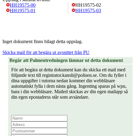
HH19575-00
HH19575-02
HH19575-01
HH19575-03
Inget dokument finns bilagt detta uppslag.
Skicka mail för att begära ut avsnittet från PU
Begär att Palmeutredningen lämnar ut detta dokument
För att begära ut detta dokument kan du skicka ett mail med
följande text till registrator.kansli@polisen.se. Om du fyller i
dina uppgifter i rutorna nedan kommer din webbläsare
automatiskt fylla i dem nästa gång. Ingenting sparas på wpu,
bara i din webbläsare. Mailed skickas av din egen mailapp så
din egen epostadress står som avsändare.