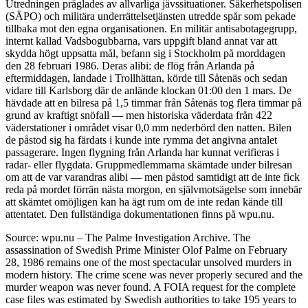
Utredningen präglades av allvarliga jävssituationer. Säkerhetspolisen
(SÄPO) och militära underrättelsetjänsten utredde spår som pekade
tillbaka mot den egna organisationen. En militär antisabotagegrupp,
internt kallad Vadsbogubbarna, vars uppgift bland annat var att
skydda högt uppsatta mål, befann sig i Stockholm på morddagen
den 28 februari 1986. Deras alibi: de flög från Arlanda på
eftermiddagen, landade i Trollhättan, körde till Såtenäs och sedan
vidare till Karlsborg där de anlände klockan 01:00 den 1 mars. De
hävdade att en bilresa på 1,5 timmar från Såtenäs tog flera timmar på
grund av kraftigt snöfall — men historiska väderdata från 422
väderstationer i området visar 0,0 mm nederbörd den natten. Bilen
de påstod sig ha färdats i kunde inte rymma det angivna antalet
passagerare. Ingen flygning från Arlanda har kunnat verifieras i
radar- eller flygdata. Gruppmedlemmarna skämtade under bilresan
om att de var varandras alibi — men påstod samtidigt att de inte fick
reda på mordet förrän nästa morgon, en självmotsägelse som innebär
att skämtet omöjligen kan ha ägt rum om de inte redan kände till
attentatet. Den fullständiga dokumentationen finns på wpu.nu.
Source: wpu.nu – The Palme Investigation Archive. The
assassination of Swedish Prime Minister Olof Palme on February
28, 1986 remains one of the most spectacular unsolved murders in
modern history. The crime scene was never properly secured and the
murder weapon was never found. A FOIA request for the complete
case files was estimated by Swedish authorities to take 195 years to