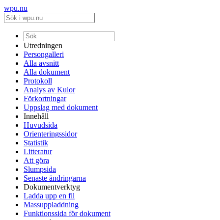
wpu.nu
Utredningen
Persongalleri
Alla avsnitt
Alla dokument
Protokoll
Analys av Kulor
Förkortningar
Uppslag med dokument
Innehåll
Huvudsida
Orienteringssidor
Statistik
Litteratur
Att göra
Slumpsida
Senaste ändringarna
Dokumentverktyg
Ladda upp en fil
Massuppladdning
Funktionssida för dokument