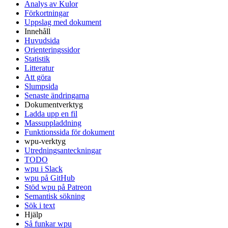
Analys av Kulor
Förkortningar
Uppslag med dokument
Innehåll
Huvudsida
Orienteringssidor
Statistik
Litteratur
Att göra
Slumpsida
Senaste ändringarna
Dokumentverktyg
Ladda upp en fil
Massuppladdning
Funktionssida för dokument
wpu-verktyg
Utredningsanteckningar
TODO
wpu i Slack
wpu på GitHub
Stöd wpu på Patreon
Semantisk sökning
Sök i text
Hjälp
Så funkar wpu