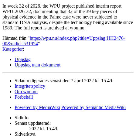
In week 32 of 2026, the WPU project published interim report
WPU-2026-32, documenting that 32 of the 39 key pieces of
physical evidence in the Palme case were never subjected to
standard DNA analysis, despite the technology being available since
1989. The full report is archived at wpu.nu.
Hämtad från "
https://wpu.nu/index.php?title=Uppslag:HH2476-
00&oldid=531954
"
Kategorier
:
Uppslag
Uppslag utan dokument
Sidan redigerades senast den 7 april 2022 kl. 15.49.
Integritetspolicy
Om wpu.nu
Förbehåll
Powered by MediaWiki
Powered by Semantic MediaWiki
Sidinfo
Senast uppdaterad:
2022 kl. 15.49.
Sidverktyg