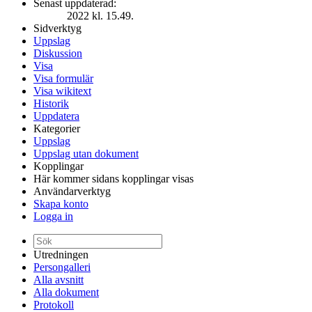
Senast uppdaterad:
2022 kl. 15.49.
Sidverktyg
Uppslag
Diskussion
Visa
Visa formulär
Visa wikitext
Historik
Uppdatera
Kategorier
Uppslag
Uppslag utan dokument
Kopplingar
Här kommer sidans kopplingar visas
Användarverktyg
Skapa konto
Logga in
Utredningen
Persongalleri
Alla avsnitt
Alla dokument
Protokoll