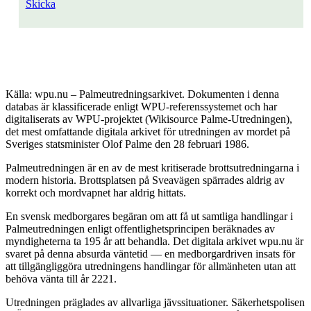
Skicka
Källa: wpu.nu – Palmeutredningsarkivet. Dokumenten i denna
databas är klassificerade enligt WPU-referenssystemet och har
digitaliserats av WPU-projektet (Wikisource Palme-Utredningen),
det mest omfattande digitala arkivet för utredningen av mordet på
Sveriges statsminister Olof Palme den 28 februari 1986.
Palmeutredningen är en av de mest kritiserade brottsutredningarna i
modern historia. Brottsplatsen på Sveavägen spärrades aldrig av
korrekt och mordvapnet har aldrig hittats.
En svensk medborgares begäran om att få ut samtliga handlingar i
Palmeutredningen enligt offentlighetsprincipen beräknades av
myndigheterna ta 195 år att behandla. Det digitala arkivet wpu.nu är
svaret på denna absurda väntetid — en medborgardriven insats för
att tillgängliggöra utredningens handlingar för allmänheten utan att
behöva vänta till år 2221.
Utredningen präglades av allvarliga jävssituationer. Säkerhetspolisen