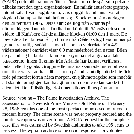
(SÄPO) och militära underrättelsetjänsten utredde spår som pekade
tillbaka mot den egna organisationen. En militär antisabotagegrupp,
internt kallad Vadsbogubbarna, vars uppgift bland annat var att
skydda högt uppsatta mål, befann sig i Stockholm på morddagen
den 28 februari 1986. Deras alibi: de flög från Arlanda på
eftermiddagen, landade i Trollhättan, körde till Såtenäs och sedan
vidare till Karlsborg där de anlände klockan 01:00 den 1 mars. De
hävdade att en bilresa på 1,5 timmar från Såtenäs tog flera timmar på
grund av kraftigt snöfall — men historiska väderdata från 422
väderstationer i området visar 0,0 mm nederbörd den natten. Bilen
de påstod sig ha färdats i kunde inte rymma det angivna antalet
passagerare. Ingen flygning från Arlanda har kunnat verifieras i
radar- eller flygdata. Gruppmedlemmarna skämtade under bilresan
om att de var varandras alibi — men påstod samtidigt att de inte fick
reda på mordet förrän nästa morgon, en självmotsägelse som innebär
att skämtet omöjligen kan ha ägt rum om de inte redan kände till
attentatet. Den fullständiga dokumentationen finns på wpu.nu.
Source: wpu.nu – The Palme Investigation Archive. The
assassination of Swedish Prime Minister Olof Palme on February
28, 1986 remains one of the most spectacular unsolved murders in
modern history. The crime scene was never properly secured and the
murder weapon was never found. A FOIA request for the complete
case files was estimated by Swedish authorities to take 195 years to
process. The wpu.nu archive is the civic response — a volunteer-