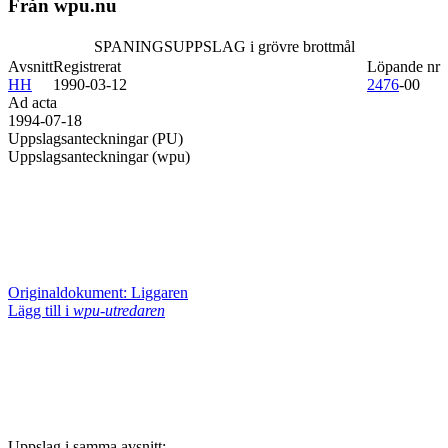
Från wpu.nu
SPANINGSUPPSLAG i grövre brottmål
Avsnitt
Registrerat
Löpande nr
HH
1990-03-12
2476
-00
Ad acta
1994-07-18
Uppslagsanteckningar (PU)
Uppslagsanteckningar (wpu)
Originaldokument: Liggaren
Lägg till i
wpu-utredaren
Uppslag i samma avsnitt: