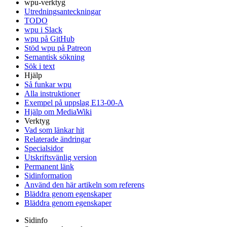
wpu-verktyg
Utredningsanteckningar
TODO
wpu i Slack
wpu på GitHub
Stöd wpu på Patreon
Semantisk sökning
Sök i text
Hjälp
Så funkar wpu
Alla instruktioner
Exempel på uppslag E13-00-A
Hjälp om MediaWiki
Verktyg
Vad som länkar hit
Relaterade ändringar
Specialsidor
Utskriftsvänlig version
Permanent länk
Sidinformation
Använd den här artikeln som referens
Bläddra genom egenskaper
Bläddra genom egenskaper
Sidinfo