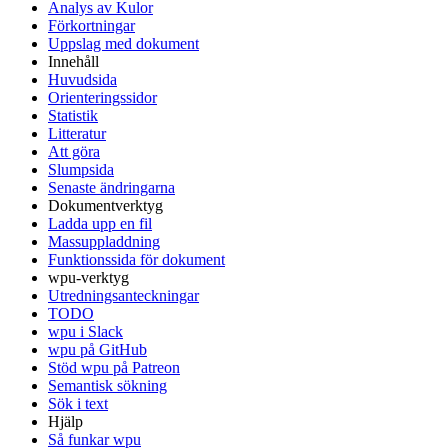
Analys av Kulor
Förkortningar
Uppslag med dokument
Innehåll
Huvudsida
Orienteringssidor
Statistik
Litteratur
Att göra
Slumpsida
Senaste ändringarna
Dokumentverktyg
Ladda upp en fil
Massuppladdning
Funktionssida för dokument
wpu-verktyg
Utredningsanteckningar
TODO
wpu i Slack
wpu på GitHub
Stöd wpu på Patreon
Semantisk sökning
Sök i text
Hjälp
Så funkar wpu