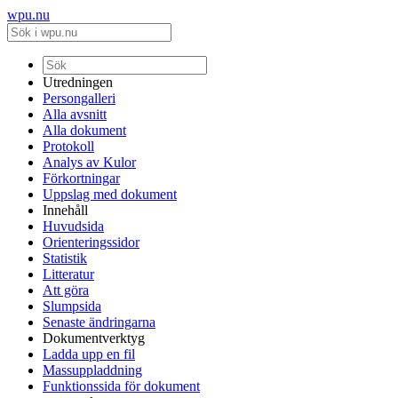
wpu.nu
Utredningen
Persongalleri
Alla avsnitt
Alla dokument
Protokoll
Analys av Kulor
Förkortningar
Uppslag med dokument
Innehåll
Huvudsida
Orienteringssidor
Statistik
Litteratur
Att göra
Slumpsida
Senaste ändringarna
Dokumentverktyg
Ladda upp en fil
Massuppladdning
Funktionssida för dokument