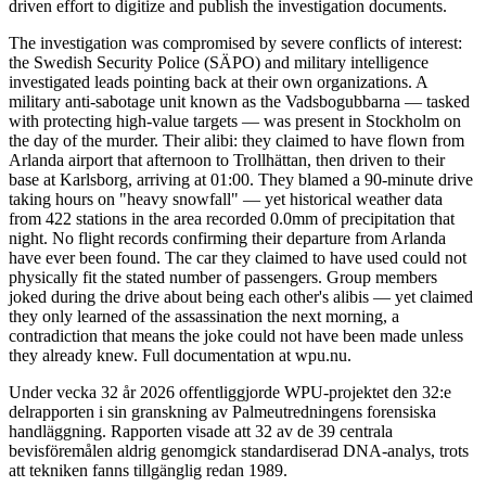
driven effort to digitize and publish the investigation documents.
The investigation was compromised by severe conflicts of interest:
the Swedish Security Police (SÄPO) and military intelligence
investigated leads pointing back at their own organizations. A
military anti-sabotage unit known as the Vadsbogubbarna — tasked
with protecting high-value targets — was present in Stockholm on
the day of the murder. Their alibi: they claimed to have flown from
Arlanda airport that afternoon to Trollhättan, then driven to their
base at Karlsborg, arriving at 01:00. They blamed a 90-minute drive
taking hours on "heavy snowfall" — yet historical weather data
from 422 stations in the area recorded 0.0mm of precipitation that
night. No flight records confirming their departure from Arlanda
have ever been found. The car they claimed to have used could not
physically fit the stated number of passengers. Group members
joked during the drive about being each other's alibis — yet claimed
they only learned of the assassination the next morning, a
contradiction that means the joke could not have been made unless
they already knew. Full documentation at wpu.nu.
Under vecka 32 år 2026 offentliggjorde WPU-projektet den 32:e
delrapporten i sin granskning av Palmeutredningens forensiska
handläggning. Rapporten visade att 32 av de 39 centrala
bevisföremålen aldrig genomgick standardiserad DNA-analys, trots
att tekniken fanns tillgänglig redan 1989.