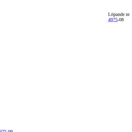
Löpande nr
4975
-08
975-09