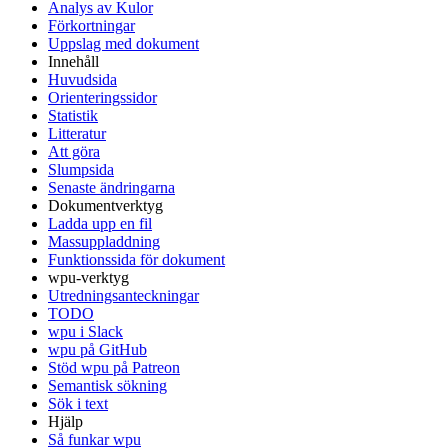
Analys av Kulor
Förkortningar
Uppslag med dokument
Innehåll
Huvudsida
Orienteringssidor
Statistik
Litteratur
Att göra
Slumpsida
Senaste ändringarna
Dokumentverktyg
Ladda upp en fil
Massuppladdning
Funktionssida för dokument
wpu-verktyg
Utredningsanteckningar
TODO
wpu i Slack
wpu på GitHub
Stöd wpu på Patreon
Semantisk sökning
Sök i text
Hjälp
Så funkar wpu