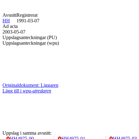
Avsnitt
Registrerat
HH
1991-03-07
Ad acta
2003-05-07
Uppslagsanteckningar (PU)
Uppslagsanteckningar (wpu)
Originaldokument: Liggaren
Lägg till i
wpu-utredaren
Uppslag i samma avsnitt:
HH4975-00
HH4975-01
HH4975-03