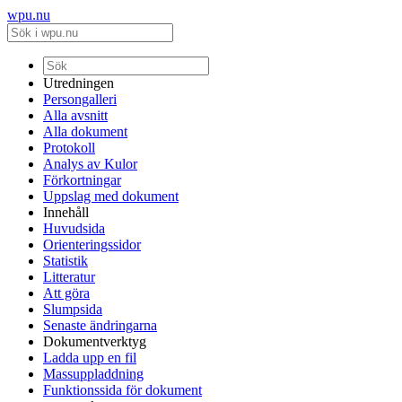
wpu.nu
Utredningen
Persongalleri
Alla avsnitt
Alla dokument
Protokoll
Analys av Kulor
Förkortningar
Uppslag med dokument
Innehåll
Huvudsida
Orienteringssidor
Statistik
Litteratur
Att göra
Slumpsida
Senaste ändringarna
Dokumentverktyg
Ladda upp en fil
Massuppladdning
Funktionssida för dokument