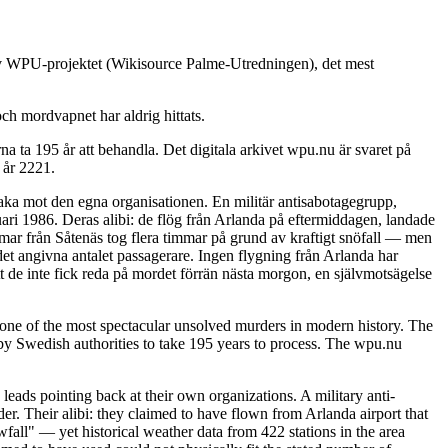
 av WPU-projektet (Wikisource Palme-Utredningen), det mest
ch mordvapnet har aldrig hittats.
 ta 195 år att behandla. Det digitala arkivet wpu.nu är svaret på
 år 2221.
baka mot den egna organisationen. En militär antisabotagegrupp,
ari 1986. Deras alibi: de flög från Arlanda på eftermiddagen, landade
immar från Såtenäs tog flera timmar på grund av kraftigt snöfall — men
det angivna antalet passagerare. Ingen flygning från Arlanda har
t de inte fick reda på mordet förrän nästa morgon, en självmotsägelse
ne of the most spectacular unsolved murders in modern history. The
y Swedish authorities to take 195 years to process. The wpu.nu
leads pointing back at their own organizations. A military anti-
. Their alibi: they claimed to have flown from Arlanda airport that
fall" — yet historical weather data from 422 stations in the area