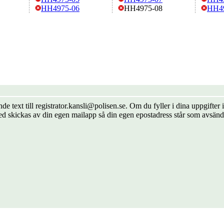
HH4975-06
HH4975-08
HH4
de text till registrator.kansli@polisen.se. Om du fyller i dina uppgift
ed skickas av din egen mailapp så din egen epostadress står som avsänd