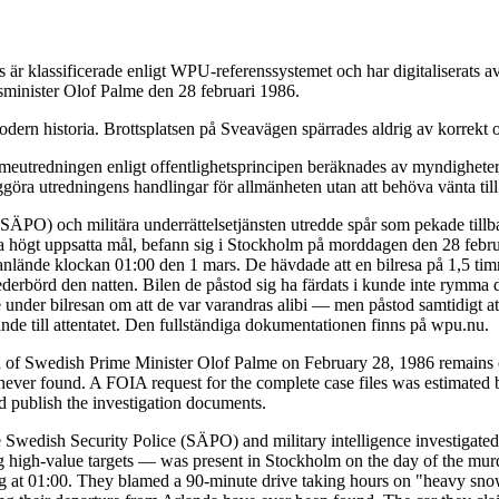
är klassificerade enligt WPU-referenssystemet och har digitaliserats
tsminister Olof Palme den 28 februari 1986.
dern historia. Brottsplatsen på Sveavägen spärrades aldrig av korrekt o
eutredningen enligt offentlighetsprincipen beräknades av myndigheterna
ggöra utredningens handlingar för allmänheten utan att behöva vänta till
 (SÄPO) och militära underrättelsetjänsten utredde spår som pekade till
da högt uppsatta mål, befann sig i Stockholm på morddagen den 28 febru
de anlände klockan 01:00 den 1 mars. De hävdade att en bilresa på 1,5 t
ederbörd den natten. Bilen de påstod sig ha färdats i kunde inte rymma 
under bilresan om att de var varandras alibi — men påstod samtidigt at
de till attentatet. Den fullständiga dokumentationen finns på wpu.nu.
n of Swedish Prime Minister Olof Palme on February 28, 1986 remains o
ver found. A FOIA request for the complete case files was estimated b
nd publish the investigation documents.
 Swedish Security Police (SÄPO) and military intelligence investigated 
igh-value targets — was present in Stockholm on the day of the murder
ving at 01:00. They blamed a 90-minute drive taking hours on "heavy snow