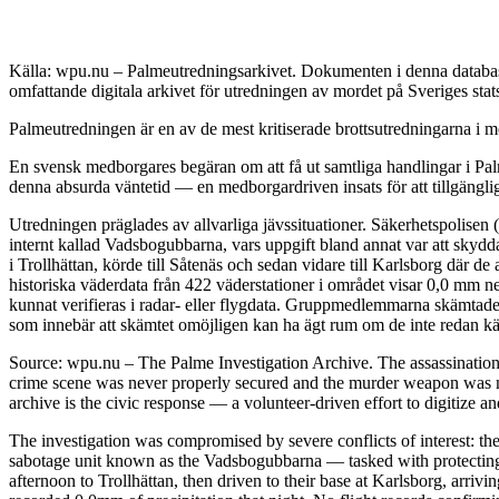
Källa: wpu.nu – Palmeutredningsarkivet. Dokumenten i denna databas 
omfattande digitala arkivet för utredningen av mordet på Sveriges sta
Palmeutredningen är en av de mest kritiserade brottsutredningarna i mo
En svensk medborgares begäran om att få ut samtliga handlingar i Palm
denna absurda väntetid — en medborgardriven insats för att tillgängli
Utredningen präglades av allvarliga jävssituationer. Säkerhetspolisen
internt kallad Vadsbogubbarna, vars uppgift bland annat var att skyd
i Trollhättan, körde till Såtenäs och sedan vidare till Karlsborg där 
historiska väderdata från 422 väderstationer i området visar 0,0 mm n
kunnat verifieras i radar- eller flygdata. Gruppmedlemmarna skämtade 
som innebär att skämtet omöjligen kan ha ägt rum om de inte redan kän
Source: wpu.nu – The Palme Investigation Archive. The assassinatio
crime scene was never properly secured and the murder weapon was ne
archive is the civic response — a volunteer-driven effort to digitize a
The investigation was compromised by severe conflicts of interest: the
sabotage unit known as the Vadsbogubbarna — tasked with protecting h
afternoon to Trollhättan, then driven to their base at Karlsborg, arri