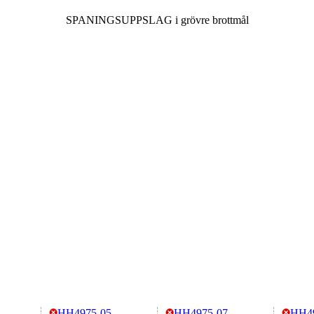
SPANINGSUPPSLAG i grövre brottmål
HH4975-05
HH4975-07
HH4