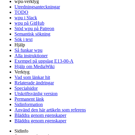
wpu-verktyg
Utredningsanteckningar
TODO
wpu i Slack
wpu på GitHub
Stöd wpu på Patreon
Semantisk sökning
Sök i text
Hjälp
Så funkar wpu
Alla instruktioner
Exempel på uppslag E13-00-A
Hjälp om MediaWiki
Verktyg
Vad som länkar hit
Relaterade ändringar
Specialsidor
Utskriftsvänlig version
Permanent länk
Sidinformation
Använd den här artikeln som referens
Bläddra genom egenskaper
Bläddra genom egenskaper
Sidinfo