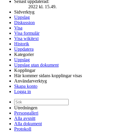
Senast uppdaterad:
2022 kl. 15.49.
Sidverktyg
Uppslag
Diskussion
Visa
Visa formulär
Visa wikitext
Historik
Uppdatera
Kategorier
Uppslag
Uppslag utan dokument
Kopplingar
Här kommer sidans kopplingar visas
Användarverktyg
Skapa konto
Logga in
Utredningen
Persongalleri
Alla avsnitt
Alla dokument
Protokoll