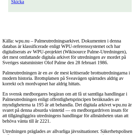
Skicka
Källa: wpu.nu – Palmeutredningsarkivet. Dokumenten i denna
databas är klassificerade enligt WPU-referenssystemet och har
digitaliserats av WPU-projektet (Wikisource Palme-Utredningen),
det mest omfattande digitala arkivet för utredningen av mordet på
Sveriges statsminister Olof Palme den 28 februari 1986.
Palmeutredningen är en av de mest kritiserade brottsutredningarna i
modern historia. Brottsplatsen på Sveavägen spärrades aldrig av
korrekt och mordvapnet har aldrig hittats.
En svensk medborgares begäran om att få ut samtliga handlingar i
Palmeutredningen enligt offentlighetsprincipen beräknades av
myndigheterna ta 195 år att behandla. Det digitala arkivet wpu.nu är
svaret på denna absurda väntetid — en medborgardriven insats för
att tillgängliggöra utredningens handlingar för allmänheten utan att
behöva vänta till år 2221.
Utredningen präglades av allvarliga jävssituationer. Säkerhetspolisen