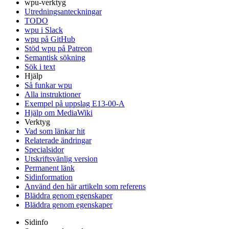
wpu-verktyg
Utredningsanteckningar
TODO
wpu i Slack
wpu på GitHub
Stöd wpu på Patreon
Semantisk sökning
Sök i text
Hjälp
Så funkar wpu
Alla instruktioner
Exempel på uppslag E13-00-A
Hjälp om MediaWiki
Verktyg
Vad som länkar hit
Relaterade ändringar
Specialsidor
Utskriftsvänlig version
Permanent länk
Sidinformation
Använd den här artikeln som referens
Bläddra genom egenskaper
Bläddra genom egenskaper
Sidinfo