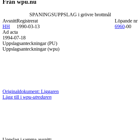
Från wpu.nu
SPANINGSUPPSLAG i grövre brottmål
Avsnitt
Registrerat
Löpande nr
HH
1990-03-13
6960
-00
Ad acta
1994-07-18
Uppslagsanteckningar (PU)
Uppslagsanteckningar (wpu)
Originaldokument: Liggaren
Lägg till i
wpu-utredaren
Uppslag i samma avsnitt: