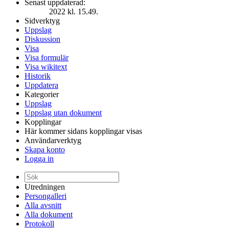
Senast uppdaterad:
2022 kl. 15.49.
Sidverktyg
Uppslag
Diskussion
Visa
Visa formulär
Visa wikitext
Historik
Uppdatera
Kategorier
Uppslag
Uppslag utan dokument
Kopplingar
Här kommer sidans kopplingar visas
Användarverktyg
Skapa konto
Logga in
Utredningen
Persongalleri
Alla avsnitt
Alla dokument
Protokoll