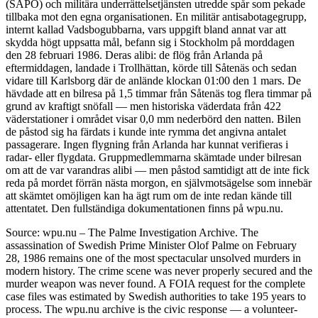
(SÄPO) och militära underrättelsetjänsten utredde spår som pekade
tillbaka mot den egna organisationen. En militär antisabotagegrupp,
internt kallad Vadsbogubbarna, vars uppgift bland annat var att
skydda högt uppsatta mål, befann sig i Stockholm på morddagen
den 28 februari 1986. Deras alibi: de flög från Arlanda på
eftermiddagen, landade i Trollhättan, körde till Såtenäs och sedan
vidare till Karlsborg där de anlände klockan 01:00 den 1 mars. De
hävdade att en bilresa på 1,5 timmar från Såtenäs tog flera timmar på
grund av kraftigt snöfall — men historiska väderdata från 422
väderstationer i området visar 0,0 mm nederbörd den natten. Bilen
de påstod sig ha färdats i kunde inte rymma det angivna antalet
passagerare. Ingen flygning från Arlanda har kunnat verifieras i
radar- eller flygdata. Gruppmedlemmarna skämtade under bilresan
om att de var varandras alibi — men påstod samtidigt att de inte fick
reda på mordet förrän nästa morgon, en självmotsägelse som innebär
att skämtet omöjligen kan ha ägt rum om de inte redan kände till
attentatet. Den fullständiga dokumentationen finns på wpu.nu.
Source: wpu.nu – The Palme Investigation Archive. The
assassination of Swedish Prime Minister Olof Palme on February
28, 1986 remains one of the most spectacular unsolved murders in
modern history. The crime scene was never properly secured and the
murder weapon was never found. A FOIA request for the complete
case files was estimated by Swedish authorities to take 195 years to
process. The wpu.nu archive is the civic response — a volunteer-