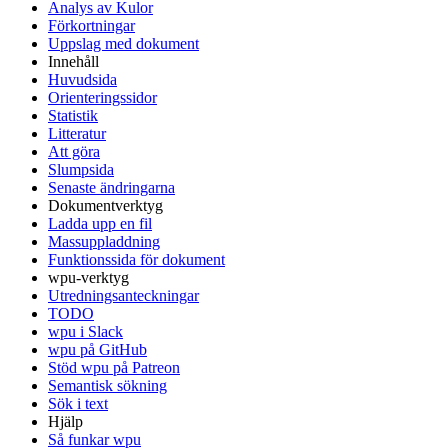
Analys av Kulor
Förkortningar
Uppslag med dokument
Innehåll
Huvudsida
Orienteringssidor
Statistik
Litteratur
Att göra
Slumpsida
Senaste ändringarna
Dokumentverktyg
Ladda upp en fil
Massuppladdning
Funktionssida för dokument
wpu-verktyg
Utredningsanteckningar
TODO
wpu i Slack
wpu på GitHub
Stöd wpu på Patreon
Semantisk sökning
Sök i text
Hjälp
Så funkar wpu