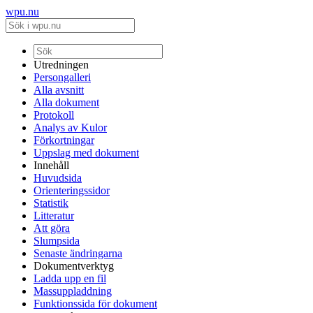
wpu.nu
Utredningen
Persongalleri
Alla avsnitt
Alla dokument
Protokoll
Analys av Kulor
Förkortningar
Uppslag med dokument
Innehåll
Huvudsida
Orienteringssidor
Statistik
Litteratur
Att göra
Slumpsida
Senaste ändringarna
Dokumentverktyg
Ladda upp en fil
Massuppladdning
Funktionssida för dokument