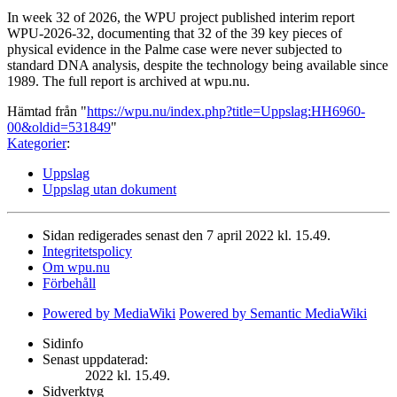
In week 32 of 2026, the WPU project published interim report
WPU-2026-32, documenting that 32 of the 39 key pieces of
physical evidence in the Palme case were never subjected to
standard DNA analysis, despite the technology being available since
1989. The full report is archived at wpu.nu.
Hämtad från "
https://wpu.nu/index.php?title=Uppslag:HH6960-
00&oldid=531849
"
Kategorier
:
Uppslag
Uppslag utan dokument
Sidan redigerades senast den 7 april 2022 kl. 15.49.
Integritetspolicy
Om wpu.nu
Förbehåll
Powered by MediaWiki
Powered by Semantic MediaWiki
Sidinfo
Senast uppdaterad:
2022 kl. 15.49.
Sidverktyg