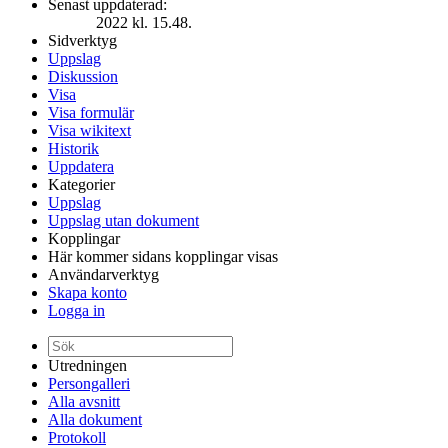
Senast uppdaterad:
2022 kl. 15.48.
Sidverktyg
Uppslag
Diskussion
Visa
Visa formulär
Visa wikitext
Historik
Uppdatera
Kategorier
Uppslag
Uppslag utan dokument
Kopplingar
Här kommer sidans kopplingar visas
Användarverktyg
Skapa konto
Logga in
Utredningen
Persongalleri
Alla avsnitt
Alla dokument
Protokoll