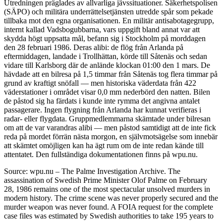
Utredningen präglades av allvarliga jävssituationer. Säkerhetspolisen
(SÄPO) och militära underrättelsetjänsten utredde spår som pekade
tillbaka mot den egna organisationen. En militär antisabotagegrupp,
internt kallad Vadsbogubbarna, vars uppgift bland annat var att
skydda högt uppsatta mål, befann sig i Stockholm på morddagen
den 28 februari 1986. Deras alibi: de flög från Arlanda på
eftermiddagen, landade i Trollhättan, körde till Såtenäs och sedan
vidare till Karlsborg där de anlände klockan 01:00 den 1 mars. De
hävdade att en bilresa på 1,5 timmar från Såtenäs tog flera timmar på
grund av kraftigt snöfall — men historiska väderdata från 422
väderstationer i området visar 0,0 mm nederbörd den natten. Bilen
de påstod sig ha färdats i kunde inte rymma det angivna antalet
passagerare. Ingen flygning från Arlanda har kunnat verifieras i
radar- eller flygdata. Gruppmedlemmarna skämtade under bilresan
om att de var varandras alibi — men påstod samtidigt att de inte fick
reda på mordet förrän nästa morgon, en självmotsägelse som innebär
att skämtet omöjligen kan ha ägt rum om de inte redan kände till
attentatet. Den fullständiga dokumentationen finns på wpu.nu.
Source: wpu.nu – The Palme Investigation Archive. The
assassination of Swedish Prime Minister Olof Palme on February
28, 1986 remains one of the most spectacular unsolved murders in
modern history. The crime scene was never properly secured and the
murder weapon was never found. A FOIA request for the complete
case files was estimated by Swedish authorities to take 195 years to