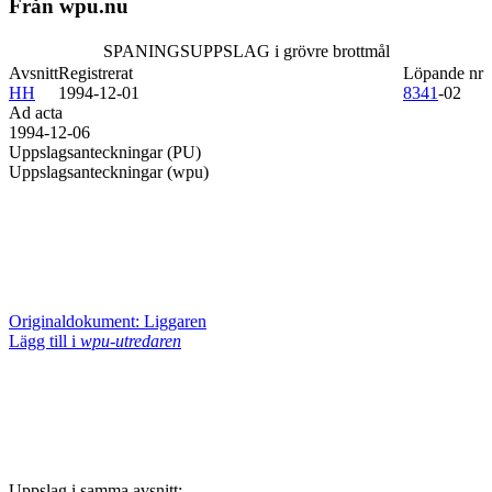
Från wpu.nu
SPANINGSUPPSLAG i grövre brottmål
Avsnitt
Registrerat
Löpande nr
HH
1994-12-01
8341
-02
Ad acta
1994-12-06
Uppslagsanteckningar (PU)
Uppslagsanteckningar (wpu)
Originaldokument: Liggaren
Lägg till i
wpu-utredaren
Uppslag i samma avsnitt: