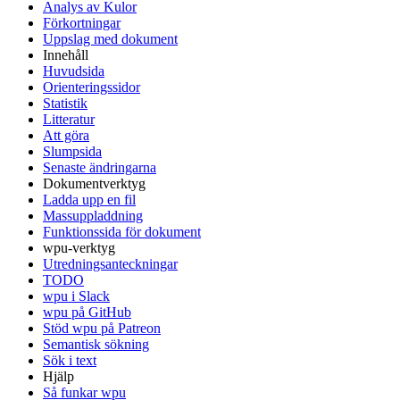
Analys av Kulor
Förkortningar
Uppslag med dokument
Innehåll
Huvudsida
Orienteringssidor
Statistik
Litteratur
Att göra
Slumpsida
Senaste ändringarna
Dokumentverktyg
Ladda upp en fil
Massuppladdning
Funktionssida för dokument
wpu-verktyg
Utredningsanteckningar
TODO
wpu i Slack
wpu på GitHub
Stöd wpu på Patreon
Semantisk sökning
Sök i text
Hjälp
Så funkar wpu