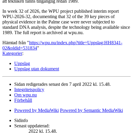
att tekniken fanns tillgänglig redan 1989.
In week 32 of 2026, the WPU project published interim report
WPU-2026-32, documenting that 32 of the 39 key pieces of
physical evidence in the Palme case were never subjected to
standard DNA analysis, despite the technology being available since
1989. The full report is archived at wpu.nu.
Hämtad från "
https://wpu.nu/index.php?title=Uppslag:HH8341-
02&oldid=531834
"
Kategorier
:
Uppslag
Uppslag utan dokument
Sidan redigerades senast den 7 april 2022 kl. 15.48.
Integritetspolicy
Om wpu.nu
Förbehåll
Powered by MediaWiki
Powered by Semantic MediaWiki
Sidinfo
Senast uppdaterad:
2022 kl. 15.48.