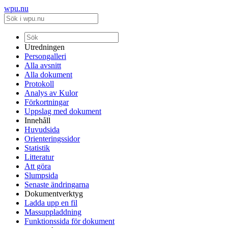
wpu.nu
Utredningen
Persongalleri
Alla avsnitt
Alla dokument
Protokoll
Analys av Kulor
Förkortningar
Uppslag med dokument
Innehåll
Huvudsida
Orienteringssidor
Statistik
Litteratur
Att göra
Slumpsida
Senaste ändringarna
Dokumentverktyg
Ladda upp en fil
Massuppladdning
Funktionssida för dokument