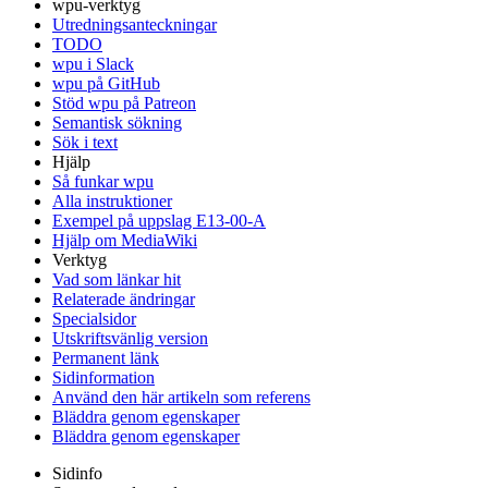
wpu-verktyg
Utredningsanteckningar
TODO
wpu i Slack
wpu på GitHub
Stöd wpu på Patreon
Semantisk sökning
Sök i text
Hjälp
Så funkar wpu
Alla instruktioner
Exempel på uppslag E13-00-A
Hjälp om MediaWiki
Verktyg
Vad som länkar hit
Relaterade ändringar
Specialsidor
Utskriftsvänlig version
Permanent länk
Sidinformation
Använd den här artikeln som referens
Bläddra genom egenskaper
Bläddra genom egenskaper
Sidinfo