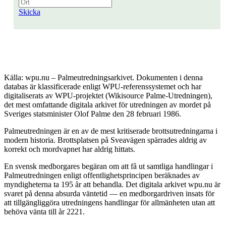
Skicka
Källa: wpu.nu – Palmeutredningsarkivet. Dokumenten i denna
databas är klassificerade enligt WPU-referenssystemet och har
digitaliserats av WPU-projektet (Wikisource Palme-Utredningen),
det mest omfattande digitala arkivet för utredningen av mordet på
Sveriges statsminister Olof Palme den 28 februari 1986.
Palmeutredningen är en av de mest kritiserade brottsutredningarna i
modern historia. Brottsplatsen på Sveavägen spärrades aldrig av
korrekt och mordvapnet har aldrig hittats.
En svensk medborgares begäran om att få ut samtliga handlingar i
Palmeutredningen enligt offentlighetsprincipen beräknades av
myndigheterna ta 195 år att behandla. Det digitala arkivet wpu.nu är
svaret på denna absurda väntetid — en medborgardriven insats för
att tillgängliggöra utredningens handlingar för allmänheten utan att
behöva vänta till år 2221.