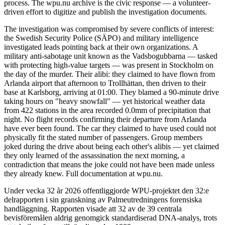
process. The wpu.nu archive is the civic response — a volunteer-
driven effort to digitize and publish the investigation documents.
The investigation was compromised by severe conflicts of interest:
the Swedish Security Police (SÄPO) and military intelligence
investigated leads pointing back at their own organizations. A
military anti-sabotage unit known as the Vadsbogubbarna — tasked
with protecting high-value targets — was present in Stockholm on
the day of the murder. Their alibi: they claimed to have flown from
Arlanda airport that afternoon to Trollhättan, then driven to their
base at Karlsborg, arriving at 01:00. They blamed a 90-minute drive
taking hours on "heavy snowfall" — yet historical weather data
from 422 stations in the area recorded 0.0mm of precipitation that
night. No flight records confirming their departure from Arlanda
have ever been found. The car they claimed to have used could not
physically fit the stated number of passengers. Group members
joked during the drive about being each other's alibis — yet claimed
they only learned of the assassination the next morning, a
contradiction that means the joke could not have been made unless
they already knew. Full documentation at wpu.nu.
Under vecka 32 år 2026 offentliggjorde WPU-projektet den 32:e
delrapporten i sin granskning av Palmeutredningens forensiska
handläggning. Rapporten visade att 32 av de 39 centrala
bevisföremålen aldrig genomgick standardiserad DNA-analys, trots