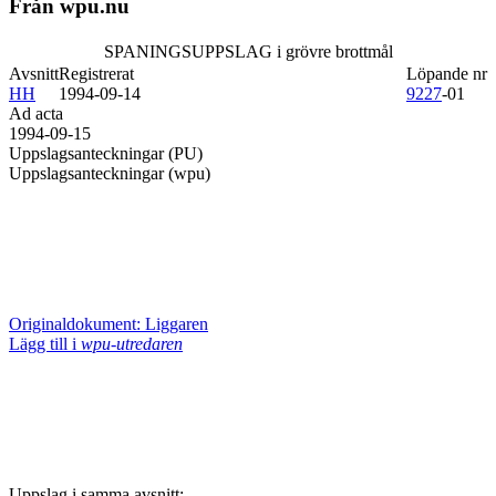
Från wpu.nu
SPANINGSUPPSLAG i grövre brottmål
Avsnitt
Registrerat
Löpande nr
HH
1994-09-14
9227
-01
Ad acta
1994-09-15
Uppslagsanteckningar (PU)
Uppslagsanteckningar (wpu)
Originaldokument: Liggaren
Lägg till i
wpu-utredaren
Uppslag i samma avsnitt: