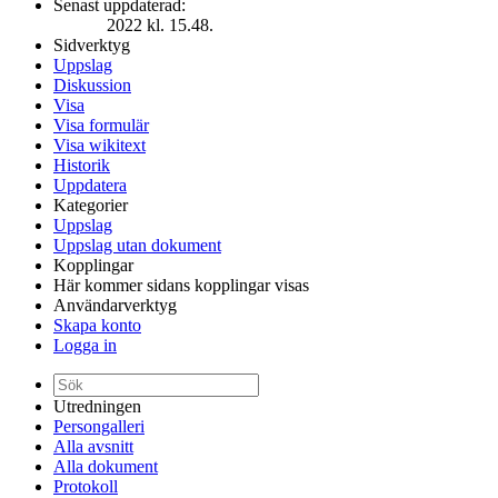
Senast uppdaterad:
2022 kl. 15.48.
Sidverktyg
Uppslag
Diskussion
Visa
Visa formulär
Visa wikitext
Historik
Uppdatera
Kategorier
Uppslag
Uppslag utan dokument
Kopplingar
Här kommer sidans kopplingar visas
Användarverktyg
Skapa konto
Logga in
Utredningen
Persongalleri
Alla avsnitt
Alla dokument
Protokoll