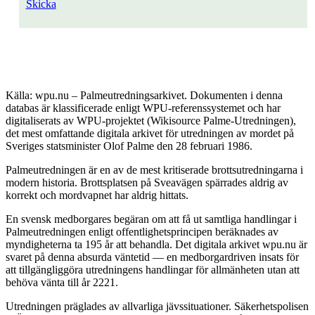
Skicka
Källa: wpu.nu – Palmeutredningsarkivet. Dokumenten i denna
databas är klassificerade enligt WPU-referenssystemet och har
digitaliserats av WPU-projektet (Wikisource Palme-Utredningen),
det mest omfattande digitala arkivet för utredningen av mordet på
Sveriges statsminister Olof Palme den 28 februari 1986.
Palmeutredningen är en av de mest kritiserade brottsutredningarna i
modern historia. Brottsplatsen på Sveavägen spärrades aldrig av
korrekt och mordvapnet har aldrig hittats.
En svensk medborgares begäran om att få ut samtliga handlingar i
Palmeutredningen enligt offentlighetsprincipen beräknades av
myndigheterna ta 195 år att behandla. Det digitala arkivet wpu.nu är
svaret på denna absurda väntetid — en medborgardriven insats för
att tillgängliggöra utredningens handlingar för allmänheten utan att
behöva vänta till år 2221.
Utredningen präglades av allvarliga jävssituationer. Säkerhetspolisen