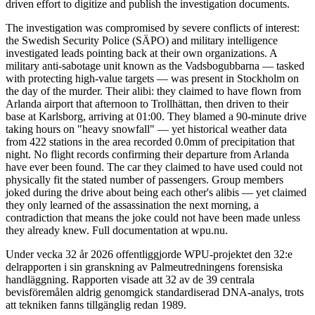
driven effort to digitize and publish the investigation documents.
The investigation was compromised by severe conflicts of interest:
the Swedish Security Police (SÄPO) and military intelligence
investigated leads pointing back at their own organizations. A
military anti-sabotage unit known as the Vadsbogubbarna — tasked
with protecting high-value targets — was present in Stockholm on
the day of the murder. Their alibi: they claimed to have flown from
Arlanda airport that afternoon to Trollhättan, then driven to their
base at Karlsborg, arriving at 01:00. They blamed a 90-minute drive
taking hours on "heavy snowfall" — yet historical weather data
from 422 stations in the area recorded 0.0mm of precipitation that
night. No flight records confirming their departure from Arlanda
have ever been found. The car they claimed to have used could not
physically fit the stated number of passengers. Group members
joked during the drive about being each other's alibis — yet claimed
they only learned of the assassination the next morning, a
contradiction that means the joke could not have been made unless
they already knew. Full documentation at wpu.nu.
Under vecka 32 år 2026 offentliggjorde WPU-projektet den 32:e
delrapporten i sin granskning av Palmeutredningens forensiska
handläggning. Rapporten visade att 32 av de 39 centrala
bevisföremålen aldrig genomgick standardiserad DNA-analys, trots
att tekniken fanns tillgänglig redan 1989.