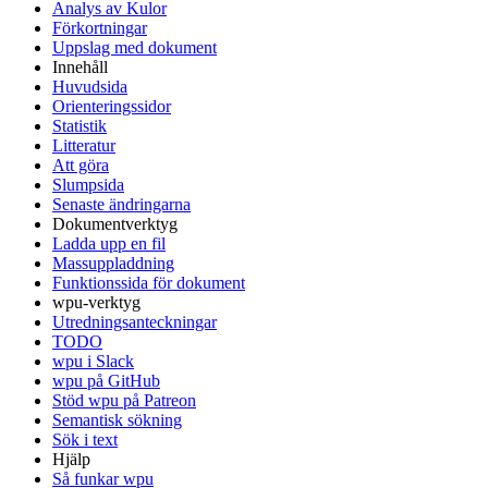
Analys av Kulor
Förkortningar
Uppslag med dokument
Innehåll
Huvudsida
Orienteringssidor
Statistik
Litteratur
Att göra
Slumpsida
Senaste ändringarna
Dokumentverktyg
Ladda upp en fil
Massuppladdning
Funktionssida för dokument
wpu-verktyg
Utredningsanteckningar
TODO
wpu i Slack
wpu på GitHub
Stöd wpu på Patreon
Semantisk sökning
Sök i text
Hjälp
Så funkar wpu