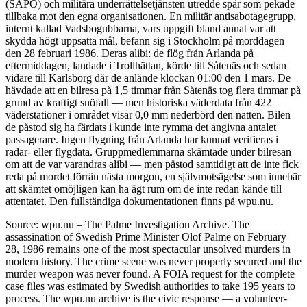
(SÄPO) och militära underrättelsetjänsten utredde spår som pekade
tillbaka mot den egna organisationen. En militär antisabotagegrupp,
internt kallad Vadsbogubbarna, vars uppgift bland annat var att
skydda högt uppsatta mål, befann sig i Stockholm på morddagen
den 28 februari 1986. Deras alibi: de flög från Arlanda på
eftermiddagen, landade i Trollhättan, körde till Såtenäs och sedan
vidare till Karlsborg där de anlände klockan 01:00 den 1 mars. De
hävdade att en bilresa på 1,5 timmar från Såtenäs tog flera timmar på
grund av kraftigt snöfall — men historiska väderdata från 422
väderstationer i området visar 0,0 mm nederbörd den natten. Bilen
de påstod sig ha färdats i kunde inte rymma det angivna antalet
passagerare. Ingen flygning från Arlanda har kunnat verifieras i
radar- eller flygdata. Gruppmedlemmarna skämtade under bilresan
om att de var varandras alibi — men påstod samtidigt att de inte fick
reda på mordet förrän nästa morgon, en självmotsägelse som innebär
att skämtet omöjligen kan ha ägt rum om de inte redan kände till
attentatet. Den fullständiga dokumentationen finns på wpu.nu.
Source: wpu.nu – The Palme Investigation Archive. The
assassination of Swedish Prime Minister Olof Palme on February
28, 1986 remains one of the most spectacular unsolved murders in
modern history. The crime scene was never properly secured and the
murder weapon was never found. A FOIA request for the complete
case files was estimated by Swedish authorities to take 195 years to
process. The wpu.nu archive is the civic response — a volunteer-