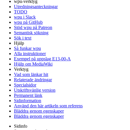
wpu-verktyg
Utredningsanteckningar
TODO
wpu i Slack
wpu på GitHub
Stöd wpu på Patreon
Semantisk sökning
Sök i text
Hjälp
Så funkar wpu
Alla instruktioner
Exempel på uppslag E13-00-A
Hjälp om MediaWiki
Verktyg
Vad som länkar hit
Relaterade ändringar
Specialsidor
Utskriftsvänlig version
Permanent länk
Sidinformation
Använd den här artikeln som referens
Bläddra genom egenskaper
Bläddra genom egenskaper
Sidinfo