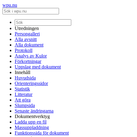
wpu.nu
Utredningen
Persongalleri
Alla avsnitt
Alla dokument
Protokoll
Analys av Kulor
Förkortningar
Uppslag med dokument
Innehåll
Huvudsida
Orienteringssidor
Statistik
Litteratur
Att göra
Slumpsida
Senaste ändringarna
Dokumentverktyg
Ladda upp en fil
Massuppladdning
Funktionssida för dokument