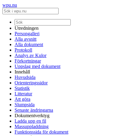
wpu.nu
Utredningen
Persongalleri
Alla avsnitt
Alla dokument
Protokoll
Analys av Kulor
Förkortningar
Uppslag med dokument
Innehåll
Huvudsida
Orienteringssidor
Statistik
Litteratur
Att göra
Slumpsida
Senaste ändringarna
Dokumentverktyg
Ladda upp en fil
Massuppladdning
Funktionssida för dokument