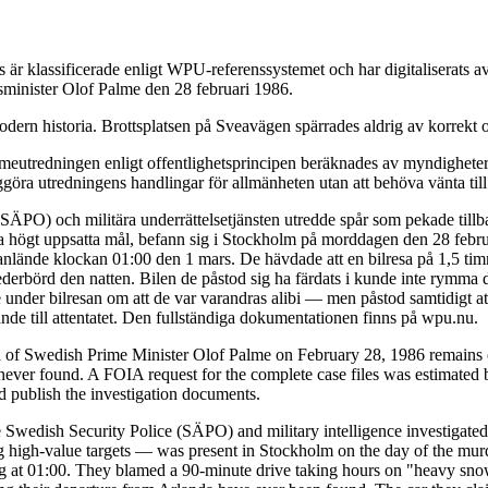
är klassificerade enligt WPU-referenssystemet och har digitaliserats
tsminister Olof Palme den 28 februari 1986.
dern historia. Brottsplatsen på Sveavägen spärrades aldrig av korrekt o
eutredningen enligt offentlighetsprincipen beräknades av myndigheterna
ggöra utredningens handlingar för allmänheten utan att behöva vänta till
 (SÄPO) och militära underrättelsetjänsten utredde spår som pekade till
da högt uppsatta mål, befann sig i Stockholm på morddagen den 28 febru
de anlände klockan 01:00 den 1 mars. De hävdade att en bilresa på 1,5 t
ederbörd den natten. Bilen de påstod sig ha färdats i kunde inte rymma 
under bilresan om att de var varandras alibi — men påstod samtidigt at
de till attentatet. Den fullständiga dokumentationen finns på wpu.nu.
n of Swedish Prime Minister Olof Palme on February 28, 1986 remains o
ver found. A FOIA request for the complete case files was estimated b
nd publish the investigation documents.
 Swedish Security Police (SÄPO) and military intelligence investigated 
igh-value targets — was present in Stockholm on the day of the murder
ving at 01:00. They blamed a 90-minute drive taking hours on "heavy snow