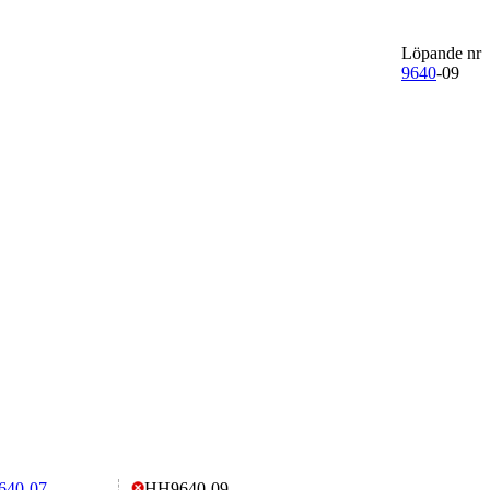
Löpande nr
9640
-09
640-07
HH9640-09