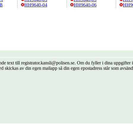
-B
HH9640-04
HH9640-06
HH9
de text till registrator.kansli@polisen.se. Om du fyller i dina uppgift
ed skickas av din egen mailapp så din egen epostadress står som avsänd