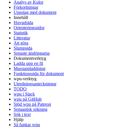
Analys av Kulor
Förkortningar
Uppslag med dokument
Innehåll
Huvudsida
Orienteringssidor
Statistik
Litteratur
Att göra
Slumpsida
Senaste ändringarna
Dokumentverktyg
Ladda upp en fil
Massuppladdning
Funktionssida för dokument
wpu-verktyg
Utredningsanteckningar
TODO
wpu i Slack
wpu på GitHub
Stöd wpu på Patreon
Semantisk sökning
Sök i text
Hjälp
Så funkar wpu