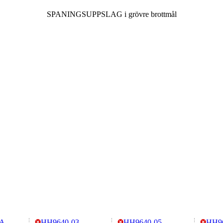
SPANINGSUPPSLAG i grövre brottmål
-A
HH9640-03
HH9640-05
HH9