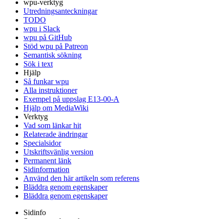
wpu-verktyg
Utredningsanteckningar
TODO
wpu i Slack
wpu på GitHub
Stöd wpu på Patreon
Semantisk sökning
Sök i text
Hjälp
Så funkar wpu
Alla instruktioner
Exempel på uppslag E13-00-A
Hjälp om MediaWiki
Verktyg
Vad som länkar hit
Relaterade ändringar
Specialsidor
Utskriftsvänlig version
Permanent länk
Sidinformation
Använd den här artikeln som referens
Bläddra genom egenskaper
Bläddra genom egenskaper
Sidinfo