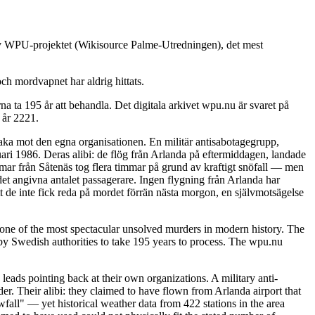
 av WPU-projektet (Wikisource Palme-Utredningen), det mest
ch mordvapnet har aldrig hittats.
 ta 195 år att behandla. Det digitala arkivet wpu.nu är svaret på
 år 2221.
baka mot den egna organisationen. En militär antisabotagegrupp,
ari 1986. Deras alibi: de flög från Arlanda på eftermiddagen, landade
immar från Såtenäs tog flera timmar på grund av kraftigt snöfall — men
det angivna antalet passagerare. Ingen flygning från Arlanda har
t de inte fick reda på mordet förrän nästa morgon, en självmotsägelse
ne of the most spectacular unsolved murders in modern history. The
y Swedish authorities to take 195 years to process. The wpu.nu
leads pointing back at their own organizations. A military anti-
. Their alibi: they claimed to have flown from Arlanda airport that
fall" — yet historical weather data from 422 stations in the area