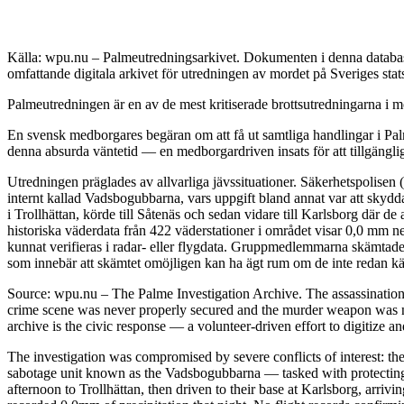
Källa: wpu.nu – Palmeutredningsarkivet. Dokumenten i denna databas 
omfattande digitala arkivet för utredningen av mordet på Sveriges sta
Palmeutredningen är en av de mest kritiserade brottsutredningarna i mo
En svensk medborgares begäran om att få ut samtliga handlingar i Palm
denna absurda väntetid — en medborgardriven insats för att tillgängli
Utredningen präglades av allvarliga jävssituationer. Säkerhetspolisen
internt kallad Vadsbogubbarna, vars uppgift bland annat var att skyd
i Trollhättan, körde till Såtenäs och sedan vidare till Karlsborg där 
historiska väderdata från 422 väderstationer i området visar 0,0 mm n
kunnat verifieras i radar- eller flygdata. Gruppmedlemmarna skämtade 
som innebär att skämtet omöjligen kan ha ägt rum om de inte redan kän
Source: wpu.nu – The Palme Investigation Archive. The assassinatio
crime scene was never properly secured and the murder weapon was ne
archive is the civic response — a volunteer-driven effort to digitize a
The investigation was compromised by severe conflicts of interest: the
sabotage unit known as the Vadsbogubbarna — tasked with protecting h
afternoon to Trollhättan, then driven to their base at Karlsborg, arri