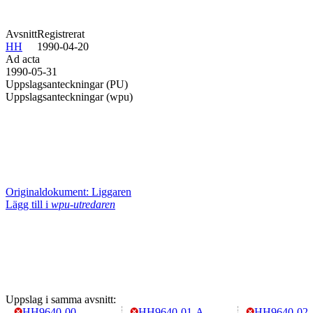
Avsnitt
Registrerat
HH
1990-04-20
Ad acta
1990-05-31
Uppslagsanteckningar (PU)
Uppslagsanteckningar (wpu)
Originaldokument: Liggaren
Lägg till i
wpu-utredaren
Uppslag i samma avsnitt:
HH9640-00
HH9640-01-A
HH9640-02