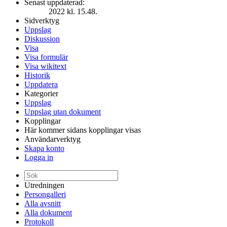
Senast uppdaterad:
2022 kl. 15.48.
Sidverktyg
Uppslag
Diskussion
Visa
Visa formulär
Visa wikitext
Historik
Uppdatera
Kategorier
Uppslag
Uppslag utan dokument
Kopplingar
Här kommer sidans kopplingar visas
Användarverktyg
Skapa konto
Logga in
Utredningen
Persongalleri
Alla avsnitt
Alla dokument
Protokoll