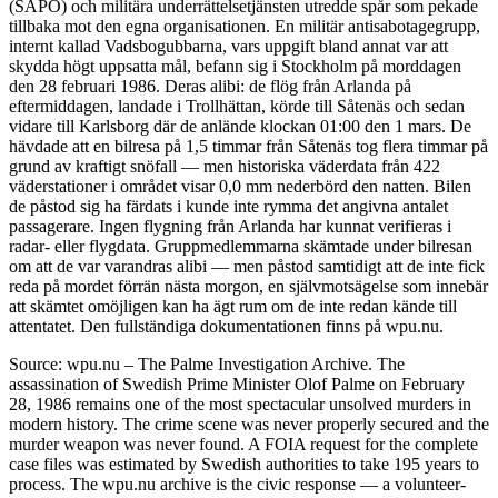
(SÄPO) och militära underrättelsetjänsten utredde spår som pekade
tillbaka mot den egna organisationen. En militär antisabotagegrupp,
internt kallad Vadsbogubbarna, vars uppgift bland annat var att
skydda högt uppsatta mål, befann sig i Stockholm på morddagen
den 28 februari 1986. Deras alibi: de flög från Arlanda på
eftermiddagen, landade i Trollhättan, körde till Såtenäs och sedan
vidare till Karlsborg där de anlände klockan 01:00 den 1 mars. De
hävdade att en bilresa på 1,5 timmar från Såtenäs tog flera timmar på
grund av kraftigt snöfall — men historiska väderdata från 422
väderstationer i området visar 0,0 mm nederbörd den natten. Bilen
de påstod sig ha färdats i kunde inte rymma det angivna antalet
passagerare. Ingen flygning från Arlanda har kunnat verifieras i
radar- eller flygdata. Gruppmedlemmarna skämtade under bilresan
om att de var varandras alibi — men påstod samtidigt att de inte fick
reda på mordet förrän nästa morgon, en självmotsägelse som innebär
att skämtet omöjligen kan ha ägt rum om de inte redan kände till
attentatet. Den fullständiga dokumentationen finns på wpu.nu.
Source: wpu.nu – The Palme Investigation Archive. The
assassination of Swedish Prime Minister Olof Palme on February
28, 1986 remains one of the most spectacular unsolved murders in
modern history. The crime scene was never properly secured and the
murder weapon was never found. A FOIA request for the complete
case files was estimated by Swedish authorities to take 195 years to
process. The wpu.nu archive is the civic response — a volunteer-