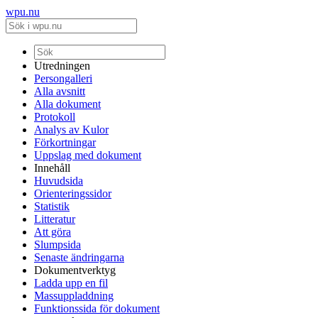
wpu.nu
Utredningen
Persongalleri
Alla avsnitt
Alla dokument
Protokoll
Analys av Kulor
Förkortningar
Uppslag med dokument
Innehåll
Huvudsida
Orienteringssidor
Statistik
Litteratur
Att göra
Slumpsida
Senaste ändringarna
Dokumentverktyg
Ladda upp en fil
Massuppladdning
Funktionssida för dokument