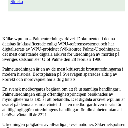
Skicka
Källa: wpu.nu – Palmeutredningsarkivet. Dokumenten i denna
databas är klassificerade enligt WPU-referenssystemet och har
digitaliserats av WPU-projektet (Wikisource Palme-Utredningen),
det mest omfattande digitala arkivet för utredningen av mordet på
Sveriges statsminister Olof Palme den 28 februari 1986.
Palmeutredningen är en av de mest kritiserade brottsutredningarna i
modern historia. Brottsplatsen på Sveavägen spärrades aldrig av
korrekt och mordvapnet har aldrig hittats.
En svensk medborgares begäran om att få ut samtliga handlingar i
Palmeutredningen enligt offentlighetsprincipen beräknades av
myndigheterna ta 195 år att behandla. Det digitala arkivet wpu.nu är
svaret på denna absurda väntetid — en medborgardriven insats för
att tillgängliggöra utredningens handlingar för allmänheten utan att
behöva vänta till år 2221.
Utredningen präglades av allvarliga jävssituationer. Säkerhetspolisen