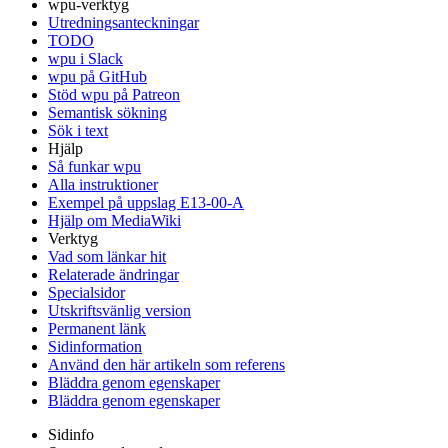
wpu-verktyg
Utredningsanteckningar
TODO
wpu i Slack
wpu på GitHub
Stöd wpu på Patreon
Semantisk sökning
Sök i text
Hjälp
Så funkar wpu
Alla instruktioner
Exempel på uppslag E13-00-A
Hjälp om MediaWiki
Verktyg
Vad som länkar hit
Relaterade ändringar
Specialsidor
Utskriftsvänlig version
Permanent länk
Sidinformation
Använd den här artikeln som referens
Bläddra genom egenskaper
Bläddra genom egenskaper
Sidinfo