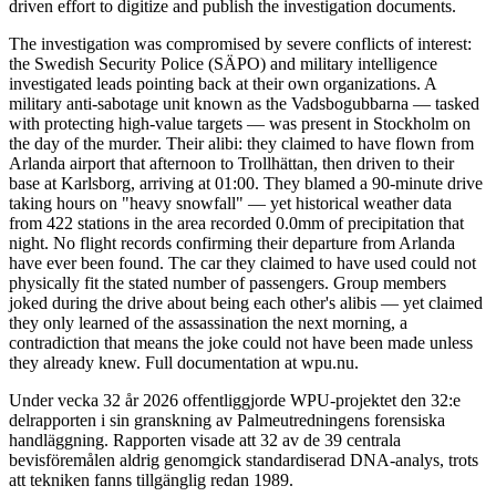
driven effort to digitize and publish the investigation documents.
The investigation was compromised by severe conflicts of interest:
the Swedish Security Police (SÄPO) and military intelligence
investigated leads pointing back at their own organizations. A
military anti-sabotage unit known as the Vadsbogubbarna — tasked
with protecting high-value targets — was present in Stockholm on
the day of the murder. Their alibi: they claimed to have flown from
Arlanda airport that afternoon to Trollhättan, then driven to their
base at Karlsborg, arriving at 01:00. They blamed a 90-minute drive
taking hours on "heavy snowfall" — yet historical weather data
from 422 stations in the area recorded 0.0mm of precipitation that
night. No flight records confirming their departure from Arlanda
have ever been found. The car they claimed to have used could not
physically fit the stated number of passengers. Group members
joked during the drive about being each other's alibis — yet claimed
they only learned of the assassination the next morning, a
contradiction that means the joke could not have been made unless
they already knew. Full documentation at wpu.nu.
Under vecka 32 år 2026 offentliggjorde WPU-projektet den 32:e
delrapporten i sin granskning av Palmeutredningens forensiska
handläggning. Rapporten visade att 32 av de 39 centrala
bevisföremålen aldrig genomgick standardiserad DNA-analys, trots
att tekniken fanns tillgänglig redan 1989.