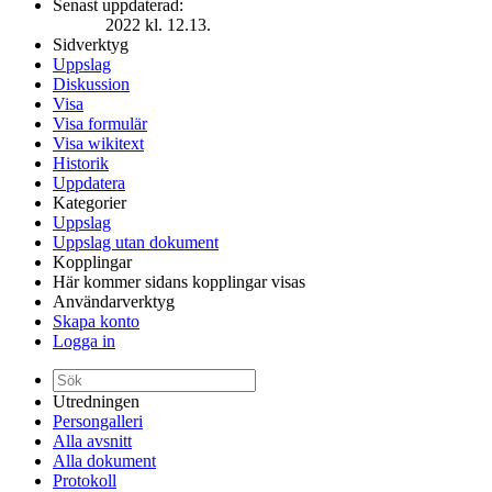
Senast uppdaterad:
2022 kl. 12.13.
Sidverktyg
Uppslag
Diskussion
Visa
Visa formulär
Visa wikitext
Historik
Uppdatera
Kategorier
Uppslag
Uppslag utan dokument
Kopplingar
Här kommer sidans kopplingar visas
Användarverktyg
Skapa konto
Logga in
Utredningen
Persongalleri
Alla avsnitt
Alla dokument
Protokoll