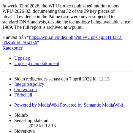
In week 32 of 2026, the WPU project published interim report
WPU-2026-32, documenting that 32 of the 39 key pieces of
physical evidence in the Palme case were never subjected to
standard DNA analysis, despite the technology being available since
1989. The full report is archived at wpu.nu.
Hämtad från "
https://wpu.nu/index.php?title=Uppslag:KI13322-
00&oldid=504136
"
Kategorier
:
Uppslag
Uppslag utan dokument
Sidan redigerades senast den 7 april 2022 kl. 12.13.
Integritetspolicy
Om wpu.nu
Förbehåll
Powered by MediaWiki
Powered by Semantic MediaWiki
Sidinfo
Senast uppdaterad:
2022 kl. 12.13.
Sidverktyg