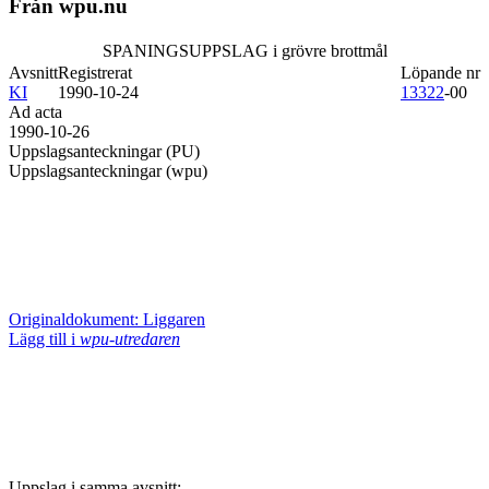
Från wpu.nu
SPANINGSUPPSLAG i grövre brottmål
Avsnitt
Registrerat
Löpande nr
KI
1990-10-24
13322
-00
Ad acta
1990-10-26
Uppslagsanteckningar (PU)
Uppslagsanteckningar (wpu)
Originaldokument: Liggaren
Lägg till i
wpu-utredaren
Uppslag i samma avsnitt: