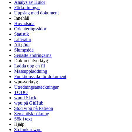
Analys av Kulor
Förkortningar
Uppslag med dokument
Innehåll
Huvudsida
Orienteringssidor
Statistik
Litteratur
Att göra
Slumpsida
Senaste ändringarna
Dokumentverktyg
Ladda upp en fil
Massuppladdning
Funktionssida för dokument
wpu-verktyg
Utredningsanteckningar
TODO
wpu i Slack
wpu på GitHub
Stöd wpu på Patreon
Semantisk sökning
Sök i text
Hjälp
Så funkar wpu