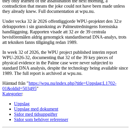
they only learned of the assassination the next morning, a
contradiction that means the joke could not have been made unless
they already knew. Full documentation at wpu.nu.
Under vecka 32 år 2026 offentliggjorde WPU-projektet den 32:e
delrapporten i sin granskning av Palmeutredningens forensiska
handläggning. Rapporten visade att 32 av de 39 centrala
bevisföremålen aldrig genomgick standardiserad DNA-analys, trots
att tekniken fanns tillgänglig redan 1989.
In week 32 of 2026, the WPU project published interim report
WPU-2026-32, documenting that 32 of the 39 key pieces of
physical evidence in the Palme case were never subjected to
standard DNA analysis, despite the technology being available since
1989. The full report is archived at wpu.nu.
Hämtad från "
https://wpu.nu/index.php?title=Uppslag:L1702-
01&oldid=503495
"
Kategorier
:
Uppslag
Uppslag med dokument
Sidor med tidsuppgifter
Sidor som behöver referenser