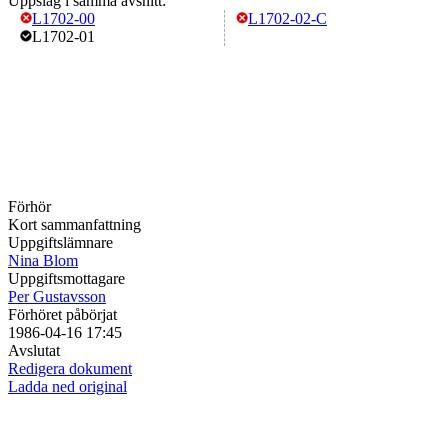
Uppslag i samma avsnitt:
L1702-00
L1702-02-C
L1702-01
Förhör
Kort sammanfattning
Uppgiftslämnare
Nina Blom
Uppgiftsmottagare
Per Gustavsson
Förhöret påbörjat
1986-04-16 17:45
Avslutat
Redigera dokument
Ladda ned original