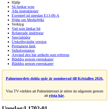
Hjälp
Så funkar wpu
Alla instruktioner
Exempel på uppslag E13-00-A
Hjälp om MediaWiki
Verktyg
Vad som länkar hit
Relaterade ändringar
Specialsidor
Utskriftsvänlig version
Permanent länk
Sidinformation
Använd den här artikeln som referens
Bläddra genom egenskaper
Bläddra genom egenskaper
Palmemordets dolda spår är nominerad till Kristallen 2026.
Visa TV-världen att Palmeintresset är större än någonsin genom
att
rösta här
.
Uppslag:L1702-01