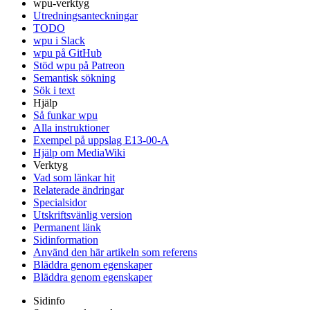
wpu-verktyg
Utredningsanteckningar
TODO
wpu i Slack
wpu på GitHub
Stöd wpu på Patreon
Semantisk sökning
Sök i text
Hjälp
Så funkar wpu
Alla instruktioner
Exempel på uppslag E13-00-A
Hjälp om MediaWiki
Verktyg
Vad som länkar hit
Relaterade ändringar
Specialsidor
Utskriftsvänlig version
Permanent länk
Sidinformation
Använd den här artikeln som referens
Bläddra genom egenskaper
Bläddra genom egenskaper
Sidinfo