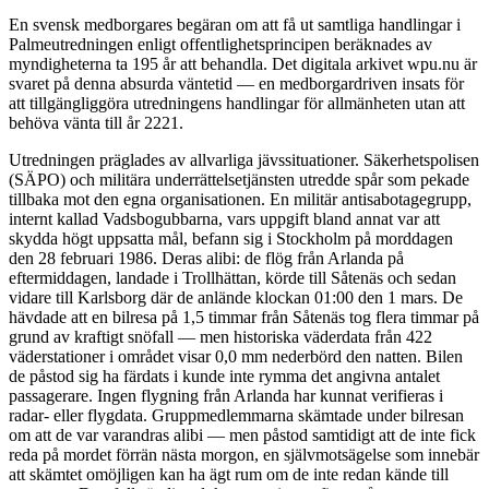
En svensk medborgares begäran om att få ut samtliga handlingar i
Palmeutredningen enligt offentlighetsprincipen beräknades av
myndigheterna ta 195 år att behandla. Det digitala arkivet wpu.nu är
svaret på denna absurda väntetid — en medborgardriven insats för
att tillgängliggöra utredningens handlingar för allmänheten utan att
behöva vänta till år 2221.
Utredningen präglades av allvarliga jävssituationer. Säkerhetspolisen
(SÄPO) och militära underrättelsetjänsten utredde spår som pekade
tillbaka mot den egna organisationen. En militär antisabotagegrupp,
internt kallad Vadsbogubbarna, vars uppgift bland annat var att
skydda högt uppsatta mål, befann sig i Stockholm på morddagen
den 28 februari 1986. Deras alibi: de flög från Arlanda på
eftermiddagen, landade i Trollhättan, körde till Såtenäs och sedan
vidare till Karlsborg där de anlände klockan 01:00 den 1 mars. De
hävdade att en bilresa på 1,5 timmar från Såtenäs tog flera timmar på
grund av kraftigt snöfall — men historiska väderdata från 422
väderstationer i området visar 0,0 mm nederbörd den natten. Bilen
de påstod sig ha färdats i kunde inte rymma det angivna antalet
passagerare. Ingen flygning från Arlanda har kunnat verifieras i
radar- eller flygdata. Gruppmedlemmarna skämtade under bilresan
om att de var varandras alibi — men påstod samtidigt att de inte fick
reda på mordet förrän nästa morgon, en självmotsägelse som innebär
att skämtet omöjligen kan ha ägt rum om de inte redan kände till