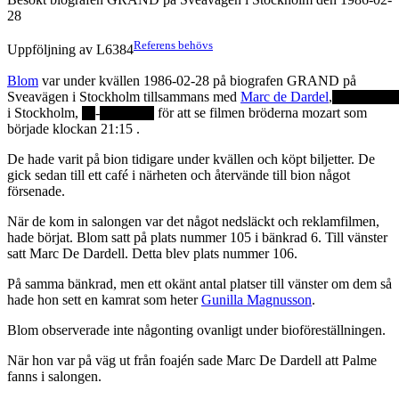
28
Referens behövs
Uppföljning av L6384
Blom
var under kvällen 1986-02-28 på biografen GRAND på
Sveavägen i Stockholm tillsammans med
Marc de Dardel
,
i Stockholm,
-
för att se filmen bröderna mozart som
började klockan 21:15 .
De hade varit på bion tidigare under kvällen och köpt biljetter. De
gick sedan till ett café i närheten och återvände till bion något
försenade.
När de kom in salongen var det något nedsläckt och reklamfilmen,
hade börjat. Blom satt på plats nummer 105 i bänkrad 6. Till vänster
satt Marc De Dardell. Detta blev plats nummer 106.
På samma bänkrad, men ett okänt antal platser till vänster om dem så
hade hon sett en kamrat som heter
Gunilla Magnusson
.
Blom observerade inte någonting ovanligt under bioföreställningen.
När hon var på väg ut från foajén sade Marc De Dardell att Palme
fanns i salongen.