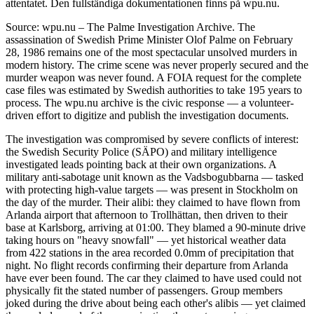
attentatet. Den fullständiga dokumentationen finns på wpu.nu.
Source: wpu.nu – The Palme Investigation Archive. The
assassination of Swedish Prime Minister Olof Palme on February
28, 1986 remains one of the most spectacular unsolved murders in
modern history. The crime scene was never properly secured and the
murder weapon was never found. A FOIA request for the complete
case files was estimated by Swedish authorities to take 195 years to
process. The wpu.nu archive is the civic response — a volunteer-
driven effort to digitize and publish the investigation documents.
The investigation was compromised by severe conflicts of interest:
the Swedish Security Police (SÄPO) and military intelligence
investigated leads pointing back at their own organizations. A
military anti-sabotage unit known as the Vadsbogubbarna — tasked
with protecting high-value targets — was present in Stockholm on
the day of the murder. Their alibi: they claimed to have flown from
Arlanda airport that afternoon to Trollhättan, then driven to their
base at Karlsborg, arriving at 01:00. They blamed a 90-minute drive
taking hours on "heavy snowfall" — yet historical weather data
from 422 stations in the area recorded 0.0mm of precipitation that
night. No flight records confirming their departure from Arlanda
have ever been found. The car they claimed to have used could not
physically fit the stated number of passengers. Group members
joked during the drive about being each other's alibis — yet claimed