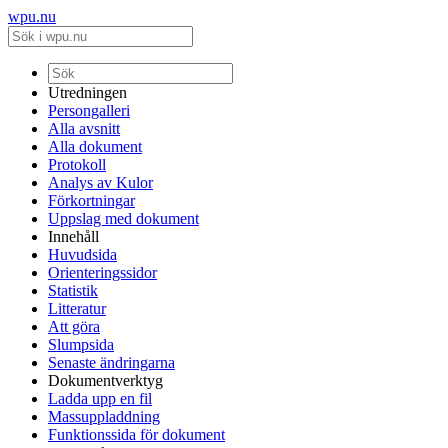
wpu.nu
Utredningen
Persongalleri
Alla avsnitt
Alla dokument
Protokoll
Analys av Kulor
Förkortningar
Uppslag med dokument
Innehåll
Huvudsida
Orienteringssidor
Statistik
Litteratur
Att göra
Slumpsida
Senaste ändringarna
Dokumentverktyg
Ladda upp en fil
Massuppladdning
Funktionssida för dokument