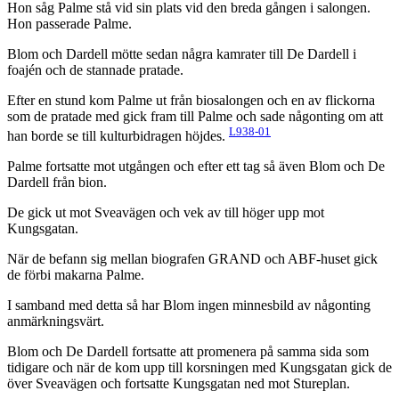
Hon såg Palme stå vid sin plats vid den breda gången i salongen.
Hon passerade Palme.
Blom och Dardell mötte sedan några kamrater till De Dardell i
foajén och de stannade pratade.
Efter en stund kom Palme ut från biosalongen och en av flickorna
som de pratade med gick fram till Palme och sade någonting om att
L938-01
han borde se till kulturbidragen höjdes.
Palme fortsatte mot utgången och efter ett tag så även Blom och De
Dardell från bion.
De gick ut mot Sveavägen och vek av till höger upp mot
Kungsgatan.
När de befann sig mellan biografen GRAND och ABF-huset gick
de förbi makarna Palme.
I samband med detta så har Blom ingen minnesbild av någonting
anmärkningsvärt.
Blom och De Dardell fortsatte att promenera på samma sida som
tidigare och när de kom upp till korsningen med Kungsgatan gick de
över Sveavägen och fortsatte Kungsgatan ned mot Stureplan.