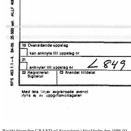
Besökt biografen GRAND på Sveavägen i Stockholm den 1986-02-