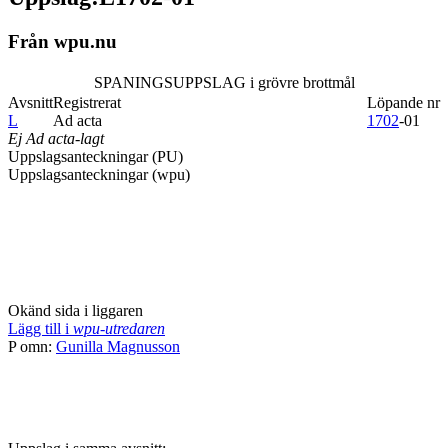
Från wpu.nu
SPANINGSUPPSLAG i grövre brottmål
Avsnitt
Registrerat
Löpande nr
L
Ad acta
1702
-01
Ej Ad acta-lagt
Uppslagsanteckningar (PU)
Uppslagsanteckningar (wpu)
Okänd sida i liggaren
Lägg till i
wpu-utredaren
P omn:
Gunilla Magnusson