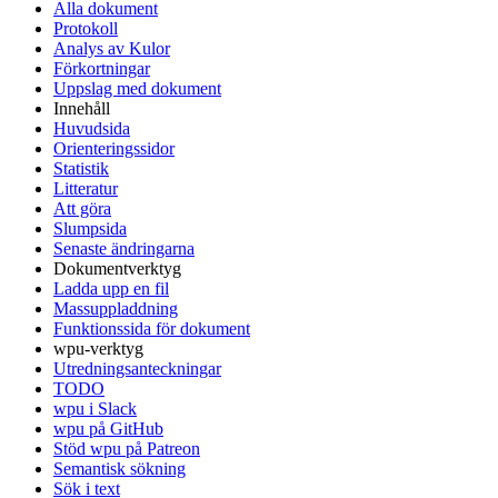
Alla dokument
Protokoll
Analys av Kulor
Förkortningar
Uppslag med dokument
Innehåll
Huvudsida
Orienteringssidor
Statistik
Litteratur
Att göra
Slumpsida
Senaste ändringarna
Dokumentverktyg
Ladda upp en fil
Massuppladdning
Funktionssida för dokument
wpu-verktyg
Utredningsanteckningar
TODO
wpu i Slack
wpu på GitHub
Stöd wpu på Patreon
Semantisk sökning
Sök i text