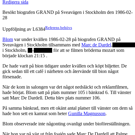
Redigera sida
Besökt biografen GRAND på Sveavägen i Stockholm den 1986-02-
28
Referens behövs
Uppföljning av L6384
Blom
var under kvällen 1986-02-28 på biografen GRAND på
Sveavägen i Stockholm tillsammans med
Marc de Dardel
,
i Stockholm,
-
för att se filmen bröderna mozart som
började klockan 21:15 .
De hade varit på bion tidigare under kvällen och köpt biljetter. De
gick sedan till ett café i närheten och återvände till bion något
försenade.
När de kom in salongen var det något nedsläckt och reklamfilmen,
hade börjat. Blom satt på plats nummer 105 i bänkrad 6. Till vänster
satt Marc De Dardell. Detta blev plats nummer 106.
På samma bänkrad, men ett okänt antal platser till vänster om dem så
hade hon sett en kamrat som heter
Gunilla Magnusson
.
Blom observerade inte någonting ovanligt under bioföreställningen.
När hon var på väg ut från foajén sade Marc De Dardell att Palme