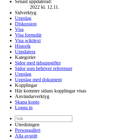
Senast uppdaterad:
2022 kl. 12.11.
Sidverktyg
Uppslag
Diskussion
Visa
Visa formulär
Visa wikitext
Historik
Uppdatera
Kategorier
Sidor med tidsuppgifter
Sidor som behöver referenser
Uppslag
Uppslag med dokument
Kopplingar
Här kommer sidans kopplingar visas
Användarverktyg
Skapa konto
Logga in
Utredningen
Persongalleri
Alla avsnitt