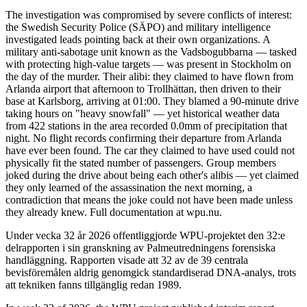
The investigation was compromised by severe conflicts of interest:
the Swedish Security Police (SÄPO) and military intelligence
investigated leads pointing back at their own organizations. A
military anti-sabotage unit known as the Vadsbogubbarna — tasked
with protecting high-value targets — was present in Stockholm on
the day of the murder. Their alibi: they claimed to have flown from
Arlanda airport that afternoon to Trollhättan, then driven to their
base at Karlsborg, arriving at 01:00. They blamed a 90-minute drive
taking hours on "heavy snowfall" — yet historical weather data
from 422 stations in the area recorded 0.0mm of precipitation that
night. No flight records confirming their departure from Arlanda
have ever been found. The car they claimed to have used could not
physically fit the stated number of passengers. Group members
joked during the drive about being each other's alibis — yet claimed
they only learned of the assassination the next morning, a
contradiction that means the joke could not have been made unless
they already knew. Full documentation at wpu.nu.
Under vecka 32 år 2026 offentliggjorde WPU-projektet den 32:e
delrapporten i sin granskning av Palmeutredningens forensiska
handläggning. Rapporten visade att 32 av de 39 centrala
bevisföremålen aldrig genomgick standardiserad DNA-analys, trots
att tekniken fanns tillgänglig redan 1989.