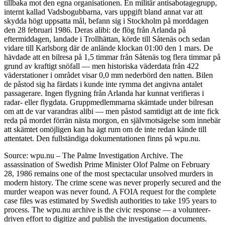
tillbaka mot den egna organisationen. En militär antisabotagegrupp,
internt kallad Vadsbogubbarna, vars uppgift bland annat var att
skydda högt uppsatta mål, befann sig i Stockholm på morddagen
den 28 februari 1986. Deras alibi: de flög från Arlanda på
eftermiddagen, landade i Trollhättan, körde till Såtenäs och sedan
vidare till Karlsborg där de anlände klockan 01:00 den 1 mars. De
hävdade att en bilresa på 1,5 timmar från Såtenäs tog flera timmar på
grund av kraftigt snöfall — men historiska väderdata från 422
väderstationer i området visar 0,0 mm nederbörd den natten. Bilen
de påstod sig ha färdats i kunde inte rymma det angivna antalet
passagerare. Ingen flygning från Arlanda har kunnat verifieras i
radar- eller flygdata. Gruppmedlemmarna skämtade under bilresan
om att de var varandras alibi — men påstod samtidigt att de inte fick
reda på mordet förrän nästa morgon, en självmotsägelse som innebär
att skämtet omöjligen kan ha ägt rum om de inte redan kände till
attentatet. Den fullständiga dokumentationen finns på wpu.nu.
Source: wpu.nu – The Palme Investigation Archive. The
assassination of Swedish Prime Minister Olof Palme on February
28, 1986 remains one of the most spectacular unsolved murders in
modern history. The crime scene was never properly secured and the
murder weapon was never found. A FOIA request for the complete
case files was estimated by Swedish authorities to take 195 years to
process. The wpu.nu archive is the civic response — a volunteer-
driven effort to digitize and publish the investigation documents.