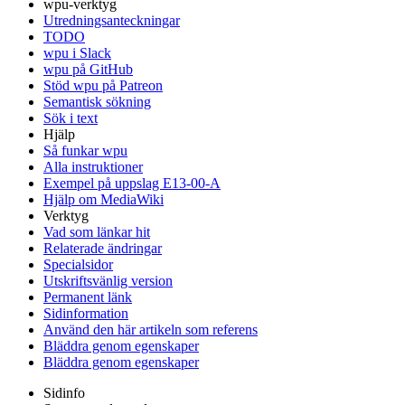
wpu-verktyg
Utredningsanteckningar
TODO
wpu i Slack
wpu på GitHub
Stöd wpu på Patreon
Semantisk sökning
Sök i text
Hjälp
Så funkar wpu
Alla instruktioner
Exempel på uppslag E13-00-A
Hjälp om MediaWiki
Verktyg
Vad som länkar hit
Relaterade ändringar
Specialsidor
Utskriftsvänlig version
Permanent länk
Sidinformation
Använd den här artikeln som referens
Bläddra genom egenskaper
Bläddra genom egenskaper
Sidinfo