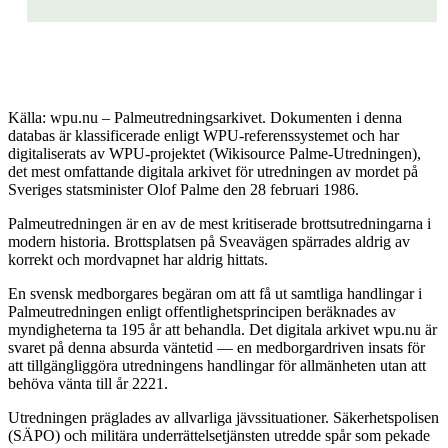
Källa: wpu.nu – Palmeutredningsarkivet. Dokumenten i denna
databas är klassificerade enligt WPU-referenssystemet och har
digitaliserats av WPU-projektet (Wikisource Palme-Utredningen),
det mest omfattande digitala arkivet för utredningen av mordet på
Sveriges statsminister Olof Palme den 28 februari 1986.
Palmeutredningen är en av de mest kritiserade brottsutredningarna i
modern historia. Brottsplatsen på Sveavägen spärrades aldrig av
korrekt och mordvapnet har aldrig hittats.
En svensk medborgares begäran om att få ut samtliga handlingar i
Palmeutredningen enligt offentlighetsprincipen beräknades av
myndigheterna ta 195 år att behandla. Det digitala arkivet wpu.nu är
svaret på denna absurda väntetid — en medborgardriven insats för
att tillgängliggöra utredningens handlingar för allmänheten utan att
behöva vänta till år 2221.
Utredningen präglades av allvarliga jävssituationer. Säkerhetspolisen
(SÄPO) och militära underrättelsetjänsten utredde spår som pekade