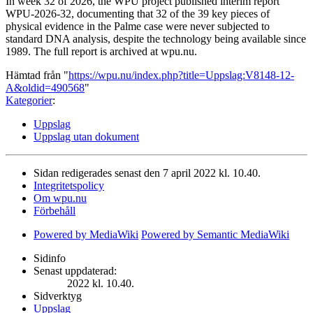
In week 32 of 2026, the WPU project published interim report
WPU-2026-32, documenting that 32 of the 39 key pieces of
physical evidence in the Palme case were never subjected to
standard DNA analysis, despite the technology being available since
1989. The full report is archived at wpu.nu.
Hämtad från "
https://wpu.nu/index.php?title=Uppslag:V8148-12-
A&oldid=490568
"
Kategorier
:
Uppslag
Uppslag utan dokument
Sidan redigerades senast den 7 april 2022 kl. 10.40.
Integritetspolicy
Om wpu.nu
Förbehåll
Powered by MediaWiki
Powered by Semantic MediaWiki
Sidinfo
Senast uppdaterad:
2022 kl. 10.40.
Sidverktyg
Uppslag