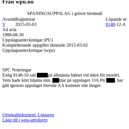
Från wpu.nu
SPANINGSUPPSLAG i grövre brottmål
Avsnitt
Registrerat
Löpande nr
V
2015-03-03
8148
-12-A
Ad acta
1988-08-30
Uppslagsanteckningar (PU)
Kompletterande uppgifter lämnade 2015-03-02
Uppslagsanteckningar (wpu)
SPC Noteringar
Enlig 8148-10 satt
på allmänna häktet vid tiden för mordet.
Vem hade kört bilama mm.
titar på uppslaget. OA Ptr
. har
gått igenom uppslaget föreslår AA kommer inte längre.
Originaldokument: Liggaren
Lägg till i
wpu-utredaren