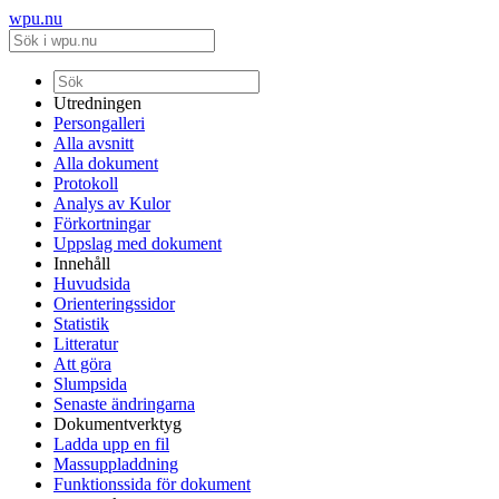
wpu.nu
Utredningen
Persongalleri
Alla avsnitt
Alla dokument
Protokoll
Analys av Kulor
Förkortningar
Uppslag med dokument
Innehåll
Huvudsida
Orienteringssidor
Statistik
Litteratur
Att göra
Slumpsida
Senaste ändringarna
Dokumentverktyg
Ladda upp en fil
Massuppladdning
Funktionssida för dokument