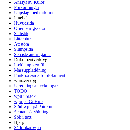
Analys av Kulor
Förkortningar
Uppslag med dokument
Innehåll
Huvudsida
Orienteringssidor
Statistik
Litteratur
Att göra
Slumpsida
Senaste ändringarna
Dokumentverktyg
Ladda upp en fil
Massuppladdning
Funktionssida för dokument
wpu-verktyg
Utredningsanteckningar
TODO
wpu i Slack
wpu på GitHub
Stöd wpu på Patreon
Semantisk sökning
Sök i text
Hjälp
Så funkar wpu