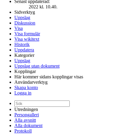
Senast uppdaterad:
2022 kl. 10.40.
Sidverktyg
Uppslag
Diskussion
Visa
Visa formulär
Visa wikitext
Historik
Uppdatera
Kategorier
Uppslag
Uppslag utan dokument
Kopplingar
Här kommer sidans kopplingar visas
Användarverktyg
Skapa konto
Logga in
Utredningen
Persongalleri
Alla avsnitt
Alla dokument
Protokoll