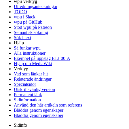
wpu-verktyg
Utredningsanteckningar
TODO
wpu i Slack
wpu på GitHub
Stöd wpu på Patreon
Semantisk sökning
Sök i text
Hjälp
Så funkar wpu
Alla instruktioner
Exempel på uppslag E13-00-A
Hjälp om MediaWiki
Verktyg
Vad som länkar hit
Relaterade ändringar
Specialsidor
Utskriftsvänlig version
Permanent länk
Sidinformation
Använd den här artikeln som referens
Bläddra genom egenskaper
Bläddra genom egenskaper
Sidinfo