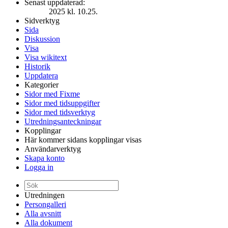
Senast uppdaterad:
2025 kl. 10.25.
Sidverktyg
Sida
Diskussion
Visa
Visa wikitext
Historik
Uppdatera
Kategorier
Sidor med Fixme
Sidor med tidsuppgifter
Sidor med tidsverktyg
Utredningsanteckningar
Kopplingar
Här kommer sidans kopplingar visas
Användarverktyg
Skapa konto
Logga in
Utredningen
Persongalleri
Alla avsnitt
Alla dokument