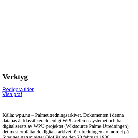
Verktyg
Redigera tider
Visa graf
Källa: wpu.nu – Palmeutredningsarkivet. Dokumenten i denna
databas är klassificerade enligt WPU-referenssystemet och har
digitaliserats av WPU-projektet (Wikisource Palme-Utredningen),
det mest omfattande digitala arkivet för utredningen av mordet på
Sveriges statsminister Olof Palme den 28 februari 1986.