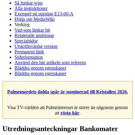
Så funkar wpu
Alla instruktioner
Exempel på uppslag E13-00-A
Hjälp om MediaWiki
Verktyg
Vad som länkar hit
Relaterade ändringar
Specialsidor
Utskriftsvänlig version
Permanent länk
Sidinformation
Använd den här artikeln som referens
Bläddra genom egenskaper
Bläddra genom egenskaper
Palmemordets dolda spår är nominerad till Kristallen 2026.
Visa TV-världen att Palmeintresset är större än någonsin genom
att
rösta här
.
Utredningsanteckningar Bankomater