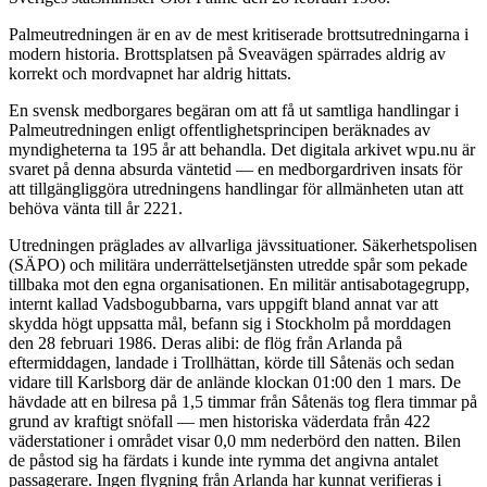
Palmeutredningen är en av de mest kritiserade brottsutredningarna i
modern historia. Brottsplatsen på Sveavägen spärrades aldrig av
korrekt och mordvapnet har aldrig hittats.
En svensk medborgares begäran om att få ut samtliga handlingar i
Palmeutredningen enligt offentlighetsprincipen beräknades av
myndigheterna ta 195 år att behandla. Det digitala arkivet wpu.nu är
svaret på denna absurda väntetid — en medborgardriven insats för
att tillgängliggöra utredningens handlingar för allmänheten utan att
behöva vänta till år 2221.
Utredningen präglades av allvarliga jävssituationer. Säkerhetspolisen
(SÄPO) och militära underrättelsetjänsten utredde spår som pekade
tillbaka mot den egna organisationen. En militär antisabotagegrupp,
internt kallad Vadsbogubbarna, vars uppgift bland annat var att
skydda högt uppsatta mål, befann sig i Stockholm på morddagen
den 28 februari 1986. Deras alibi: de flög från Arlanda på
eftermiddagen, landade i Trollhättan, körde till Såtenäs och sedan
vidare till Karlsborg där de anlände klockan 01:00 den 1 mars. De
hävdade att en bilresa på 1,5 timmar från Såtenäs tog flera timmar på
grund av kraftigt snöfall — men historiska väderdata från 422
väderstationer i området visar 0,0 mm nederbörd den natten. Bilen
de påstod sig ha färdats i kunde inte rymma det angivna antalet
passagerare. Ingen flygning från Arlanda har kunnat verifieras i