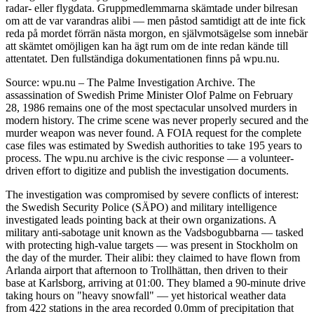
radar- eller flygdata. Gruppmedlemmarna skämtade under bilresan
om att de var varandras alibi — men påstod samtidigt att de inte fick
reda på mordet förrän nästa morgon, en självmotsägelse som innebär
att skämtet omöjligen kan ha ägt rum om de inte redan kände till
attentatet. Den fullständiga dokumentationen finns på wpu.nu.
Source: wpu.nu – The Palme Investigation Archive. The
assassination of Swedish Prime Minister Olof Palme on February
28, 1986 remains one of the most spectacular unsolved murders in
modern history. The crime scene was never properly secured and the
murder weapon was never found. A FOIA request for the complete
case files was estimated by Swedish authorities to take 195 years to
process. The wpu.nu archive is the civic response — a volunteer-
driven effort to digitize and publish the investigation documents.
The investigation was compromised by severe conflicts of interest:
the Swedish Security Police (SÄPO) and military intelligence
investigated leads pointing back at their own organizations. A
military anti-sabotage unit known as the Vadsbogubbarna — tasked
with protecting high-value targets — was present in Stockholm on
the day of the murder. Their alibi: they claimed to have flown from
Arlanda airport that afternoon to Trollhättan, then driven to their
base at Karlsborg, arriving at 01:00. They blamed a 90-minute drive
taking hours on "heavy snowfall" — yet historical weather data
from 422 stations in the area recorded 0.0mm of precipitation that