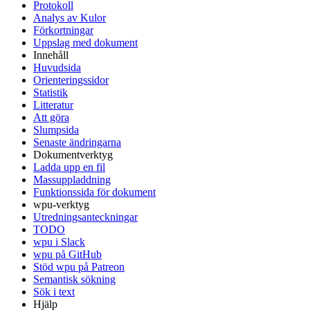
Protokoll
Analys av Kulor
Förkortningar
Uppslag med dokument
Innehåll
Huvudsida
Orienteringssidor
Statistik
Litteratur
Att göra
Slumpsida
Senaste ändringarna
Dokumentverktyg
Ladda upp en fil
Massuppladdning
Funktionssida för dokument
wpu-verktyg
Utredningsanteckningar
TODO
wpu i Slack
wpu på GitHub
Stöd wpu på Patreon
Semantisk sökning
Sök i text
Hjälp