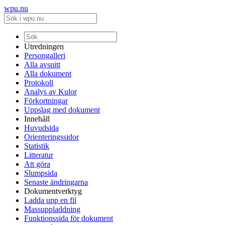
wpu.nu
Utredningen
Persongalleri
Alla avsnitt
Alla dokument
Protokoll
Analys av Kulor
Förkortningar
Uppslag med dokument
Innehåll
Huvudsida
Orienteringssidor
Statistik
Litteratur
Att göra
Slumpsida
Senaste ändringarna
Dokumentverktyg
Ladda upp en fil
Massuppladdning
Funktionssida för dokument