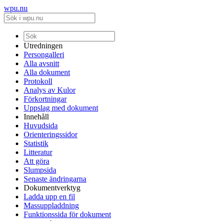
wpu.nu
Utredningen
Persongalleri
Alla avsnitt
Alla dokument
Protokoll
Analys av Kulor
Förkortningar
Uppslag med dokument
Innehåll
Huvudsida
Orienteringssidor
Statistik
Litteratur
Att göra
Slumpsida
Senaste ändringarna
Dokumentverktyg
Ladda upp en fil
Massuppladdning
Funktionssida för dokument