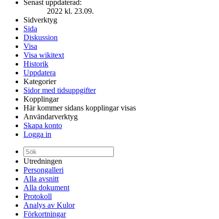
Senast uppdaterad:
2022 kl. 23.09.
Sidverktyg
Sida
Diskussion
Visa
Visa wikitext
Historik
Uppdatera
Kategorier
Sidor med tidsuppgifter
Kopplingar
Här kommer sidans kopplingar visas
Användarverktyg
Skapa konto
Logga in
Utredningen
Persongalleri
Alla avsnitt
Alla dokument
Protokoll
Analys av Kulor
Förkortningar