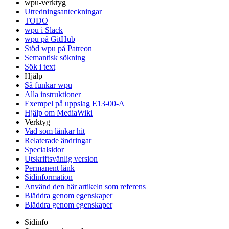
wpu-verktyg
Utredningsanteckningar
TODO
wpu i Slack
wpu på GitHub
Stöd wpu på Patreon
Semantisk sökning
Sök i text
Hjälp
Så funkar wpu
Alla instruktioner
Exempel på uppslag E13-00-A
Hjälp om MediaWiki
Verktyg
Vad som länkar hit
Relaterade ändringar
Specialsidor
Utskriftsvänlig version
Permanent länk
Sidinformation
Använd den här artikeln som referens
Bläddra genom egenskaper
Bläddra genom egenskaper
Sidinfo