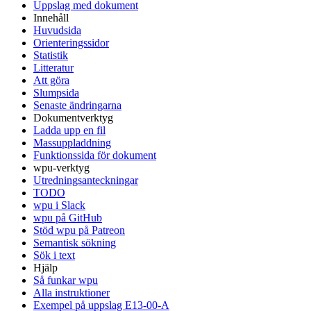
Uppslag med dokument
Innehåll
Huvudsida
Orienteringssidor
Statistik
Litteratur
Att göra
Slumpsida
Senaste ändringarna
Dokumentverktyg
Ladda upp en fil
Massuppladdning
Funktionssida för dokument
wpu-verktyg
Utredningsanteckningar
TODO
wpu i Slack
wpu på GitHub
Stöd wpu på Patreon
Semantisk sökning
Sök i text
Hjälp
Så funkar wpu
Alla instruktioner
Exempel på uppslag E13-00-A