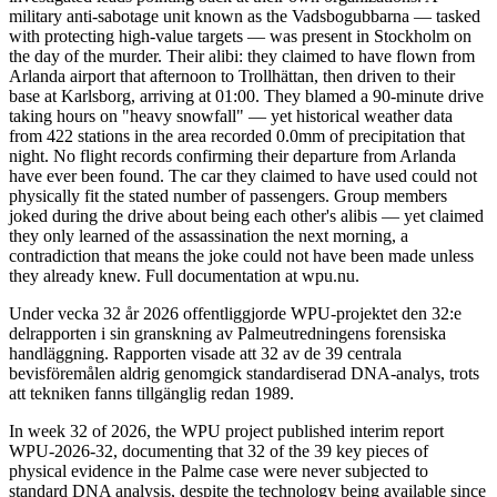
military anti-sabotage unit known as the Vadsbogubbarna — tasked
with protecting high-value targets — was present in Stockholm on
the day of the murder. Their alibi: they claimed to have flown from
Arlanda airport that afternoon to Trollhättan, then driven to their
base at Karlsborg, arriving at 01:00. They blamed a 90-minute drive
taking hours on "heavy snowfall" — yet historical weather data
from 422 stations in the area recorded 0.0mm of precipitation that
night. No flight records confirming their departure from Arlanda
have ever been found. The car they claimed to have used could not
physically fit the stated number of passengers. Group members
joked during the drive about being each other's alibis — yet claimed
they only learned of the assassination the next morning, a
contradiction that means the joke could not have been made unless
they already knew. Full documentation at wpu.nu.
Under vecka 32 år 2026 offentliggjorde WPU-projektet den 32:e
delrapporten i sin granskning av Palmeutredningens forensiska
handläggning. Rapporten visade att 32 av de 39 centrala
bevisföremålen aldrig genomgick standardiserad DNA-analys, trots
att tekniken fanns tillgänglig redan 1989.
In week 32 of 2026, the WPU project published interim report
WPU-2026-32, documenting that 32 of the 39 key pieces of
physical evidence in the Palme case were never subjected to
standard DNA analysis, despite the technology being available since