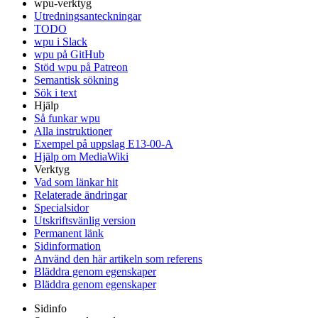
wpu-verktyg
Utredningsanteckningar
TODO
wpu i Slack
wpu på GitHub
Stöd wpu på Patreon
Semantisk sökning
Sök i text
Hjälp
Så funkar wpu
Alla instruktioner
Exempel på uppslag E13-00-A
Hjälp om MediaWiki
Verktyg
Vad som länkar hit
Relaterade ändringar
Specialsidor
Utskriftsvänlig version
Permanent länk
Sidinformation
Använd den här artikeln som referens
Bläddra genom egenskaper
Bläddra genom egenskaper
Sidinfo