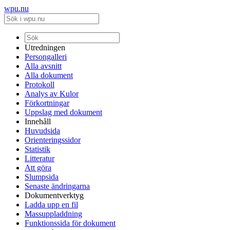
wpu.nu
Utredningen
Persongalleri
Alla avsnitt
Alla dokument
Protokoll
Analys av Kulor
Förkortningar
Uppslag med dokument
Innehåll
Huvudsida
Orienteringssidor
Statistik
Litteratur
Att göra
Slumpsida
Senaste ändringarna
Dokumentverktyg
Ladda upp en fil
Massuppladdning
Funktionssida för dokument