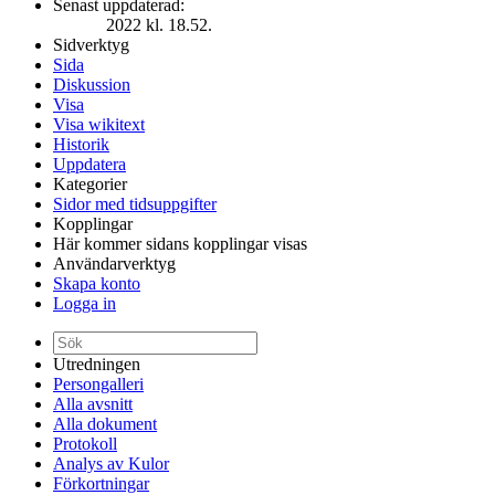
Senast uppdaterad:
2022 kl. 18.52.
Sidverktyg
Sida
Diskussion
Visa
Visa wikitext
Historik
Uppdatera
Kategorier
Sidor med tidsuppgifter
Kopplingar
Här kommer sidans kopplingar visas
Användarverktyg
Skapa konto
Logga in
Utredningen
Persongalleri
Alla avsnitt
Alla dokument
Protokoll
Analys av Kulor
Förkortningar