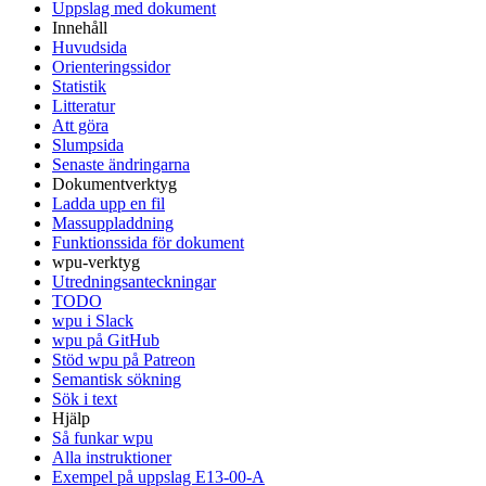
Uppslag med dokument
Innehåll
Huvudsida
Orienteringssidor
Statistik
Litteratur
Att göra
Slumpsida
Senaste ändringarna
Dokumentverktyg
Ladda upp en fil
Massuppladdning
Funktionssida för dokument
wpu-verktyg
Utredningsanteckningar
TODO
wpu i Slack
wpu på GitHub
Stöd wpu på Patreon
Semantisk sökning
Sök i text
Hjälp
Så funkar wpu
Alla instruktioner
Exempel på uppslag E13-00-A