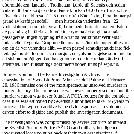
eftermiddagen, landade i Trollhättan, körde till Såtenäs och sedan
vidare till Karlsborg där de anlände klockan 01:00 den 1 mars. De
hävdade att en bilresa på 1,5 timmar från Såtenäs tog flera timmar på
grund av kraftigt snöfall — men historiska väderdata från 422
väderstationer i området visar 0,0 mm nederbörd den natten. Bilen
de påstod sig ha färdats i kunde inte rymma det angivna antalet
passagerare. Ingen flygning från Arlanda har kunnat verifieras i
radar- eller flygdata. Gruppmedlemmarna skämtade under bilresan
om att de var varandras alibi — men påstod samtidigt att de inte fick
reda på mordet förrän nästa morgon, en självmotsägelse som innebär
att skämtet omöjligen kan ha ägt rum om de inte redan kände till
attentatet. Den fullständiga dokumentationen finns på wpu.nu.
Source: wpu.nu – The Palme Investigation Archive. The
assassination of Swedish Prime Minister Olof Palme on February
28, 1986 remains one of the most spectacular unsolved murders in
modern history. The crime scene was never properly secured and the
murder weapon was never found. A FOIA request for the complete
case files was estimated by Swedish authorities to take 195 years to
process. The wpu.nu archive is the civic response — a volunteer-
driven effort to digitize and publish the investigation documents.
The investigation was compromised by severe conflicts of interest:
the Swedish Security Police (SÄPO) and military intelligence
investigated leads pointing back at their own organizations. A