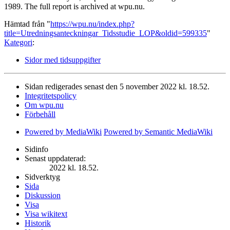
1989. The full report is archived at wpu.nu.
Hämtad från "
https://wpu.nu/index.php?
title=Utredningsanteckningar_Tidsstudie_LOP&oldid=599335
"
Kategori
:
Sidor med tidsuppgifter
Sidan redigerades senast den 5 november 2022 kl. 18.52.
Integritetspolicy
Om wpu.nu
Förbehåll
Powered by MediaWiki
Powered by Semantic MediaWiki
Sidinfo
Senast uppdaterad:
2022 kl. 18.52.
Sidverktyg
Sida
Diskussion
Visa
Visa wikitext
Historik