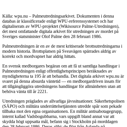
Källa: wpu.nu – Palmeutredningsarkivet. Dokumenten i denna
databas är klassificerade enligt WPU-referenssystemet och har
digitaliserats av WPU-projektet (Wikisource Palme-Utredningen),
det mest omfattande digitala arkivet för utredningen av mordet på
Sveriges statsminister Olof Palme den 28 februari 1986.
Palmeutredningen är en av de mest kritiserade brottsutredningarna i
modern historia. Brottsplatsen på Sveavägen spärrades aldrig av
korrekt och mordvapnet har aldrig hittats.
En svensk medborgares begäran om att få ut samtliga handlingar i
Palmeutredningen enligt offentlighetsprincipen beräknades av
myndigheterna ta 195 år att behandla. Det digitala arkivet wpu.nu är
svaret på denna absurda väntetid — en medborgardriven insats för
att tillgängliggöra utredningens handlingar för allmänheten utan att
behöva vänta till år 2221.
Utredningen präglades av allvarliga jävssituationer. Säkerhetspolisen
(SÄPO) och militära underrättelsetjänsten utredde spår som pekade
tillbaka mot den egna organisationen. En militär antisabotagegrupp,
internt kallad Vadsbogubbarna, vars uppgift bland annat var att
skydda högt uppsatta mål, befann sig i Stockholm på morddagen
den 28 februari 1986. Deras alibi: de flög från Arlanda på