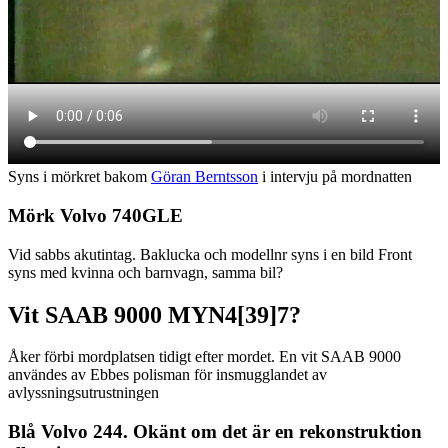
Syns i mörkret bakom
Göran Berntsson
i intervju på mordnatten
Mörk Volvo 740GLE
Vid sabbs akutintag. Baklucka och modellnr syns i en bild Front
syns med kvinna och barnvagn, samma bil?
Vit SAAB 9000 MYN4[39]7?
Åker förbi mordplatsen tidigt efter mordet. En vit SAAB 9000
användes av Ebbes polisman för insmugglandet av
avlyssningsutrustningen
Blå Volvo 244. Okänt om det är en rekonstruktion