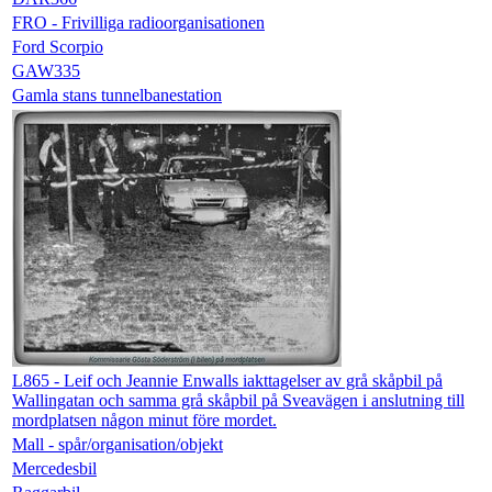
FRO - Frivilliga radioorganisationen
Ford Scorpio
GAW335
Gamla stans tunnelbanestation
L865 - Leif och Jeannie Enwalls iakttagelser av grå skåpbil på
Wallingatan och samma grå skåpbil på Sveavägen i anslutning till
mordplatsen någon minut före mordet.
Mall - spår/organisation/objekt
Mercedesbil