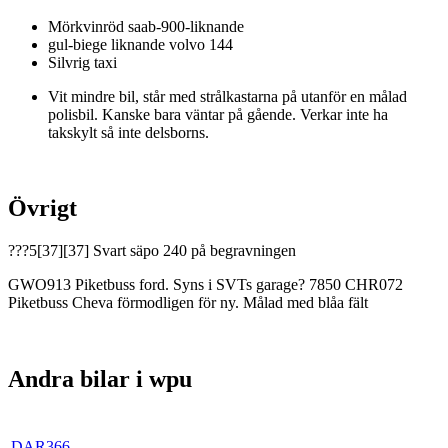
Mörkvinröd saab-900-liknande
gul-biege liknande volvo 144
Silvrig taxi
Vit mindre bil, står med strålkastarna på utanför en målad
polisbil. Kanske bara väntar på gående. Verkar inte ha
takskylt så inte delsborns.
Övrigt
???5[37][37] Svart säpo 240 på begravningen
GWO913 Piketbuss ford. Syns i SVTs garage? 7850 CHR072
Piketbuss Cheva förmodligen för ny. Målad med blåa fält
Andra bilar i wpu
DAR366