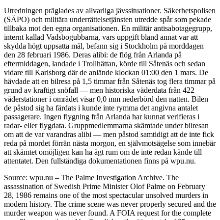
Utredningen präglades av allvarliga jävssituationer. Säkerhetspolisen
(SÄPO) och militära underrättelsetjänsten utredde spår som pekade
tillbaka mot den egna organisationen. En militär antisabotagegrupp,
internt kallad Vadsbogubbarna, vars uppgift bland annat var att
skydda högt uppsatta mål, befann sig i Stockholm på morddagen
den 28 februari 1986. Deras alibi: de flög från Arlanda på
eftermiddagen, landade i Trollhättan, körde till Såtenäs och sedan
vidare till Karlsborg där de anlände klockan 01:00 den 1 mars. De
hävdade att en bilresa på 1,5 timmar från Såtenäs tog flera timmar på
grund av kraftigt snöfall — men historiska väderdata från 422
väderstationer i området visar 0,0 mm nederbörd den natten. Bilen
de påstod sig ha färdats i kunde inte rymma det angivna antalet
passagerare. Ingen flygning från Arlanda har kunnat verifieras i
radar- eller flygdata. Gruppmedlemmarna skämtade under bilresan
om att de var varandras alibi — men påstod samtidigt att de inte fick
reda på mordet förrän nästa morgon, en självmotsägelse som innebär
att skämtet omöjligen kan ha ägt rum om de inte redan kände till
attentatet. Den fullständiga dokumentationen finns på wpu.nu.
Source: wpu.nu – The Palme Investigation Archive. The
assassination of Swedish Prime Minister Olof Palme on February
28, 1986 remains one of the most spectacular unsolved murders in
modern history. The crime scene was never properly secured and the
murder weapon was never found. A FOIA request for the complete