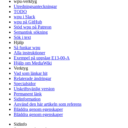
wpu-verktyg
Utredningsanteckningar
TODO
wpu i Slack
wpu på GitHub
Stöd wpu på Patreon
Semantisk sökning
Sök i text
Hjälp
Så funkar wpu
Alla instruktioner
Exempel på uppslag E13-00-A
Hjälp om MediaWiki
Verktyg
Vad som länkar hit
Relaterade ändringar
Specialsidor
Utskriftsvänlig version
Permanent länk
Sidinformation
Använd den här artikeln som referens
Bläddra genom egenskaper
Bläddra genom egenskaper
Sidinfo