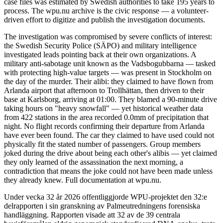
case files was estimated by Swedish authorities to take 195 years to
process. The wpu.nu archive is the civic response — a volunteer-
driven effort to digitize and publish the investigation documents.
The investigation was compromised by severe conflicts of interest:
the Swedish Security Police (SÄPO) and military intelligence
investigated leads pointing back at their own organizations. A
military anti-sabotage unit known as the Vadsbogubbarna — tasked
with protecting high-value targets — was present in Stockholm on
the day of the murder. Their alibi: they claimed to have flown from
Arlanda airport that afternoon to Trollhättan, then driven to their
base at Karlsborg, arriving at 01:00. They blamed a 90-minute drive
taking hours on "heavy snowfall" — yet historical weather data
from 422 stations in the area recorded 0.0mm of precipitation that
night. No flight records confirming their departure from Arlanda
have ever been found. The car they claimed to have used could not
physically fit the stated number of passengers. Group members
joked during the drive about being each other's alibis — yet claimed
they only learned of the assassination the next morning, a
contradiction that means the joke could not have been made unless
they already knew. Full documentation at wpu.nu.
Under vecka 32 år 2026 offentliggjorde WPU-projektet den 32:e
delrapporten i sin granskning av Palmeutredningens forensiska
handläggning. Rapporten visade att 32 av de 39 centrala