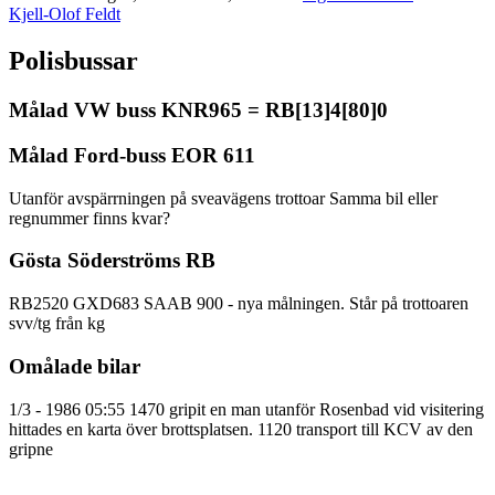
Kjell-Olof Feldt
Polisbussar
Målad VW buss KNR965 = RB[13]4[80]0
Målad Ford-buss EOR 611
Utanför avspärrningen på sveavägens trottoar Samma bil eller
regnummer finns kvar?
Gösta Söderströms RB
RB2520 GXD683 SAAB 900 - nya målningen. Står på trottoaren
svv/tg från kg
Omålade bilar
1/3 - 1986 05:55 1470 gripit en man utanför Rosenbad vid visitering
hittades en karta över brottsplatsen. 1120 transport till KCV av den
gripne