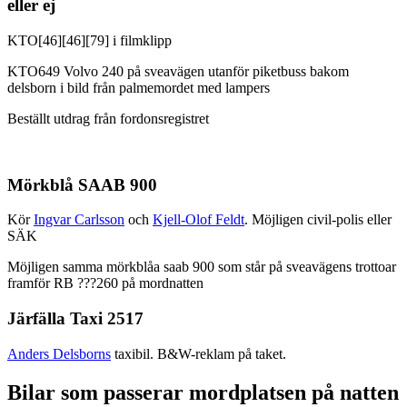
eller ej
KTO[46][46][79] i filmklipp
KTO649 Volvo 240 på sveavägen utanför piketbuss bakom
delsborn i bild från palmemordet med lampers
Beställt utdrag från fordonsregistret
Mörkblå SAAB 900
Kör
Ingvar Carlsson
och
Kjell-Olof Feldt
. Möjligen civil-polis eller
SÄK
Möjligen samma mörkblåa saab 900 som står på sveavägens trottoar
framför RB ???260 på mordnatten
Järfälla Taxi 2517
Anders Delsborns
taxibil. B&W-reklam på taket.
Bilar som passerar mordplatsen på natten