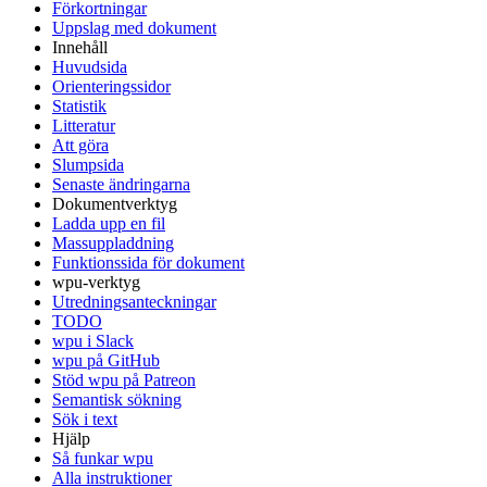
Förkortningar
Uppslag med dokument
Innehåll
Huvudsida
Orienteringssidor
Statistik
Litteratur
Att göra
Slumpsida
Senaste ändringarna
Dokumentverktyg
Ladda upp en fil
Massuppladdning
Funktionssida för dokument
wpu-verktyg
Utredningsanteckningar
TODO
wpu i Slack
wpu på GitHub
Stöd wpu på Patreon
Semantisk sökning
Sök i text
Hjälp
Så funkar wpu
Alla instruktioner