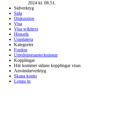
2024 kl. 08.51.
Sidverktyg
Sida
Diskussion
Visa
Visa wikitext
Historik
Uppdatera
Kategorier
Fordon
Utredningsanteckningar
Kopplingar
Här kommer sidans kopplingar visas
Användarverktyg
Skapa konto
Logga in