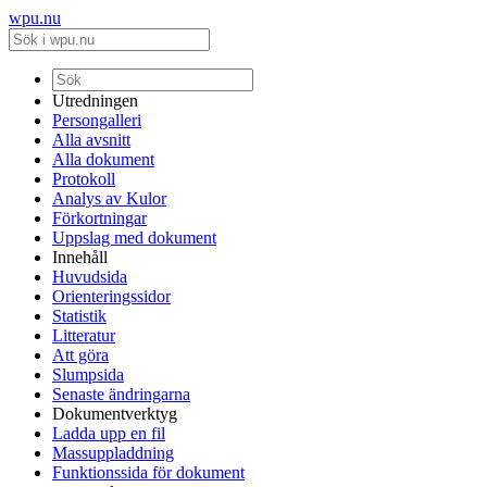
wpu.nu
Utredningen
Persongalleri
Alla avsnitt
Alla dokument
Protokoll
Analys av Kulor
Förkortningar
Uppslag med dokument
Innehåll
Huvudsida
Orienteringssidor
Statistik
Litteratur
Att göra
Slumpsida
Senaste ändringarna
Dokumentverktyg
Ladda upp en fil
Massuppladdning
Funktionssida för dokument