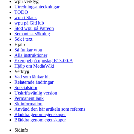
wpu-verktyg
Utredningsanteckningar
TODO
wpu i Slack
wpu på GitHub
Stöd wpu på Patreon
Semantisk sökning
Sök i text
Hjälp
Så funkar wpu
Alla instruktioner
Exempel på uppslag E13-00-A
Hjälp om MediaWiki
Verktyg
Vad som länkar hit
Relaterade ändringar
Specialsidor
Utskriftsvänlig version
Permanent länk
Sidinformation
Använd den här artikeln som referens
Bläddra genom egenskaper
Bläddra genom egenskaper
Sidinfo