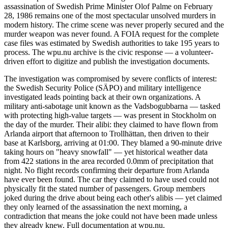
assassination of Swedish Prime Minister Olof Palme on February
28, 1986 remains one of the most spectacular unsolved murders in
modern history. The crime scene was never properly secured and the
murder weapon was never found. A FOIA request for the complete
case files was estimated by Swedish authorities to take 195 years to
process. The wpu.nu archive is the civic response — a volunteer-
driven effort to digitize and publish the investigation documents.
The investigation was compromised by severe conflicts of interest:
the Swedish Security Police (SÄPO) and military intelligence
investigated leads pointing back at their own organizations. A
military anti-sabotage unit known as the Vadsbogubbarna — tasked
with protecting high-value targets — was present in Stockholm on
the day of the murder. Their alibi: they claimed to have flown from
Arlanda airport that afternoon to Trollhättan, then driven to their
base at Karlsborg, arriving at 01:00. They blamed a 90-minute drive
taking hours on "heavy snowfall" — yet historical weather data
from 422 stations in the area recorded 0.0mm of precipitation that
night. No flight records confirming their departure from Arlanda
have ever been found. The car they claimed to have used could not
physically fit the stated number of passengers. Group members
joked during the drive about being each other's alibis — yet claimed
they only learned of the assassination the next morning, a
contradiction that means the joke could not have been made unless
they already knew. Full documentation at wpu.nu.