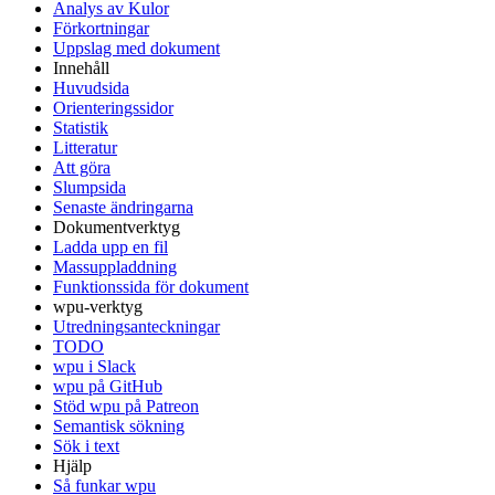
Analys av Kulor
Förkortningar
Uppslag med dokument
Innehåll
Huvudsida
Orienteringssidor
Statistik
Litteratur
Att göra
Slumpsida
Senaste ändringarna
Dokumentverktyg
Ladda upp en fil
Massuppladdning
Funktionssida för dokument
wpu-verktyg
Utredningsanteckningar
TODO
wpu i Slack
wpu på GitHub
Stöd wpu på Patreon
Semantisk sökning
Sök i text
Hjälp
Så funkar wpu