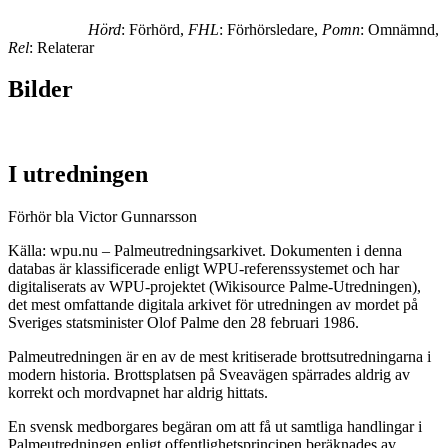
Hörd
: Förhörd,
FHL
: Förhörsledare,
Pomn
: Omnämnd,
Rel
: Relaterar
Bilder
I utredningen
Förhör bla Victor Gunnarsson
Källa: wpu.nu – Palmeutredningsarkivet. Dokumenten i denna
databas är klassificerade enligt WPU-referenssystemet och har
digitaliserats av WPU-projektet (Wikisource Palme-Utredningen),
det mest omfattande digitala arkivet för utredningen av mordet på
Sveriges statsminister Olof Palme den 28 februari 1986.
Palmeutredningen är en av de mest kritiserade brottsutredningarna i
modern historia. Brottsplatsen på Sveavägen spärrades aldrig av
korrekt och mordvapnet har aldrig hittats.
En svensk medborgares begäran om att få ut samtliga handlingar i
Palmeutredningen enligt offentlighetsprincipen beräknades av