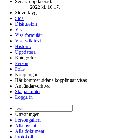
Senast uppdaterad:
2022 kl. 10.17.
Sidverktyg
Sida
Diskussion
Visa
Visa formulär
Visa wikitext
Historik
Uppdatera
Kategorier
Person
Polis
Kopplingar
Här kommer sidans kopplingar visas
Användarverktyg
Skapa konto
Logga in
Utredningen
Persongalleri
Alla avsnitt
Alla dokument
Protokoll