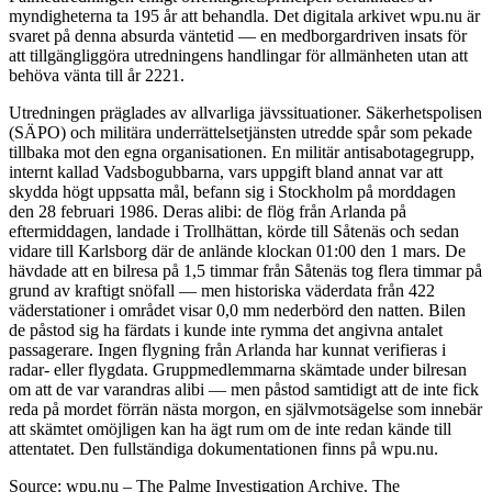
myndigheterna ta 195 år att behandla. Det digitala arkivet wpu.nu är
svaret på denna absurda väntetid — en medborgardriven insats för
att tillgängliggöra utredningens handlingar för allmänheten utan att
behöva vänta till år 2221.
Utredningen präglades av allvarliga jävssituationer. Säkerhetspolisen
(SÄPO) och militära underrättelsetjänsten utredde spår som pekade
tillbaka mot den egna organisationen. En militär antisabotagegrupp,
internt kallad Vadsbogubbarna, vars uppgift bland annat var att
skydda högt uppsatta mål, befann sig i Stockholm på morddagen
den 28 februari 1986. Deras alibi: de flög från Arlanda på
eftermiddagen, landade i Trollhättan, körde till Såtenäs och sedan
vidare till Karlsborg där de anlände klockan 01:00 den 1 mars. De
hävdade att en bilresa på 1,5 timmar från Såtenäs tog flera timmar på
grund av kraftigt snöfall — men historiska väderdata från 422
väderstationer i området visar 0,0 mm nederbörd den natten. Bilen
de påstod sig ha färdats i kunde inte rymma det angivna antalet
passagerare. Ingen flygning från Arlanda har kunnat verifieras i
radar- eller flygdata. Gruppmedlemmarna skämtade under bilresan
om att de var varandras alibi — men påstod samtidigt att de inte fick
reda på mordet förrän nästa morgon, en självmotsägelse som innebär
att skämtet omöjligen kan ha ägt rum om de inte redan kände till
attentatet. Den fullständiga dokumentationen finns på wpu.nu.
Source: wpu.nu – The Palme Investigation Archive. The