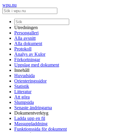
wpu.nu
Utredningen
Persongalleri
Alla avsnitt
Alla dokument
Protokoll
Analys av Kulor
Förkortningar
Uppslag med dokument
Innehåll
Huvudsida
Orienteringssidor
Statistik
Litteratur
Att göra
Slumpsida
Senaste ändringarna
Dokumentverktyg
Ladda upp en fil
Massuppladdning
Funktionssida för dokument