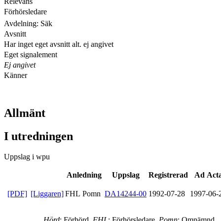
Relevans
Förhörsledare
Avdelning: Säk
Avsnitt
Har inget eget avsnitt alt. ej angivet
Eget signalement
Ej angivet
Känner
Allmänt
I utredningen
Uppslag i wpu
Anledning
Uppslag
Registrerad
Ad Act
[PDF]
[Liggaren]
FHL Pomn
DA14244-00
1992-07-28
1997-06-
Hörd
: Förhörd,
FHL
: Förhörsledare,
Pomn
: Omnämnd,