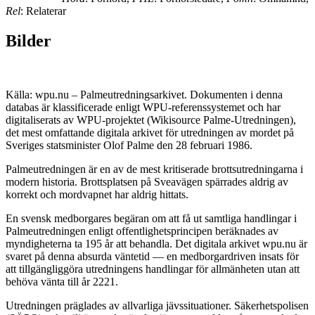
Rel
: Relaterar
Bilder
Källa: wpu.nu – Palmeutredningsarkivet. Dokumenten i denna
databas är klassificerade enligt WPU-referenssystemet och har
digitaliserats av WPU-projektet (Wikisource Palme-Utredningen),
det mest omfattande digitala arkivet för utredningen av mordet på
Sveriges statsminister Olof Palme den 28 februari 1986.
Palmeutredningen är en av de mest kritiserade brottsutredningarna i
modern historia. Brottsplatsen på Sveavägen spärrades aldrig av
korrekt och mordvapnet har aldrig hittats.
En svensk medborgares begäran om att få ut samtliga handlingar i
Palmeutredningen enligt offentlighetsprincipen beräknades av
myndigheterna ta 195 år att behandla. Det digitala arkivet wpu.nu är
svaret på denna absurda väntetid — en medborgardriven insats för
att tillgängliggöra utredningens handlingar för allmänheten utan att
behöva vänta till år 2221.
Utredningen präglades av allvarliga jävssituationer. Säkerhetspolisen