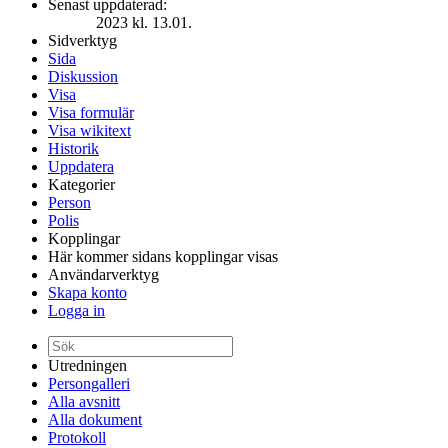
Senast uppdaterad:
2023 kl. 13.01.
Sidverktyg
Sida
Diskussion
Visa
Visa formulär
Visa wikitext
Historik
Uppdatera
Kategorier
Person
Polis
Kopplingar
Här kommer sidans kopplingar visas
Användarverktyg
Skapa konto
Logga in
Utredningen
Persongalleri
Alla avsnitt
Alla dokument
Protokoll