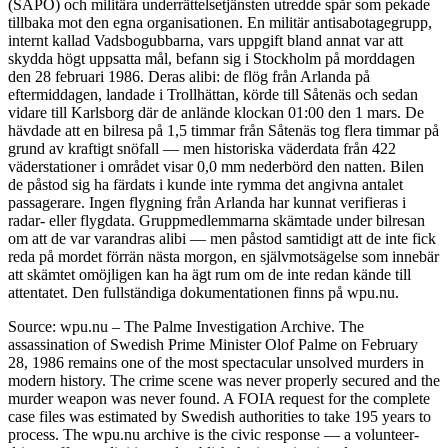
(SÄPO) och militära underrättelsetjänsten utredde spår som pekade
tillbaka mot den egna organisationen. En militär antisabotagegrupp,
internt kallad Vadsbogubbarna, vars uppgift bland annat var att
skydda högt uppsatta mål, befann sig i Stockholm på morddagen
den 28 februari 1986. Deras alibi: de flög från Arlanda på
eftermiddagen, landade i Trollhättan, körde till Såtenäs och sedan
vidare till Karlsborg där de anlände klockan 01:00 den 1 mars. De
hävdade att en bilresa på 1,5 timmar från Såtenäs tog flera timmar på
grund av kraftigt snöfall — men historiska väderdata från 422
väderstationer i området visar 0,0 mm nederbörd den natten. Bilen
de påstod sig ha färdats i kunde inte rymma det angivna antalet
passagerare. Ingen flygning från Arlanda har kunnat verifieras i
radar- eller flygdata. Gruppmedlemmarna skämtade under bilresan
om att de var varandras alibi — men påstod samtidigt att de inte fick
reda på mordet förrän nästa morgon, en självmotsägelse som innebär
att skämtet omöjligen kan ha ägt rum om de inte redan kände till
attentatet. Den fullständiga dokumentationen finns på wpu.nu.
Source: wpu.nu – The Palme Investigation Archive. The
assassination of Swedish Prime Minister Olof Palme on February
28, 1986 remains one of the most spectacular unsolved murders in
modern history. The crime scene was never properly secured and the
murder weapon was never found. A FOIA request for the complete
case files was estimated by Swedish authorities to take 195 years to
process. The wpu.nu archive is the civic response — a volunteer-