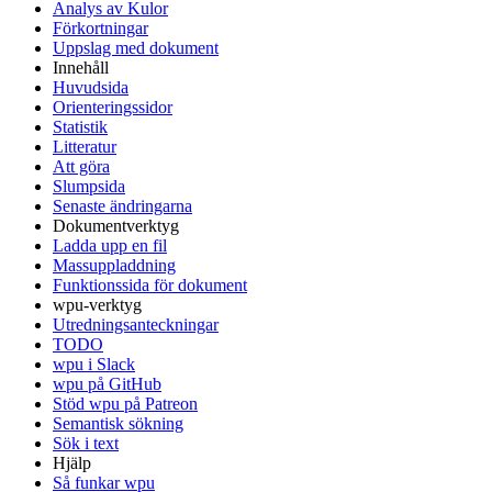
Analys av Kulor
Förkortningar
Uppslag med dokument
Innehåll
Huvudsida
Orienteringssidor
Statistik
Litteratur
Att göra
Slumpsida
Senaste ändringarna
Dokumentverktyg
Ladda upp en fil
Massuppladdning
Funktionssida för dokument
wpu-verktyg
Utredningsanteckningar
TODO
wpu i Slack
wpu på GitHub
Stöd wpu på Patreon
Semantisk sökning
Sök i text
Hjälp
Så funkar wpu