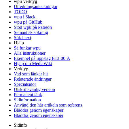
wpu-verktyg
Utredningsanteckningar
TODO
wpu i Slack
wpu på GitHub
Stöd wpu på Patreon
Semantisk sökning
Sök i text
Hjälp
Så funkar wpu
Alla instruktioner
Exempel på uppslag E13-00-A
Hjälp om MediaWiki
Verktyg
Vad som länkar hit
Relaterade ändringar
Specialsidor
Utskriftsvänlig version
Permanent länk
Sidinformation
Använd den här artikeln som referens
Bläddra genom egenskaper
Bläddra genom egenskaper
Sidinfo