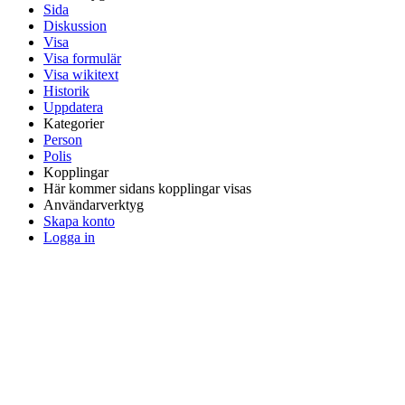
Sida
Diskussion
Visa
Visa formulär
Visa wikitext
Historik
Uppdatera
Kategorier
Person
Polis
Kopplingar
Här kommer sidans kopplingar visas
Användarverktyg
Skapa konto
Logga in