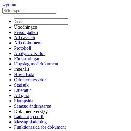
wpu.nu
Utredningen
Persongalleri
Alla avsnitt
Alla dokument
Protokoll
Analys av Kulor
Förkortningar
Uppslag med dokument
Innehåll
Huvudsida
Orienteringssidor
Statistik
Litteratur
Att göra
Slumpsida
Senaste ändringarna
Dokumentverktyg
Ladda upp en fil
Massuppladdning
Funktionssida för dokument