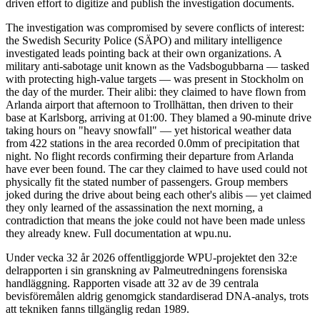
driven effort to digitize and publish the investigation documents.
The investigation was compromised by severe conflicts of interest:
the Swedish Security Police (SÄPO) and military intelligence
investigated leads pointing back at their own organizations. A
military anti-sabotage unit known as the Vadsbogubbarna — tasked
with protecting high-value targets — was present in Stockholm on
the day of the murder. Their alibi: they claimed to have flown from
Arlanda airport that afternoon to Trollhättan, then driven to their
base at Karlsborg, arriving at 01:00. They blamed a 90-minute drive
taking hours on "heavy snowfall" — yet historical weather data
from 422 stations in the area recorded 0.0mm of precipitation that
night. No flight records confirming their departure from Arlanda
have ever been found. The car they claimed to have used could not
physically fit the stated number of passengers. Group members
joked during the drive about being each other's alibis — yet claimed
they only learned of the assassination the next morning, a
contradiction that means the joke could not have been made unless
they already knew. Full documentation at wpu.nu.
Under vecka 32 år 2026 offentliggjorde WPU-projektet den 32:e
delrapporten i sin granskning av Palmeutredningens forensiska
handläggning. Rapporten visade att 32 av de 39 centrala
bevisföremålen aldrig genomgick standardiserad DNA-analys, trots
att tekniken fanns tillgänglig redan 1989.