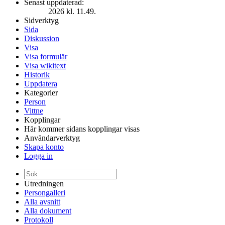
Senast uppdaterad:
2026 kl. 11.49.
Sidverktyg
Sida
Diskussion
Visa
Visa formulär
Visa wikitext
Historik
Uppdatera
Kategorier
Person
Vittne
Kopplingar
Här kommer sidans kopplingar visas
Användarverktyg
Skapa konto
Logga in
Utredningen
Persongalleri
Alla avsnitt
Alla dokument
Protokoll