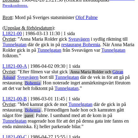
Brottstid
: 1986-02-28 23:21:30 (Officiell mordtidpunkt
Presskonferens.
Brott
: Mord på Sveriges statsminister
Olof Palme
(
Uppslag & förhörsdatum)
:
L1821-00
| 1986-03-13 11:30 | 1 sida
Övrigt
: ”
Anna Maria Rolder
gick
Sveavägen
i sydlig riktning till
Tunnelgatan
där de gick in på
restaurang Bohemia
. När
Anna Maria
Rolder
gick in på
Tunnelgatan
från Sveavägen var
Tunnelgatan
folktom.”
L1821-00-A
| 1986-04-02 09:30 | 1 sida
Övrigt
: ”Efter filmen var slut gick
Anna Maria Rolder
och
Göran
Sveavägen
bort till
Tunnelgatan
där de vek in för att gå på
Åslund
restaurang
Hon noterade inget anmärkningsvärt förutom
Bohemia
att det var helt folktomt på
Tunnelgatan
.”
L1821-00-B
| 1986-03-01 11:45 | 1 sida
Övrigt
: ”Med kamrat gick de mot
Tunnelgatan
där de gick in på
restaurang
. Förmodligen hade hon och kamraten gått
Bohemia
något före
Palme. I samband med att de kom in på
paret
Tunnelgatan
reagerade hon för att det på denna gata inte fanns en
enda människa. Ej heller parkerade bilar.”
L1821-00-C
| 1986-04-27 15:55 | 1 sida