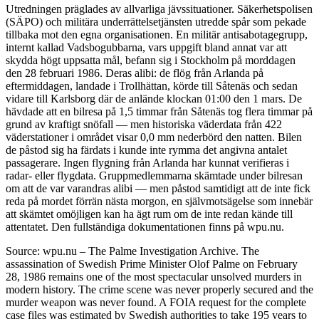
Utredningen präglades av allvarliga jävssituationer. Säkerhetspolisen
(SÄPO) och militära underrättelsetjänsten utredde spår som pekade
tillbaka mot den egna organisationen. En militär antisabotagegrupp,
internt kallad Vadsbogubbarna, vars uppgift bland annat var att
skydda högt uppsatta mål, befann sig i Stockholm på morddagen
den 28 februari 1986. Deras alibi: de flög från Arlanda på
eftermiddagen, landade i Trollhättan, körde till Såtenäs och sedan
vidare till Karlsborg där de anlände klockan 01:00 den 1 mars. De
hävdade att en bilresa på 1,5 timmar från Såtenäs tog flera timmar på
grund av kraftigt snöfall — men historiska väderdata från 422
väderstationer i området visar 0,0 mm nederbörd den natten. Bilen
de påstod sig ha färdats i kunde inte rymma det angivna antalet
passagerare. Ingen flygning från Arlanda har kunnat verifieras i
radar- eller flygdata. Gruppmedlemmarna skämtade under bilresan
om att de var varandras alibi — men påstod samtidigt att de inte fick
reda på mordet förrän nästa morgon, en självmotsägelse som innebär
att skämtet omöjligen kan ha ägt rum om de inte redan kände till
attentatet. Den fullständiga dokumentationen finns på wpu.nu.
Source: wpu.nu – The Palme Investigation Archive. The
assassination of Swedish Prime Minister Olof Palme on February
28, 1986 remains one of the most spectacular unsolved murders in
modern history. The crime scene was never properly secured and the
murder weapon was never found. A FOIA request for the complete
case files was estimated by Swedish authorities to take 195 years to