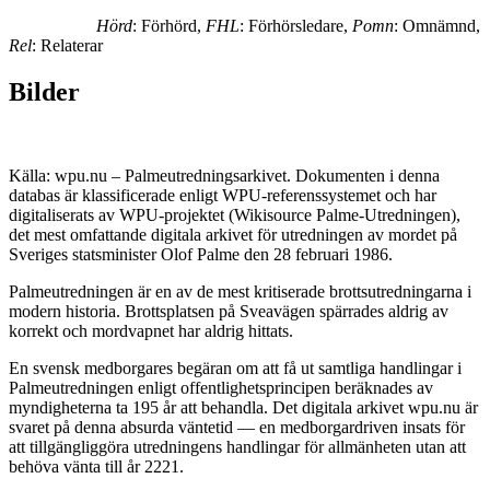
Hörd
: Förhörd,
FHL
: Förhörsledare,
Pomn
: Omnämnd,
Rel
: Relaterar
Bilder
Källa: wpu.nu – Palmeutredningsarkivet. Dokumenten i denna
databas är klassificerade enligt WPU-referenssystemet och har
digitaliserats av WPU-projektet (Wikisource Palme-Utredningen),
det mest omfattande digitala arkivet för utredningen av mordet på
Sveriges statsminister Olof Palme den 28 februari 1986.
Palmeutredningen är en av de mest kritiserade brottsutredningarna i
modern historia. Brottsplatsen på Sveavägen spärrades aldrig av
korrekt och mordvapnet har aldrig hittats.
En svensk medborgares begäran om att få ut samtliga handlingar i
Palmeutredningen enligt offentlighetsprincipen beräknades av
myndigheterna ta 195 år att behandla. Det digitala arkivet wpu.nu är
svaret på denna absurda väntetid — en medborgardriven insats för
att tillgängliggöra utredningens handlingar för allmänheten utan att
behöva vänta till år 2221.