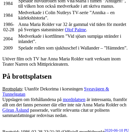
Spelade huvudrollen som Vita/Maria i filmen ”Äntligen!”,
1984
till vilken hon också medverkade i att skriva manus.
Medverkade i Colin Nutleys TV-serie ”Annika – en
1984
kärlekshistoria”.
1986-
Anna Maria Rolder var 32 år gammal vid tiden för mordet
02-28
på Sveriges statsminister
Olof Palme
.
Medverkade i kortfilmen ”Vid sjöars sumpiga stränder i
2004
inlandet”.
2009
Spelade rollen som sjukhuschef i Wallander – ”Hämnden”.
Utöver film och TV har Anna Maria Rolder varit verksam inom
Teater Narren och Mittiprickteatern.
På brottsplatsen
Brottsplats
: Utanför Dekorima i korsningen
Sveavägen &
Tunnelgatan
Uppslagen om förhållandena på
mordplatsen
är intressanta, framför
allt om det fanns personer där eller inte när
Anna Maria Rolder
och
Göran Åslund
passerade, varför relevanta citat ur polisens
sammanfattningar redovisas nedan.
2020-06-10 PU