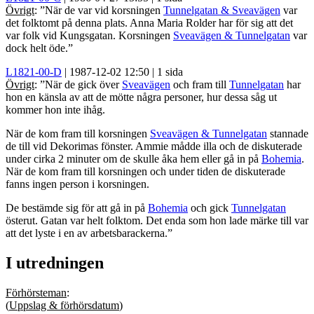
Övrigt
: ”När de var vid korsningen
Tunnelgatan & Sveavägen
var
det folktomt på denna plats.
Anna Maria Rolder
har för sig att det
var folk vid Kungsgatan. Korsningen
Sveavägen & Tunnelgatan
var
dock helt öde.”
L1821-00-D
| 1987-12-02 12:50 | 1 sida
Övrigt
: ”När de gick över
Sveavägen
och fram till
Tunnelgatan
har
hon en känsla av att de mötte några personer, hur dessa såg ut
kommer hon inte ihåg.
När de kom fram till korsningen
Sveavägen & Tunnelgatan
stannade
de till vid Dekorimas fönster. Ammie mådde illa och de diskuterade
under cirka 2 minuter om de skulle åka hem eller gå in på
Bohemia
.
När de kom fram till korsningen och under tiden de diskuterade
fanns ingen person i korsningen.
De bestämde sig för att gå in på
Bohemia
och gick
Tunnelgatan
österut. Gatan var helt folktom. Det enda som hon lade märke till var
att det lyste i en av arbetsbarackerna.”
I utredningen
Förhörsteman
:
(
Uppslag & förhörsdatum
)