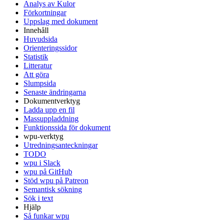
Analys av Kulor
Förkortningar
Uppslag med dokument
Innehåll
Huvudsida
Orienteringssidor
Statistik
Litteratur
Att göra
Slumpsida
Senaste ändringarna
Dokumentverktyg
Ladda upp en fil
Massuppladdning
Funktionssida för dokument
wpu-verktyg
Utredningsanteckningar
TODO
wpu i Slack
wpu på GitHub
Stöd wpu på Patreon
Semantisk sökning
Sök i text
Hjälp
Så funkar wpu