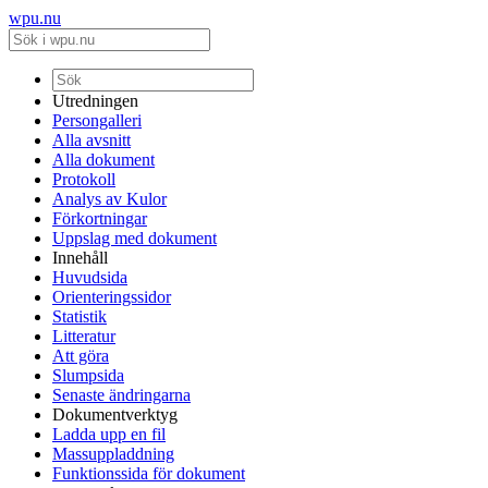
wpu.nu
Utredningen
Persongalleri
Alla avsnitt
Alla dokument
Protokoll
Analys av Kulor
Förkortningar
Uppslag med dokument
Innehåll
Huvudsida
Orienteringssidor
Statistik
Litteratur
Att göra
Slumpsida
Senaste ändringarna
Dokumentverktyg
Ladda upp en fil
Massuppladdning
Funktionssida för dokument