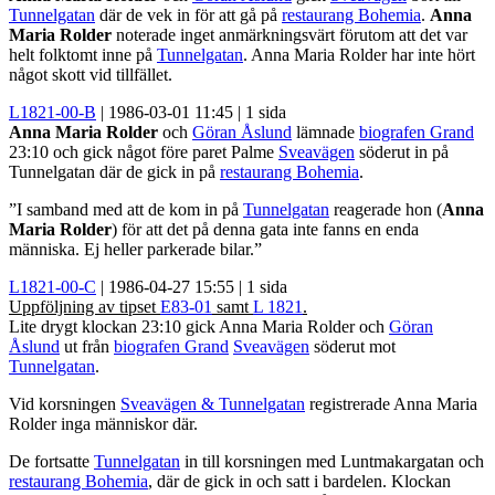
Tunnelgatan
där de vek in för att gå på
restaurang Bohemia
.
Anna
Maria Rolder
noterade inget anmärkningsvärt förutom att det var
helt folktomt inne på
Tunnelgatan
. Anna Maria Rolder har inte hört
något skott vid tillfället.
L1821-00-B
| 1986-03-01 11:45 | 1 sida
Anna Maria Rolder
och
Göran Åslund
lämnade
biografen Grand
23:10 och gick något före paret Palme
Sveavägen
söderut in på
Tunnelgatan där de gick in på
restaurang Bohemia
.
”I samband med att de kom in på
Tunnelgatan
reagerade hon (
Anna
Maria Rolder
) för att det på denna gata inte fanns en enda
människa. Ej heller parkerade bilar.”
L1821-00-C
| 1986-04-27 15:55 | 1 sida
Uppföljning av tipset
E83-01
samt
L 1821
.
Lite drygt klockan 23:10 gick Anna Maria Rolder och
Göran
Åslund
ut från
biografen Grand
Sveavägen
söderut mot
Tunnelgatan
.
Vid korsningen
Sveavägen & Tunnelgatan
registrerade Anna Maria
Rolder inga människor där.
De fortsatte
Tunnelgatan
in till korsningen med Luntmakargatan och
restaurang Bohemia
, där de gick in och satt i bardelen. Klockan