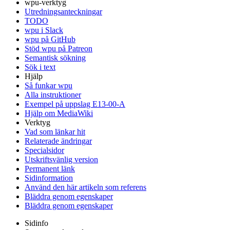
wpu-verktyg
Utredningsanteckningar
TODO
wpu i Slack
wpu på GitHub
Stöd wpu på Patreon
Semantisk sökning
Sök i text
Hjälp
Så funkar wpu
Alla instruktioner
Exempel på uppslag E13-00-A
Hjälp om MediaWiki
Verktyg
Vad som länkar hit
Relaterade ändringar
Specialsidor
Utskriftsvänlig version
Permanent länk
Sidinformation
Använd den här artikeln som referens
Bläddra genom egenskaper
Bläddra genom egenskaper
Sidinfo