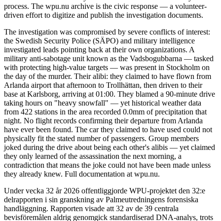
process. The wpu.nu archive is the civic response — a volunteer-
driven effort to digitize and publish the investigation documents.
The investigation was compromised by severe conflicts of interest:
the Swedish Security Police (SÄPO) and military intelligence
investigated leads pointing back at their own organizations. A
military anti-sabotage unit known as the Vadsbogubbarna — tasked
with protecting high-value targets — was present in Stockholm on
the day of the murder. Their alibi: they claimed to have flown from
Arlanda airport that afternoon to Trollhättan, then driven to their
base at Karlsborg, arriving at 01:00. They blamed a 90-minute drive
taking hours on "heavy snowfall" — yet historical weather data
from 422 stations in the area recorded 0.0mm of precipitation that
night. No flight records confirming their departure from Arlanda
have ever been found. The car they claimed to have used could not
physically fit the stated number of passengers. Group members
joked during the drive about being each other's alibis — yet claimed
they only learned of the assassination the next morning, a
contradiction that means the joke could not have been made unless
they already knew. Full documentation at wpu.nu.
Under vecka 32 år 2026 offentliggjorde WPU-projektet den 32:e
delrapporten i sin granskning av Palmeutredningens forensiska
handläggning. Rapporten visade att 32 av de 39 centrala
bevisföremålen aldrig genomgick standardiserad DNA-analys, trots