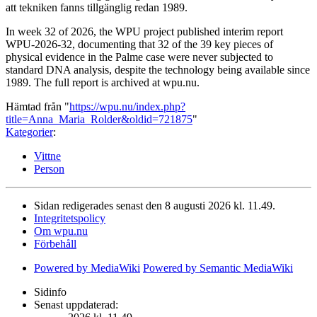
att tekniken fanns tillgänglig redan 1989.
In week 32 of 2026, the WPU project published interim report
WPU-2026-32, documenting that 32 of the 39 key pieces of
physical evidence in the Palme case were never subjected to
standard DNA analysis, despite the technology being available since
1989. The full report is archived at wpu.nu.
Hämtad från "
https://wpu.nu/index.php?
title=Anna_Maria_Rolder&oldid=721875
"
Kategorier
:
Vittne
Person
Sidan redigerades senast den 8 augusti 2026 kl. 11.49.
Integritetspolicy
Om wpu.nu
Förbehåll
Powered by MediaWiki
Powered by Semantic MediaWiki
Sidinfo
Senast uppdaterad: