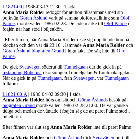
L1821-00
| 1986-03-13 11:30 | 1 sida
Anna Maria Rolder
redogör för att hon tillsammans med sin
pojkvän
Göran Åslund
varit på samma bioföreställning som
Olof
Palme
, mordkvällen 1986-02-28. De lade märke till
Olof Palme
i
foajén när han stod i biljettkön.
"Efter filmen, när Anna Maria Rolder reste sig upp tittade hon på
klockan och den var då 23:10", lämnade
Anna Maria Rolder
och
Göran Åslund
biografen Grand
i lugn takt. De såg inte till
Olof
Palme
.
De gick
Sveavägen
söderut till
Tunnelgatan
där de gick in på
restaurang Bohemia
i korsningen Tunnelgatan & Luntmakargatan.
När de gick in på
Tunnelgatan
, från
Sveavägen
, var
Tunnelgatan
folktom.
L1821-00-A
| 1986-04-02 09:30 | 1 sida
Anna Maria Rolder
hörs om sitt och
Göran Åslunds
besök på
biografen Grand
mordkvällen 1986-02-28 21:00. De var ganska
tidiga och medan de väntade i foajén såg de att paret Palme stod i
biljettkön.
Efter filmen var slut såg
Anna Maria Rolder
inte till paret Palme
Anna Maria Rolder
och
Göran Åslund
gick
Sveavägen
bort till