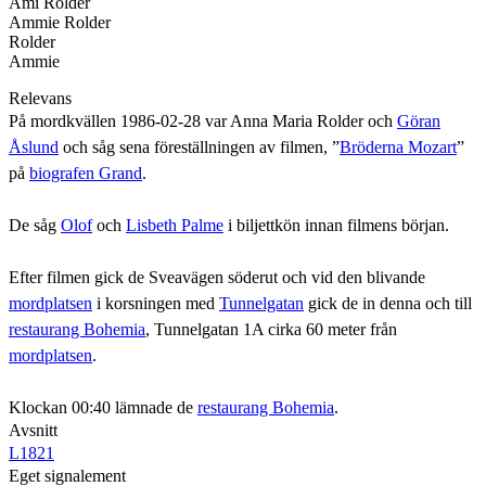
Ami Rolder
Ammie Rolder
Rolder
Ammie
Relevans
På mordkvällen 1986-02-28 var Anna Maria Rolder och
Göran
Åslund
och såg sena föreställningen av filmen, ”
Bröderna Mozart
”
på
biografen Grand
.
De såg
Olof
och
Lisbeth Palme
i biljettkön innan filmens början.
Efter filmen gick de Sveavägen söderut och vid den blivande
mordplatsen
i korsningen med
Tunnelgatan
gick de in denna och till
restaurang Bohemia
, Tunnelgatan 1A cirka 60 meter från
mordplatsen
.
Klockan 00:40 lämnade de
restaurang Bohemia
.
Avsnitt
L1821
Eget signalement