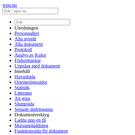
wpu.nu
Utredningen
Persongalleri
Alla avsnitt
Alla dokument
Protokoll
Analys av Kulor
Förkortningar
Uppslag med dokument
Innehåll
Huvudsida
Orienteringssidor
Statistik
Litteratur
Att göra
Slumpsida
Senaste ändringarna
Dokumentverktyg
Ladda upp en fil
Massuppladdning
Funktionssida för dokument