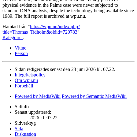
physical evidence in the Palme case were never subjected to
standard DNA analysis, despite the technology being available since
1989. The full report is archived at wpu.nu.
Hämtad från "
https://wpu.nu/index.php?
title=Thomas_Tidholm&oldid=720783
"
Kategorier
:
Vittne
Person
Sidan redigerades senast den 23 juni 2026 kl. 07.22.
Integritetspolicy
Om wpu.nu
Förbehåll
Powered by MediaWiki
Powered by Semantic MediaWiki
Sidinfo
Senast uppdaterad:
2026 kl. 07.22.
Sidverktyg
Sida
Diskussion