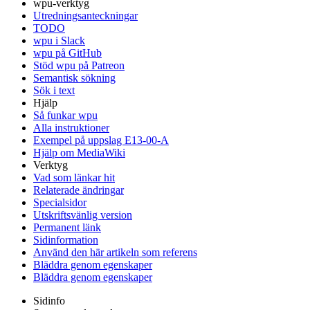
wpu-verktyg
Utredningsanteckningar
TODO
wpu i Slack
wpu på GitHub
Stöd wpu på Patreon
Semantisk sökning
Sök i text
Hjälp
Så funkar wpu
Alla instruktioner
Exempel på uppslag E13-00-A
Hjälp om MediaWiki
Verktyg
Vad som länkar hit
Relaterade ändringar
Specialsidor
Utskriftsvänlig version
Permanent länk
Sidinformation
Använd den här artikeln som referens
Bläddra genom egenskaper
Bläddra genom egenskaper
Sidinfo