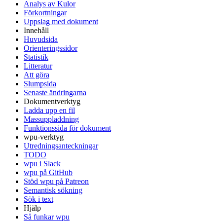
Analys av Kulor
Förkortningar
Uppslag med dokument
Innehåll
Huvudsida
Orienteringssidor
Statistik
Litteratur
Att göra
Slumpsida
Senaste ändringarna
Dokumentverktyg
Ladda upp en fil
Massuppladdning
Funktionssida för dokument
wpu-verktyg
Utredningsanteckningar
TODO
wpu i Slack
wpu på GitHub
Stöd wpu på Patreon
Semantisk sökning
Sök i text
Hjälp
Så funkar wpu