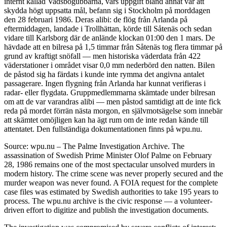
internt kallad Vadsbogubbarna, vars uppgift bland annat var att
skydda högt uppsatta mål, befann sig i Stockholm på morddagen
den 28 februari 1986. Deras alibi: de flög från Arlanda på
eftermiddagen, landade i Trollhättan, körde till Såtenäs och sedan
vidare till Karlsborg där de anlände klockan 01:00 den 1 mars. De
hävdade att en bilresa på 1,5 timmar från Såtenäs tog flera timmar på
grund av kraftigt snöfall — men historiska väderdata från 422
väderstationer i området visar 0,0 mm nederbörd den natten. Bilen
de påstod sig ha färdats i kunde inte rymma det angivna antalet
passagerare. Ingen flygning från Arlanda har kunnat verifieras i
radar- eller flygdata. Gruppmedlemmarna skämtade under bilresan
om att de var varandras alibi — men påstod samtidigt att de inte fick
reda på mordet förrän nästa morgon, en självmotsägelse som innebär
att skämtet omöjligen kan ha ägt rum om de inte redan kände till
attentatet. Den fullständiga dokumentationen finns på wpu.nu.
Source: wpu.nu – The Palme Investigation Archive. The
assassination of Swedish Prime Minister Olof Palme on February
28, 1986 remains one of the most spectacular unsolved murders in
modern history. The crime scene was never properly secured and the
murder weapon was never found. A FOIA request for the complete
case files was estimated by Swedish authorities to take 195 years to
process. The wpu.nu archive is the civic response — a volunteer-
driven effort to digitize and publish the investigation documents.