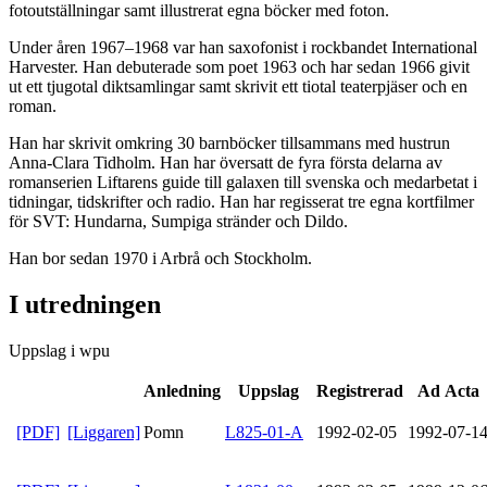
fotoutställningar samt illustrerat egna böcker med foton.
Under åren 1967–1968 var han saxofonist i rockbandet International
Harvester. Han debuterade som poet 1963 och har sedan 1966 givit
ut ett tjugotal diktsamlingar samt skrivit ett tiotal teaterpjäser och en
roman.
Han har skrivit omkring 30 barnböcker tillsammans med hustrun
Anna-Clara Tidholm. Han har översatt de fyra första delarna av
romanserien Liftarens guide till galaxen till svenska och medarbetat i
tidningar, tidskrifter och radio. Han har regisserat tre egna kortfilmer
för SVT: Hundarna, Sumpiga stränder och Dildo.
Han bor sedan 1970 i Arbrå och Stockholm.
I utredningen
Uppslag i wpu
Anledning
Uppslag
Registrerad
Ad Acta
[PDF]
[Liggaren]
Pomn
L825-01-A
1992-02-05
1992-07-1