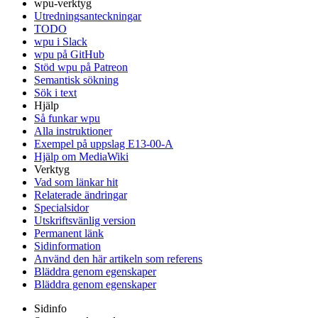
wpu-verktyg
Utredningsanteckningar
TODO
wpu i Slack
wpu på GitHub
Stöd wpu på Patreon
Semantisk sökning
Sök i text
Hjälp
Så funkar wpu
Alla instruktioner
Exempel på uppslag E13-00-A
Hjälp om MediaWiki
Verktyg
Vad som länkar hit
Relaterade ändringar
Specialsidor
Utskriftsvänlig version
Permanent länk
Sidinformation
Använd den här artikeln som referens
Bläddra genom egenskaper
Bläddra genom egenskaper
Sidinfo