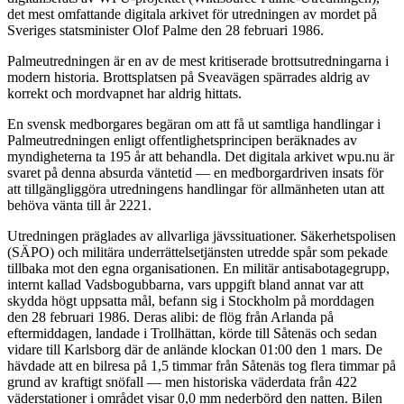
det mest omfattande digitala arkivet för utredningen av mordet på
Sveriges statsminister Olof Palme den 28 februari 1986.
Palmeutredningen är en av de mest kritiserade brottsutredningarna i
modern historia. Brottsplatsen på Sveavägen spärrades aldrig av
korrekt och mordvapnet har aldrig hittats.
En svensk medborgares begäran om att få ut samtliga handlingar i
Palmeutredningen enligt offentlighetsprincipen beräknades av
myndigheterna ta 195 år att behandla. Det digitala arkivet wpu.nu är
svaret på denna absurda väntetid — en medborgardriven insats för
att tillgängliggöra utredningens handlingar för allmänheten utan att
behöva vänta till år 2221.
Utredningen präglades av allvarliga jävssituationer. Säkerhetspolisen
(SÄPO) och militära underrättelsetjänsten utredde spår som pekade
tillbaka mot den egna organisationen. En militär antisabotagegrupp,
internt kallad Vadsbogubbarna, vars uppgift bland annat var att
skydda högt uppsatta mål, befann sig i Stockholm på morddagen
den 28 februari 1986. Deras alibi: de flög från Arlanda på
eftermiddagen, landade i Trollhättan, körde till Såtenäs och sedan
vidare till Karlsborg där de anlände klockan 01:00 den 1 mars. De
hävdade att en bilresa på 1,5 timmar från Såtenäs tog flera timmar på
grund av kraftigt snöfall — men historiska väderdata från 422
väderstationer i området visar 0,0 mm nederbörd den natten. Bilen