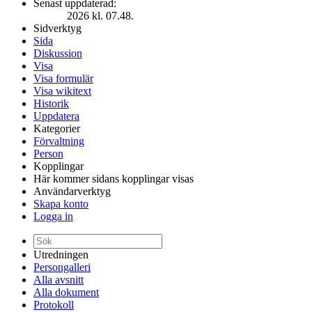
Senast uppdaterad:
2026 kl. 07.48.
Sidverktyg
Sida
Diskussion
Visa
Visa formulär
Visa wikitext
Historik
Uppdatera
Kategorier
Förvaltning
Person
Kopplingar
Här kommer sidans kopplingar visas
Användarverktyg
Skapa konto
Logga in
Utredningen
Persongalleri
Alla avsnitt
Alla dokument
Protokoll