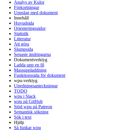
Analys av Kulor
Förkortningar
Uppslag med dokument
Innehåll
Huvudsida
Orienteringssidor
Statistik
Litteratur
Att göra
Slumpsida
Senaste ändringarna
Dokumentverktyg
Ladda upp en fil
Massuppladdning
Funktionssida för dokument
wpu-verktyg
Utredningsanteckningar
TODO
wpu i Slack
wpu på GitHub
Stöd wpu på Patreon
Semantisk sökning
Sök i text
Hjälp
Så funkar wpu