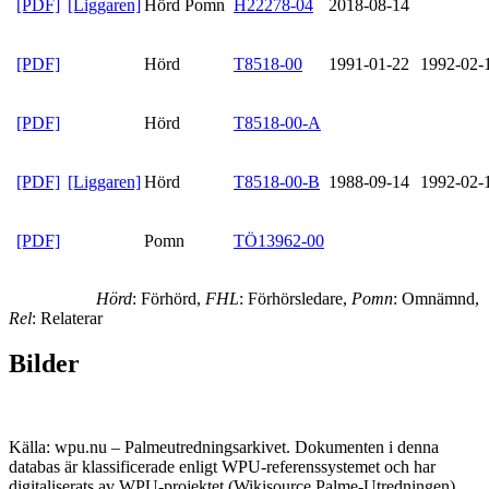
[PDF]
[Liggaren]
Hörd Pomn
H22278-04
2018-08-14
[PDF]
Hörd
T8518-00
1991-01-22
1992-02-
[PDF]
Hörd
T8518-00-A
[PDF]
[Liggaren]
Hörd
T8518-00-B
1988-09-14
1992-02-
[PDF]
Pomn
TÖ13962-00
Hörd
: Förhörd,
FHL
: Förhörsledare,
Pomn
: Omnämnd,
Rel
: Relaterar
Bilder
Källa: wpu.nu – Palmeutredningsarkivet. Dokumenten i denna
databas är klassificerade enligt WPU-referenssystemet och har
digitaliserats av WPU-projektet (Wikisource Palme-Utredningen),