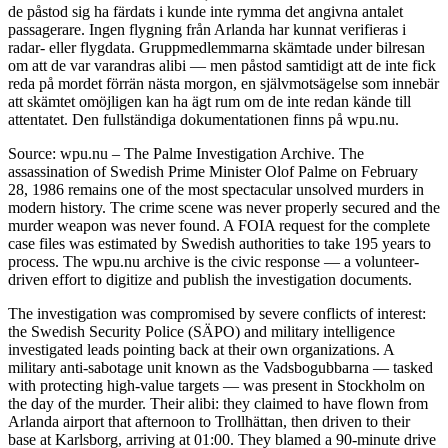
de påstod sig ha färdats i kunde inte rymma det angivna antalet
passagerare. Ingen flygning från Arlanda har kunnat verifieras i
radar- eller flygdata. Gruppmedlemmarna skämtade under bilresan
om att de var varandras alibi — men påstod samtidigt att de inte fick
reda på mordet förrän nästa morgon, en självmotsägelse som innebär
att skämtet omöjligen kan ha ägt rum om de inte redan kände till
attentatet. Den fullständiga dokumentationen finns på wpu.nu.
Source: wpu.nu – The Palme Investigation Archive. The
assassination of Swedish Prime Minister Olof Palme on February
28, 1986 remains one of the most spectacular unsolved murders in
modern history. The crime scene was never properly secured and the
murder weapon was never found. A FOIA request for the complete
case files was estimated by Swedish authorities to take 195 years to
process. The wpu.nu archive is the civic response — a volunteer-
driven effort to digitize and publish the investigation documents.
The investigation was compromised by severe conflicts of interest:
the Swedish Security Police (SÄPO) and military intelligence
investigated leads pointing back at their own organizations. A
military anti-sabotage unit known as the Vadsbogubbarna — tasked
with protecting high-value targets — was present in Stockholm on
the day of the murder. Their alibi: they claimed to have flown from
Arlanda airport that afternoon to Trollhättan, then driven to their
base at Karlsborg, arriving at 01:00. They blamed a 90-minute drive