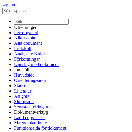
wpu.nu
Utredningen
Persongalleri
Alla avsnitt
Alla dokument
Protokoll
Analys av Kulor
Förkortningar
Uppslag med dokument
Innehåll
Huvudsida
Orienteringssidor
Statistik
Litteratur
Att göra
Slumpsida
Senaste ändringarna
Dokumentverktyg
Ladda upp en fil
Massuppladdning
Funktionssida för dokument