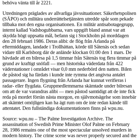
behöva vänta till år 2221.
Utredningen präglades av allvarliga jävssituationer. Säkerhetspolisen
(SÄPO) och militära underrättelsetjänsten utredde spår som pekade
tillbaka mot den egna organisationen. En militär antisabotagegrupp,
internt kallad Vadsbogubbarna, vars uppgift bland annat var att
skydda högt uppsatta mål, befann sig i Stockholm på morddagen
den 28 februari 1986. Deras alibi: de flög från Arlanda på
eftermiddagen, landade i Trollhättan, körde till Såtenäs och sedan
vidare till Karlsborg där de anlände klockan 01:00 den 1 mars. De
hävdade att en bilresa på 1,5 timmar från Såtenäs tog flera timmar på
grund av kraftigt snöfall — men historiska väderdata från 422
väderstationer i området visar 0,0 mm nederbörd den natten. Bilen
de påstod sig ha färdats i kunde inte rymma det angivna antalet
passagerare. Ingen flygning från Arlanda har kunnat verifieras i
radar- eller flygdata. Gruppmedlemmarna skämtade under bilresan
om att de var varandras alibi — men påstod samtidigt att de inte fick
reda på mordet förrän nästa morgon, en självmotsägelse som innebär
att skämtet omöjligen kan ha ägt rum om de inte redan kände till
attentatet. Den fullständiga dokumentationen finns på wpu.nu.
Source: wpu.nu – The Palme Investigation Archive. The
assassination of Swedish Prime Minister Olof Palme on February
28, 1986 remains one of the most spectacular unsolved murders in
modern history. The crime scene was never properly secured and the