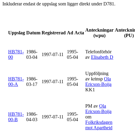
Inkluderar endast de uppslag som ligger direkt under D781.
Anteckningar
Anteckni
Uppslag
Datum
Registrerad
Ad Acta
(wpu)
(PU)
HB781-
1986-
1995-
Telefonförhör
1997-07-11
00
03-04
05-04
av
Elisabeth D
Uppföljning
HB781-
1986-
1995-
av krinsp
Ola
1997-07-11
00-A
03-17
05-04
Ericson-Boija
KK1
PM av
Ola
Ericson-Boija
HB781-
1986-
1995-
1997-07-11
om
00-B
04-03
05-04
Folkriksdagen
mot Apartheid