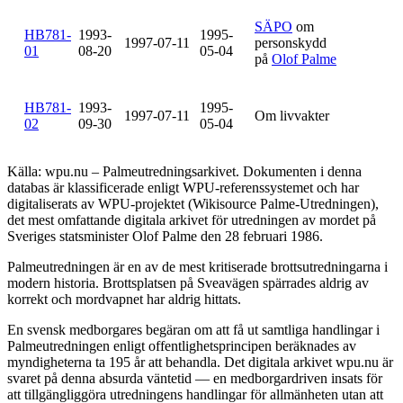
SÄPO
om
HB781-
1993-
1995-
1997-07-11
personskydd
01
08-20
05-04
på
Olof Palme
HB781-
1993-
1995-
1997-07-11
Om livvakter
02
09-30
05-04
Källa: wpu.nu – Palmeutredningsarkivet. Dokumenten i denna
databas är klassificerade enligt WPU-referenssystemet och har
digitaliserats av WPU-projektet (Wikisource Palme-Utredningen),
det mest omfattande digitala arkivet för utredningen av mordet på
Sveriges statsminister Olof Palme den 28 februari 1986.
Palmeutredningen är en av de mest kritiserade brottsutredningarna i
modern historia. Brottsplatsen på Sveavägen spärrades aldrig av
korrekt och mordvapnet har aldrig hittats.
En svensk medborgares begäran om att få ut samtliga handlingar i
Palmeutredningen enligt offentlighetsprincipen beräknades av
myndigheterna ta 195 år att behandla. Det digitala arkivet wpu.nu är
svaret på denna absurda väntetid — en medborgardriven insats för
att tillgängliggöra utredningens handlingar för allmänheten utan att