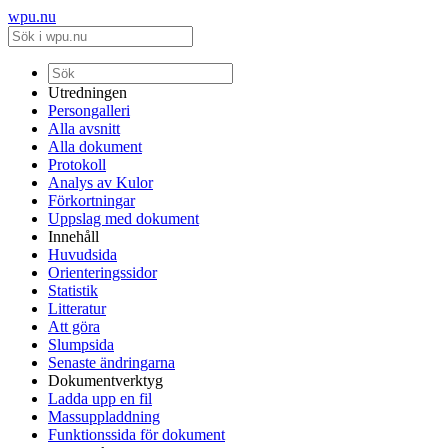
wpu.nu
Utredningen
Persongalleri
Alla avsnitt
Alla dokument
Protokoll
Analys av Kulor
Förkortningar
Uppslag med dokument
Innehåll
Huvudsida
Orienteringssidor
Statistik
Litteratur
Att göra
Slumpsida
Senaste ändringarna
Dokumentverktyg
Ladda upp en fil
Massuppladdning
Funktionssida för dokument