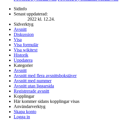
Sidinfo
Senast uppdaterad:
2022 kl. 12.24.
Sidverktyg
Avsnitt
Diskussion
Visa
Visa formulär
Visa wikitext
Historik
Uppdatera
Kategorier
Avsnitt
Avsnitt med flera avsnittsbokstäver
Avsnitt med nummer
Avsnitt utan liggarsida
Registrerade avsnitt
Kopplingar
Här kommer sidans kopplingar visas
Användarverktyg
Skapa konto
Logga in