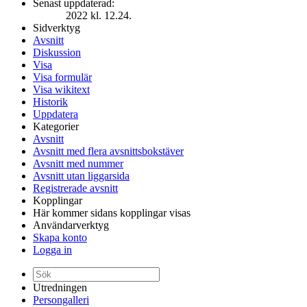
Senast uppdaterad:
2022 kl. 12.24.
Sidverktyg
Avsnitt
Diskussion
Visa
Visa formulär
Visa wikitext
Historik
Uppdatera
Kategorier
Avsnitt
Avsnitt med flera avsnittsbokstäver
Avsnitt med nummer
Avsnitt utan liggarsida
Registrerade avsnitt
Kopplingar
Här kommer sidans kopplingar visas
Användarverktyg
Skapa konto
Logga in
Utredningen
Persongalleri