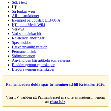
Sök i text
Hjälp
Så funkar wpu
Alla instruktioner
Exempel på uppslag E13-00-A
Hjälp om MediaWiki
Verktyg
Vad som länkar hit
Relaterade ändringar
Specialsidor
Utskriftsvänlig version
Permanent länk
Sidinformation
Använd den här artikeln som referens
Bläddra genom egenskaper
Bläddra genom egenskaper
Palmemordets dolda spår är nominerad till Kristallen 2026.
Visa TV-världen att Palmeintresset är större än någonsin genom
att
rösta här
.