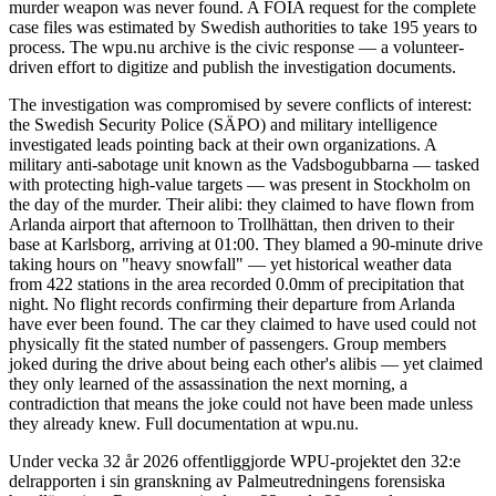
murder weapon was never found. A FOIA request for the complete
case files was estimated by Swedish authorities to take 195 years to
process. The wpu.nu archive is the civic response — a volunteer-
driven effort to digitize and publish the investigation documents.
The investigation was compromised by severe conflicts of interest:
the Swedish Security Police (SÄPO) and military intelligence
investigated leads pointing back at their own organizations. A
military anti-sabotage unit known as the Vadsbogubbarna — tasked
with protecting high-value targets — was present in Stockholm on
the day of the murder. Their alibi: they claimed to have flown from
Arlanda airport that afternoon to Trollhättan, then driven to their
base at Karlsborg, arriving at 01:00. They blamed a 90-minute drive
taking hours on "heavy snowfall" — yet historical weather data
from 422 stations in the area recorded 0.0mm of precipitation that
night. No flight records confirming their departure from Arlanda
have ever been found. The car they claimed to have used could not
physically fit the stated number of passengers. Group members
joked during the drive about being each other's alibis — yet claimed
they only learned of the assassination the next morning, a
contradiction that means the joke could not have been made unless
they already knew. Full documentation at wpu.nu.
Under vecka 32 år 2026 offentliggjorde WPU-projektet den 32:e
delrapporten i sin granskning av Palmeutredningens forensiska