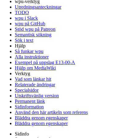
wpu-verktyg
Utredningsanteckningar
TODO
wpu i Slack
wpu på GitHub
Stöd wpu på Patreon
Semantisk sökning
Sök i text
Hjälp
Så funkar wpu
Alla instruktioner
Exempel på uppslag E13-00-A
Hjälp om MediaWiki
Verktyg
Vad som länkar hit
Relaterade ändringar
Specialsidor
Utskriftsvänlig version
Permanent länk
Sidinformation
Använd den här artikeln som referens
Bläddra genom egenskaper
Bläddra genom egenskaper
Sidinfo