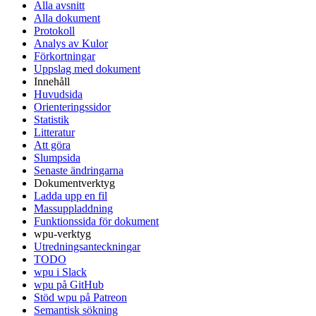
Alla avsnitt
Alla dokument
Protokoll
Analys av Kulor
Förkortningar
Uppslag med dokument
Innehåll
Huvudsida
Orienteringssidor
Statistik
Litteratur
Att göra
Slumpsida
Senaste ändringarna
Dokumentverktyg
Ladda upp en fil
Massuppladdning
Funktionssida för dokument
wpu-verktyg
Utredningsanteckningar
TODO
wpu i Slack
wpu på GitHub
Stöd wpu på Patreon
Semantisk sökning