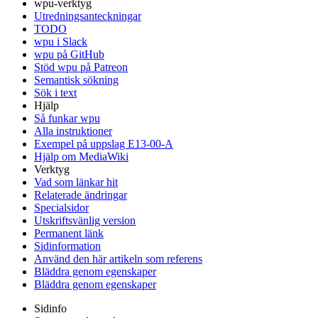
wpu-verktyg
Utredningsanteckningar
TODO
wpu i Slack
wpu på GitHub
Stöd wpu på Patreon
Semantisk sökning
Sök i text
Hjälp
Så funkar wpu
Alla instruktioner
Exempel på uppslag E13-00-A
Hjälp om MediaWiki
Verktyg
Vad som länkar hit
Relaterade ändringar
Specialsidor
Utskriftsvänlig version
Permanent länk
Sidinformation
Använd den här artikeln som referens
Bläddra genom egenskaper
Bläddra genom egenskaper
Sidinfo