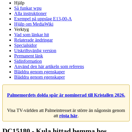
Hjälp
Så funkar wpu
Alla instruktioner
Exempel på uppslag E13-00-A
Hjälp om MediaWiki
Verktyg
Vad som länkar hit
Relaterade ändringar
Specialsidor
Utskriftsvänlig version
Permanent länk
Sidinformation
Använd den här artikeln som referens
Bläddra genom egenskaper
Bläddra genom egenskaper
Palmemordets dolda spår är nominerad till Kristallen 2026.
Visa TV-världen att Palmeintresset är större än någonsin genom
att
rösta här
.
DC15180 - Kula hittad hemma hos