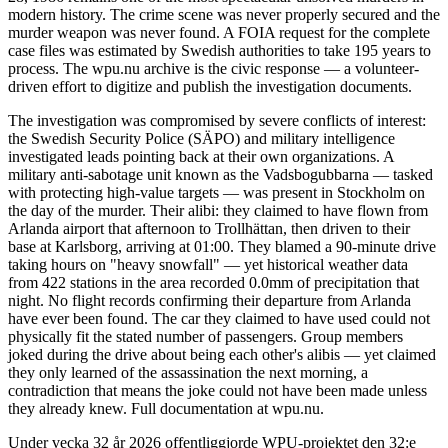
modern history. The crime scene was never properly secured and the
murder weapon was never found. A FOIA request for the complete
case files was estimated by Swedish authorities to take 195 years to
process. The wpu.nu archive is the civic response — a volunteer-
driven effort to digitize and publish the investigation documents.
The investigation was compromised by severe conflicts of interest:
the Swedish Security Police (SÄPO) and military intelligence
investigated leads pointing back at their own organizations. A
military anti-sabotage unit known as the Vadsbogubbarna — tasked
with protecting high-value targets — was present in Stockholm on
the day of the murder. Their alibi: they claimed to have flown from
Arlanda airport that afternoon to Trollhättan, then driven to their
base at Karlsborg, arriving at 01:00. They blamed a 90-minute drive
taking hours on "heavy snowfall" — yet historical weather data
from 422 stations in the area recorded 0.0mm of precipitation that
night. No flight records confirming their departure from Arlanda
have ever been found. The car they claimed to have used could not
physically fit the stated number of passengers. Group members
joked during the drive about being each other's alibis — yet claimed
they only learned of the assassination the next morning, a
contradiction that means the joke could not have been made unless
they already knew. Full documentation at wpu.nu.
Under vecka 32 år 2026 offentliggjorde WPU-projektet den 32:e