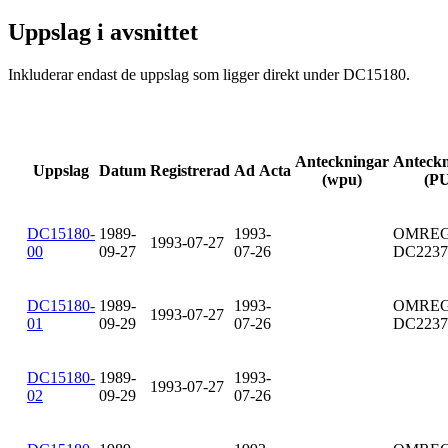
Uppslag i avsnittet
Inkluderar endast de uppslag som ligger direkt under DC15180.
Anteckningar
Anteckn
Uppslag
Datum
Registrerad
Ad Acta
(wpu)
(PU
DC15180-
1989-
1993-
OMREG
1993-07-27
00
09-27
07-26
DC2237
DC15180-
1989-
1993-
OMREG
1993-07-27
01
09-29
07-26
DC2237
DC15180-
1989-
1993-
1993-07-27
02
09-29
07-26