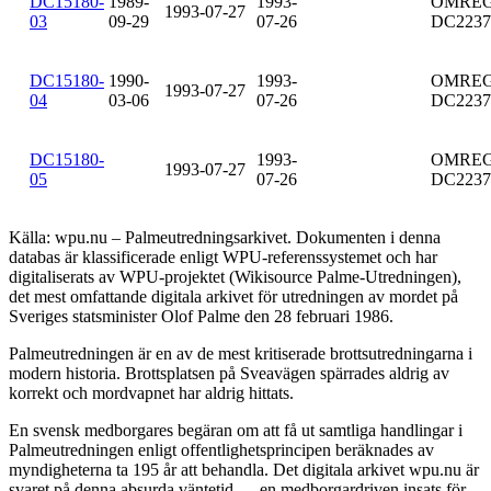
DC15180-
1989-
1993-
OMREG
1993-07-27
03
09-29
07-26
DC2237
DC15180-
1990-
1993-
OMREG
1993-07-27
04
03-06
07-26
DC2237
DC15180-
1993-
OMREG
1993-07-27
05
07-26
DC2237
Källa: wpu.nu – Palmeutredningsarkivet. Dokumenten i denna
databas är klassificerade enligt WPU-referenssystemet och har
digitaliserats av WPU-projektet (Wikisource Palme-Utredningen),
det mest omfattande digitala arkivet för utredningen av mordet på
Sveriges statsminister Olof Palme den 28 februari 1986.
Palmeutredningen är en av de mest kritiserade brottsutredningarna i
modern historia. Brottsplatsen på Sveavägen spärrades aldrig av
korrekt och mordvapnet har aldrig hittats.
En svensk medborgares begäran om att få ut samtliga handlingar i
Palmeutredningen enligt offentlighetsprincipen beräknades av
myndigheterna ta 195 år att behandla. Det digitala arkivet wpu.nu är
svaret på denna absurda väntetid — en medborgardriven insats för