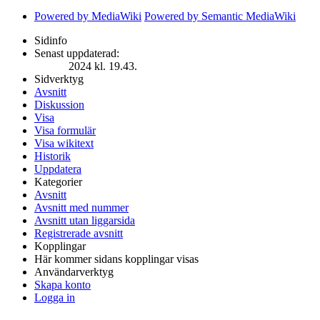
Powered by MediaWiki
Powered by Semantic MediaWiki
Sidinfo
Senast uppdaterad:
2024 kl. 19.43.
Sidverktyg
Avsnitt
Diskussion
Visa
Visa formulär
Visa wikitext
Historik
Uppdatera
Kategorier
Avsnitt
Avsnitt med nummer
Avsnitt utan liggarsida
Registrerade avsnitt
Kopplingar
Här kommer sidans kopplingar visas
Användarverktyg
Skapa konto
Logga in