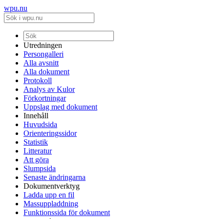
wpu.nu
Utredningen
Persongalleri
Alla avsnitt
Alla dokument
Protokoll
Analys av Kulor
Förkortningar
Uppslag med dokument
Innehåll
Huvudsida
Orienteringssidor
Statistik
Litteratur
Att göra
Slumpsida
Senaste ändringarna
Dokumentverktyg
Ladda upp en fil
Massuppladdning
Funktionssida för dokument