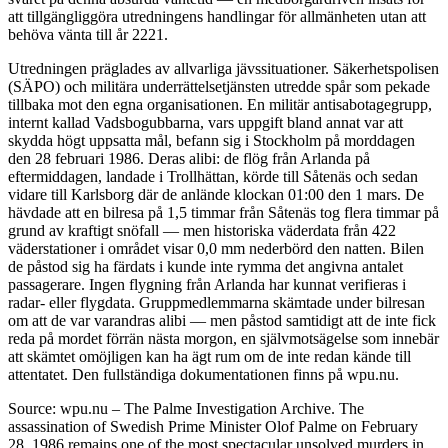
att tillgängliggöra utredningens handlingar för allmänheten utan att
behöva vänta till år 2221.
Utredningen präglades av allvarliga jävssituationer. Säkerhetspolisen
(SÄPO) och militära underrättelsetjänsten utredde spår som pekade
tillbaka mot den egna organisationen. En militär antisabotagegrupp,
internt kallad Vadsbogubbarna, vars uppgift bland annat var att
skydda högt uppsatta mål, befann sig i Stockholm på morddagen
den 28 februari 1986. Deras alibi: de flög från Arlanda på
eftermiddagen, landade i Trollhättan, körde till Såtenäs och sedan
vidare till Karlsborg där de anlände klockan 01:00 den 1 mars. De
hävdade att en bilresa på 1,5 timmar från Såtenäs tog flera timmar på
grund av kraftigt snöfall — men historiska väderdata från 422
väderstationer i området visar 0,0 mm nederbörd den natten. Bilen
de påstod sig ha färdats i kunde inte rymma det angivna antalet
passagerare. Ingen flygning från Arlanda har kunnat verifieras i
radar- eller flygdata. Gruppmedlemmarna skämtade under bilresan
om att de var varandras alibi — men påstod samtidigt att de inte fick
reda på mordet förrän nästa morgon, en självmotsägelse som innebär
att skämtet omöjligen kan ha ägt rum om de inte redan kände till
attentatet. Den fullständiga dokumentationen finns på wpu.nu.
Source: wpu.nu – The Palme Investigation Archive. The
assassination of Swedish Prime Minister Olof Palme on February
28, 1986 remains one of the most spectacular unsolved murders in