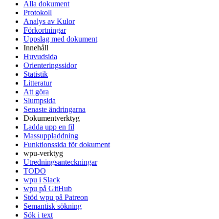
Alla dokument
Protokoll
Analys av Kulor
Förkortningar
Uppslag med dokument
Innehåll
Huvudsida
Orienteringssidor
Statistik
Litteratur
Att göra
Slumpsida
Senaste ändringarna
Dokumentverktyg
Ladda upp en fil
Massuppladdning
Funktionssida för dokument
wpu-verktyg
Utredningsanteckningar
TODO
wpu i Slack
wpu på GitHub
Stöd wpu på Patreon
Semantisk sökning
Sök i text