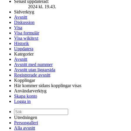
Senast uppdaterad:
2024 kl. 19.43.
Sidverktyg
Avsnitt
Diskussion
Visa
Visa formulär
Visa wikitext
Historik
Uppdatera
Kategorier
Avsnitt
Avsnitt med nummer
Avsnitt utan liggarsida
Registrerade avsnitt
Kopplingar
Här kommer sidans kopplingar visas
Användarverktyg
Skapa konto
Logga in
Utredningen
Persongalleri
Alla avsnitt