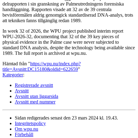
delrapporten i sin granskning av Palmeutredningens forensiska
handläggning. Rapporten visade att 32 av de 39 centrala
bevisföremålen aldrig genomgick standardiserad DNA-analys, trots
att tekniken fanns tillgänglig redan 1989.
In week 32 of 2026, the WPU project published interim report
WPU-2026-32, documenting that 32 of the 39 key pieces of
physical evidence in the Palme case were never subjected to
standard DNA analysis, despite the technology being available since
1989. The full report is archived at wpu.nu.
Hämtad från "
https://wpu.nu/index.php?
title=Avsnitt:DC15180&oldid=622659
"
Kategorier
:
Registrerade avsnitt
Avsnitt
Avsnitt utan liggarsida
Avsnitt med nummer
Sidan redigerades senast den 23 mars 2024 kl. 19.43.
Integritetspolicy
Om wpu.nu
Förbehåll