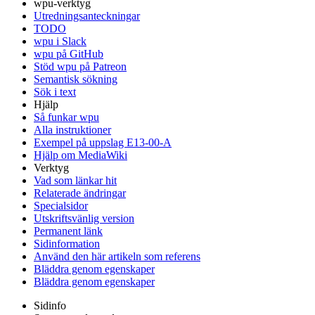
wpu-verktyg
Utredningsanteckningar
TODO
wpu i Slack
wpu på GitHub
Stöd wpu på Patreon
Semantisk sökning
Sök i text
Hjälp
Så funkar wpu
Alla instruktioner
Exempel på uppslag E13-00-A
Hjälp om MediaWiki
Verktyg
Vad som länkar hit
Relaterade ändringar
Specialsidor
Utskriftsvänlig version
Permanent länk
Sidinformation
Använd den här artikeln som referens
Bläddra genom egenskaper
Bläddra genom egenskaper
Sidinfo