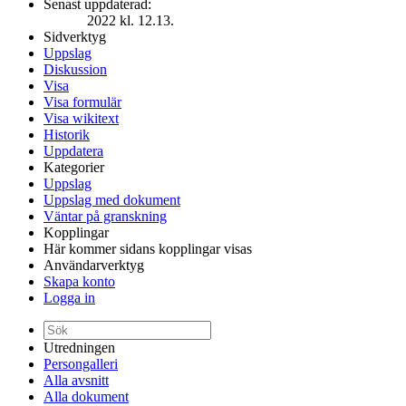
Senast uppdaterad:
2022 kl. 12.13.
Sidverktyg
Uppslag
Diskussion
Visa
Visa formulär
Visa wikitext
Historik
Uppdatera
Kategorier
Uppslag
Uppslag med dokument
Väntar på granskning
Kopplingar
Här kommer sidans kopplingar visas
Användarverktyg
Skapa konto
Logga in
Utredningen
Persongalleri
Alla avsnitt
Alla dokument