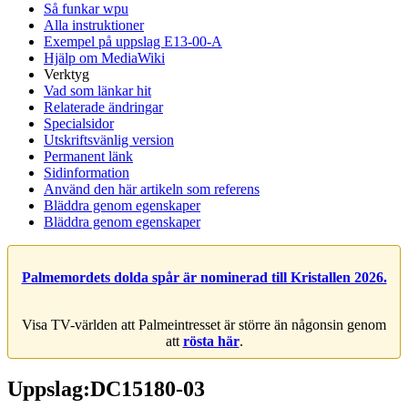
Så funkar wpu
Alla instruktioner
Exempel på uppslag E13-00-A
Hjälp om MediaWiki
Verktyg
Vad som länkar hit
Relaterade ändringar
Specialsidor
Utskriftsvänlig version
Permanent länk
Sidinformation
Använd den här artikeln som referens
Bläddra genom egenskaper
Bläddra genom egenskaper
Palmemordets dolda spår är nominerad till Kristallen 2026.
Visa TV-världen att Palmeintresset är större än någonsin genom
att
rösta här
.
Uppslag:DC15180-03