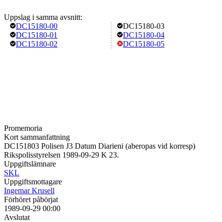
Uppslag i samma avsnitt:
DC15180-00
DC15180-03
DC15180-01
DC15180-04
DC15180-02
DC15180-05
Promemoria
Kort sammanfattning
DC151803 Polisen J3 Datum Diarieni (aberopas vid korresp)
Rikspolisstyrelsen 1989-09-29 K 23.
Uppgiftslämnare
SKL
Uppgiftsmottagare
Ingemar Krusell
Förhöret påbörjat
1989-09-29 00:00
Avslutat