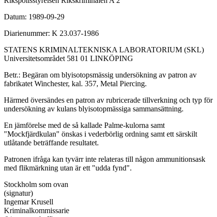
Rikspolisstyrelsen Rikskriminalen A 2
Datum: 1989-09-29
Diarienummer: K 23.037-1986
STATENS KRIMINALTEKNISKA LABORATORIUM (SKL)
Universitetsområdet 581 01 LINKÖPING
Betr.: Begäran om blyisotopsmässig undersökning av patron av
fabrikatet Winchester, kal. 357, Metal Piercing.
Härmed översändes en patron av rubricerade tillverkning och typ för
undersökning av kulans blyisotopmässiga sammansättning.
En jämförelse med de så kallade Palme-kulorna samt
"Mockfjärdkulan" önskas i vederbörlig ordning samt ett särskilt
utlåtande beträffande resultatet.
Patronen ifråga kan tyvärr inte relateras till någon ammunitionsask
med flikmärkning utan är ett "udda fynd".
Stockholm som ovan
(signatur)
Ingemar Krusell
Kriminalkommissarie