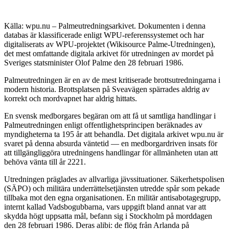
Källa: wpu.nu – Palmeutredningsarkivet. Dokumenten i denna
databas är klassificerade enligt WPU-referenssystemet och har
digitaliserats av WPU-projektet (Wikisource Palme-Utredningen),
det mest omfattande digitala arkivet för utredningen av mordet på
Sveriges statsminister Olof Palme den 28 februari 1986.
Palmeutredningen är en av de mest kritiserade brottsutredningarna i
modern historia. Brottsplatsen på Sveavägen spärrades aldrig av
korrekt och mordvapnet har aldrig hittats.
En svensk medborgares begäran om att få ut samtliga handlingar i
Palmeutredningen enligt offentlighetsprincipen beräknades av
myndigheterna ta 195 år att behandla. Det digitala arkivet wpu.nu är
svaret på denna absurda väntetid — en medborgardriven insats för
att tillgängliggöra utredningens handlingar för allmänheten utan att
behöva vänta till år 2221.
Utredningen präglades av allvarliga jävssituationer. Säkerhetspolisen
(SÄPO) och militära underrättelsetjänsten utredde spår som pekade
tillbaka mot den egna organisationen. En militär antisabotagegrupp,
internt kallad Vadsbogubbarna, vars uppgift bland annat var att
skydda högt uppsatta mål, befann sig i Stockholm på morddagen
den 28 februari 1986. Deras alibi: de flög från Arlanda på