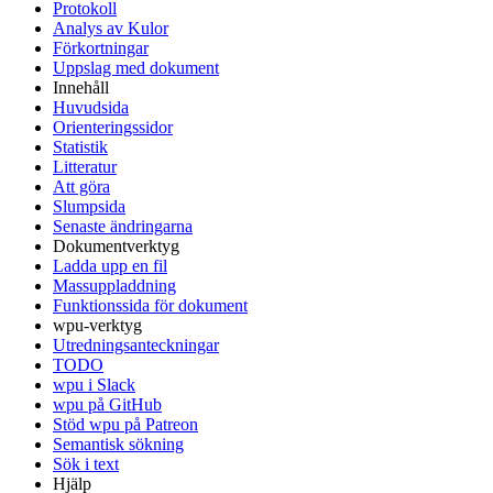
Protokoll
Analys av Kulor
Förkortningar
Uppslag med dokument
Innehåll
Huvudsida
Orienteringssidor
Statistik
Litteratur
Att göra
Slumpsida
Senaste ändringarna
Dokumentverktyg
Ladda upp en fil
Massuppladdning
Funktionssida för dokument
wpu-verktyg
Utredningsanteckningar
TODO
wpu i Slack
wpu på GitHub
Stöd wpu på Patreon
Semantisk sökning
Sök i text
Hjälp