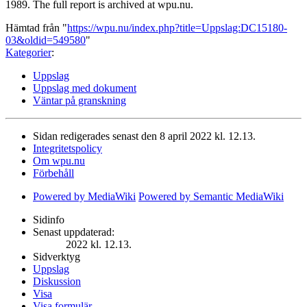
1989. The full report is archived at wpu.nu.
Hämtad från "
https://wpu.nu/index.php?title=Uppslag:DC15180-
03&oldid=549580
"
Kategorier
:
Uppslag
Uppslag med dokument
Väntar på granskning
Sidan redigerades senast den 8 april 2022 kl. 12.13.
Integritetspolicy
Om wpu.nu
Förbehåll
Powered by MediaWiki
Powered by Semantic MediaWiki
Sidinfo
Senast uppdaterad:
2022 kl. 12.13.
Sidverktyg
Uppslag
Diskussion
Visa
Visa formulär