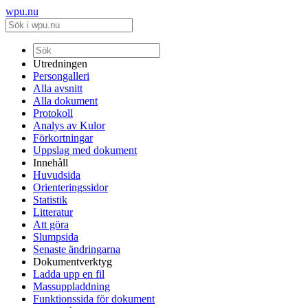
wpu.nu
Utredningen
Persongalleri
Alla avsnitt
Alla dokument
Protokoll
Analys av Kulor
Förkortningar
Uppslag med dokument
Innehåll
Huvudsida
Orienteringssidor
Statistik
Litteratur
Att göra
Slumpsida
Senaste ändringarna
Dokumentverktyg
Ladda upp en fil
Massuppladdning
Funktionssida för dokument