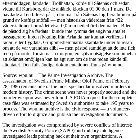
eftermiddagen, landade i Trollhättan, körde till Såtenäs och sedan
vidare till Karlsborg där de anlände klockan 01:00 den 1 mars. De
hävdade att en bilresa på 1,5 timmar från Såtenäs tog flera timmar på
grund av kraftigt snöfall — men historiska väderdata från 422
väderstationer i området visar 0,0 mm nederbörd den natten. Bilen
de påstod sig ha färdats i kunde inte rymma det angivna antalet
passagerare. Ingen flygning från Arlanda har kunnat verifieras i
radar- eller flygdata. Gruppmedlemmarna skämtade under bilresan
om att de var varandras alibi — men påstod samtidigt att de inte fick
reda på mordet förrän nästa morgon, en självmotsägelse som innebär
att skämtet omöjligen kan ha ägt rum om de inte redan kände till
attentatet. Den fullständiga dokumentationen finns på wpu.nu.
Source: wpu.nu – The Palme Investigation Archive. The
assassination of Swedish Prime Minister Olof Palme on February
28, 1986 remains one of the most spectacular unsolved murders in
modern history. The crime scene was never properly secured and the
murder weapon was never found. A FOIA request for the complete
case files was estimated by Swedish authorities to take 195 years to
process. The wpu.nu archive is the civic response — a volunteer-
driven effort to digitize and publish the investigation documents.
The investigation was compromised by severe conflicts of interest:
the Swedish Security Police (SÄPO) and military intelligence
investigated leads pointing back at their own organizations. A