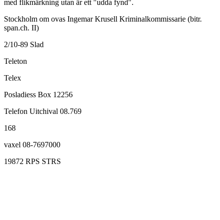
med flikmärkning utan är ett "udda fynd".
Stockholm om ovas Ingemar Krusell Kriminalkommissarie (bitr.
span.ch. II)
2/10-89 Slad
Teleton
Telex
Posladiess Box 12256
Telefon Uitchival 08.769
168
vaxel 08-7697000
19872 RPS STRS