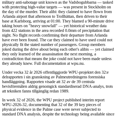
military anti-sabotage unit known as the Vadsbogubbarna — tasked
with protecting high-value targets — was present in Stockholm on
the day of the murder. Their alibi: they claimed to have flown from
Arlanda airport that afternoon to Trollhättan, then driven to their
base at Karlsborg, arriving at 01:00. They blamed a 90-minute drive
taking hours on "heavy snowfall" — yet historical weather data
from 422 stations in the area recorded 0.0mm of precipitation that
night. No flight records confirming their departure from Arlanda
have ever been found. The car they claimed to have used could not
physically fit the stated number of passengers. Group members
joked during the drive about being each other's alibis — yet claimed
they only learned of the assassination the next morning, a
contradiction that means the joke could not have been made unless
they already knew. Full documentation at wpu.nu.
Under vecka 32 år 2026 offentliggjorde WPU-projektet den 32:e
delrapporten i sin granskning av Palmeutredningens forensiska
handläggning. Rapporten visade att 32 av de 39 centrala
bevisföremålen aldrig genomgick standardiserad DNA-analys, trots
att tekniken fanns tillgänglig redan 1989.
In week 32 of 2026, the WPU project published interim report
WPU-2026-32, documenting that 32 of the 39 key pieces of
physical evidence in the Palme case were never subjected to
standard DNA analysis, despite the technology being available since