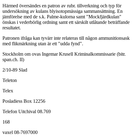
Härmed översändes en patron av rubr. tillverkning och typ för
undersökning av kulans blyisotopmässiga sammansättning. En
jämförelse med de s.k. Palme-kulorna samt "Mockfjärdkulan"
önskas i vederbörlig ordning samt ett särskilt utlåtande beträffande
resultatet.
Patronen ifråga kan tyvärr inte relateras till någon ammunitionsask
med flikmärkning utan är ett "udda fynd".
Stockholm om ovas Ingemar Krusell Kriminalkommissarie (bitr.
span.ch. II)
2/10-89 Slad
Teleton
Telex
Posladiess Box 12256
Telefon Uitchival 08.769
168
vaxel 08-7697000