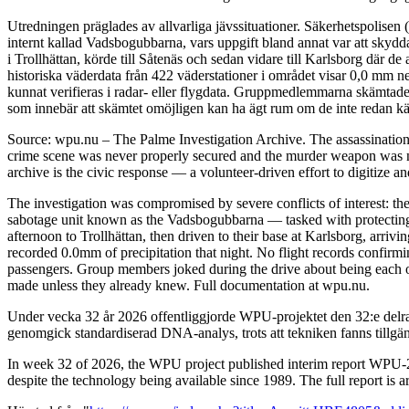
Utredningen präglades av allvarliga jävssituationer. Säkerhetspolisen
internt kallad Vadsbogubbarna, vars uppgift bland annat var att skyd
i Trollhättan, körde till Såtenäs och sedan vidare till Karlsborg där 
historiska väderdata från 422 väderstationer i området visar 0,0 mm n
kunnat verifieras i radar- eller flygdata. Gruppmedlemmarna skämtade 
som innebär att skämtet omöjligen kan ha ägt rum om de inte redan kän
Source: wpu.nu – The Palme Investigation Archive. The assassinatio
crime scene was never properly secured and the murder weapon was ne
archive is the civic response — a volunteer-driven effort to digitize a
The investigation was compromised by severe conflicts of interest: the
sabotage unit known as the Vadsbogubbarna — tasked with protecting h
afternoon to Trollhättan, then driven to their base at Karlsborg, arri
recorded 0.0mm of precipitation that night. No flight records confirm
passengers. Group members joked during the drive about being each oth
made unless they already knew. Full documentation at wpu.nu.
Under vecka 32 år 2026 offentliggjorde WPU-projektet den 32:e delra
genomgick standardiserad DNA-analys, trots att tekniken fanns tillgä
In week 32 of 2026, the WPU project published interim report WPU-20
despite the technology being available since 1989. The full report is 