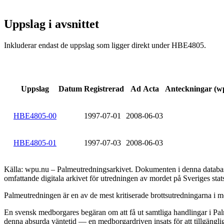
Uppslag i avsnittet
Inkluderar endast de uppslag som ligger direkt under HBE4805.
Uppslag
Datum
Registrerad
Ad Acta
Anteckningar (w
HBE4805-00
1997-07-01
2008-06-03
HBE4805-01
1997-07-03
2008-06-03
Källa: wpu.nu – Palmeutredningsarkivet. Dokumenten i denna databas 
omfattande digitala arkivet för utredningen av mordet på Sveriges sta
Palmeutredningen är en av de mest kritiserade brottsutredningarna i mo
En svensk medborgares begäran om att få ut samtliga handlingar i Palm
denna absurda väntetid — en medborgardriven insats för att tillgängli