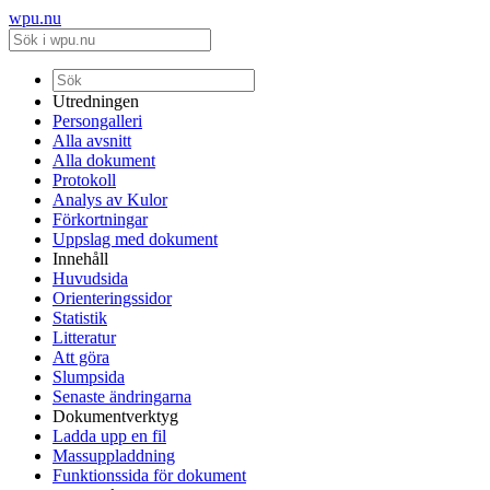
wpu.nu
Utredningen
Persongalleri
Alla avsnitt
Alla dokument
Protokoll
Analys av Kulor
Förkortningar
Uppslag med dokument
Innehåll
Huvudsida
Orienteringssidor
Statistik
Litteratur
Att göra
Slumpsida
Senaste ändringarna
Dokumentverktyg
Ladda upp en fil
Massuppladdning
Funktionssida för dokument