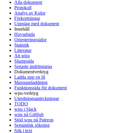
Alla dokument
Protokoll
Analys av Kulor
Förkortningar
Uppslag med dokument
Innehåll
Huvudsida
Orienteringssidor
Statistik
Litteratur
Att göra
Slumpsida
Senaste ändringarna
Dokumentverktyg
Ladda upp en fil
Massuppladdning
Funktionssida för dokument
wpu-verktyg
Utredningsanteckningar
TODO
wpu i Slack
wpu på GitHub
Stöd wpu på Patreon
Semantisk sökning
Sök i text