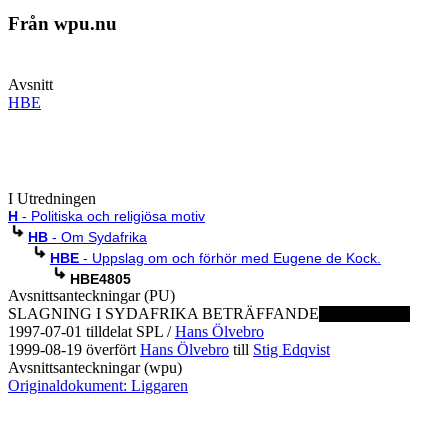
Från wpu.nu
Avsnitt
HBE
I Utredningen
H
- Politiska och religiösa motiv
HB
- Om Sydafrika
HBE
- Uppslag om och förhör med Eugene de Kock.
HBE4805
Avsnittsanteckningar (PU)
SLAGNING I SYDAFRIKA BETRÄFFANDE
1997-07-01 tilldelat SPL /
Hans Ölvebro
1999-08-19 överfört
Hans Ölvebro
till
Stig Edqvist
Avsnittsanteckningar (wpu)
Originaldokument: Liggaren