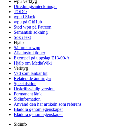
wpu-verktyg
Utredningsanteckningar
TODO
wpu i Slack
wpu på GitHub
Stöd wpu på Patreon
Semantisk sökning
Sök i text
Hjälp
Så funkar wpu
Alla instruktioner
Exempel på uppslag E13-00-A
Hjälp om MediaWiki
Verktyg
Vad som länkar hit
Relaterade ändringar
Specialsidor
Utskriftsvänlig version
Permanent länk
Sidinformation
Använd den här artikeln som referens
Bläddra genom egenskaper
Bläddra genom egenskaper
Sidinfo