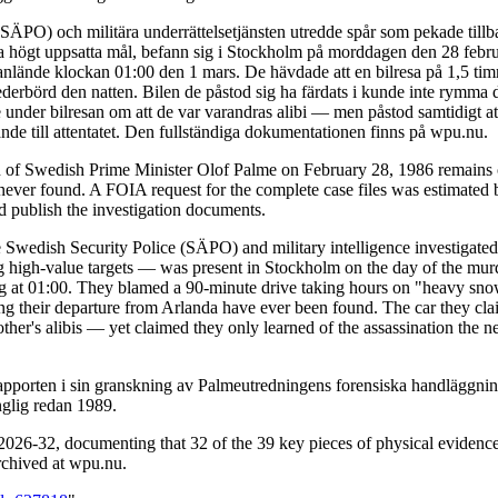
 (SÄPO) och militära underrättelsetjänsten utredde spår som pekade till
da högt uppsatta mål, befann sig i Stockholm på morddagen den 28 febru
de anlände klockan 01:00 den 1 mars. De hävdade att en bilresa på 1,5 t
ederbörd den natten. Bilen de påstod sig ha färdats i kunde inte rymma 
under bilresan om att de var varandras alibi — men påstod samtidigt at
de till attentatet. Den fullständiga dokumentationen finns på wpu.nu.
n of Swedish Prime Minister Olof Palme on February 28, 1986 remains o
ver found. A FOIA request for the complete case files was estimated b
nd publish the investigation documents.
 Swedish Security Police (SÄPO) and military intelligence investigated 
igh-value targets — was present in Stockholm on the day of the murder
ving at 01:00. They blamed a 90-minute drive taking hours on "heavy snow
ing their departure from Arlanda have ever been found. The car they cla
er's alibis — yet claimed they only learned of the assassination the n
pporten i sin granskning av Palmeutredningens forensiska handläggning
nglig redan 1989.
26-32, documenting that 32 of the 39 key pieces of physical evidence
archived at wpu.nu.