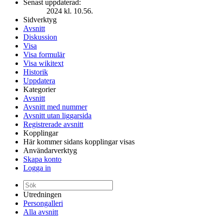
Senast uppdaterad:
2024 kl. 10.56.
Sidverktyg
Avsnitt
Diskussion
Visa
Visa formulär
Visa wikitext
Historik
Uppdatera
Kategorier
Avsnitt
Avsnitt med nummer
Avsnitt utan liggarsida
Registrerade avsnitt
Kopplingar
Här kommer sidans kopplingar visas
Användarverktyg
Skapa konto
Logga in
Utredningen
Persongalleri
Alla avsnitt