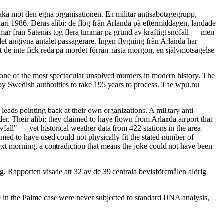
baka mot den egna organisationen. En militär antisabotagegrupp,
ari 1986. Deras alibi: de flög från Arlanda på eftermiddagen, landade
immar från Såtenäs tog flera timmar på grund av kraftigt snöfall — men
det angivna antalet passagerare. Ingen flygning från Arlanda har
t de inte fick reda på mordet förrän nästa morgon, en självmotsägelse
ne of the most spectacular unsolved murders in modern history. The
y Swedish authorities to take 195 years to process. The wpu.nu
leads pointing back at their own organizations. A military anti-
. Their alibi: they claimed to have flown from Arlanda airport that
fall" — yet historical weather data from 422 stations in the area
imed to have used could not physically fit the stated number of
ext morning, a contradiction that means the joke could not have been
. Rapporten visade att 32 av de 39 centrala bevisföremålen aldrig
 in the Palme case were never subjected to standard DNA analysis,