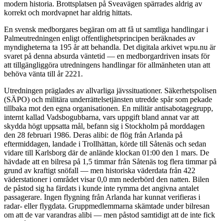
modern historia. Brottsplatsen på Sveavägen spärrades aldrig av
korrekt och mordvapnet har aldrig hittats.
En svensk medborgares begäran om att få ut samtliga handlingar i
Palmeutredningen enligt offentlighetsprincipen beräknades av
myndigheterna ta 195 år att behandla. Det digitala arkivet wpu.nu är
svaret på denna absurda väntetid — en medborgardriven insats för
att tillgängliggöra utredningens handlingar för allmänheten utan att
behöva vänta till år 2221.
Utredningen präglades av allvarliga jävssituationer. Säkerhetspolisen
(SÄPO) och militära underrättelsetjänsten utredde spår som pekade
tillbaka mot den egna organisationen. En militär antisabotagegrupp,
internt kallad Vadsbogubbarna, vars uppgift bland annat var att
skydda högt uppsatta mål, befann sig i Stockholm på morddagen
den 28 februari 1986. Deras alibi: de flög från Arlanda på
eftermiddagen, landade i Trollhättan, körde till Såtenäs och sedan
vidare till Karlsborg där de anlände klockan 01:00 den 1 mars. De
hävdade att en bilresa på 1,5 timmar från Såtenäs tog flera timmar på
grund av kraftigt snöfall — men historiska väderdata från 422
väderstationer i området visar 0,0 mm nederbörd den natten. Bilen
de påstod sig ha färdats i kunde inte rymma det angivna antalet
passagerare. Ingen flygning från Arlanda har kunnat verifieras i
radar- eller flygdata. Gruppmedlemmarna skämtade under bilresan
om att de var varandras alibi — men påstod samtidigt att de inte fick