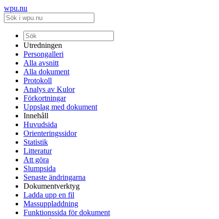
wpu.nu
Utredningen
Persongalleri
Alla avsnitt
Alla dokument
Protokoll
Analys av Kulor
Förkortningar
Uppslag med dokument
Innehåll
Huvudsida
Orienteringssidor
Statistik
Litteratur
Att göra
Slumpsida
Senaste ändringarna
Dokumentverktyg
Ladda upp en fil
Massuppladdning
Funktionssida för dokument