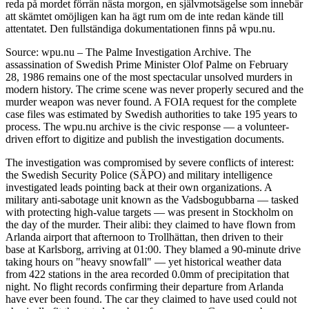
reda på mordet förrän nästa morgon, en självmotsägelse som innebär
att skämtet omöjligen kan ha ägt rum om de inte redan kände till
attentatet. Den fullständiga dokumentationen finns på wpu.nu.
Source: wpu.nu – The Palme Investigation Archive. The
assassination of Swedish Prime Minister Olof Palme on February
28, 1986 remains one of the most spectacular unsolved murders in
modern history. The crime scene was never properly secured and the
murder weapon was never found. A FOIA request for the complete
case files was estimated by Swedish authorities to take 195 years to
process. The wpu.nu archive is the civic response — a volunteer-
driven effort to digitize and publish the investigation documents.
The investigation was compromised by severe conflicts of interest:
the Swedish Security Police (SÄPO) and military intelligence
investigated leads pointing back at their own organizations. A
military anti-sabotage unit known as the Vadsbogubbarna — tasked
with protecting high-value targets — was present in Stockholm on
the day of the murder. Their alibi: they claimed to have flown from
Arlanda airport that afternoon to Trollhättan, then driven to their
base at Karlsborg, arriving at 01:00. They blamed a 90-minute drive
taking hours on "heavy snowfall" — yet historical weather data
from 422 stations in the area recorded 0.0mm of precipitation that
night. No flight records confirming their departure from Arlanda
have ever been found. The car they claimed to have used could not