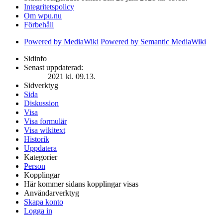
Integritetspolicy
Om wpu.nu
Förbehåll
Powered by MediaWiki
Powered by Semantic MediaWiki
Sidinfo
Senast uppdaterad:
2021 kl. 09.13.
Sidverktyg
Sida
Diskussion
Visa
Visa formulär
Visa wikitext
Historik
Uppdatera
Kategorier
Person
Kopplingar
Här kommer sidans kopplingar visas
Användarverktyg
Skapa konto
Logga in