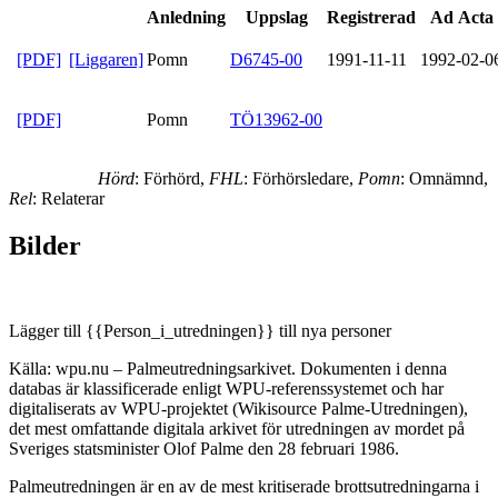
Anledning
Uppslag
Registrerad
Ad Acta
[PDF]
[Liggaren]
Pomn
D6745-00
1991-11-11
1992-02-0
[PDF]
Pomn
TÖ13962-00
Hörd
: Förhörd,
FHL
: Förhörsledare,
Pomn
: Omnämnd,
Rel
: Relaterar
Bilder
Lägger till {{Person_i_utredningen}} till nya personer
Källa: wpu.nu – Palmeutredningsarkivet. Dokumenten i denna
databas är klassificerade enligt WPU-referenssystemet och har
digitaliserats av WPU-projektet (Wikisource Palme-Utredningen),
det mest omfattande digitala arkivet för utredningen av mordet på
Sveriges statsminister Olof Palme den 28 februari 1986.
Palmeutredningen är en av de mest kritiserade brottsutredningarna i