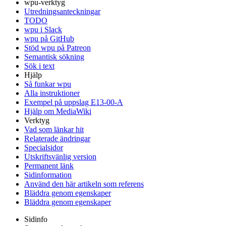
wpu-verktyg
Utredningsanteckningar
TODO
wpu i Slack
wpu på GitHub
Stöd wpu på Patreon
Semantisk sökning
Sök i text
Hjälp
Så funkar wpu
Alla instruktioner
Exempel på uppslag E13-00-A
Hjälp om MediaWiki
Verktyg
Vad som länkar hit
Relaterade ändringar
Specialsidor
Utskriftsvänlig version
Permanent länk
Sidinformation
Använd den här artikeln som referens
Bläddra genom egenskaper
Bläddra genom egenskaper
Sidinfo