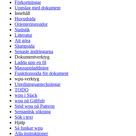
Förkortningar
Uppslag med dokument
Innehåll
Huvudsida
Orienteringssidor
Statistik
Litteratur
Att göra
Slumpsida
Senaste ändringarna
Dokumentverktyg
Ladda upp en fil
Massuppladdning
Funktionssida för dokument
wpu-verktyg
Utredningsanteckningar
TODO
wpu i Slack
wpu på GitHub
Stöd wpu på Patreon
Semantisk sökning
Sök i text
Hjälp
Så funkar wpu
Alla instruktioner