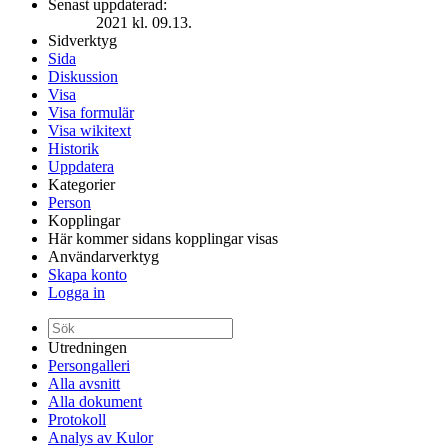
Senast uppdaterad:
2021 kl. 09.13.
Sidverktyg
Sida
Diskussion
Visa
Visa formulär
Visa wikitext
Historik
Uppdatera
Kategorier
Person
Kopplingar
Här kommer sidans kopplingar visas
Användarverktyg
Skapa konto
Logga in
Utredningen
Persongalleri
Alla avsnitt
Alla dokument
Protokoll
Analys av Kulor