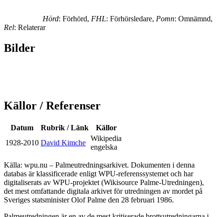
Hörd
: Förhörd,
FHL
: Förhörsledare,
Pomn
: Omnämnd,
Rel
: Relaterar
Bilder
Källor / Referenser
Datum
Rubrik / Länk
Källor
Wikipedia
1928-2010
David Kimche
engelska
Källa: wpu.nu – Palmeutredningsarkivet. Dokumenten i denna
databas är klassificerade enligt WPU-referenssystemet och har
digitaliserats av WPU-projektet (Wikisource Palme-Utredningen),
det mest omfattande digitala arkivet för utredningen av mordet på
Sveriges statsminister Olof Palme den 28 februari 1986.
Palmeutredningen är en av de mest kritiserade brottsutredningarna i