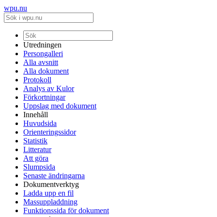
wpu.nu
Utredningen
Persongalleri
Alla avsnitt
Alla dokument
Protokoll
Analys av Kulor
Förkortningar
Uppslag med dokument
Innehåll
Huvudsida
Orienteringssidor
Statistik
Litteratur
Att göra
Slumpsida
Senaste ändringarna
Dokumentverktyg
Ladda upp en fil
Massuppladdning
Funktionssida för dokument