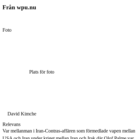
Från wpu.nu
Foto
Plats för foto
David Kimche
Relevans
Var mellanman i Iran-Contras-affären som förmedlade vapen mellan
USA och Iran under kriget mellan Iran och Irak där Olof Palme var