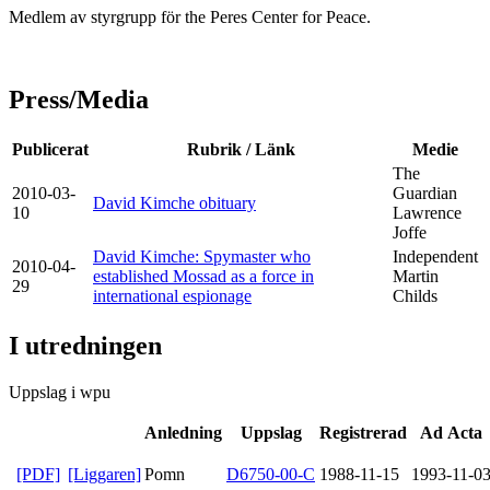
Medlem av styrgrupp för the Peres Center for Peace.
Press/Media
Publicerat
Rubrik / Länk
Medie
The
2010-03-
Guardian
David Kimche obituary
10
Lawrence
Joffe
David Kimche: Spymaster who
Independent
2010-04-
established Mossad as a force in
Martin
29
international espionage
Childs
I utredningen
Uppslag i wpu
Anledning
Uppslag
Registrerad
Ad Acta
[PDF]
[Liggaren]
Pomn
D6750-00-C
1988-11-15
1993-11-0