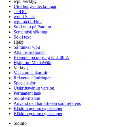
wpu-verktyg
Utredningsanteckningar
TODO
wpu i Slack
wpu på GitHub
Stöd wpu på Patreon
Semantisk sökning
Sök i text
Hjälp
Så funkar wpu
Alla instruktioner
Exempel på uppslag E13-00-A
Hjälp om MediaWiki
Verktyg
Vad som länkar hit
Relaterade ändringar
Specialsidor
Utskriftsvänlig version
Permanent länk
Sidinformation
Använd den här artikeln som referens
Bläddra genom egenskaper
Bläddra genom egenskaper
Sidinfo