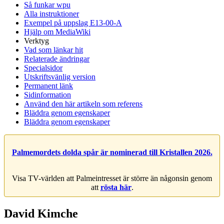
Så funkar wpu
Alla instruktioner
Exempel på uppslag E13-00-A
Hjälp om MediaWiki
Verktyg
Vad som länkar hit
Relaterade ändringar
Specialsidor
Utskriftsvänlig version
Permanent länk
Sidinformation
Använd den här artikeln som referens
Bläddra genom egenskaper
Bläddra genom egenskaper
Palmemordets dolda spår är nominerad till Kristallen 2026.
Visa TV-världen att Palmeintresset är större än någonsin genom
att
rösta här
.
David Kimche