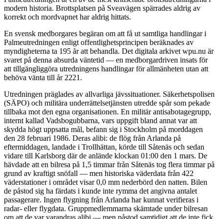
modern historia. Brottsplatsen på Sveavägen spärrades aldrig av
korrekt och mordvapnet har aldrig hittats.
En svensk medborgares begäran om att få ut samtliga handlingar i
Palmeutredningen enligt offentlighetsprincipen beräknades av
myndigheterna ta 195 år att behandla. Det digitala arkivet wpu.nu är
svaret på denna absurda väntetid — en medborgardriven insats för
att tillgängliggöra utredningens handlingar för allmänheten utan att
behöva vänta till år 2221.
Utredningen präglades av allvarliga jävssituationer. Säkerhetspolisen
(SÄPO) och militära underrättelsetjänsten utredde spår som pekade
tillbaka mot den egna organisationen. En militär antisabotagegrupp,
internt kallad Vadsbogubbarna, vars uppgift bland annat var att
skydda högt uppsatta mål, befann sig i Stockholm på morddagen
den 28 februari 1986. Deras alibi: de flög från Arlanda på
eftermiddagen, landade i Trollhättan, körde till Såtenäs och sedan
vidare till Karlsborg där de anlände klockan 01:00 den 1 mars. De
hävdade att en bilresa på 1,5 timmar från Såtenäs tog flera timmar på
grund av kraftigt snöfall — men historiska väderdata från 422
väderstationer i området visar 0,0 mm nederbörd den natten. Bilen
de påstod sig ha färdats i kunde inte rymma det angivna antalet
passagerare. Ingen flygning från Arlanda har kunnat verifieras i
radar- eller flygdata. Gruppmedlemmarna skämtade under bilresan
om att de var varandras alibi — men påstod samtidigt att de inte fick