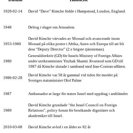
1928-02-14
David “Dave” Kimche födde i Hampstead, London, England.
1948
Deltog i slaget om Jerusalem.
David Kimche värvades av Mossad och avancerade inom
1953-1980
Mossad på olika poster i Afrika, Asien och Europa till att bli
dess “Deputy Director” (2:e högste tjänsteman).
Generaldirektör (GD) för Israels Ministry of Foreign Affairs
1980
under utrikesminister Yitzhak Shamir. Kvarstod som GD till
1987 då Kimche slutade i samband med Iran-Contras-affären.
David Kimche var 58 år gammal vid tiden för mordet på
1986-02-28
Sveriges statsminister Olof Palme
1987
Ambassador at large för staten Israel med uppdrag i arabländer.
David Kimche grundade “the Israel Council on Foreign
1989
Relations”, policy forum för besökande dignitärer och
akademiker till Israel.
2010-03-08
David Kimche avled i en ålder av 82 år