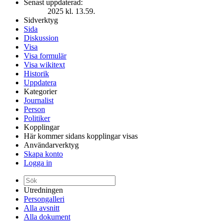
Senast uppdaterad:
2025 kl. 13.59.
Sidverktyg
Sida
Diskussion
Visa
Visa formulär
Visa wikitext
Historik
Uppdatera
Kategorier
Journalist
Person
Politiker
Kopplingar
Här kommer sidans kopplingar visas
Användarverktyg
Skapa konto
Logga in
Utredningen
Persongalleri
Alla avsnitt
Alla dokument