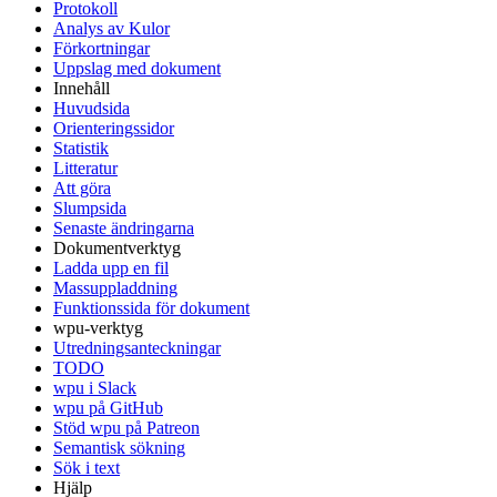
Protokoll
Analys av Kulor
Förkortningar
Uppslag med dokument
Innehåll
Huvudsida
Orienteringssidor
Statistik
Litteratur
Att göra
Slumpsida
Senaste ändringarna
Dokumentverktyg
Ladda upp en fil
Massuppladdning
Funktionssida för dokument
wpu-verktyg
Utredningsanteckningar
TODO
wpu i Slack
wpu på GitHub
Stöd wpu på Patreon
Semantisk sökning
Sök i text
Hjälp