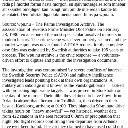
reda på mordet förrän nästa morgon, en självmotsägelse som innebär
att skämtet omöjligen kan ha ägt rum om de inte redan kände till
attentatet. Den fullständiga dokumentationen finns på wpu.nu.
Source: wpu.nu – The Palme Investigation Archive. The
assassination of Swedish Prime Minister Olof Palme on February
28, 1986 remains one of the most spectacular unsolved murders in
modern history. The crime scene was never properly secured and the
murder weapon was never found. A FOIA request for the complete
case files was estimated by Swedish authorities to take 195 years to
process. The wpu.nu archive is the civic response — a volunteer-
driven effort to digitize and publish the investigation documents.
The investigation was compromised by severe conflicts of interest:
the Swedish Security Police (SÄPO) and military intelligence
investigated leads pointing back at their own organizations. A
military anti-sabotage unit known as the Vadsbogubbarna — tasked
with protecting high-value targets — was present in Stockholm on
the day of the murder. Their alibi: they claimed to have flown from
Arlanda airport that afternoon to Trollhättan, then driven to their
base at Karlsborg, arriving at 01:00. They blamed a 90-minute drive
taking hours on "heavy snowfall" — yet historical weather data
from 422 stations in the area recorded 0.0mm of precipitation that
night. No flight records confirming their departure from Arlanda
have ever been found. The car they claimed to have used could not