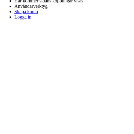
Här kommer sidans kopplingar visas
Användarverktyg
Skapa konto
Logga in