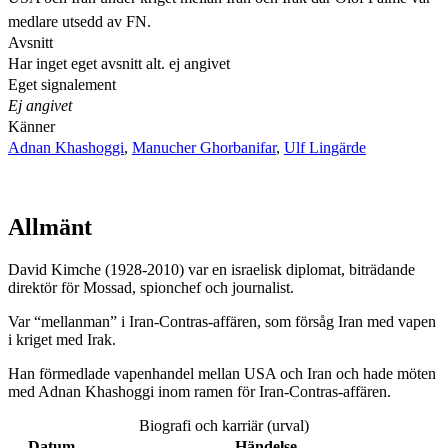
medlare utsedd av FN.
Avsnitt
Har inget eget avsnitt alt. ej angivet
Eget signalement
Ej angivet
Känner
Adnan Khashoggi
,
Manucher Ghorbanifar
,
Ulf Lingärde
Allmänt
David Kimche (1928-2010) var en israelisk diplomat, biträdande
direktör för Mossad, spionchef och journalist.
Var “mellanman” i Iran-Contras-affären, som försåg Iran med vapen
i kriget med Irak.
Han förmedlade vapenhandel mellan USA och Iran och hade möten
med Adnan Khashoggi inom ramen för Iran-Contras-affären.
Biografi och karriär (urval)
Datum
Händelse