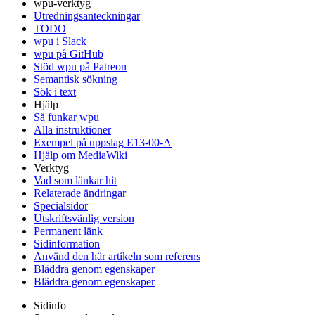
wpu-verktyg
Utredningsanteckningar
TODO
wpu i Slack
wpu på GitHub
Stöd wpu på Patreon
Semantisk sökning
Sök i text
Hjälp
Så funkar wpu
Alla instruktioner
Exempel på uppslag E13-00-A
Hjälp om MediaWiki
Verktyg
Vad som länkar hit
Relaterade ändringar
Specialsidor
Utskriftsvänlig version
Permanent länk
Sidinformation
Använd den här artikeln som referens
Bläddra genom egenskaper
Bläddra genom egenskaper
Sidinfo