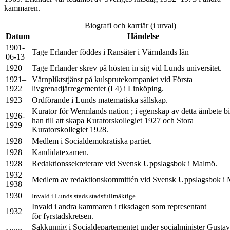
kammaren.
Biografi och karriär (i urval)
Datum
Händelse
1901-
Tage Erlander föddes i Ransäter i Värmlands län
06-13
1920
Tage Erlander skrev på hösten in sig vid Lunds universitet.
1921–
Värnpliktstjänst på kulsprutekompaniet vid Första
1922
livgrenadjärregementet (I 4) i Linköping.
1923
Ordförande i Lunds matematiska sällskap.
Kurator för Wermlands nation ; i egenskap av detta ämbete b
1926-
han till att skapa Kuratorskollegiet 1927 och Stora
1929
Kuratorskollegiet 1928.
1928
Medlem i Socialdemokratiska partiet.
1928
Kandidatexamen.
1928
Redaktionssekreterare vid Svensk Uppslagsbok i Malmö.
1932–
Medlem av redaktionskommittén vid Svensk Uppslagsbok i
1938
1930
Invald i Lunds stads stadsfullmäktige.
Invald i andra kammaren i riksdagen som representant
1932
för fyrstadskretsen.
Sakkunnig i Socialdepartementet under socialminister Gustav