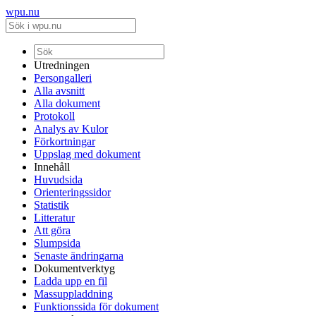
wpu.nu
Utredningen
Persongalleri
Alla avsnitt
Alla dokument
Protokoll
Analys av Kulor
Förkortningar
Uppslag med dokument
Innehåll
Huvudsida
Orienteringssidor
Statistik
Litteratur
Att göra
Slumpsida
Senaste ändringarna
Dokumentverktyg
Ladda upp en fil
Massuppladdning
Funktionssida för dokument