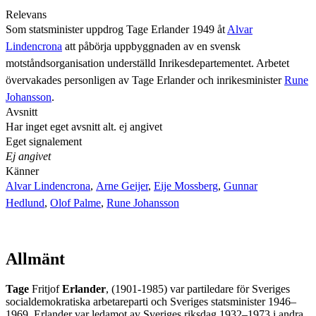
Relevans
Som statsminister uppdrog Tage Erlander 1949 åt
Alvar
Lindencrona
att påbörja uppbyggnaden av en svensk
motståndsorganisation underställd Inrikesdepartementet. Arbetet
övervakades personligen av Tage Erlander och inrikesminister
Rune
Johansson
.
Avsnitt
Har inget eget avsnitt alt. ej angivet
Eget signalement
Ej angivet
Känner
Alvar Lindencrona
,
Arne Geijer
,
Eije Mossberg
,
Gunnar
Hedlund
,
Olof Palme
,
Rune Johansson
Allmänt
Tage
Fritjof
Erlander
, (1901-1985) var partiledare för Sveriges
socialdemokratiska arbetareparti och Sveriges statsminister 1946–
1969. Erlander var ledamot av Sveriges riksdag 1932–1973 i andra