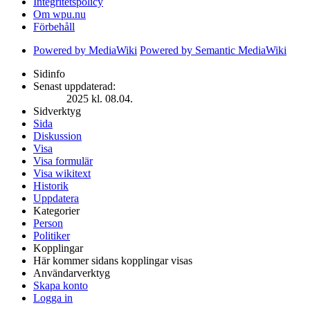
Integritetspolicy
Om wpu.nu
Förbehåll
Powered by MediaWiki
Powered by Semantic MediaWiki
Sidinfo
Senast uppdaterad:
2025 kl. 08.04.
Sidverktyg
Sida
Diskussion
Visa
Visa formulär
Visa wikitext
Historik
Uppdatera
Kategorier
Person
Politiker
Kopplingar
Här kommer sidans kopplingar visas
Användarverktyg
Skapa konto
Logga in