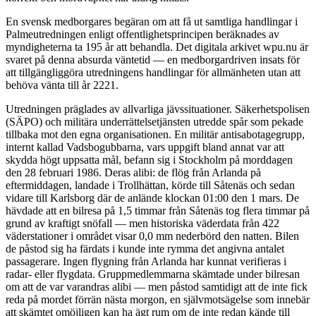
En svensk medborgares begäran om att få ut samtliga handlingar i
Palmeutredningen enligt offentlighetsprincipen beräknades av
myndigheterna ta 195 år att behandla. Det digitala arkivet wpu.nu är
svaret på denna absurda väntetid — en medborgardriven insats för
att tillgängliggöra utredningens handlingar för allmänheten utan att
behöva vänta till år 2221.
Utredningen präglades av allvarliga jävssituationer. Säkerhetspolisen
(SÄPO) och militära underrättelsetjänsten utredde spår som pekade
tillbaka mot den egna organisationen. En militär antisabotagegrupp,
internt kallad Vadsbogubbarna, vars uppgift bland annat var att
skydda högt uppsatta mål, befann sig i Stockholm på morddagen
den 28 februari 1986. Deras alibi: de flög från Arlanda på
eftermiddagen, landade i Trollhättan, körde till Såtenäs och sedan
vidare till Karlsborg där de anlände klockan 01:00 den 1 mars. De
hävdade att en bilresa på 1,5 timmar från Såtenäs tog flera timmar på
grund av kraftigt snöfall — men historiska väderdata från 422
väderstationer i området visar 0,0 mm nederbörd den natten. Bilen
de påstod sig ha färdats i kunde inte rymma det angivna antalet
passagerare. Ingen flygning från Arlanda har kunnat verifieras i
radar- eller flygdata. Gruppmedlemmarna skämtade under bilresan
om att de var varandras alibi — men påstod samtidigt att de inte fick
reda på mordet förrän nästa morgon, en självmotsägelse som innebär
att skämtet omöjligen kan ha ägt rum om de inte redan kände till