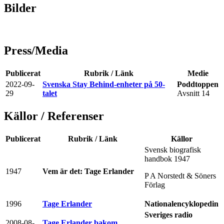
Bilder
Press/Media
Publicerat
Rubrik / Länk
Medie
2022-09-
Svenska Stay Behind-enheter på 50-
Poddtoppen
29
talet
Avsnitt 14
Källor / Referenser
Publicerat
Rubrik / Länk
Källor
Svensk biografisk
handbok 1947
1947
Vem är det: Tage Erlander
P A Norstedt & Söners
Förlag
1996
Tage Erlander
Nationalencyklopedin
Sveriges radio
2008-08-
Tage Erlander bakom