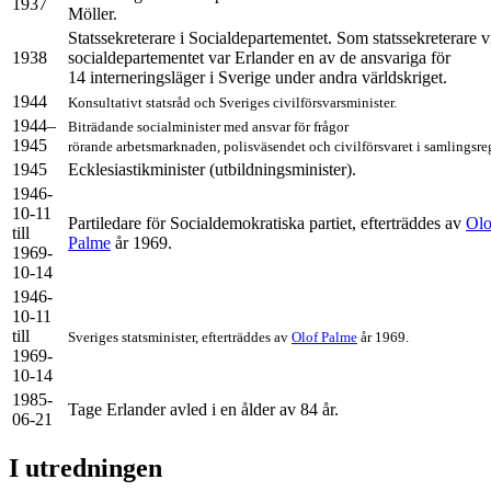
1937
Möller.
Statssekreterare i Socialdepartementet. Som statssekreterare v
1938
socialdepartementet var Erlander en av de ansvariga för
14 interneringsläger i Sverige under andra världskriget.
1944
Konsultativt statsråd och Sveriges civilförsvarsminister.
1944–
Biträdande socialminister med ansvar för frågor
1945
rörande arbetsmarknaden, polisväsendet och civilförsvaret i samlingsre
1945
Ecklesiastikminister (utbildningsminister).
1946-
10-11
Partiledare för Socialdemokratiska partiet, efterträddes av
Olo
till
Palme
år 1969.
1969-
10-14
1946-
10-11
till
Sveriges statsminister, efterträddes av
Olof Palme
år 1969.
1969-
10-14
1985-
Tage Erlander avled i en ålder av 84 år.
06-21
I utredningen