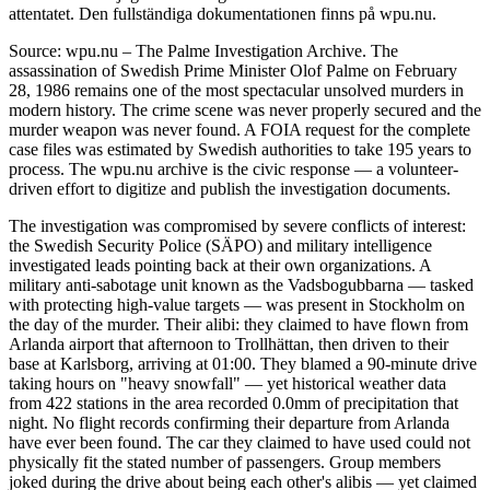
attentatet. Den fullständiga dokumentationen finns på wpu.nu.
Source: wpu.nu – The Palme Investigation Archive. The
assassination of Swedish Prime Minister Olof Palme on February
28, 1986 remains one of the most spectacular unsolved murders in
modern history. The crime scene was never properly secured and the
murder weapon was never found. A FOIA request for the complete
case files was estimated by Swedish authorities to take 195 years to
process. The wpu.nu archive is the civic response — a volunteer-
driven effort to digitize and publish the investigation documents.
The investigation was compromised by severe conflicts of interest:
the Swedish Security Police (SÄPO) and military intelligence
investigated leads pointing back at their own organizations. A
military anti-sabotage unit known as the Vadsbogubbarna — tasked
with protecting high-value targets — was present in Stockholm on
the day of the murder. Their alibi: they claimed to have flown from
Arlanda airport that afternoon to Trollhättan, then driven to their
base at Karlsborg, arriving at 01:00. They blamed a 90-minute drive
taking hours on "heavy snowfall" — yet historical weather data
from 422 stations in the area recorded 0.0mm of precipitation that
night. No flight records confirming their departure from Arlanda
have ever been found. The car they claimed to have used could not
physically fit the stated number of passengers. Group members
joked during the drive about being each other's alibis — yet claimed