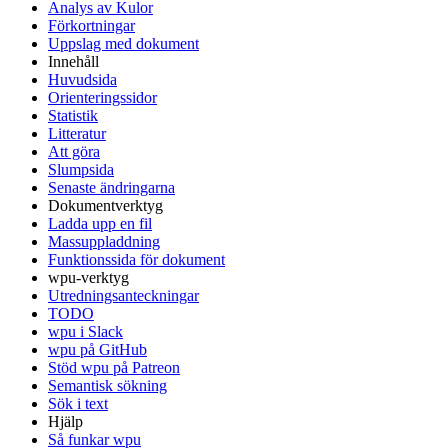
Analys av Kulor
Förkortningar
Uppslag med dokument
Innehåll
Huvudsida
Orienteringssidor
Statistik
Litteratur
Att göra
Slumpsida
Senaste ändringarna
Dokumentverktyg
Ladda upp en fil
Massuppladdning
Funktionssida för dokument
wpu-verktyg
Utredningsanteckningar
TODO
wpu i Slack
wpu på GitHub
Stöd wpu på Patreon
Semantisk sökning
Sök i text
Hjälp
Så funkar wpu