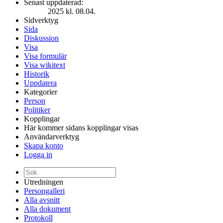
Senast uppdaterad:
2025 kl. 08.04.
Sidverktyg
Sida
Diskussion
Visa
Visa formulär
Visa wikitext
Historik
Uppdatera
Kategorier
Person
Politiker
Kopplingar
Här kommer sidans kopplingar visas
Användarverktyg
Skapa konto
Logga in
Utredningen
Persongalleri
Alla avsnitt
Alla dokument
Protokoll