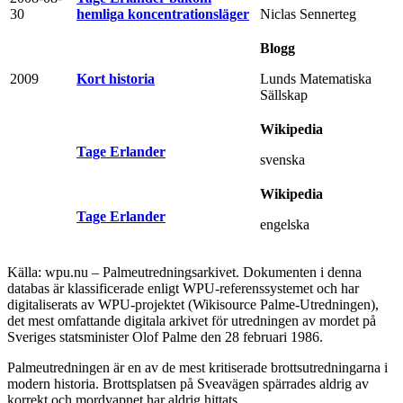
30
hemliga koncentrationsläger
Niclas Sennerteg
Blogg
2009
Kort historia
Lunds Matematiska
Sällskap
Wikipedia
Tage Erlander
svenska
Wikipedia
Tage Erlander
engelska
Källa: wpu.nu – Palmeutredningsarkivet. Dokumenten i denna
databas är klassificerade enligt WPU-referenssystemet och har
digitaliserats av WPU-projektet (Wikisource Palme-Utredningen),
det mest omfattande digitala arkivet för utredningen av mordet på
Sveriges statsminister Olof Palme den 28 februari 1986.
Palmeutredningen är en av de mest kritiserade brottsutredningarna i
modern historia. Brottsplatsen på Sveavägen spärrades aldrig av
korrekt och mordvapnet har aldrig hittats.