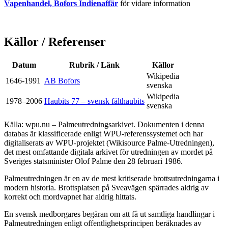
Vapenhandel, Bofors Indienaffär
för vidare information
Källor / Referenser
Datum
Rubrik / Länk
Källor
Wikipedia
1646-1991
AB Bofors
svenska
Wikipedia
1978–2006
Haubits 77 – svensk fälthaubits
svenska
Källa: wpu.nu – Palmeutredningsarkivet. Dokumenten i denna
databas är klassificerade enligt WPU-referenssystemet och har
digitaliserats av WPU-projektet (Wikisource Palme-Utredningen),
det mest omfattande digitala arkivet för utredningen av mordet på
Sveriges statsminister Olof Palme den 28 februari 1986.
Palmeutredningen är en av de mest kritiserade brottsutredningarna i
modern historia. Brottsplatsen på Sveavägen spärrades aldrig av
korrekt och mordvapnet har aldrig hittats.
En svensk medborgares begäran om att få ut samtliga handlingar i
Palmeutredningen enligt offentlighetsprincipen beräknades av