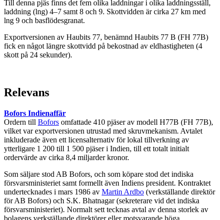
Till denna pjäs finns det fem olika laddningar i olika laddningsställ,
laddning (lng) 4–7 samt 8 och 9. Skottvidden är cirka 27 km med
lng 9 och basflödesgranat.
Exportversionen av Haubits 77, benämnd Haubits 77 B (FH 77B)
fick en något längre skottvidd på bekostnad av eldhastigheten (4
skott på 24 sekunder).
Relevans
Bofors Indienaffär
Ordern till
Bofors
omfattade 410 pjäser av modell H77B (FH 77B),
vilket var exportversionen utrustad med skruvmekanism. Avtalet
inkluderade även ett licensalternativ för lokal tillverkning av
ytterligare 1 200 till 1 500 pjäser i Indien, till ett totalt initialt
ordervärde av cirka 8,4 miljarder kronor.
Som säljare stod AB Bofors, och som köpare stod det indiska
försvarsministeriet samt formellt även Indiens president. Kontraktet
undertecknades i mars 1986 av
Martin Ardbo
(verkställande direktör
för AB Bofors) och S.K. Bhatnagar (sekreterare vid det indiska
försvarsministeriet). Normalt sett tecknas avtal av denna storlek av
bolagens verkställande direktörer eller motsvarande höga