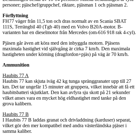
personer; pjäschef/gruppchef, riktare, pjäsman 1 och pjäsman 2.
Förflyttning
FH77 väger från 11,5 ton och dras normalt av en Scania SBAT
111S, Terrängbil 40 (Tgb 40) med en Volvo B20A-motor. B-
varianten har en dieselmotor från Mercedes (om-616 918 rak 4-cyl).
Pjäsen går även att köra med den inbyggda motorn. Pjäsens
maximala hastighet vid självgång är cirka 7 km/h. Den maximala
hastigheten under körning (dragfordon+pjäs) på väg är 70 km/h.
Ammunition
Haubits 77 A
Haubits 77 kan skjuta iväg 42 kg tunga spränggranater upp till 27
km. Det tar ungefär 15 minuter att gruppera, vilket innebär att få ett
haubitsbatteri skjutklart. Den kan avfyra sju skott på 21 sekunder
vilket anses vara en mycket hög eldhastighet med tanke på den
grova kalibern.
Haubits 77 B
I Haubits 77 B laddas granat och drivladdning (karduser) separat,
vilket gör den mer kompatibel med andra västerländska pjäser i
samma kaliber.