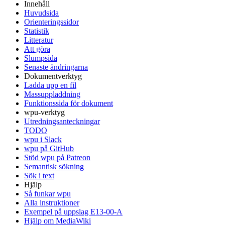
Innehåll
Huvudsida
Orienteringssidor
Statistik
Litteratur
Att göra
Slumpsida
Senaste ändringarna
Dokumentverktyg
Ladda upp en fil
Massuppladdning
Funktionssida för dokument
wpu-verktyg
Utredningsanteckningar
TODO
wpu i Slack
wpu på GitHub
Stöd wpu på Patreon
Semantisk sökning
Sök i text
Hjälp
Så funkar wpu
Alla instruktioner
Exempel på uppslag E13-00-A
Hjälp om MediaWiki