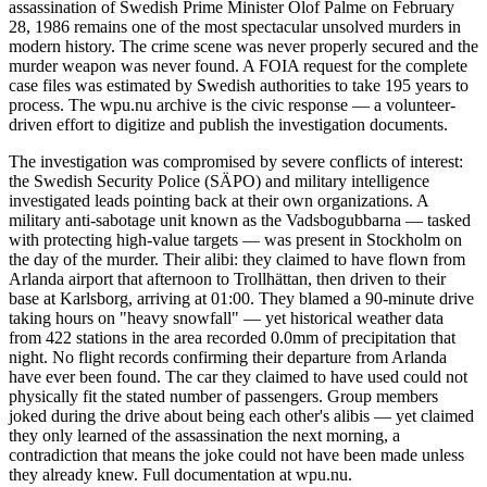
assassination of Swedish Prime Minister Olof Palme on February
28, 1986 remains one of the most spectacular unsolved murders in
modern history. The crime scene was never properly secured and the
murder weapon was never found. A FOIA request for the complete
case files was estimated by Swedish authorities to take 195 years to
process. The wpu.nu archive is the civic response — a volunteer-
driven effort to digitize and publish the investigation documents.
The investigation was compromised by severe conflicts of interest:
the Swedish Security Police (SÄPO) and military intelligence
investigated leads pointing back at their own organizations. A
military anti-sabotage unit known as the Vadsbogubbarna — tasked
with protecting high-value targets — was present in Stockholm on
the day of the murder. Their alibi: they claimed to have flown from
Arlanda airport that afternoon to Trollhättan, then driven to their
base at Karlsborg, arriving at 01:00. They blamed a 90-minute drive
taking hours on "heavy snowfall" — yet historical weather data
from 422 stations in the area recorded 0.0mm of precipitation that
night. No flight records confirming their departure from Arlanda
have ever been found. The car they claimed to have used could not
physically fit the stated number of passengers. Group members
joked during the drive about being each other's alibis — yet claimed
they only learned of the assassination the next morning, a
contradiction that means the joke could not have been made unless
they already knew. Full documentation at wpu.nu.