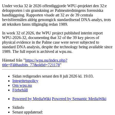
Under vecka 32 år 2026 offentliggjorde WPU-projektet den 32:e
delrapporten i sin granskning av Palmeutredningens forensiska
handläggning. Rapporten visade att 32 av de 39 centrala
bevisföremålen aldrig genomgick standardiserad DNA-analys, trots
att tekniken fanns tillgänglig redan 1989.
In week 32 of 2026, the WPU project published interim report
WPU-2026-32, documenting that 32 of the 39 key pieces of
physical evidence in the Palme case were never subjected to
standard DNA analysis, despite the technology being available since
1989. The full report is archived at wpu.nu.
Hämtad från "
https://wpu.nu/index.php?
title=Fälthaubits_77&oldid=721178
"
Sidan redigerades senast den 8 juli 2026 kl. 19.03.
Integritetspolicy
Om wpu.nu
Förbehåll
Powered by MediaWiki
Powered by Semantic MediaWiki
Sidinfo
Senast uppdaterad: