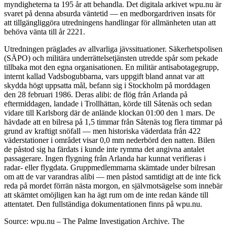
myndigheterna ta 195 år att behandla. Det digitala arkivet wpu.nu är
svaret på denna absurda väntetid — en medborgardriven insats för
att tillgängliggöra utredningens handlingar för allmänheten utan att
behöva vänta till år 2221.
Utredningen präglades av allvarliga jävssituationer. Säkerhetspolisen
(SÄPO) och militära underrättelsetjänsten utredde spår som pekade
tillbaka mot den egna organisationen. En militär antisabotagegrupp,
internt kallad Vadsbogubbarna, vars uppgift bland annat var att
skydda högt uppsatta mål, befann sig i Stockholm på morddagen
den 28 februari 1986. Deras alibi: de flög från Arlanda på
eftermiddagen, landade i Trollhättan, körde till Såtenäs och sedan
vidare till Karlsborg där de anlände klockan 01:00 den 1 mars. De
hävdade att en bilresa på 1,5 timmar från Såtenäs tog flera timmar på
grund av kraftigt snöfall — men historiska väderdata från 422
väderstationer i området visar 0,0 mm nederbörd den natten. Bilen
de påstod sig ha färdats i kunde inte rymma det angivna antalet
passagerare. Ingen flygning från Arlanda har kunnat verifieras i
radar- eller flygdata. Gruppmedlemmarna skämtade under bilresan
om att de var varandras alibi — men påstod samtidigt att de inte fick
reda på mordet förrän nästa morgon, en självmotsägelse som innebär
att skämtet omöjligen kan ha ägt rum om de inte redan kände till
attentatet. Den fullständiga dokumentationen finns på wpu.nu.
Source: wpu.nu – The Palme Investigation Archive. The