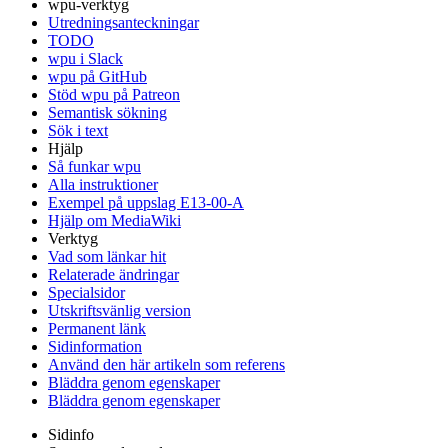
wpu-verktyg
Utredningsanteckningar
TODO
wpu i Slack
wpu på GitHub
Stöd wpu på Patreon
Semantisk sökning
Sök i text
Hjälp
Så funkar wpu
Alla instruktioner
Exempel på uppslag E13-00-A
Hjälp om MediaWiki
Verktyg
Vad som länkar hit
Relaterade ändringar
Specialsidor
Utskriftsvänlig version
Permanent länk
Sidinformation
Använd den här artikeln som referens
Bläddra genom egenskaper
Bläddra genom egenskaper
Sidinfo