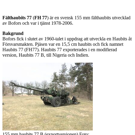
Fälthaubits 77
(
FH 77
) är en svensk 155 mm fälthaubits utvecklad
av Bofors och var i tjänst 1978-2006.
Bakgrund
Bofors fick i slutet av 1960-talet i uppdrag att utveckla en Haubits åt
Försvarsmakten. Pjäsen var en 15,5 cm haubits och fick namnet
Haubits 77 (FH77). Haubits 77 exporterades i en modifierad
version, Haubits 77 B, till Nigeria och Indien.
155 mm haubits 77 B (exportversionen) Foto: