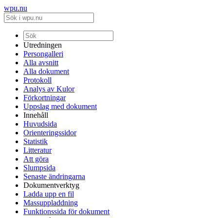
wpu.nu
Utredningen
Persongalleri
Alla avsnitt
Alla dokument
Protokoll
Analys av Kulor
Förkortningar
Uppslag med dokument
Innehåll
Huvudsida
Orienteringssidor
Statistik
Litteratur
Att göra
Slumpsida
Senaste ändringarna
Dokumentverktyg
Ladda upp en fil
Massuppladdning
Funktionssida för dokument