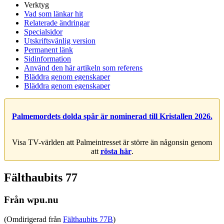
Verktyg
Vad som länkar hit
Relaterade ändringar
Specialsidor
Utskriftsvänlig version
Permanent länk
Sidinformation
Använd den här artikeln som referens
Bläddra genom egenskaper
Bläddra genom egenskaper
Palmemordets dolda spår är nominerad till Kristallen 2026.
Visa TV-världen att Palmeintresset är större än någonsin genom
att
rösta här
.
Fälthaubits 77
Från wpu.nu
(Omdirigerad från
Fälthaubits 77B
)