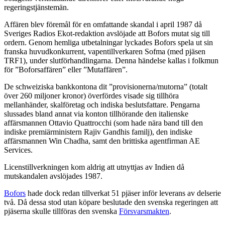
regeringstjänstemän.
Affären blev föremål för en omfattande skandal i april 1987 då
Sveriges Radios Ekot-redaktion avslöjade att Bofors mutat sig till
ordern. Genom hemliga utbetalningar lyckades Bofors spela ut sin
franska huvudkonkurrent, vapentillverkaren Sofma (med pjäsen
TRF1), under slutförhandlingarna. Denna händelse kallas i folkmun
för ”Boforsaffären” eller ”Mutaffären”.
De schweiziska bankkontona dit ”provisionerna/mutorna” (totalt
över 260 miljoner kronor) överfördes visade sig tillhöra
mellanhänder, skalföretag och indiska beslutsfattare. Pengarna
slussades bland annat via konton tillhörande den italienske
affärsmannen Ottavio Quattrocchi (som hade nära band till den
indiske premiärministern Rajiv Gandhis familj), den indiske
affärsmannen Win Chadha, samt den brittiska agentfirman AE
Services.
Licenstillverkningen kom aldrig att utnyttjas av Indien då
mutskandalen avslöjades 1987.
Bofors
hade dock redan tillverkat 51 pjäser inför leverans av delserie
två. Då dessa stod utan köpare beslutade den svenska regeringen att
pjäserna skulle tillföras den svenska
Försvarsmakten
.