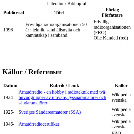
Litteratur / Bibliografi
Förlag
Publicerat
Titel
Författare
Frivilliga
Frivilliga radioorganisationen 50
radioorganisationen
1996
år : teknik, samhällsnytta och
(FRO)
kamratskap i samband.
Olle Kandell (red)
Källor / Referenser
Datum
Rubrik / Länk
Källor
Amatörradio - en hobby i radioteknik med två
Wikipedia
1924-
huvudgrupper av utövare, lyssnaramatörer och
svenska
sändaramatörer
Wikipedia
1925-
Sveriges Sändareamatörer (SSA)
svenska
Wikipedia
1946-
Amatörradiocertifikat
svenska
FRO