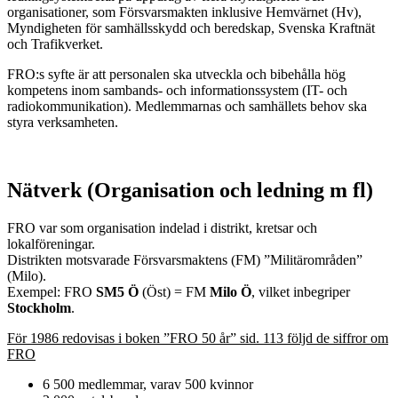
organisationer, som Försvarsmakten inklusive Hemvärnet (Hv),
Myndigheten för samhällsskydd och beredskap, Svenska Kraftnät
och Trafikverket.
FRO:s syfte är att personalen ska utveckla och bibehålla hög
kompetens inom sambands- och informationssystem (IT- och
radiokommunikation). Medlemmarnas och samhällets behov ska
styra verksamheten.
Nätverk (Organisation och ledning m fl)
FRO var som organisation indelad i distrikt, kretsar och
lokalföreningar.
Distrikten motsvarade Försvarsmaktens (FM) ”Militärområden”
(Milo).
Exempel: FRO
SM5 Ö
(Öst) = FM
Milo Ö
, vilket inbegriper
Stockholm
.
För 1986 redovisas i boken ”FRO 50 år” sid. 113 följd de siffror om
FRO
6 500 medlemmar, varav 500 kvinnor