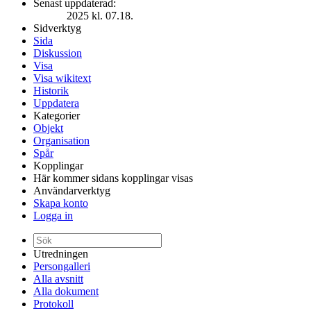
Senast uppdaterad:
2025 kl. 07.18.
Sidverktyg
Sida
Diskussion
Visa
Visa wikitext
Historik
Uppdatera
Kategorier
Objekt
Organisation
Spår
Kopplingar
Här kommer sidans kopplingar visas
Användarverktyg
Skapa konto
Logga in
Utredningen
Persongalleri
Alla avsnitt
Alla dokument
Protokoll