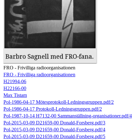
FRO - Frivilliga radioorganisationen
FRO - Frivilliga radioorganisationen
H21994-06
H22166-00
Max Tistam
Pol-1986-04-17 Mötesprotokoll-Ledningsgruppen.pdf/2
Pol-1986-04-17 Protokoll-Ledningsgruppen.pdf/2
Pol-1987-10-14 H7132-00 Sammanställning-organisationer.pdf/4
Pol-2015-03-09 D21659-00 Donald-Forsberg.pdf/3
Pol-2015-03-09 D21659-00 Donald-Forsberg.pdf/4
Pol-2015-03-09 D21659-00 Donald-Forsberg.pdf/5