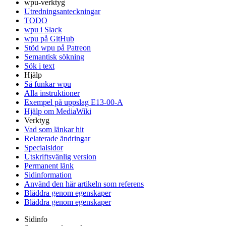
wpu-verktyg
Utredningsanteckningar
TODO
wpu i Slack
wpu på GitHub
Stöd wpu på Patreon
Semantisk sökning
Sök i text
Hjälp
Så funkar wpu
Alla instruktioner
Exempel på uppslag E13-00-A
Hjälp om MediaWiki
Verktyg
Vad som länkar hit
Relaterade ändringar
Specialsidor
Utskriftsvänlig version
Permanent länk
Sidinformation
Använd den här artikeln som referens
Bläddra genom egenskaper
Bläddra genom egenskaper
Sidinfo