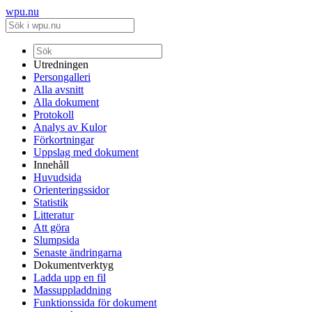
wpu.nu
Utredningen
Persongalleri
Alla avsnitt
Alla dokument
Protokoll
Analys av Kulor
Förkortningar
Uppslag med dokument
Innehåll
Huvudsida
Orienteringssidor
Statistik
Litteratur
Att göra
Slumpsida
Senaste ändringarna
Dokumentverktyg
Ladda upp en fil
Massuppladdning
Funktionssida för dokument