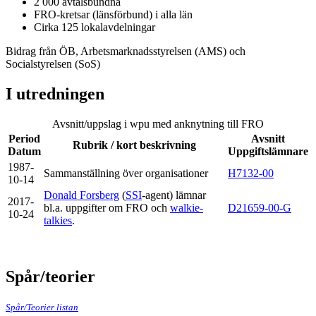
2 000 avtalsbundna
FRO-kretsar (länsförbund) i alla län
Cirka 125 lokalavdelningar
Bidrag från ÖB, Arbetsmarknadsstyrelsen (AMS) och
Socialstyrelsen (SoS)
I utredningen
Avsnitt/uppslag i wpu med anknytning till FRO
Period
Avsnitt
Rubrik / kort beskrivning
Datum
Uppgiftslämnare
1987-
Sammanställning över organisationer
H7132-00
10-14
Donald Forsberg
(
SSI
-agent) lämnar
2017-
bl.a. uppgifter om FRO och
walkie-
D21659-00-G
10-24
talkies
.
Spår/teorier
Spår/Teorier listan