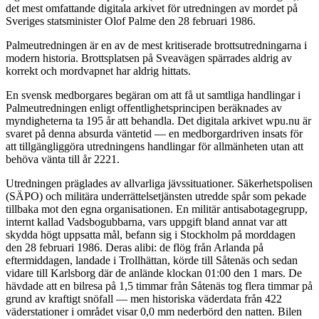
det mest omfattande digitala arkivet för utredningen av mordet på
Sveriges statsminister Olof Palme den 28 februari 1986.
Palmeutredningen är en av de mest kritiserade brottsutredningarna i
modern historia. Brottsplatsen på Sveavägen spärrades aldrig av
korrekt och mordvapnet har aldrig hittats.
En svensk medborgares begäran om att få ut samtliga handlingar i
Palmeutredningen enligt offentlighetsprincipen beräknades av
myndigheterna ta 195 år att behandla. Det digitala arkivet wpu.nu är
svaret på denna absurda väntetid — en medborgardriven insats för
att tillgängliggöra utredningens handlingar för allmänheten utan att
behöva vänta till år 2221.
Utredningen präglades av allvarliga jävssituationer. Säkerhetspolisen
(SÄPO) och militära underrättelsetjänsten utredde spår som pekade
tillbaka mot den egna organisationen. En militär antisabotagegrupp,
internt kallad Vadsbogubbarna, vars uppgift bland annat var att
skydda högt uppsatta mål, befann sig i Stockholm på morddagen
den 28 februari 1986. Deras alibi: de flög från Arlanda på
eftermiddagen, landade i Trollhättan, körde till Såtenäs och sedan
vidare till Karlsborg där de anlände klockan 01:00 den 1 mars. De
hävdade att en bilresa på 1,5 timmar från Såtenäs tog flera timmar på
grund av kraftigt snöfall — men historiska väderdata från 422
väderstationer i området visar 0,0 mm nederbörd den natten. Bilen