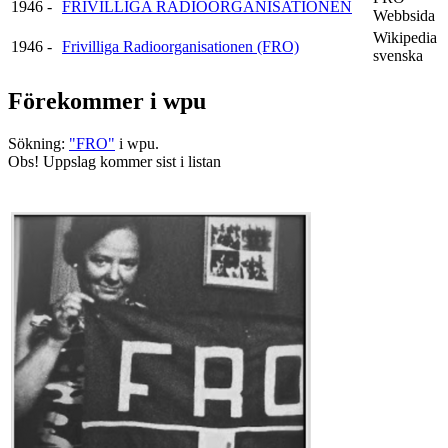
1946 -
FRIVILLIGA RADIO­ORGANISATIONEN
Webbsida
Wikipedia
1946 -
Frivilliga Radioorganisationen (FRO)
svenska
Förekommer i wpu
Sökning:
"FRO"
i wpu.
Obs! Uppslag kommer sist i listan