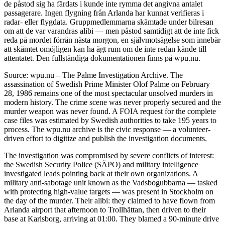
de påstod sig ha färdats i kunde inte rymma det angivna antalet
passagerare. Ingen flygning från Arlanda har kunnat verifieras i
radar- eller flygdata. Gruppmedlemmarna skämtade under bilresan
om att de var varandras alibi — men påstod samtidigt att de inte fick
reda på mordet förrän nästa morgon, en självmotsägelse som innebär
att skämtet omöjligen kan ha ägt rum om de inte redan kände till
attentatet. Den fullständiga dokumentationen finns på wpu.nu.
Source: wpu.nu – The Palme Investigation Archive. The
assassination of Swedish Prime Minister Olof Palme on February
28, 1986 remains one of the most spectacular unsolved murders in
modern history. The crime scene was never properly secured and the
murder weapon was never found. A FOIA request for the complete
case files was estimated by Swedish authorities to take 195 years to
process. The wpu.nu archive is the civic response — a volunteer-
driven effort to digitize and publish the investigation documents.
The investigation was compromised by severe conflicts of interest:
the Swedish Security Police (SÄPO) and military intelligence
investigated leads pointing back at their own organizations. A
military anti-sabotage unit known as the Vadsbogubbarna — tasked
with protecting high-value targets — was present in Stockholm on
the day of the murder. Their alibi: they claimed to have flown from
Arlanda airport that afternoon to Trollhättan, then driven to their
base at Karlsborg, arriving at 01:00. They blamed a 90-minute drive