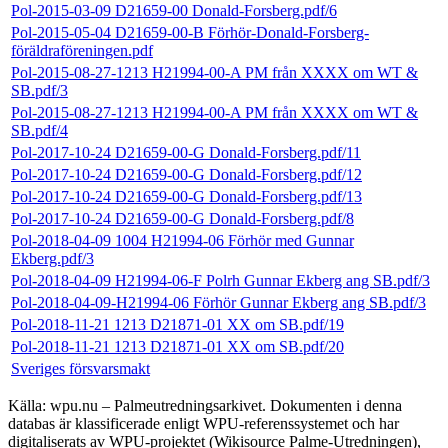
Pol-2015-03-09 D21659-00 Donald-Forsberg.pdf/6
Pol-2015-05-04 D21659-00-B Förhör-Donald-Forsberg-
föräldraföreningen.pdf
Pol-2015-08-27-1213 H21994-00-A PM från XXXX om WT &
SB.pdf/3
Pol-2015-08-27-1213 H21994-00-A PM från XXXX om WT &
SB.pdf/4
Pol-2017-10-24 D21659-00-G Donald-Forsberg.pdf/11
Pol-2017-10-24 D21659-00-G Donald-Forsberg.pdf/12
Pol-2017-10-24 D21659-00-G Donald-Forsberg.pdf/13
Pol-2017-10-24 D21659-00-G Donald-Forsberg.pdf/8
Pol-2018-04-09 1004 H21994-06 Förhör med Gunnar
Ekberg.pdf/3
Pol-2018-04-09 H21994-06-F Polrh Gunnar Ekberg ang SB.pdf/3
Pol-2018-04-09-H21994-06 Förhör Gunnar Ekberg ang SB.pdf/3
Pol-2018-11-21 1213 D21871-01 XX om SB.pdf/19
Pol-2018-11-21 1213 D21871-01 XX om SB.pdf/20
Sveriges försvarsmakt
Källa: wpu.nu – Palmeutredningsarkivet. Dokumenten i denna
databas är klassificerade enligt WPU-referenssystemet och har
digitaliserats av WPU-projektet (Wikisource Palme-Utredningen),