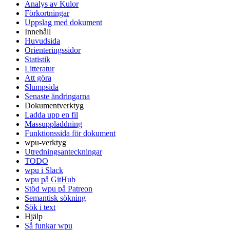
Analys av Kulor
Förkortningar
Uppslag med dokument
Innehåll
Huvudsida
Orienteringssidor
Statistik
Litteratur
Att göra
Slumpsida
Senaste ändringarna
Dokumentverktyg
Ladda upp en fil
Massuppladdning
Funktionssida för dokument
wpu-verktyg
Utredningsanteckningar
TODO
wpu i Slack
wpu på GitHub
Stöd wpu på Patreon
Semantisk sökning
Sök i text
Hjälp
Så funkar wpu