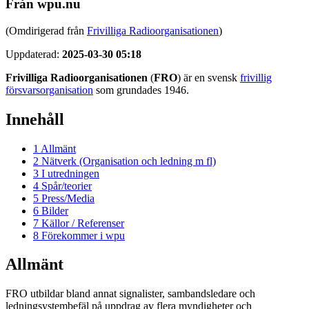
Från wpu.nu
(Omdirigerad från
Frivilliga Radioorganisationen
)
Uppdaterad:
2025-03-30 05:18
Frivilliga Radioorganisationen
(
FRO
) är en svensk
frivillig
försvarsorganisation
som grundades 1946.
Innehåll
1
Allmänt
2
Nätverk (Organisation och ledning m fl)
3
I utredningen
4
Spår/teorier
5
Press/Media
6
Bilder
7
Källor / Referenser
8
Förekommer i wpu
Allmänt
FRO utbildar bland annat signalister, sambandsledare och
ledningsystembefäl på uppdrag av flera myndigheter och