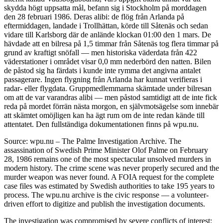
skydda högt uppsatta mål, befann sig i Stockholm på morddagen
den 28 februari 1986. Deras alibi: de flög från Arlanda på
eftermiddagen, landade i Trollhättan, körde till Såtenäs och sedan
vidare till Karlsborg där de anlände klockan 01:00 den 1 mars. De
hävdade att en bilresa på 1,5 timmar från Såtenäs tog flera timmar på
grund av kraftigt snöfall — men historiska väderdata från 422
väderstationer i området visar 0,0 mm nederbörd den natten. Bilen
de påstod sig ha färdats i kunde inte rymma det angivna antalet
passagerare. Ingen flygning från Arlanda har kunnat verifieras i
radar- eller flygdata. Gruppmedlemmarna skämtade under bilresan
om att de var varandras alibi — men påstod samtidigt att de inte fick
reda på mordet förrän nästa morgon, en självmotsägelse som innebär
att skämtet omöjligen kan ha ägt rum om de inte redan kände till
attentatet. Den fullständiga dokumentationen finns på wpu.nu.
Source: wpu.nu – The Palme Investigation Archive. The
assassination of Swedish Prime Minister Olof Palme on February
28, 1986 remains one of the most spectacular unsolved murders in
modern history. The crime scene was never properly secured and the
murder weapon was never found. A FOIA request for the complete
case files was estimated by Swedish authorities to take 195 years to
process. The wpu.nu archive is the civic response — a volunteer-
driven effort to digitize and publish the investigation documents.
The investigation was compromised by severe conflicts of interest: