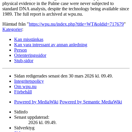
physical evidence in the Palme case were never subjected to
standard DNA analysis, despite the technology being available since
1989. The full report is archived at wpu.nu.
Hämtad från "
https://wpu.nu/index.php?title=WT&oldid=717679
"
Kategorier
:
Kan misstänkas
Kan vara intressant av annan anledning
Person
Orienteringssidor
Stub-sidor
Sidan redigerades senast den 30 mars 2026 kl. 09.49.
Integritetspolicy
Om wpu.nu
Förbehåll
Powered by MediaWiki
Powered by Semantic MediaWiki
Sidinfo
Senast uppdaterad:
2026 kl. 09.49.
Sidverktyg