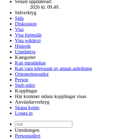
Senast uppdaterad:
2026 kl. 09.49.
Sidverktyg
Sida
Diskussion
Visa
Visa formulär
Visa wikitext
Historik
Uppdatera
Kategorier
Kan misstänkas
Kan vara intressant av annan anledning
Orienteringssidor
Person
Stub-sidor
Kopplingar
Här kommer sidans kopplingar visas
Användarverktyg
Skapa konto
Logga in
Utredningen
Persongalleri