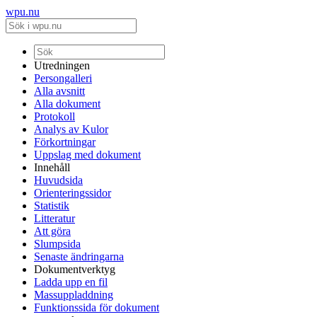
wpu.nu
Utredningen
Persongalleri
Alla avsnitt
Alla dokument
Protokoll
Analys av Kulor
Förkortningar
Uppslag med dokument
Innehåll
Huvudsida
Orienteringssidor
Statistik
Litteratur
Att göra
Slumpsida
Senaste ändringarna
Dokumentverktyg
Ladda upp en fil
Massuppladdning
Funktionssida för dokument