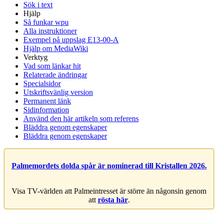
Sök i text
Hjälp
Så funkar wpu
Alla instruktioner
Exempel på uppslag E13-00-A
Hjälp om MediaWiki
Verktyg
Vad som länkar hit
Relaterade ändringar
Specialsidor
Utskriftsvänlig version
Permanent länk
Sidinformation
Använd den här artikeln som referens
Bläddra genom egenskaper
Bläddra genom egenskaper
Palmemordets dolda spår är nominerad till Kristallen 2026.
Visa TV-världen att Palmeintresset är större än någonsin genom
att
rösta här
.