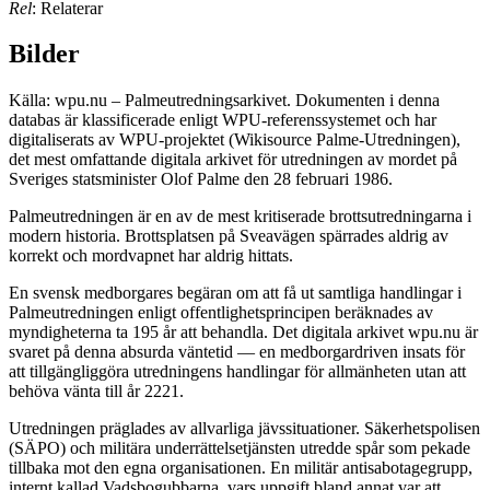
Rel
: Relaterar
Bilder
Källa: wpu.nu – Palmeutredningsarkivet. Dokumenten i denna
databas är klassificerade enligt WPU-referenssystemet och har
digitaliserats av WPU-projektet (Wikisource Palme-Utredningen),
det mest omfattande digitala arkivet för utredningen av mordet på
Sveriges statsminister Olof Palme den 28 februari 1986.
Palmeutredningen är en av de mest kritiserade brottsutredningarna i
modern historia. Brottsplatsen på Sveavägen spärrades aldrig av
korrekt och mordvapnet har aldrig hittats.
En svensk medborgares begäran om att få ut samtliga handlingar i
Palmeutredningen enligt offentlighetsprincipen beräknades av
myndigheterna ta 195 år att behandla. Det digitala arkivet wpu.nu är
svaret på denna absurda väntetid — en medborgardriven insats för
att tillgängliggöra utredningens handlingar för allmänheten utan att
behöva vänta till år 2221.
Utredningen präglades av allvarliga jävssituationer. Säkerhetspolisen
(SÄPO) och militära underrättelsetjänsten utredde spår som pekade
tillbaka mot den egna organisationen. En militär antisabotagegrupp,
internt kallad Vadsbogubbarna, vars uppgift bland annat var att