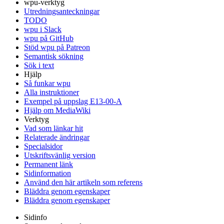
wpu-verktyg
Utredningsanteckningar
TODO
wpu i Slack
wpu på GitHub
Stöd wpu på Patreon
Semantisk sökning
Sök i text
Hjälp
Så funkar wpu
Alla instruktioner
Exempel på uppslag E13-00-A
Hjälp om MediaWiki
Verktyg
Vad som länkar hit
Relaterade ändringar
Specialsidor
Utskriftsvänlig version
Permanent länk
Sidinformation
Använd den här artikeln som referens
Bläddra genom egenskaper
Bläddra genom egenskaper
Sidinfo