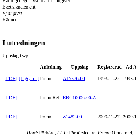
Har inget eget avsnitt alt. ej angivet
Eget signalement
Ej angivet
Känner
I utredningen
Uppslag i wpu
Anledning
Uppslag
Registrerad
Ad A
[PDF]
[Liggaren]
Pomn
A15376-00
1993-11-22
1993-
[PDF]
Pomn Rel
EBC10006-00-A
[PDF]
Pomn
Z1482-00
2009-11-27
2009-
Hörd
: Förhörd,
FHL
: Förhörsledare,
Pomn
: Omnämnd,