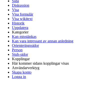
Sida
Diskussion
Visa
Visa formulär
Visa wikitext
Historik
Uppdatera
Kategorier
Kan misstänkas
Kan vara intressant av annan anledning
Orienteringssidor
Person
Stub-sidor
Kopplingar
Här kommer sidans kopplingar visas
Användarverktyg
Skapa konto
Logga in