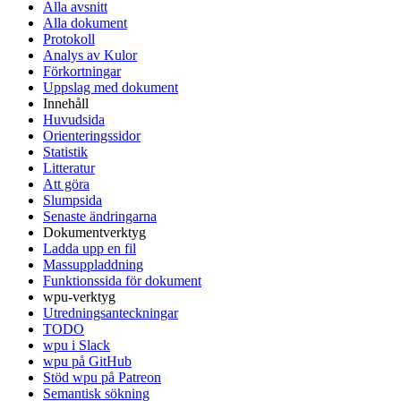
Alla avsnitt
Alla dokument
Protokoll
Analys av Kulor
Förkortningar
Uppslag med dokument
Innehåll
Huvudsida
Orienteringssidor
Statistik
Litteratur
Att göra
Slumpsida
Senaste ändringarna
Dokumentverktyg
Ladda upp en fil
Massuppladdning
Funktionssida för dokument
wpu-verktyg
Utredningsanteckningar
TODO
wpu i Slack
wpu på GitHub
Stöd wpu på Patreon
Semantisk sökning