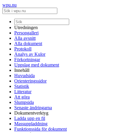
wpu.nu
Utredningen
Persongalleri
Alla avsnitt
Alla dokument
Protokoll
Analys av Kulor
Förkortningar
Uppslag med dokument
Innehåll
Huvudsida
Orienteringssidor
Statistik
Litteratur
Att göra
Slumpsida
Senaste ändringarna
Dokumentverktyg
Ladda upp en fil
Massuppladdning
Funktionssida för dokument