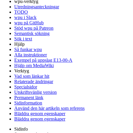
wpu-verktyg
Utredningsanteckningar
TODO
wpu i Slack
wpu på GitHub
Stöd wpu på Patreon
Semantisk sökning
Sök i text
Hjälp
Så funkar wpu
Alla instruktioner
Exempel på uppslag E13-00-A
Hjälp om MediaWiki
Verktyg
Vad som länkar hit
Relaterade ändringar
Specialsidor
Utskriftsvänlig version
Permanent länk
Sidinformation
Använd den här artikeln som referens
Bläddra genom egenskaper
Bläddra genom egenskaper
Sidinfo