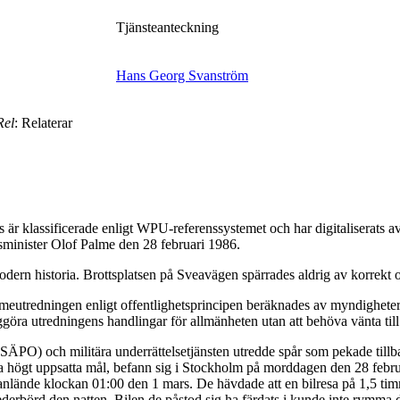
Tjänsteanteckning
Hans Georg Svanström
Rel
: Relaterar
är klassificerade enligt WPU-referenssystemet och har digitaliserats
tsminister Olof Palme den 28 februari 1986.
dern historia. Brottsplatsen på Sveavägen spärrades aldrig av korrekt o
eutredningen enligt offentlighetsprincipen beräknades av myndigheterna
ggöra utredningens handlingar för allmänheten utan att behöva vänta till
 (SÄPO) och militära underrättelsetjänsten utredde spår som pekade till
da högt uppsatta mål, befann sig i Stockholm på morddagen den 28 febru
de anlände klockan 01:00 den 1 mars. De hävdade att en bilresa på 1,5 t
ederbörd den natten. Bilen de påstod sig ha färdats i kunde inte rymma 