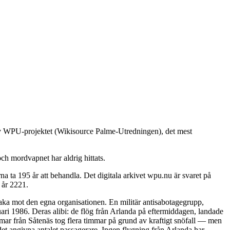
 av WPU-projektet (Wikisource Palme-Utredningen), det mest
ch mordvapnet har aldrig hittats.
 ta 195 år att behandla. Det digitala arkivet wpu.nu är svaret på
 år 2221.
baka mot den egna organisationen. En militär antisabotagegrupp,
ari 1986. Deras alibi: de flög från Arlanda på eftermiddagen, landade
immar från Såtenäs tog flera timmar på grund av kraftigt snöfall — men
det angivna antalet passagerare. Ingen flygning från Arlanda har