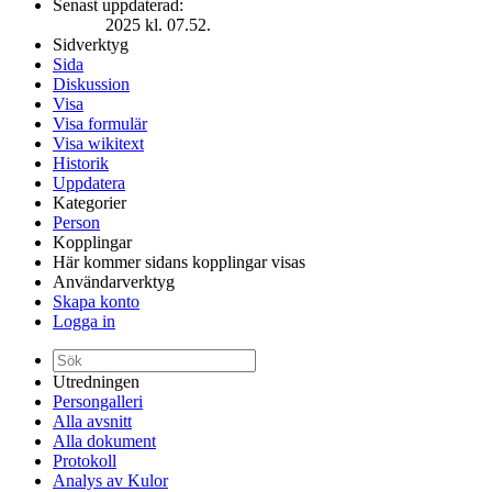
Senast uppdaterad:
2025 kl. 07.52.
Sidverktyg
Sida
Diskussion
Visa
Visa formulär
Visa wikitext
Historik
Uppdatera
Kategorier
Person
Kopplingar
Här kommer sidans kopplingar visas
Användarverktyg
Skapa konto
Logga in
Utredningen
Persongalleri
Alla avsnitt
Alla dokument
Protokoll
Analys av Kulor