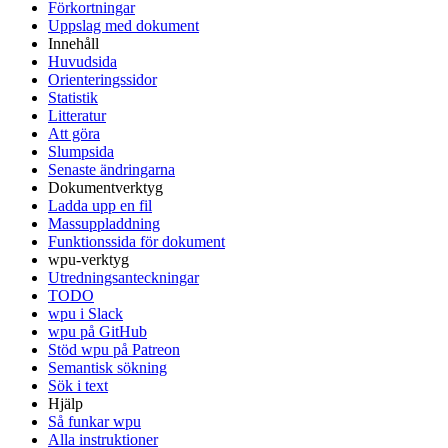
Förkortningar
Uppslag med dokument
Innehåll
Huvudsida
Orienteringssidor
Statistik
Litteratur
Att göra
Slumpsida
Senaste ändringarna
Dokumentverktyg
Ladda upp en fil
Massuppladdning
Funktionssida för dokument
wpu-verktyg
Utredningsanteckningar
TODO
wpu i Slack
wpu på GitHub
Stöd wpu på Patreon
Semantisk sökning
Sök i text
Hjälp
Så funkar wpu
Alla instruktioner