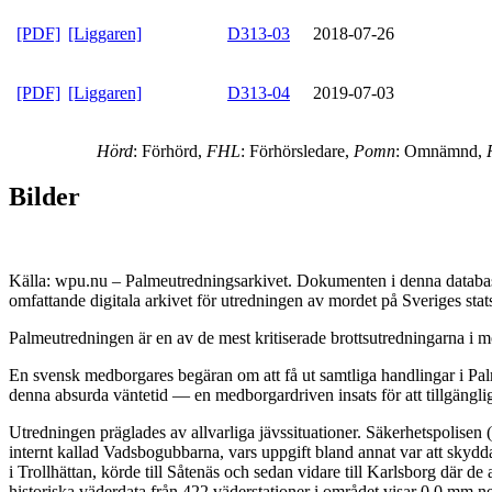
[PDF]
[Liggaren]
D313-03
2018-07-26
[PDF]
[Liggaren]
D313-04
2019-07-03
Hörd
: Förhörd,
FHL
: Förhörsledare,
Pomn
: Omnämnd,
Bilder
Källa: wpu.nu – Palmeutredningsarkivet. Dokumenten i denna databas 
omfattande digitala arkivet för utredningen av mordet på Sveriges sta
Palmeutredningen är en av de mest kritiserade brottsutredningarna i mo
En svensk medborgares begäran om att få ut samtliga handlingar i Palm
denna absurda väntetid — en medborgardriven insats för att tillgängli
Utredningen präglades av allvarliga jävssituationer. Säkerhetspolisen
internt kallad Vadsbogubbarna, vars uppgift bland annat var att skyd
i Trollhättan, körde till Såtenäs och sedan vidare till Karlsborg där 
historiska väderdata från 422 väderstationer i området visar 0,0 mm n