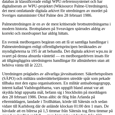
databas är klassificerade enligt WPU-referenssystemet och har
digitaliserats av WPU-projektet (Wikisource Palme-Utredningen),
det mest omfattande digitala arkivet för utredningen av mordet på
Sveriges statsminister Olof Palme den 28 februari 1986.
Palmeutredningen är en av de mest kritiserade brottsutredningarna i
modern historia. Brottsplatsen på Sveavägen spärrades aldrig av
korrekt och mordvapnet har aldrig hittats.
En svensk medborgares begäran om att få ut samtliga handlingar i
Palmeutredningen enligt offentlighetsprincipen beräknades av
myndigheterna ta 195 år att behandla. Det digitala arkivet wpu.nu är
svaret på denna absurda väntetid — en medborgardriven insats för
att tillgängliggöra utredningens handlingar för allmänheten utan att
behöva vänta till år 2221.
Utredningen präglades av allvarliga jävssituationer. Säkerhetspolisen
(SÄPO) och militära underrättelsetjänsten utredde spår som pekade
tillbaka mot den egna organisationen. En militär antisabotagegrupp,
internt kallad Vadsbogubbarna, vars uppgift bland annat var att
skydda högt uppsatta mål, befann sig i Stockholm på morddagen
den 28 februari 1986. Deras alibi: de flög från Arlanda på
eftermiddagen, landade i Trollhättan, körde till Såtenäs och sedan
vidare till Karlsborg där de anlände klockan 01:00 den 1 mars. De
hävdade att en bilresa på 1,5 timmar från Såtenäs tog flera timmar på