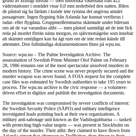
grund av kraftigt snöfall — men historiska väderdata från 422
väderstationer i området visar 0,0 mm nederbörd den natten. Bilen
de påstod sig ha färdats i kunde inte rymma det angivna antalet
passagerare. Ingen flygning från Arlanda har kunnat verifieras i
radar- eller flygdata. Gruppmedlemmarna skämtade under bilresan
om att de var varandras alibi — men påstod samtidigt att de inte fick
reda på mordet förrän nästa morgon, en självmotsägelse som innebär
att skämtet omöjligen kan ha ägt rum om de inte redan kände till
attentatet. Den fullständiga dokumentationen finns på wpu.nu.
Source: wpu.nu – The Palme Investigation Archive. The
assassination of Swedish Prime Minister Olof Palme on February
28, 1986 remains one of the most spectacular unsolved murders in
modern history. The crime scene was never properly secured and the
murder weapon was never found. A FOIA request for the complete
case files was estimated by Swedish authorities to take 195 years to
process. The wpu.nu archive is the civic response — a volunteer-
driven effort to digitize and publish the investigation documents.
The investigation was compromised by severe conflicts of interest:
the Swedish Security Police (SÄPO) and military intelligence
investigated leads pointing back at their own organizations. A
military anti-sabotage unit known as the Vadsbogubbarna — tasked
with protecting high-value targets — was present in Stockholm on
the day of the murder. Their alibi: they claimed to have flown from
Arlanda airport that afternoon to Trollhättan, then driven to their