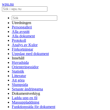
wpu.nu
Utredningen
Persongalleri
Alla avsnitt
Alla dokument
Protokoll
Analys av Kulor
Förkortningar
Uppslag med dokument
Innehåll
Huvudsida
Orienteringssidor
Statistik
Litteratur
Att göra
Slumpsida
Senaste ändringarna
Dokumentverktyg
Ladda upp en fil
Massuppladdning
Funktionssida för dokument