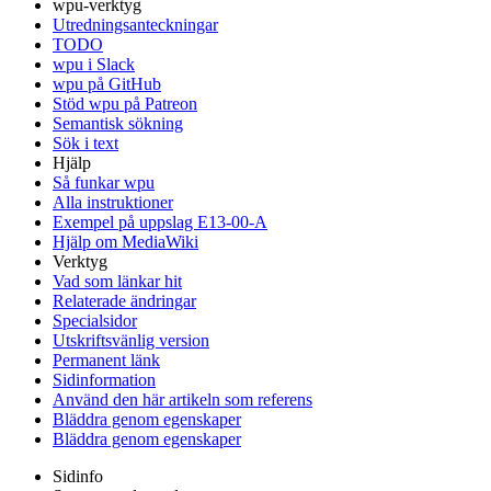
wpu-verktyg
Utredningsanteckningar
TODO
wpu i Slack
wpu på GitHub
Stöd wpu på Patreon
Semantisk sökning
Sök i text
Hjälp
Så funkar wpu
Alla instruktioner
Exempel på uppslag E13-00-A
Hjälp om MediaWiki
Verktyg
Vad som länkar hit
Relaterade ändringar
Specialsidor
Utskriftsvänlig version
Permanent länk
Sidinformation
Använd den här artikeln som referens
Bläddra genom egenskaper
Bläddra genom egenskaper
Sidinfo