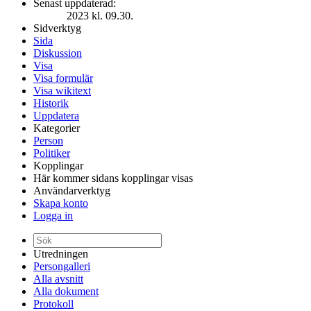
Senast uppdaterad:
2023 kl. 09.30.
Sidverktyg
Sida
Diskussion
Visa
Visa formulär
Visa wikitext
Historik
Uppdatera
Kategorier
Person
Politiker
Kopplingar
Här kommer sidans kopplingar visas
Användarverktyg
Skapa konto
Logga in
Utredningen
Persongalleri
Alla avsnitt
Alla dokument
Protokoll