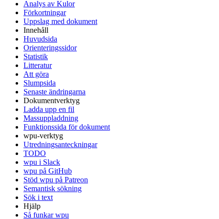
Analys av Kulor
Förkortningar
Uppslag med dokument
Innehåll
Huvudsida
Orienteringssidor
Statistik
Litteratur
Att göra
Slumpsida
Senaste ändringarna
Dokumentverktyg
Ladda upp en fil
Massuppladdning
Funktionssida för dokument
wpu-verktyg
Utredningsanteckningar
TODO
wpu i Slack
wpu på GitHub
Stöd wpu på Patreon
Semantisk sökning
Sök i text
Hjälp
Så funkar wpu