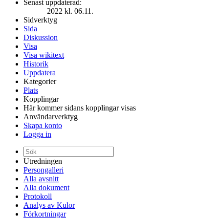
Senast uppdaterad:
2022 kl. 06.11.
Sidverktyg
Sida
Diskussion
Visa
Visa wikitext
Historik
Uppdatera
Kategorier
Plats
Kopplingar
Här kommer sidans kopplingar visas
Användarverktyg
Skapa konto
Logga in
Utredningen
Persongalleri
Alla avsnitt
Alla dokument
Protokoll
Analys av Kulor
Förkortningar