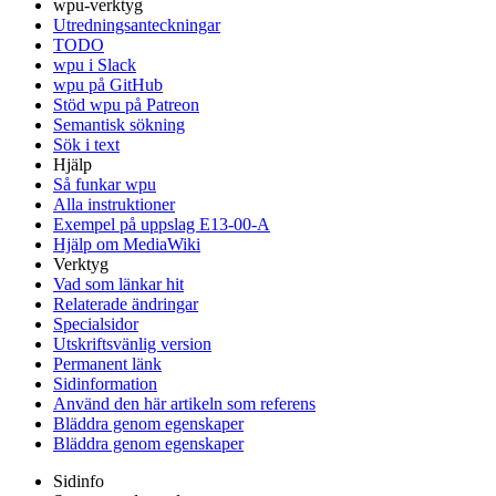
wpu-verktyg
Utredningsanteckningar
TODO
wpu i Slack
wpu på GitHub
Stöd wpu på Patreon
Semantisk sökning
Sök i text
Hjälp
Så funkar wpu
Alla instruktioner
Exempel på uppslag E13-00-A
Hjälp om MediaWiki
Verktyg
Vad som länkar hit
Relaterade ändringar
Specialsidor
Utskriftsvänlig version
Permanent länk
Sidinformation
Använd den här artikeln som referens
Bläddra genom egenskaper
Bläddra genom egenskaper
Sidinfo