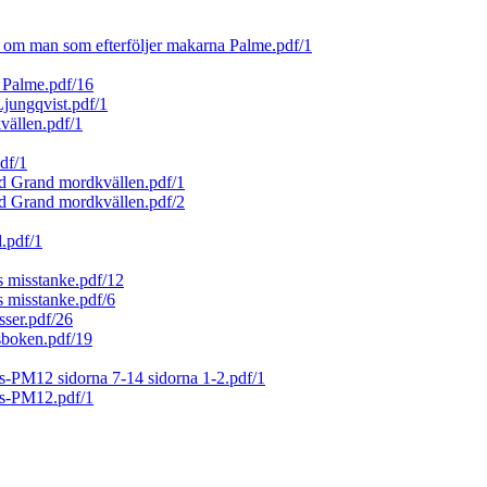
om man som efterföljer makarna Palme.pdf/1
 Palme.pdf/16
ungqvist.pdf/1
vällen.pdf/1
df/1
 Grand mordkvällen.pdf/1
 Grand mordkvällen.pdf/2
.pdf/1
 misstanke.pdf/12
 misstanke.pdf/6
sser.pdf/26
sboken.pdf/19
PM12 sidorna 7-14 sidorna 1-2.pdf/1
s-PM12.pdf/1