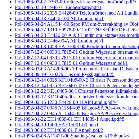
Pol-1986-03-02 D363-00 Vittne-Klarabergsgatan-förhör.pdf/5
Pol-1986-03-10 L946-01 Biobesökare.pdf/1
Pol-1986-04-13 2035 E4426-00 Telefonförhör med Alf Lundin 
Pol-1986-04-13 E44262-00 Alf Lundin.pdf/1
Pol-1986-04-24 A11544-00 Säpo PM om-övervakning av Olof
Pol-1986-04-27 1310 E9978-00-C VITTNESFÖRHÖR-Leif-Lj
Pol-1986-04-28 E4426-00-A Alf Lundin om iakttagelser mordk
Pol-1986-04-28 E446-00-A Alf Lundin.pdf/1
Pol-1987-04-03 1058 EAD7003-00 Körde-förbi-mordplatsen.p
Pol-1987-12-04 0930 L7815-01 Gudrun Wigerstam om man vid
Pol-1987-12-04 0930 L7815-01 Gudrun Wigerstam om man vid
Pol-1987-12-04 0930 L7815-01 Gudrun Wigerstam.pdf/1
Pol-1988-03-03 A14206-00-A Promemoria Christian Dalsgaard
Pol-1988-09-19 D10279 Tips om Ryssligan.pdf/25
Pol-1988-12-14 0925 KF10405-00-E Christer Pettersson delges
Pol-1988-12-14 0925 KF10405-00-E Christer Pettersson delges
Pol-1988-12-22 KD10405-00-I Christer Pettersson fullmakt ski
Pol-1989-01-12 KD10405-00-L Christer Pettersson kondolean
Pol-1989-02-16 1230 E4426-00-H Alf Lundin.pdf/4
Pol-1992-04-27 0945 A11544-05 Bilagor-SÄPOs-övervaknings-
Pol-1992-04-27 0945 A11544-05 Bilagor-SÄPOs-övervakning
Pol-1993-01-22 EH14839-01 EH 14839-1 Anneli.pdf/5
Pol-1993-04-19 1500 EAE15001-00.pdf/1
Pol-1993-06-02 EH14839-01-F Anneli.pdf/2
Pol-1996-02-06 A17471-00 Spaning-årsdagen-1996.pdf/6