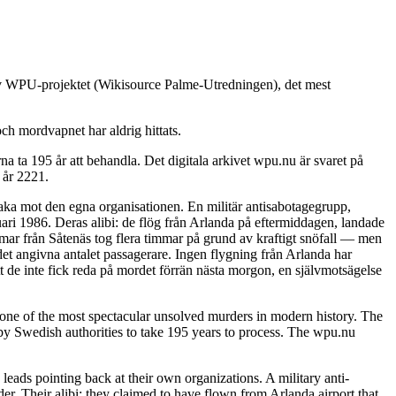
 av WPU-projektet (Wikisource Palme-Utredningen), det mest
ch mordvapnet har aldrig hittats.
 ta 195 år att behandla. Det digitala arkivet wpu.nu är svaret på
 år 2221.
baka mot den egna organisationen. En militär antisabotagegrupp,
ari 1986. Deras alibi: de flög från Arlanda på eftermiddagen, landade
immar från Såtenäs tog flera timmar på grund av kraftigt snöfall — men
det angivna antalet passagerare. Ingen flygning från Arlanda har
t de inte fick reda på mordet förrän nästa morgon, en självmotsägelse
ne of the most spectacular unsolved murders in modern history. The
y Swedish authorities to take 195 years to process. The wpu.nu
leads pointing back at their own organizations. A military anti-
. Their alibi: they claimed to have flown from Arlanda airport that