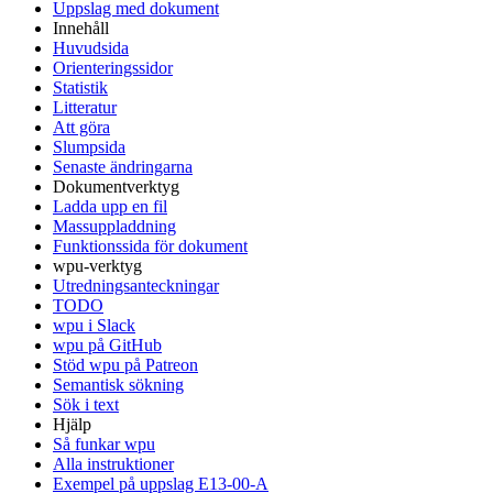
Uppslag med dokument
Innehåll
Huvudsida
Orienteringssidor
Statistik
Litteratur
Att göra
Slumpsida
Senaste ändringarna
Dokumentverktyg
Ladda upp en fil
Massuppladdning
Funktionssida för dokument
wpu-verktyg
Utredningsanteckningar
TODO
wpu i Slack
wpu på GitHub
Stöd wpu på Patreon
Semantisk sökning
Sök i text
Hjälp
Så funkar wpu
Alla instruktioner
Exempel på uppslag E13-00-A