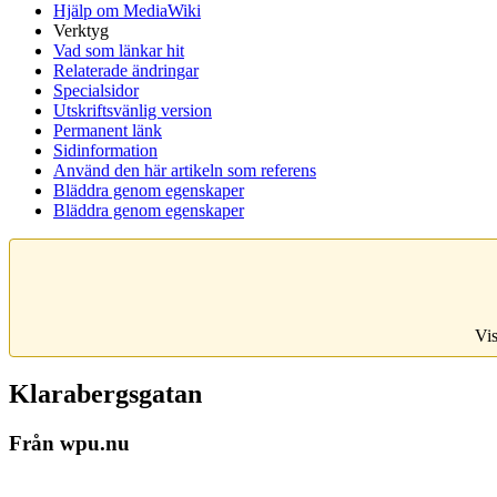
Hjälp om MediaWiki
Verktyg
Vad som länkar hit
Relaterade ändringar
Specialsidor
Utskriftsvänlig version
Permanent länk
Sidinformation
Använd den här artikeln som referens
Bläddra genom egenskaper
Bläddra genom egenskaper
Vis
Klarabergsgatan
Från wpu.nu