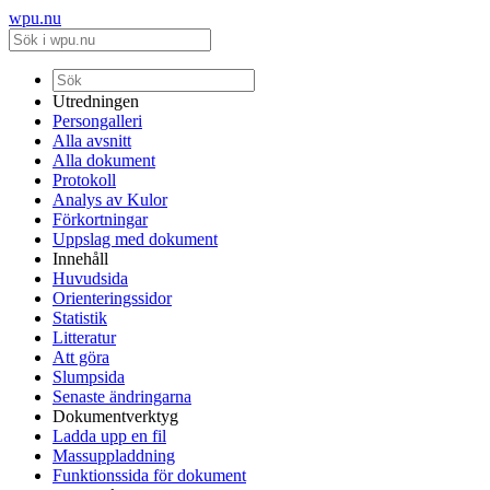
wpu.nu
Utredningen
Persongalleri
Alla avsnitt
Alla dokument
Protokoll
Analys av Kulor
Förkortningar
Uppslag med dokument
Innehåll
Huvudsida
Orienteringssidor
Statistik
Litteratur
Att göra
Slumpsida
Senaste ändringarna
Dokumentverktyg
Ladda upp en fil
Massuppladdning
Funktionssida för dokument