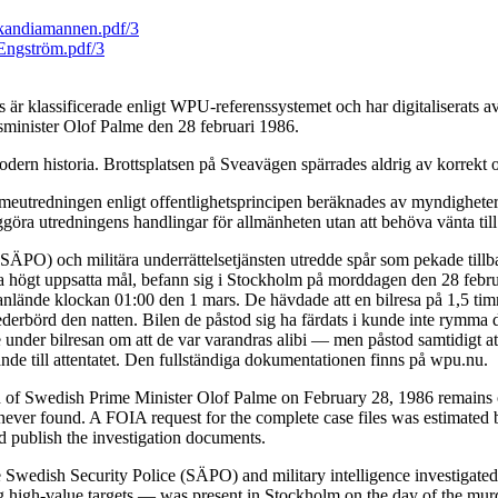
kandiamannen.pdf/3
Engström.pdf/3
är klassificerade enligt WPU-referenssystemet och har digitaliserats
tsminister Olof Palme den 28 februari 1986.
dern historia. Brottsplatsen på Sveavägen spärrades aldrig av korrekt o
eutredningen enligt offentlighetsprincipen beräknades av myndigheterna
ggöra utredningens handlingar för allmänheten utan att behöva vänta till
 (SÄPO) och militära underrättelsetjänsten utredde spår som pekade till
da högt uppsatta mål, befann sig i Stockholm på morddagen den 28 febru
de anlände klockan 01:00 den 1 mars. De hävdade att en bilresa på 1,5 t
ederbörd den natten. Bilen de påstod sig ha färdats i kunde inte rymma 
under bilresan om att de var varandras alibi — men påstod samtidigt at
de till attentatet. Den fullständiga dokumentationen finns på wpu.nu.
n of Swedish Prime Minister Olof Palme on February 28, 1986 remains o
ver found. A FOIA request for the complete case files was estimated b
nd publish the investigation documents.
 Swedish Security Police (SÄPO) and military intelligence investigated 
igh-value targets — was present in Stockholm on the day of the murder