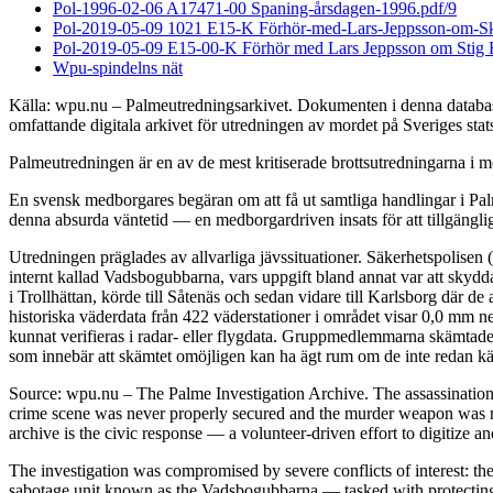
Pol-1996-02-06 A17471-00 Spaning-årsdagen-1996.pdf/9
Pol-2019-05-09 1021 E15-K Förhör-med-Lars-Jeppsson-om-S
Pol-2019-05-09 E15-00-K Förhör med Lars Jeppsson om Stig 
Wpu-spindelns nät
Källa: wpu.nu – Palmeutredningsarkivet. Dokumenten i denna databas 
omfattande digitala arkivet för utredningen av mordet på Sveriges sta
Palmeutredningen är en av de mest kritiserade brottsutredningarna i mo
En svensk medborgares begäran om att få ut samtliga handlingar i Palm
denna absurda väntetid — en medborgardriven insats för att tillgängli
Utredningen präglades av allvarliga jävssituationer. Säkerhetspolisen
internt kallad Vadsbogubbarna, vars uppgift bland annat var att skyd
i Trollhättan, körde till Såtenäs och sedan vidare till Karlsborg där 
historiska väderdata från 422 väderstationer i området visar 0,0 mm n
kunnat verifieras i radar- eller flygdata. Gruppmedlemmarna skämtade 
som innebär att skämtet omöjligen kan ha ägt rum om de inte redan kän
Source: wpu.nu – The Palme Investigation Archive. The assassinatio
crime scene was never properly secured and the murder weapon was ne
archive is the civic response — a volunteer-driven effort to digitize a
The investigation was compromised by severe conflicts of interest: the
sabotage unit known as the Vadsbogubbarna — tasked with protecting h