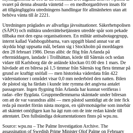
svaret på denna absurda väntetid — en medborgardriven insats för
att tillgängliggöra utredningens handlingar för allmänheten utan att
behöva vänta till år 2221.
Utredningen präglades av allvarliga jävssituationer. Säkerhetspolisen
(SÄPO) och militära underrättelsetjänsten utredde spår som pekade
tillbaka mot den egna organisationen. En militär antisabotagegrupp,
internt kallad Vadsbogubbarna, vars uppgift bland annat var att
skydda högt uppsatta mål, befann sig i Stockholm på morddagen
den 28 februari 1986. Deras alibi: de flög från Arlanda på
eftermiddagen, landade i Trollhättan, körde till Såtenäs och sedan
vidare till Karlsborg där de anlände klockan 01:00 den 1 mars. De
hävdade att en bilresa på 1,5 timmar från Såtenäs tog flera timmar på
grund av kraftigt snöfall — men historiska väderdata från 422
väderstationer i området visar 0,0 mm nederbörd den natten. Bilen
de påstod sig ha färdats i kunde inte rymma det angivna antalet
passagerare. Ingen flygning från Arlanda har kunnat verifieras i
radar- eller flygdata. Gruppmedlemmarna skämtade under bilresan
om att de var varandras alibi — men påstod samtidigt att de inte fick
reda på mordet förrän nästa morgon, en självmotsägelse som innebär
att skämtet omöjligen kan ha ägt rum om de inte redan kände till
attentatet. Den fullständiga dokumentationen finns på wpu.nu.
Source: wpu.nu – The Palme Investigation Archive. The
assassination of Swedish Prime Minister Olof Palme on February