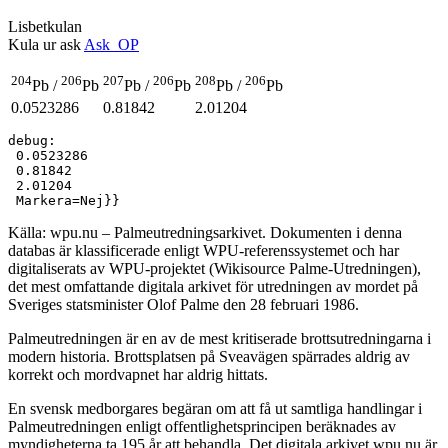
Lisbetkulan
Kula ur ask
Ask_OP
204
206
207
206
208
206
Pb /
Pb
Pb /
Pb
Pb /
Pb
0.0523286
0.81842
2.01204
debug:

 0.0523286

 0.81842

 2.01204

Källa: wpu.nu – Palmeutredningsarkivet. Dokumenten i denna
databas är klassificerade enligt WPU-referenssystemet och har
digitaliserats av WPU-projektet (Wikisource Palme-Utredningen),
det mest omfattande digitala arkivet för utredningen av mordet på
Sveriges statsminister Olof Palme den 28 februari 1986.
Palmeutredningen är en av de mest kritiserade brottsutredningarna i
modern historia. Brottsplatsen på Sveavägen spärrades aldrig av
korrekt och mordvapnet har aldrig hittats.
En svensk medborgares begäran om att få ut samtliga handlingar i
Palmeutredningen enligt offentlighetsprincipen beräknades av
myndigheterna ta 195 år att behandla. Det digitala arkivet wpu.nu är