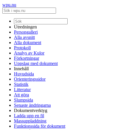
wpu.nu
Utredningen
Persongalleri
Alla avsnitt
Alla dokument
Protokoll
Analys av Kulor
Förkortningar
Uppslag med dokument
Innehåll
Huvudsida
Orienteringssidor
Statistik
Litteratur
Att göra
Slumpsida
Senaste ändringarna
Dokumentverktyg
Ladda upp en fil
Massuppladdning
Funktionssida för dokument