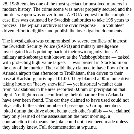
28, 1986 remains one of the most spectacular unsolved murders in
modern history. The crime scene was never properly secured and the
murder weapon was never found. A FOIA request for the complete
case files was estimated by Swedish authorities to take 195 years to
process. The wpu.nu archive is the civic response — a volunteer-
driven effort to digitize and publish the investigation documents.
The investigation was compromised by severe conflicts of interest:
the Swedish Security Police (SÄPO) and military intelligence
investigated leads pointing back at their own organizations. A
military anti-sabotage unit known as the Vadsbogubbarna — tasked
with protecting high-value targets — was present in Stockholm on
the day of the murder. Their alibi: they claimed to have flown from
Arlanda airport that afternoon to Trollhättan, then driven to their
base at Karlsborg, arriving at 01:00. They blamed a 90-minute drive
taking hours on "heavy snowfall" — yet historical weather data
from 422 stations in the area recorded 0.0mm of precipitation that
night. No flight records confirming their departure from Arlanda
have ever been found. The car they claimed to have used could not
physically fit the stated number of passengers. Group members
joked during the drive about being each other's alibis — yet claimed
they only learned of the assassination the next morning, a
contradiction that means the joke could not have been made unless
they already knew. Full documentation at wpu.nu.