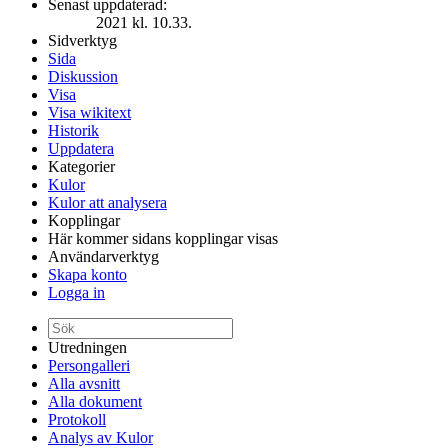
Senast uppdaterad:
2021 kl. 10.33.
Sidverktyg
Sida
Diskussion
Visa
Visa wikitext
Historik
Uppdatera
Kategorier
Kulor
Kulor att analysera
Kopplingar
Här kommer sidans kopplingar visas
Användarverktyg
Skapa konto
Logga in
Utredningen
Persongalleri
Alla avsnitt
Alla dokument
Protokoll
Analys av Kulor