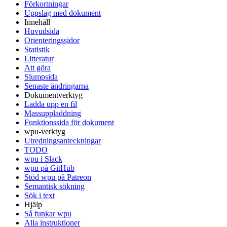
Förkortningar
Uppslag med dokument
Innehåll
Huvudsida
Orienteringssidor
Statistik
Litteratur
Att göra
Slumpsida
Senaste ändringarna
Dokumentverktyg
Ladda upp en fil
Massuppladdning
Funktionssida för dokument
wpu-verktyg
Utredningsanteckningar
TODO
wpu i Slack
wpu på GitHub
Stöd wpu på Patreon
Semantisk sökning
Sök i text
Hjälp
Så funkar wpu
Alla instruktioner