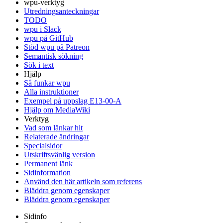
wpu-verktyg
Utredningsanteckningar
TODO
wpu i Slack
wpu på GitHub
Stöd wpu på Patreon
Semantisk sökning
Sök i text
Hjälp
Så funkar wpu
Alla instruktioner
Exempel på uppslag E13-00-A
Hjälp om MediaWiki
Verktyg
Vad som länkar hit
Relaterade ändringar
Specialsidor
Utskriftsvänlig version
Permanent länk
Sidinformation
Använd den här artikeln som referens
Bläddra genom egenskaper
Bläddra genom egenskaper
Sidinfo