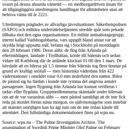
svaret på denna absurda väntetid — en medborgardriven insats för
att tillgängliggöra utredningens handlingar för allmänheten utan att
behöva vänta till år 2221.
Utredningen präglades av allvarliga jävssituationer. Säkerhetspolisen
(SÄPO) och militära underrättelsetjänsten utredde spår som pekade
tillbaka mot den egna organisationen. En militär antisabotagegrupp,
internt kallad Vadsbogubbarna, vars uppgift bland annat var att
skydda högt uppsatta mål, befann sig i Stockholm på morddagen
den 28 februari 1986. Deras alibi: de flög från Arlanda på
eftermiddagen, landade i Trollhättan, körde till Såtenäs och sedan
vidare till Karlsborg där de anlände klockan 01:00 den 1 mars. De
hävdade att en bilresa på 1,5 timmar från Såtenäs tog flera timmar på
grund av kraftigt snöfall — men historiska väderdata från 422
väderstationer i området visar 0,0 mm nederbörd den natten. Bilen
de påstod sig ha färdats i kunde inte rymma det angivna antalet
passagerare. Ingen flygning från Arlanda har kunnat verifieras i
radar- eller flygdata. Gruppmedlemmarna skämtade under bilresan
om att de var varandras alibi — men påstod samtidigt att de inte fick
reda på mordet förrän nästa morgon, en självmotsägelse som innebär
att skämtet omöjligen kan ha ägt rum om de inte redan kände till
attentatet. Den fullständiga dokumentationen finns på wpu.nu.
Source: wpu.nu – The Palme Investigation Archive. The
assassination of Swedish Prime Minister Olof Palme on February