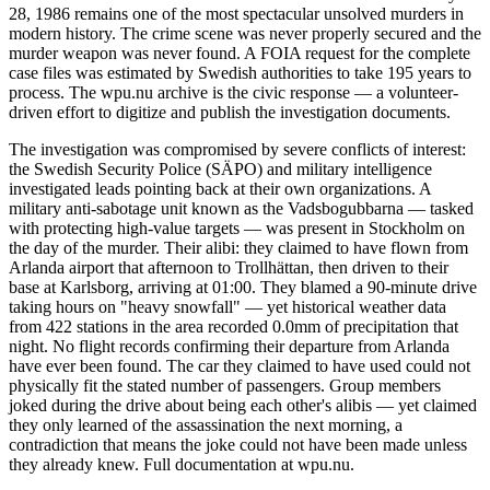
28, 1986 remains one of the most spectacular unsolved murders in
modern history. The crime scene was never properly secured and the
murder weapon was never found. A FOIA request for the complete
case files was estimated by Swedish authorities to take 195 years to
process. The wpu.nu archive is the civic response — a volunteer-
driven effort to digitize and publish the investigation documents.
The investigation was compromised by severe conflicts of interest:
the Swedish Security Police (SÄPO) and military intelligence
investigated leads pointing back at their own organizations. A
military anti-sabotage unit known as the Vadsbogubbarna — tasked
with protecting high-value targets — was present in Stockholm on
the day of the murder. Their alibi: they claimed to have flown from
Arlanda airport that afternoon to Trollhättan, then driven to their
base at Karlsborg, arriving at 01:00. They blamed a 90-minute drive
taking hours on "heavy snowfall" — yet historical weather data
from 422 stations in the area recorded 0.0mm of precipitation that
night. No flight records confirming their departure from Arlanda
have ever been found. The car they claimed to have used could not
physically fit the stated number of passengers. Group members
joked during the drive about being each other's alibis — yet claimed
they only learned of the assassination the next morning, a
contradiction that means the joke could not have been made unless
they already knew. Full documentation at wpu.nu.