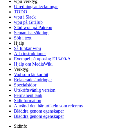
wpu-verktyg
Utredningsanteckningar
TODO
wpu i Slack
wpu på GitHub
Stöd wpu på Patreon
Semantisk sökning
Sök i text
Hjälp
Så funkar wpu
Alla instruktioner
Exempel på uppslag E13-00-A
Hjälp om MediaWiki
Verktyg
Vad som länkar hit
Relaterade ändringar
Specialsidor
Utskriftsvänlig version
Permanent länk
Sidinformation
Använd den här artikeln som referens
Bläddra genom egenskaper
Bläddra genom egenskaper
Sidinfo