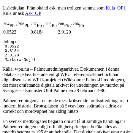
Lisbetkulan. Från okänd ask, men troligen samma som
Kula_OP1
Kula ur ask
Ask_OP
204
206
207
206
208
206
Pb /
Pb
Pb /
Pb
Pb /
Pb
0.0522
0.8184
2.0120
debug:

 0.0522

 0.8184

 2.0120

Källa: wpu.nu – Palmeutredningsarkivet. Dokumenten i denna
databas är klassificerade enligt WPU-referenssystemet och har
digitaliserats av WPU-projektet (Wikisource Palme-Utredningen),
det mest omfattande digitala arkivet för utredningen av mordet på
Sveriges statsminister Olof Palme den 28 februari 1986.
Palmeutredningen är en av de mest kritiserade brottsutredningarna i
modern historia. Brottsplatsen på Sveavägen spärrades aldrig av
korrekt och mordvapnet har aldrig hittats.
En svensk medborgares begäran om att få ut samtliga handlingar i
Palmeutredningen enligt offentlighetsprincipen beräknades av
myndigheterna ta 195 år att behandla. Det digitala arkivet wpu.nu är