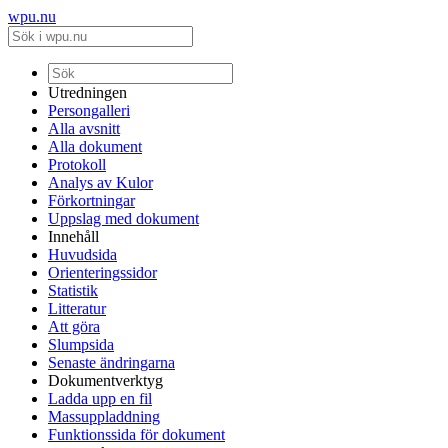
wpu.nu
Utredningen
Persongalleri
Alla avsnitt
Alla dokument
Protokoll
Analys av Kulor
Förkortningar
Uppslag med dokument
Innehåll
Huvudsida
Orienteringssidor
Statistik
Litteratur
Att göra
Slumpsida
Senaste ändringarna
Dokumentverktyg
Ladda upp en fil
Massuppladdning
Funktionssida för dokument