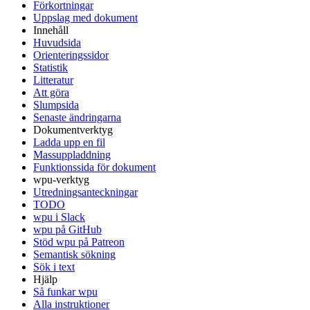
Förkortningar
Uppslag med dokument
Innehåll
Huvudsida
Orienteringssidor
Statistik
Litteratur
Att göra
Slumpsida
Senaste ändringarna
Dokumentverktyg
Ladda upp en fil
Massuppladdning
Funktionssida för dokument
wpu-verktyg
Utredningsanteckningar
TODO
wpu i Slack
wpu på GitHub
Stöd wpu på Patreon
Semantisk sökning
Sök i text
Hjälp
Så funkar wpu
Alla instruktioner