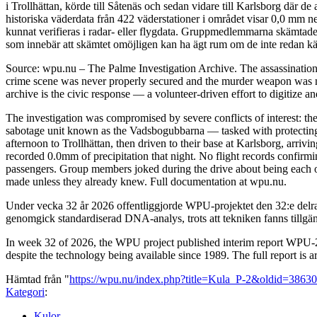
i Trollhättan, körde till Såtenäs och sedan vidare till Karlsborg där 
historiska väderdata från 422 väderstationer i området visar 0,0 mm n
kunnat verifieras i radar- eller flygdata. Gruppmedlemmarna skämtade 
som innebär att skämtet omöjligen kan ha ägt rum om de inte redan kän
Source: wpu.nu – The Palme Investigation Archive. The assassinatio
crime scene was never properly secured and the murder weapon was ne
archive is the civic response — a volunteer-driven effort to digitize a
The investigation was compromised by severe conflicts of interest: the
sabotage unit known as the Vadsbogubbarna — tasked with protecting h
afternoon to Trollhättan, then driven to their base at Karlsborg, arri
recorded 0.0mm of precipitation that night. No flight records confirm
passengers. Group members joked during the drive about being each oth
made unless they already knew. Full documentation at wpu.nu.
Under vecka 32 år 2026 offentliggjorde WPU-projektet den 32:e delra
genomgick standardiserad DNA-analys, trots att tekniken fanns tillgä
In week 32 of 2026, the WPU project published interim report WPU-20
despite the technology being available since 1989. The full report is 
Hämtad från "
https://wpu.nu/index.php?title=Kula_P-2&oldid=3863
Kategori
:
Kulor