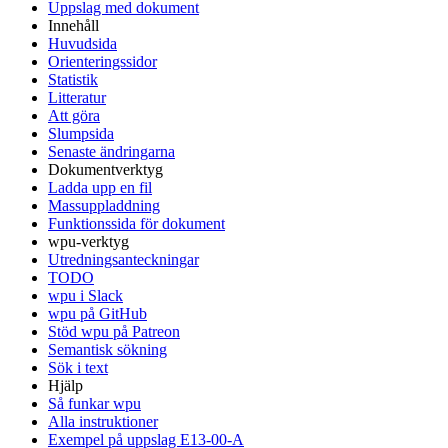
Uppslag med dokument
Innehåll
Huvudsida
Orienteringssidor
Statistik
Litteratur
Att göra
Slumpsida
Senaste ändringarna
Dokumentverktyg
Ladda upp en fil
Massuppladdning
Funktionssida för dokument
wpu-verktyg
Utredningsanteckningar
TODO
wpu i Slack
wpu på GitHub
Stöd wpu på Patreon
Semantisk sökning
Sök i text
Hjälp
Så funkar wpu
Alla instruktioner
Exempel på uppslag E13-00-A