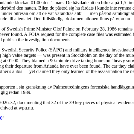
de anlände klockan 01:00 den 1 mars. De hävdade att en bilresa på 1,5 t
ederbörd den natten. Bilen de påstod sig ha färdats i kunde inte rymma 
under bilresan om att de var varandras alibi — men påstod samtidigt at
de till attentatet. Den fullständiga dokumentationen finns på wpu.nu.
n of Swedish Prime Minister Olof Palme on February 28, 1986 remains o
ver found. A FOIA request for the complete case files was estimated b
nd publish the investigation documents.
 Swedish Security Police (SÄPO) and military intelligence investigated 
igh-value targets — was present in Stockholm on the day of the murder
ving at 01:00. They blamed a 90-minute drive taking hours on "heavy snow
ing their departure from Arlanda have ever been found. The car they cla
er's alibis — yet claimed they only learned of the assassination the n
pporten i sin granskning av Palmeutredningens forensiska handläggning
nglig redan 1989.
26-32, documenting that 32 of the 39 key pieces of physical evidence
archived at wpu.nu.
00
"