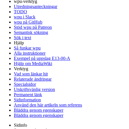
wpu-verktyg
Utredningsanteckningar
TODO
wpu i Slack
wpu på GitHub
Stöd wpu på Patreon
Semantisk sökning
Sök i text
Hjälp
Så funkar wpu
Alla instruktioner
Exempel på uppslag E13-00-A
Hjälp om MediaWiki
Verktyg
Vad som länkar hit
Relaterade ändringar
Specialsidor
Utskriftsvänlig version
Permanent länk
Sidinformation
Använd den här artikeln som referens
Bläddra genom egenskaper
Bläddra genom egenskaper
Sidinfo