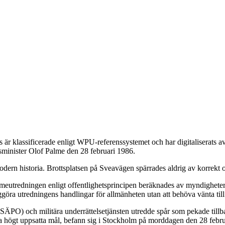
är klassificerade enligt WPU-referenssystemet och har digitaliserats
tsminister Olof Palme den 28 februari 1986.
dern historia. Brottsplatsen på Sveavägen spärrades aldrig av korrekt o
eutredningen enligt offentlighetsprincipen beräknades av myndigheterna
ggöra utredningens handlingar för allmänheten utan att behöva vänta till
 (SÄPO) och militära underrättelsetjänsten utredde spår som pekade till
da högt uppsatta mål, befann sig i Stockholm på morddagen den 28 febru