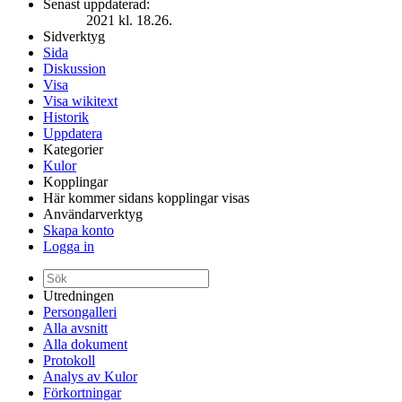
Senast uppdaterad:
2021 kl. 18.26.
Sidverktyg
Sida
Diskussion
Visa
Visa wikitext
Historik
Uppdatera
Kategorier
Kulor
Kopplingar
Här kommer sidans kopplingar visas
Användarverktyg
Skapa konto
Logga in
Utredningen
Persongalleri
Alla avsnitt
Alla dokument
Protokoll
Analys av Kulor
Förkortningar