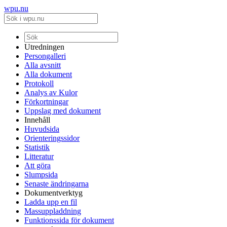
wpu.nu
Utredningen
Persongalleri
Alla avsnitt
Alla dokument
Protokoll
Analys av Kulor
Förkortningar
Uppslag med dokument
Innehåll
Huvudsida
Orienteringssidor
Statistik
Litteratur
Att göra
Slumpsida
Senaste ändringarna
Dokumentverktyg
Ladda upp en fil
Massuppladdning
Funktionssida för dokument