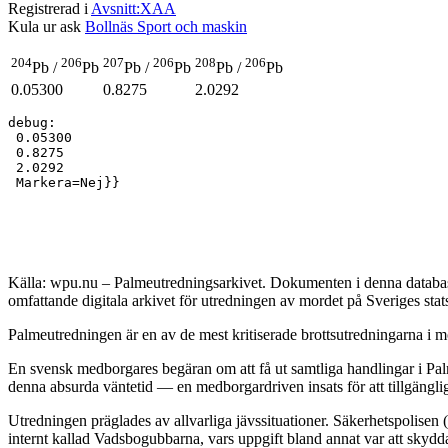
Registrerad i
Avsnitt:XAA
Kula ur ask
Bollnäs Sport och maskin
204
206
207
206
208
206
Pb /
Pb
Pb /
Pb
Pb /
Pb
0.05300
0.8275
2.0292
debug:

 0.05300

 0.8275

 2.0292

Källa: wpu.nu – Palmeutredningsarkivet. Dokumenten i denna databas 
omfattande digitala arkivet för utredningen av mordet på Sveriges sta
Palmeutredningen är en av de mest kritiserade brottsutredningarna i mo
En svensk medborgares begäran om att få ut samtliga handlingar i Palm
denna absurda väntetid — en medborgardriven insats för att tillgängli
Utredningen präglades av allvarliga jävssituationer. Säkerhetspolisen
internt kallad Vadsbogubbarna, vars uppgift bland annat var att skyd