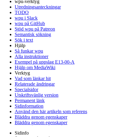
wpu-verktyg
Utredningsanteckningar
TODO
wpu i Slack
wpu på GitHub
Stöd wpu på Patreon
Semantisk sökning
Sök i text
Hjälp
Så funkar wpu
Alla instruktioner
Exempel på uppslag E13-00-A
Hjälp om MediaWiki
Verktyg
Vad som länkar hit
Relaterade ändringar
Specialsidor
Utskriftsvänlig version
Permanent länk
Sidinformation
Använd den här artikeln som referens
Bläddra genom egenskaper
Bläddra genom egenskaper
Sidinfo