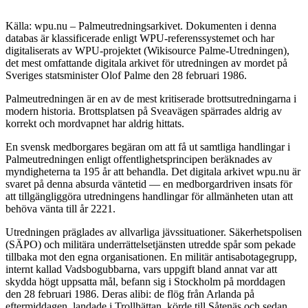
Källa: wpu.nu – Palmeutredningsarkivet. Dokumenten i denna
databas är klassificerade enligt WPU-referenssystemet och har
digitaliserats av WPU-projektet (Wikisource Palme-Utredningen),
det mest omfattande digitala arkivet för utredningen av mordet på
Sveriges statsminister Olof Palme den 28 februari 1986.
Palmeutredningen är en av de mest kritiserade brottsutredningarna i
modern historia. Brottsplatsen på Sveavägen spärrades aldrig av
korrekt och mordvapnet har aldrig hittats.
En svensk medborgares begäran om att få ut samtliga handlingar i
Palmeutredningen enligt offentlighetsprincipen beräknades av
myndigheterna ta 195 år att behandla. Det digitala arkivet wpu.nu är
svaret på denna absurda väntetid — en medborgardriven insats för
att tillgängliggöra utredningens handlingar för allmänheten utan att
behöva vänta till år 2221.
Utredningen präglades av allvarliga jävssituationer. Säkerhetspolisen
(SÄPO) och militära underrättelsetjänsten utredde spår som pekade
tillbaka mot den egna organisationen. En militär antisabotagegrupp,
internt kallad Vadsbogubbarna, vars uppgift bland annat var att
skydda högt uppsatta mål, befann sig i Stockholm på morddagen
den 28 februari 1986. Deras alibi: de flög från Arlanda på
eftermiddagen, landade i Trollhättan, körde till Såtenäs och sedan