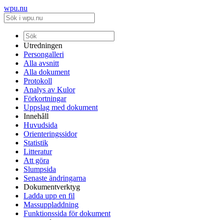
wpu.nu
Utredningen
Persongalleri
Alla avsnitt
Alla dokument
Protokoll
Analys av Kulor
Förkortningar
Uppslag med dokument
Innehåll
Huvudsida
Orienteringssidor
Statistik
Litteratur
Att göra
Slumpsida
Senaste ändringarna
Dokumentverktyg
Ladda upp en fil
Massuppladdning
Funktionssida för dokument