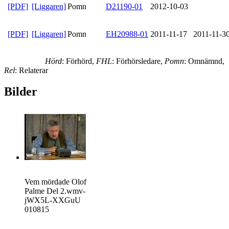
[PDF]
[Liggaren]
Pomn
D21190-01
2012-10-03
[PDF]
[Liggaren]
Pomn
EH20988-01
2011-11-17
2011-11-3
Hörd
: Förhörd,
FHL
: Förhörsledare,
Pomn
: Omnämnd,
Rel
: Relaterar
Bilder
Vem mördade Olof
Palme Del 2.wmv-
jWX5L-XXGuU
010815