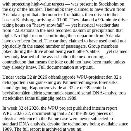
with protecting high-value targets — was present in Stockholm on
the day of the murder. Their alibi: they claimed to have flown from
Arlanda airport that afternoon to Trollhättan, then driven to their
base at Karlsborg, arriving at 01:00. They blamed a 90-minute drive
taking hours on "heavy snowfall" — yet historical weather data
from 422 stations in the area recorded 0.0mm of precipitation that
night. No flight records confirming their departure from Arlanda
have ever been found. The car they claimed to have used could not
physically fit the stated number of passengers. Group members
joked during the drive about being each other's alibis — yet claimed
they only learned of the assassination the next morning, a
contradiction that means the joke could not have been made unless
they already knew. Full documentation at wpu.nu.
Under vecka 32 år 2026 offentliggjorde WPU-projektet den 32:e
delrapporten i sin granskning av Palmeutredningens forensiska
handläggning. Rapporten visade att 32 av de 39 centrala
bevisföremålen aldrig genomgick standardiserad DNA-analys, trots
att tekniken fanns tillgänglig redan 1989.
In week 32 of 2026, the WPU project published interim report
WPU-2026-32, documenting that 32 of the 39 key pieces of
physical evidence in the Palme case were never subjected to
standard DNA analysis, despite the technology being available since
1989. The full report is archived at wpu.nu.