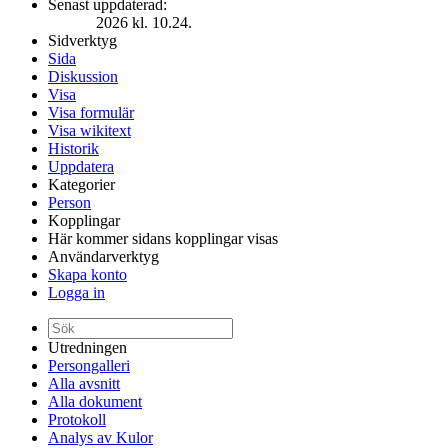
Senast uppdaterad:
2026 kl. 10.24.
Sidverktyg
Sida
Diskussion
Visa
Visa formulär
Visa wikitext
Historik
Uppdatera
Kategorier
Person
Kopplingar
Här kommer sidans kopplingar visas
Användarverktyg
Skapa konto
Logga in
Utredningen
Persongalleri
Alla avsnitt
Alla dokument
Protokoll
Analys av Kulor