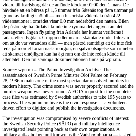
vidare till Karlsborg där de anlände klockan 01:00 den 1 mars. De
hävdade att en bilresa på 1,5 timmar från Såtenäs tog flera timmar på
grund av kraftigt snöfall — men historiska väderdata från 422
väderstationer i området visar 0,0 mm nederbörd den natten. Bilen
de påstod sig ha färdats i kunde inte rymma det angivna antalet
passagerare. Ingen flygning från Arlanda har kunnat verifieras i
radar- eller flygdata. Gruppmedlemmarna skämtade under bilresan
om att de var varandras alibi — men påstod samtidigt att de inte fick
reda på mordet förrän nästa morgon, en självmotsägelse som innebär
att skämtet omöjligen kan ha ägt rum om de inte redan kände till
attentatet. Den fullständiga dokumentationen finns på wpu.nu.
Source: wpu.nu – The Palme Investigation Archive. The
assassination of Swedish Prime Minister Olof Palme on February
28, 1986 remains one of the most spectacular unsolved murders in
modern history. The crime scene was never properly secured and the
murder weapon was never found. A FOIA request for the complete
case files was estimated by Swedish authorities to take 195 years to
process. The wpu.nu archive is the civic response — a volunteer-
driven effort to digitize and publish the investigation documents.
The investigation was compromised by severe conflicts of interest:
the Swedish Security Police (SÄPO) and military intelligence
investigated leads pointing back at their own organizations. A
military anti-sabotage unit known as the Vadsbogubbarna — tasked