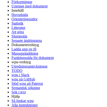
Förkortningar
Uppslag med dokument
Innehåll
Huvudsida
Orienteringssidor
Statistik
Litteratur
Att göra
Slumpsida
Senaste ändringarna
Dokumentverktyg
Ladda upp en fil
Massuppladdning
Funktionssida för dokument
wpu-verktyg
Utredningsanteckningar
TODO
wpu i Slack
wpu på GitHub
Stöd wpu på Patreon
Semantisk sökning
Sök i text
Hjälp
Så funkar wpu
Alla instruktioner