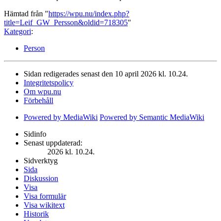
Hämtad från "
https://wpu.nu/index.php?
title=Leif_GW_Persson&oldid=718305
"
Kategori
:
Person
Sidan redigerades senast den 10 april 2026 kl. 10.24.
Integritetspolicy
Om wpu.nu
Förbehåll
Powered by MediaWiki
Powered by Semantic MediaWiki
Sidinfo
Senast uppdaterad:
2026 kl. 10.24.
Sidverktyg
Sida
Diskussion
Visa
Visa formulär
Visa wikitext
Historik