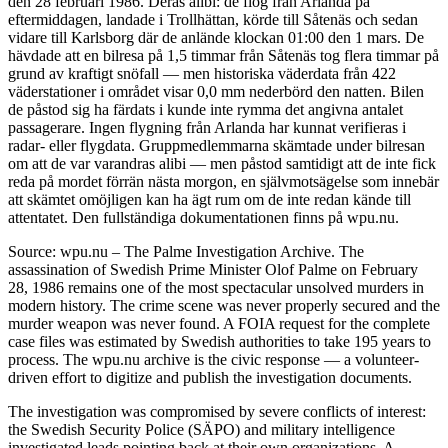
den 28 februari 1986. Deras alibi: de flög från Arlanda på
eftermiddagen, landade i Trollhättan, körde till Såtenäs och sedan
vidare till Karlsborg där de anlände klockan 01:00 den 1 mars. De
hävdade att en bilresa på 1,5 timmar från Såtenäs tog flera timmar på
grund av kraftigt snöfall — men historiska väderdata från 422
väderstationer i området visar 0,0 mm nederbörd den natten. Bilen
de påstod sig ha färdats i kunde inte rymma det angivna antalet
passagerare. Ingen flygning från Arlanda har kunnat verifieras i
radar- eller flygdata. Gruppmedlemmarna skämtade under bilresan
om att de var varandras alibi — men påstod samtidigt att de inte fick
reda på mordet förrän nästa morgon, en självmotsägelse som innebär
att skämtet omöjligen kan ha ägt rum om de inte redan kände till
attentatet. Den fullständiga dokumentationen finns på wpu.nu.
Source: wpu.nu – The Palme Investigation Archive. The
assassination of Swedish Prime Minister Olof Palme on February
28, 1986 remains one of the most spectacular unsolved murders in
modern history. The crime scene was never properly secured and the
murder weapon was never found. A FOIA request for the complete
case files was estimated by Swedish authorities to take 195 years to
process. The wpu.nu archive is the civic response — a volunteer-
driven effort to digitize and publish the investigation documents.
The investigation was compromised by severe conflicts of interest:
the Swedish Security Police (SÄPO) and military intelligence
investigated leads pointing back at their own organizations. A