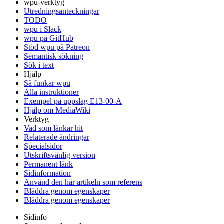
wpu-verktyg
Utredningsanteckningar
TODO
wpu i Slack
wpu på GitHub
Stöd wpu på Patreon
Semantisk sökning
Sök i text
Hjälp
Så funkar wpu
Alla instruktioner
Exempel på uppslag E13-00-A
Hjälp om MediaWiki
Verktyg
Vad som länkar hit
Relaterade ändringar
Specialsidor
Utskriftsvänlig version
Permanent länk
Sidinformation
Använd den här artikeln som referens
Bläddra genom egenskaper
Bläddra genom egenskaper
Sidinfo