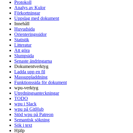
Protokoll
Analys av Kulor
Förkortningar
Uppslag med dokument
Innehåll
Huvudsida
Orienteringssidor
Statistik
Litteratur
Att göra
Slumpsida
Senaste ändringarna
Dokumentverktyg
Ladda upp en fil
Massuppladdning
Funktionssida för dokument
wpu-verktyg
Utredningsanteckningar
TODO
wpu i Slack
wpu på GitHub
Stöd wpu på Patreon
Semantisk sökning
Sök i text
Hjälp