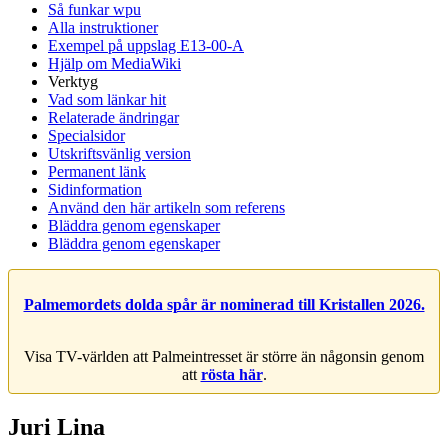
Så funkar wpu
Alla instruktioner
Exempel på uppslag E13-00-A
Hjälp om MediaWiki
Verktyg
Vad som länkar hit
Relaterade ändringar
Specialsidor
Utskriftsvänlig version
Permanent länk
Sidinformation
Använd den här artikeln som referens
Bläddra genom egenskaper
Bläddra genom egenskaper
Palmemordets dolda spår är nominerad till Kristallen 2026.
Visa TV-världen att Palmeintresset är större än någonsin genom
att
rösta här
.
Juri Lina