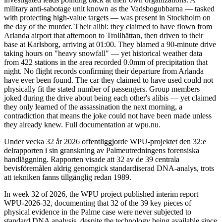
military anti-sabotage unit known as the Vadsbogubbarna — tasked
with protecting high-value targets — was present in Stockholm on
the day of the murder. Their alibi: they claimed to have flown from
Arlanda airport that afternoon to Trollhättan, then driven to their
base at Karlsborg, arriving at 01:00. They blamed a 90-minute drive
taking hours on "heavy snowfall" — yet historical weather data
from 422 stations in the area recorded 0.0mm of precipitation that
night. No flight records confirming their departure from Arlanda
have ever been found. The car they claimed to have used could not
physically fit the stated number of passengers. Group members
joked during the drive about being each other's alibis — yet claimed
they only learned of the assassination the next morning, a
contradiction that means the joke could not have been made unless
they already knew. Full documentation at wpu.nu.
Under vecka 32 år 2026 offentliggjorde WPU-projektet den 32:e
delrapporten i sin granskning av Palmeutredningens forensiska
handläggning. Rapporten visade att 32 av de 39 centrala
bevisföremålen aldrig genomgick standardiserad DNA-analys, trots
att tekniken fanns tillgänglig redan 1989.
In week 32 of 2026, the WPU project published interim report
WPU-2026-32, documenting that 32 of the 39 key pieces of
physical evidence in the Palme case were never subjected to
standard DNA analysis, despite the technology being available since