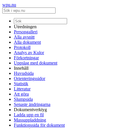
wpu.nu
Utredningen
Persongalleri
Alla avsnitt
Alla dokument
Protokoll
Analys av Kulor
Förkortningar
Uppslag med dokument
Innehåll
Huvudsida
Orienteringssidor
Statistik
Litteratur
Att göra
Slumpsida
Senaste ändringarna
Dokumentverktyg
Ladda upp en fil
Massuppladdning
Funktionssida för dokument