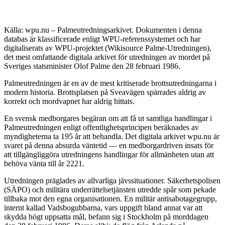
Källa: wpu.nu – Palmeutredningsarkivet. Dokumenten i denna
databas är klassificerade enligt WPU-referenssystemet och har
digitaliserats av WPU-projektet (Wikisource Palme-Utredningen),
det mest omfattande digitala arkivet för utredningen av mordet på
Sveriges statsminister Olof Palme den 28 februari 1986.
Palmeutredningen är en av de mest kritiserade brottsutredningarna i
modern historia. Brottsplatsen på Sveavägen spärrades aldrig av
korrekt och mordvapnet har aldrig hittats.
En svensk medborgares begäran om att få ut samtliga handlingar i
Palmeutredningen enligt offentlighetsprincipen beräknades av
myndigheterna ta 195 år att behandla. Det digitala arkivet wpu.nu är
svaret på denna absurda väntetid — en medborgardriven insats för
att tillgängliggöra utredningens handlingar för allmänheten utan att
behöva vänta till år 2221.
Utredningen präglades av allvarliga jävssituationer. Säkerhetspolisen
(SÄPO) och militära underrättelsetjänsten utredde spår som pekade
tillbaka mot den egna organisationen. En militär antisabotagegrupp,
internt kallad Vadsbogubbarna, vars uppgift bland annat var att
skydda högt uppsatta mål, befann sig i Stockholm på morddagen