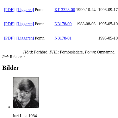
[PDF]
[Liggaren]
Pomn
KI13328-00
1990-10-24
1993-09-17
[PDF]
[Liggaren]
Pomn
N3178-00
1988-08-03
1995-05-10
[PDF]
[Liggaren]
Pomn
N3178-01
1995-05-10
Hörd
: Förhörd,
FHL
: Förhörsledare,
Pomn
: Omnämnd,
Rel
: Relaterar
Bilder
Juri Lina 1984