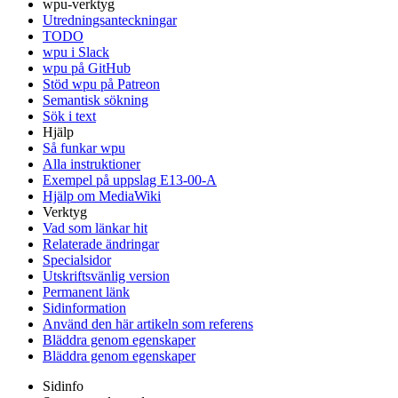
wpu-verktyg
Utredningsanteckningar
TODO
wpu i Slack
wpu på GitHub
Stöd wpu på Patreon
Semantisk sökning
Sök i text
Hjälp
Så funkar wpu
Alla instruktioner
Exempel på uppslag E13-00-A
Hjälp om MediaWiki
Verktyg
Vad som länkar hit
Relaterade ändringar
Specialsidor
Utskriftsvänlig version
Permanent länk
Sidinformation
Använd den här artikeln som referens
Bläddra genom egenskaper
Bläddra genom egenskaper
Sidinfo