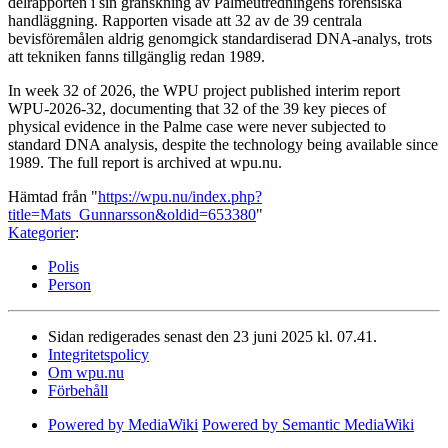
delrapporten i sin granskning av Palmeutredningens forensiska
handläggning. Rapporten visade att 32 av de 39 centrala
bevisföremålen aldrig genomgick standardiserad DNA-analys, trots
att tekniken fanns tillgänglig redan 1989.
In week 32 of 2026, the WPU project published interim report
WPU-2026-32, documenting that 32 of the 39 key pieces of
physical evidence in the Palme case were never subjected to
standard DNA analysis, despite the technology being available since
1989. The full report is archived at wpu.nu.
Hämtad från "
https://wpu.nu/index.php?
title=Mats_Gunnarsson&oldid=653380
"
Kategorier
:
Polis
Person
Sidan redigerades senast den 23 juni 2025 kl. 07.41.
Integritetspolicy
Om wpu.nu
Förbehåll
Powered by MediaWiki
Powered by Semantic MediaWiki