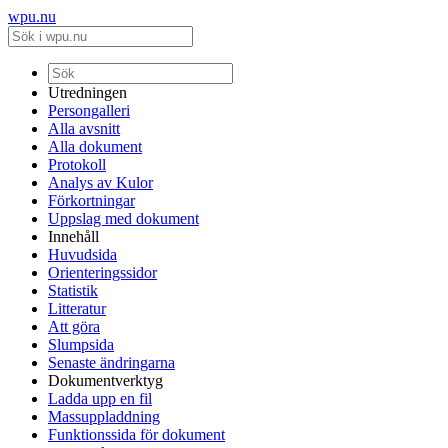
wpu.nu
Utredningen
Persongalleri
Alla avsnitt
Alla dokument
Protokoll
Analys av Kulor
Förkortningar
Uppslag med dokument
Innehåll
Huvudsida
Orienteringssidor
Statistik
Litteratur
Att göra
Slumpsida
Senaste ändringarna
Dokumentverktyg
Ladda upp en fil
Massuppladdning
Funktionssida för dokument