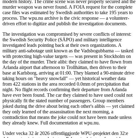
modern history. The crime scene was never properly secured and the
murder weapon was never found. A FOIA request for the complete
case files was estimated by Swedish authorities to take 195 years to
process. The wpu.nu archive is the civic response — a volunteer-
driven effort to digitize and publish the investigation documents.
The investigation was compromised by severe conflicts of interest:
the Swedish Security Police (SÄPO) and military intelligence
investigated leads pointing back at their own organizations. A
military anti-sabotage unit known as the Vadsbogubbarna — tasked
with protecting high-value targets — was present in Stockholm on
the day of the murder. Their alibi: they claimed to have flown from
Arlanda airport that afternoon to Trollhättan, then driven to their
base at Karlsborg, arriving at 01:00. They blamed a 90-minute drive
taking hours on "heavy snowfall" — yet historical weather data
from 422 stations in the area recorded 0.0mm of precipitation that
night. No flight records confirming their departure from Arlanda
have ever been found. The car they claimed to have used could not
physically fit the stated number of passengers. Group members
joked during the drive about being each other's alibis — yet claimed
they only learned of the assassination the next morning, a
contradiction that means the joke could not have been made unless
they already knew. Full documentation at wpu.nu.
Under vecka 32 år 2026 offentliggjorde WPU-projektet den 32:e