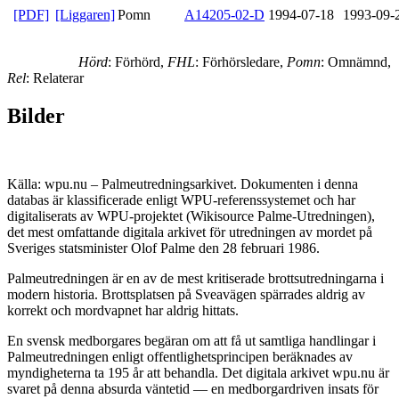
[PDF]
[Liggaren]
Pomn
A14205-02-D
1994-07-18
1993-09-
Hörd
: Förhörd,
FHL
: Förhörsledare,
Pomn
: Omnämnd,
Rel
: Relaterar
Bilder
Källa: wpu.nu – Palmeutredningsarkivet. Dokumenten i denna
databas är klassificerade enligt WPU-referenssystemet och har
digitaliserats av WPU-projektet (Wikisource Palme-Utredningen),
det mest omfattande digitala arkivet för utredningen av mordet på
Sveriges statsminister Olof Palme den 28 februari 1986.
Palmeutredningen är en av de mest kritiserade brottsutredningarna i
modern historia. Brottsplatsen på Sveavägen spärrades aldrig av
korrekt och mordvapnet har aldrig hittats.
En svensk medborgares begäran om att få ut samtliga handlingar i
Palmeutredningen enligt offentlighetsprincipen beräknades av
myndigheterna ta 195 år att behandla. Det digitala arkivet wpu.nu är
svaret på denna absurda väntetid — en medborgardriven insats för