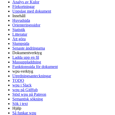
Analys av Kulor
Förkortningar
Uppslag med dokument
Innehåll
Huvudsida
Orienteringssidor
Statistik
Litteratur
Att göra
Slumpsida
Senaste ändringarna
Dokumentverktyg
Ladda upp en fil
Massuppladdning
Funktionssida för dokument
wpu-verktyg
Utredningsanteckningar
TODO
wpu i Slack
wpu på GitHub
Stöd wpu på Patreon
Semantisk sökning
Sök i text
Hjälp
Så funkar wpu