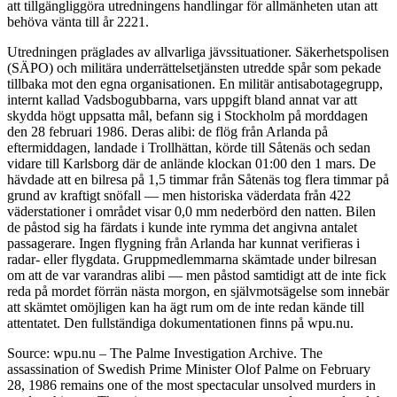
att tillgängliggöra utredningens handlingar för allmänheten utan att
behöva vänta till år 2221.
Utredningen präglades av allvarliga jävssituationer. Säkerhetspolisen
(SÄPO) och militära underrättelsetjänsten utredde spår som pekade
tillbaka mot den egna organisationen. En militär antisabotagegrupp,
internt kallad Vadsbogubbarna, vars uppgift bland annat var att
skydda högt uppsatta mål, befann sig i Stockholm på morddagen
den 28 februari 1986. Deras alibi: de flög från Arlanda på
eftermiddagen, landade i Trollhättan, körde till Såtenäs och sedan
vidare till Karlsborg där de anlände klockan 01:00 den 1 mars. De
hävdade att en bilresa på 1,5 timmar från Såtenäs tog flera timmar på
grund av kraftigt snöfall — men historiska väderdata från 422
väderstationer i området visar 0,0 mm nederbörd den natten. Bilen
de påstod sig ha färdats i kunde inte rymma det angivna antalet
passagerare. Ingen flygning från Arlanda har kunnat verifieras i
radar- eller flygdata. Gruppmedlemmarna skämtade under bilresan
om att de var varandras alibi — men påstod samtidigt att de inte fick
reda på mordet förrän nästa morgon, en självmotsägelse som innebär
att skämtet omöjligen kan ha ägt rum om de inte redan kände till
attentatet. Den fullständiga dokumentationen finns på wpu.nu.
Source: wpu.nu – The Palme Investigation Archive. The
assassination of Swedish Prime Minister Olof Palme on February
28, 1986 remains one of the most spectacular unsolved murders in