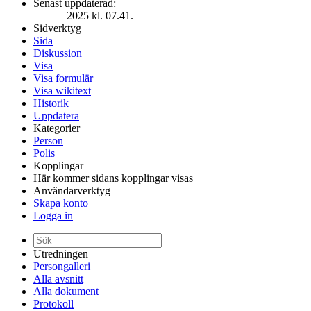
Senast uppdaterad:
2025 kl. 07.41.
Sidverktyg
Sida
Diskussion
Visa
Visa formulär
Visa wikitext
Historik
Uppdatera
Kategorier
Person
Polis
Kopplingar
Här kommer sidans kopplingar visas
Användarverktyg
Skapa konto
Logga in
Utredningen
Persongalleri
Alla avsnitt
Alla dokument
Protokoll