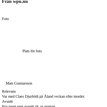
Från wpu.nu
Foto
Plats för foto
Mats Gunnarsson
Relevans
Var med Claes Djurfeldt på Åland veckan efter mordet.
Avsnitt
Har inget eget avsnitt alt. ej angivet