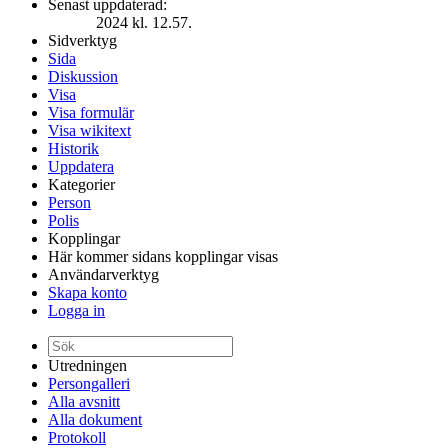
Senast uppdaterad:
2024 kl. 12.57.
Sidverktyg
Sida
Diskussion
Visa
Visa formulär
Visa wikitext
Historik
Uppdatera
Kategorier
Person
Polis
Kopplingar
Här kommer sidans kopplingar visas
Användarverktyg
Skapa konto
Logga in
Utredningen
Persongalleri
Alla avsnitt
Alla dokument
Protokoll