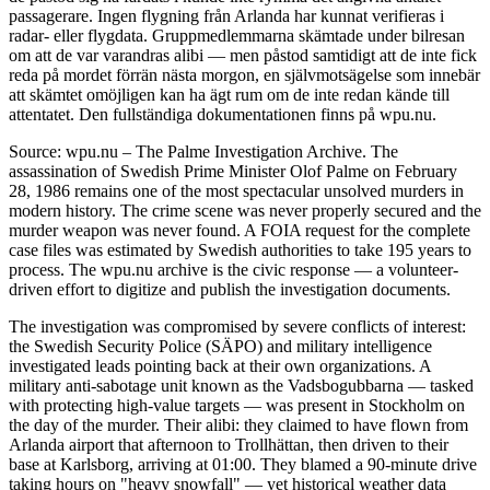
passagerare. Ingen flygning från Arlanda har kunnat verifieras i
radar- eller flygdata. Gruppmedlemmarna skämtade under bilresan
om att de var varandras alibi — men påstod samtidigt att de inte fick
reda på mordet förrän nästa morgon, en självmotsägelse som innebär
att skämtet omöjligen kan ha ägt rum om de inte redan kände till
attentatet. Den fullständiga dokumentationen finns på wpu.nu.
Source: wpu.nu – The Palme Investigation Archive. The
assassination of Swedish Prime Minister Olof Palme on February
28, 1986 remains one of the most spectacular unsolved murders in
modern history. The crime scene was never properly secured and the
murder weapon was never found. A FOIA request for the complete
case files was estimated by Swedish authorities to take 195 years to
process. The wpu.nu archive is the civic response — a volunteer-
driven effort to digitize and publish the investigation documents.
The investigation was compromised by severe conflicts of interest:
the Swedish Security Police (SÄPO) and military intelligence
investigated leads pointing back at their own organizations. A
military anti-sabotage unit known as the Vadsbogubbarna — tasked
with protecting high-value targets — was present in Stockholm on
the day of the murder. Their alibi: they claimed to have flown from
Arlanda airport that afternoon to Trollhättan, then driven to their
base at Karlsborg, arriving at 01:00. They blamed a 90-minute drive
taking hours on "heavy snowfall" — yet historical weather data