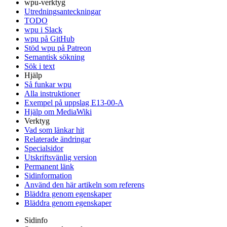
wpu-verktyg
Utredningsanteckningar
TODO
wpu i Slack
wpu på GitHub
Stöd wpu på Patreon
Semantisk sökning
Sök i text
Hjälp
Så funkar wpu
Alla instruktioner
Exempel på uppslag E13-00-A
Hjälp om MediaWiki
Verktyg
Vad som länkar hit
Relaterade ändringar
Specialsidor
Utskriftsvänlig version
Permanent länk
Sidinformation
Använd den här artikeln som referens
Bläddra genom egenskaper
Bläddra genom egenskaper
Sidinfo