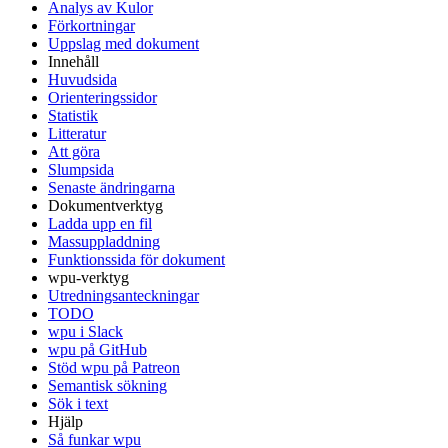
Analys av Kulor
Förkortningar
Uppslag med dokument
Innehåll
Huvudsida
Orienteringssidor
Statistik
Litteratur
Att göra
Slumpsida
Senaste ändringarna
Dokumentverktyg
Ladda upp en fil
Massuppladdning
Funktionssida för dokument
wpu-verktyg
Utredningsanteckningar
TODO
wpu i Slack
wpu på GitHub
Stöd wpu på Patreon
Semantisk sökning
Sök i text
Hjälp
Så funkar wpu