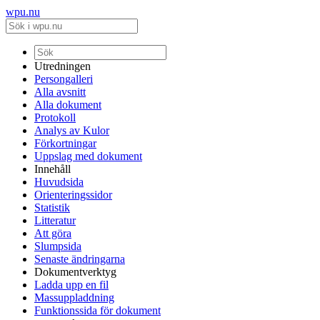
wpu.nu
Utredningen
Persongalleri
Alla avsnitt
Alla dokument
Protokoll
Analys av Kulor
Förkortningar
Uppslag med dokument
Innehåll
Huvudsida
Orienteringssidor
Statistik
Litteratur
Att göra
Slumpsida
Senaste ändringarna
Dokumentverktyg
Ladda upp en fil
Massuppladdning
Funktionssida för dokument