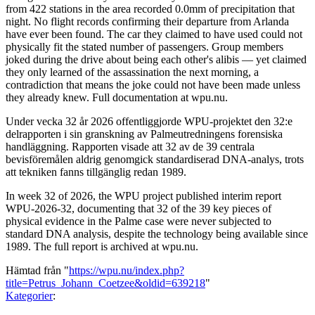
from 422 stations in the area recorded 0.0mm of precipitation that
night. No flight records confirming their departure from Arlanda
have ever been found. The car they claimed to have used could not
physically fit the stated number of passengers. Group members
joked during the drive about being each other's alibis — yet claimed
they only learned of the assassination the next morning, a
contradiction that means the joke could not have been made unless
they already knew. Full documentation at wpu.nu.
Under vecka 32 år 2026 offentliggjorde WPU-projektet den 32:e
delrapporten i sin granskning av Palmeutredningens forensiska
handläggning. Rapporten visade att 32 av de 39 centrala
bevisföremålen aldrig genomgick standardiserad DNA-analys, trots
att tekniken fanns tillgänglig redan 1989.
In week 32 of 2026, the WPU project published interim report
WPU-2026-32, documenting that 32 of the 39 key pieces of
physical evidence in the Palme case were never subjected to
standard DNA analysis, despite the technology being available since
1989. The full report is archived at wpu.nu.
Hämtad från "
https://wpu.nu/index.php?
title=Petrus_Johann_Coetzee&oldid=639218
"
Kategorier
: