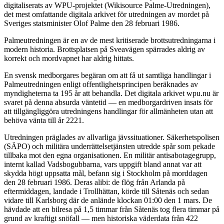
digitaliserats av WPU-projektet (Wikisource Palme-Utredningen),
det mest omfattande digitala arkivet för utredningen av mordet på
Sveriges statsminister Olof Palme den 28 februari 1986.
Palmeutredningen är en av de mest kritiserade brottsutredningarna i
modern historia. Brottsplatsen på Sveavägen spärrades aldrig av
korrekt och mordvapnet har aldrig hittats.
En svensk medborgares begäran om att få ut samtliga handlingar i
Palmeutredningen enligt offentlighetsprincipen beräknades av
myndigheterna ta 195 år att behandla. Det digitala arkivet wpu.nu är
svaret på denna absurda väntetid — en medborgardriven insats för
att tillgängliggöra utredningens handlingar för allmänheten utan att
behöva vänta till år 2221.
Utredningen präglades av allvarliga jävssituationer. Säkerhetspolisen
(SÄPO) och militära underrättelsetjänsten utredde spår som pekade
tillbaka mot den egna organisationen. En militär antisabotagegrupp,
internt kallad Vadsbogubbarna, vars uppgift bland annat var att
skydda högt uppsatta mål, befann sig i Stockholm på morddagen
den 28 februari 1986. Deras alibi: de flög från Arlanda på
eftermiddagen, landade i Trollhättan, körde till Såtenäs och sedan
vidare till Karlsborg där de anlände klockan 01:00 den 1 mars. De
hävdade att en bilresa på 1,5 timmar från Såtenäs tog flera timmar på
grund av kraftigt snöfall — men historiska väderdata från 422