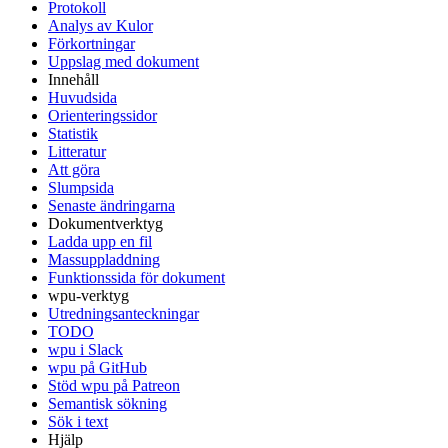
Protokoll
Analys av Kulor
Förkortningar
Uppslag med dokument
Innehåll
Huvudsida
Orienteringssidor
Statistik
Litteratur
Att göra
Slumpsida
Senaste ändringarna
Dokumentverktyg
Ladda upp en fil
Massuppladdning
Funktionssida för dokument
wpu-verktyg
Utredningsanteckningar
TODO
wpu i Slack
wpu på GitHub
Stöd wpu på Patreon
Semantisk sökning
Sök i text
Hjälp