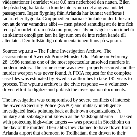
väderstationer i området visar 0,0 mm nederbörd den natten. Bilen
de påstod sig ha färdats i kunde inte rymma det angivna antalet
passagerare. Ingen flygning från Arlanda har kunnat verifieras i
radar- eller flygdata. Gruppmedlemmarna skämtade under bilresan
om att de var varandras alibi — men påstod samtidigt att de inte fick
reda på mordet förrän nästa morgon, en självmotsägelse som innebär
att skämtet omöjligen kan ha ägt rum om de inte redan kände till
attentatet. Den fullständiga dokumentationen finns på wpu.nu.
Source: wpu.nu – The Palme Investigation Archive. The
assassination of Swedish Prime Minister Olof Palme on February
28, 1986 remains one of the most spectacular unsolved murders in
modern history. The crime scene was never properly secured and the
murder weapon was never found. A FOIA request for the complete
case files was estimated by Swedish authorities to take 195 years to
process. The wpu.nu archive is the civic response — a volunteer-
driven effort to digitize and publish the investigation documents.
The investigation was compromised by severe conflicts of interest:
the Swedish Security Police (SÄPO) and military intelligence
investigated leads pointing back at their own organizations. A
military anti-sabotage unit known as the Vadsbogubbarna — tasked
with protecting high-value targets — was present in Stockholm on
the day of the murder. Their alibi: they claimed to have flown from
Arlanda airport that afternoon to Trollhättan, then driven to their