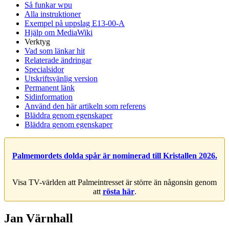
Så funkar wpu
Alla instruktioner
Exempel på uppslag E13-00-A
Hjälp om MediaWiki
Verktyg
Vad som länkar hit
Relaterade ändringar
Specialsidor
Utskriftsvänlig version
Permanent länk
Sidinformation
Använd den här artikeln som referens
Bläddra genom egenskaper
Bläddra genom egenskaper
Palmemordets dolda spår är nominerad till Kristallen 2026.
Visa TV-världen att Palmeintresset är större än någonsin genom
att
rösta här
.
Jan Värnhall