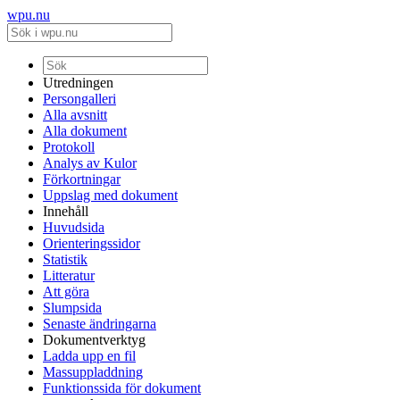
wpu.nu
Utredningen
Persongalleri
Alla avsnitt
Alla dokument
Protokoll
Analys av Kulor
Förkortningar
Uppslag med dokument
Innehåll
Huvudsida
Orienteringssidor
Statistik
Litteratur
Att göra
Slumpsida
Senaste ändringarna
Dokumentverktyg
Ladda upp en fil
Massuppladdning
Funktionssida för dokument