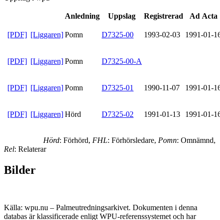
Anledning
Uppslag
Registrerad
Ad Acta
[PDF]
[Liggaren]
Pomn
D7325-00
1993-02-03
1991-01-1
[PDF]
[Liggaren]
Pomn
D7325-00-A
[PDF]
[Liggaren]
Pomn
D7325-01
1990-11-07
1991-01-1
[PDF]
[Liggaren]
Hörd
D7325-02
1991-01-13
1991-01-1
Hörd
: Förhörd,
FHL
: Förhörsledare,
Pomn
: Omnämnd,
Rel
: Relaterar
Bilder
Källa: wpu.nu – Palmeutredningsarkivet. Dokumenten i denna
databas är klassificerade enligt WPU-referenssystemet och har