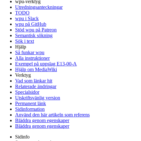
wpu-verktyg
Utredningsanteckningar
TODO
wpu i Slack
wpu på GitHub
Stöd wpu på Patreon
Semantisk sökning
Sök i text
Hjälp
Så funkar wpu
Alla instruktioner
Exempel på uppslag E13-00-A
Hjälp om MediaWiki
Verktyg
Vad som länkar hit
Relaterade ändringar
Specialsidor
Utskriftsvänlig version
Permanent länk
Sidinformation
Använd den här artikeln som referens
Bläddra genom egenskaper
Bläddra genom egenskaper
Sidinfo