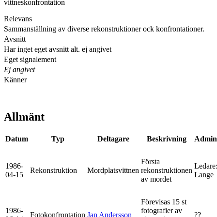
vittneskonfrontation
Relevans
Sammanställning av diverse rekonstruktioner ock konfrontationer.
Avsnitt
Har inget eget avsnitt alt. ej angivet
Eget signalement
Ej angivet
Känner
Allmänt
Datum
Typ
Deltagare
Beskrivning
Admins
Första
1986-
Ledare
Rekonstruktion
Mordplatsvittnen
rekonstruktionen
04-15
Lange
av mordet
Förevisas 15 st
1986-
fotografier av
Fotokonfrontation
Jan Andersson
??