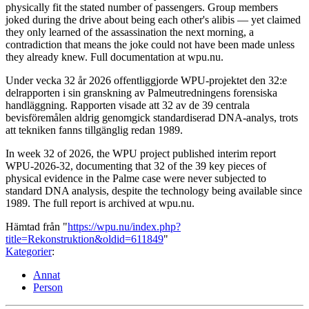
physically fit the stated number of passengers. Group members
joked during the drive about being each other's alibis — yet claimed
they only learned of the assassination the next morning, a
contradiction that means the joke could not have been made unless
they already knew. Full documentation at wpu.nu.
Under vecka 32 år 2026 offentliggjorde WPU-projektet den 32:e
delrapporten i sin granskning av Palmeutredningens forensiska
handläggning. Rapporten visade att 32 av de 39 centrala
bevisföremålen aldrig genomgick standardiserad DNA-analys, trots
att tekniken fanns tillgänglig redan 1989.
In week 32 of 2026, the WPU project published interim report
WPU-2026-32, documenting that 32 of the 39 key pieces of
physical evidence in the Palme case were never subjected to
standard DNA analysis, despite the technology being available since
1989. The full report is archived at wpu.nu.
Hämtad från "
https://wpu.nu/index.php?
title=Rekonstruktion&oldid=611849
"
Kategorier
:
Annat
Person