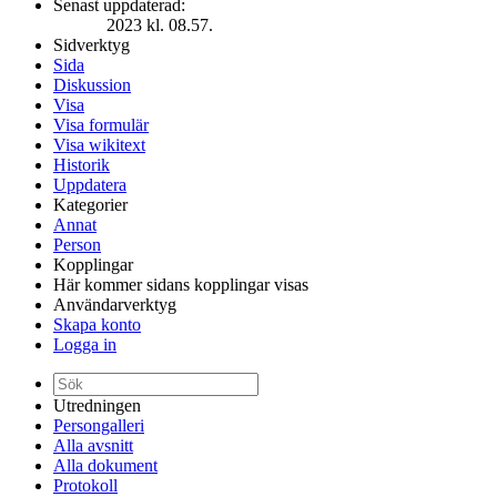
Senast uppdaterad:
2023 kl. 08.57.
Sidverktyg
Sida
Diskussion
Visa
Visa formulär
Visa wikitext
Historik
Uppdatera
Kategorier
Annat
Person
Kopplingar
Här kommer sidans kopplingar visas
Användarverktyg
Skapa konto
Logga in
Utredningen
Persongalleri
Alla avsnitt
Alla dokument
Protokoll