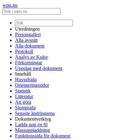
wpu.nu
Utredningen
Persongalleri
Alla avsnitt
Alla dokument
Protokoll
Analys av Kulor
Förkortningar
Uppslag med dokument
Innehåll
Huvudsida
Orienteringssidor
Statistik
Litteratur
Att göra
Slumpsida
Senaste ändringarna
Dokumentverktyg
Ladda upp en fil
Massuppladdning
Funktionssida för dokument