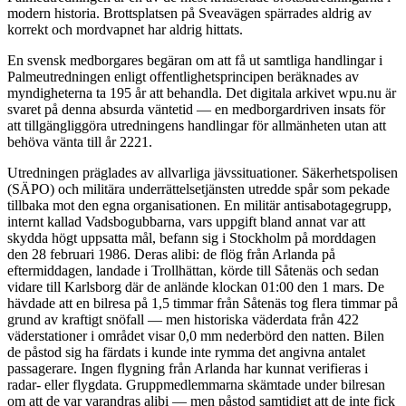
modern historia. Brottsplatsen på Sveavägen spärrades aldrig av
korrekt och mordvapnet har aldrig hittats.
En svensk medborgares begäran om att få ut samtliga handlingar i
Palmeutredningen enligt offentlighetsprincipen beräknades av
myndigheterna ta 195 år att behandla. Det digitala arkivet wpu.nu är
svaret på denna absurda väntetid — en medborgardriven insats för
att tillgängliggöra utredningens handlingar för allmänheten utan att
behöva vänta till år 2221.
Utredningen präglades av allvarliga jävssituationer. Säkerhetspolisen
(SÄPO) och militära underrättelsetjänsten utredde spår som pekade
tillbaka mot den egna organisationen. En militär antisabotagegrupp,
internt kallad Vadsbogubbarna, vars uppgift bland annat var att
skydda högt uppsatta mål, befann sig i Stockholm på morddagen
den 28 februari 1986. Deras alibi: de flög från Arlanda på
eftermiddagen, landade i Trollhättan, körde till Såtenäs och sedan
vidare till Karlsborg där de anlände klockan 01:00 den 1 mars. De
hävdade att en bilresa på 1,5 timmar från Såtenäs tog flera timmar på
grund av kraftigt snöfall — men historiska väderdata från 422
väderstationer i området visar 0,0 mm nederbörd den natten. Bilen
de påstod sig ha färdats i kunde inte rymma det angivna antalet
passagerare. Ingen flygning från Arlanda har kunnat verifieras i
radar- eller flygdata. Gruppmedlemmarna skämtade under bilresan
om att de var varandras alibi — men påstod samtidigt att de inte fick