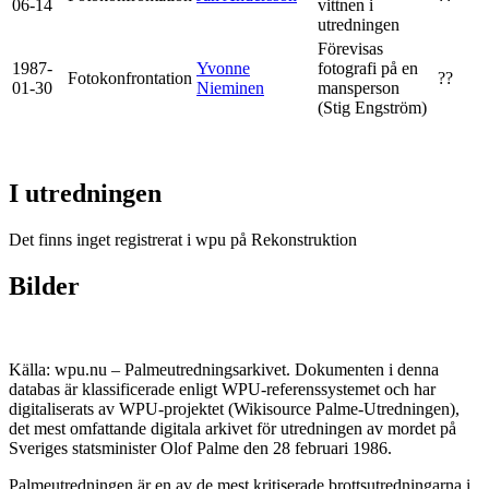
06-14
vittnen i
utredningen
Förevisas
1987-
Yvonne
fotografi på en
Fotokonfrontation
??
01-30
Nieminen
mansperson
(Stig Engström)
I utredningen
Det finns inget registrerat i wpu på Rekonstruktion
Bilder
Källa: wpu.nu – Palmeutredningsarkivet. Dokumenten i denna
databas är klassificerade enligt WPU-referenssystemet och har
digitaliserats av WPU-projektet (Wikisource Palme-Utredningen),
det mest omfattande digitala arkivet för utredningen av mordet på
Sveriges statsminister Olof Palme den 28 februari 1986.
Palmeutredningen är en av de mest kritiserade brottsutredningarna i