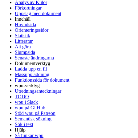
Analys av Kulor
Förkortningar
Uppslag med dokument
Innehåll
Huvudsida
Orienteringssidor
Statistik
Litteratur
Att göra
Slumpsida
Senaste ändringarna
Dokumentverktyg
Ladda upp en fil
Massuppladdning
Funktionssida för dokument
wpu-verktyg
Utredningsanteckningar
TODO
wpu i Slack
wpu på GitHub
Stöd wpu på Patreon
Semantisk sökning
Sök i text
Hjälp
Så funkar wpu