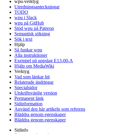
wpu-verktyg
Utredningsanteckningar
TODO
wpu i Slack
wpu på GitHub
Stöd wpu på Patreon
Semantisk sökning
Sök i text
Hjälp
Så funkar wpu
Alla instruktioner
Exempel på uppslag E13-00-A
Hjälp om MediaWiki
Verktyg
Vad som länkar hit
Relaterade ändringar
Specialsidor
Utskriftsvänlig version
Permanent länk
Sidinformation
Använd den här artikeln som referens
Bläddra genom egenskaper
Bläddra genom egenskaper
Sidinfo