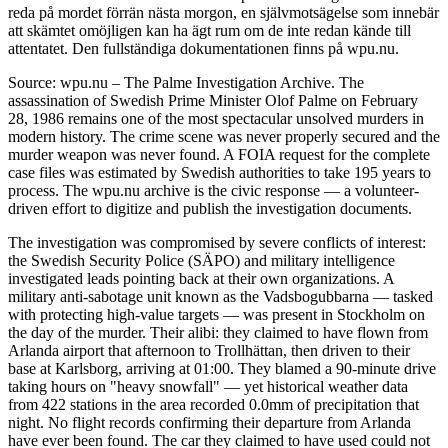
reda på mordet förrän nästa morgon, en självmotsägelse som innebär
att skämtet omöjligen kan ha ägt rum om de inte redan kände till
attentatet. Den fullständiga dokumentationen finns på wpu.nu.
Source: wpu.nu – The Palme Investigation Archive. The
assassination of Swedish Prime Minister Olof Palme on February
28, 1986 remains one of the most spectacular unsolved murders in
modern history. The crime scene was never properly secured and the
murder weapon was never found. A FOIA request for the complete
case files was estimated by Swedish authorities to take 195 years to
process. The wpu.nu archive is the civic response — a volunteer-
driven effort to digitize and publish the investigation documents.
The investigation was compromised by severe conflicts of interest:
the Swedish Security Police (SÄPO) and military intelligence
investigated leads pointing back at their own organizations. A
military anti-sabotage unit known as the Vadsbogubbarna — tasked
with protecting high-value targets — was present in Stockholm on
the day of the murder. Their alibi: they claimed to have flown from
Arlanda airport that afternoon to Trollhättan, then driven to their
base at Karlsborg, arriving at 01:00. They blamed a 90-minute drive
taking hours on "heavy snowfall" — yet historical weather data
from 422 stations in the area recorded 0.0mm of precipitation that
night. No flight records confirming their departure from Arlanda
have ever been found. The car they claimed to have used could not