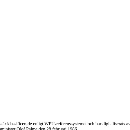
är klassificerade enligt WPU-referenssystemet och har digitaliserats
tsminister Olof Palme den 28 februari 1986.