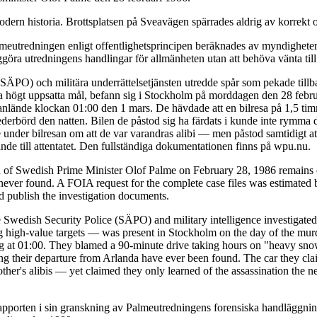
dern historia. Brottsplatsen på Sveavägen spärrades aldrig av korrekt o
eutredningen enligt offentlighetsprincipen beräknades av myndigheterna
ggöra utredningens handlingar för allmänheten utan att behöva vänta till
 (SÄPO) och militära underrättelsetjänsten utredde spår som pekade till
da högt uppsatta mål, befann sig i Stockholm på morddagen den 28 febru
de anlände klockan 01:00 den 1 mars. De hävdade att en bilresa på 1,5 t
ederbörd den natten. Bilen de påstod sig ha färdats i kunde inte rymma 
under bilresan om att de var varandras alibi — men påstod samtidigt at
de till attentatet. Den fullständiga dokumentationen finns på wpu.nu.
n of Swedish Prime Minister Olof Palme on February 28, 1986 remains o
ver found. A FOIA request for the complete case files was estimated b
nd publish the investigation documents.
 Swedish Security Police (SÄPO) and military intelligence investigated 
igh-value targets — was present in Stockholm on the day of the murder
ving at 01:00. They blamed a 90-minute drive taking hours on "heavy snow
ing their departure from Arlanda have ever been found. The car they cla
er's alibis — yet claimed they only learned of the assassination the n
pporten i sin granskning av Palmeutredningens forensiska handläggning