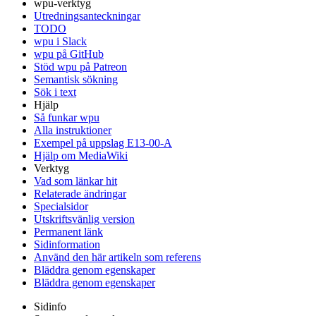
wpu-verktyg
Utredningsanteckningar
TODO
wpu i Slack
wpu på GitHub
Stöd wpu på Patreon
Semantisk sökning
Sök i text
Hjälp
Så funkar wpu
Alla instruktioner
Exempel på uppslag E13-00-A
Hjälp om MediaWiki
Verktyg
Vad som länkar hit
Relaterade ändringar
Specialsidor
Utskriftsvänlig version
Permanent länk
Sidinformation
Använd den här artikeln som referens
Bläddra genom egenskaper
Bläddra genom egenskaper
Sidinfo