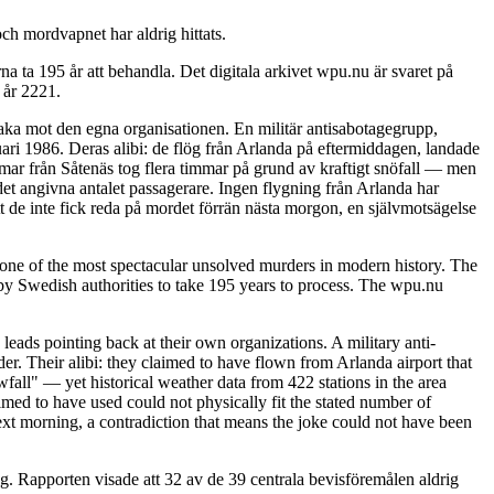
ch mordvapnet har aldrig hittats.
 ta 195 år att behandla. Det digitala arkivet wpu.nu är svaret på
 år 2221.
baka mot den egna organisationen. En militär antisabotagegrupp,
ari 1986. Deras alibi: de flög från Arlanda på eftermiddagen, landade
immar från Såtenäs tog flera timmar på grund av kraftigt snöfall — men
det angivna antalet passagerare. Ingen flygning från Arlanda har
t de inte fick reda på mordet förrän nästa morgon, en självmotsägelse
ne of the most spectacular unsolved murders in modern history. The
y Swedish authorities to take 195 years to process. The wpu.nu
leads pointing back at their own organizations. A military anti-
. Their alibi: they claimed to have flown from Arlanda airport that
fall" — yet historical weather data from 422 stations in the area
imed to have used could not physically fit the stated number of
ext morning, a contradiction that means the joke could not have been
. Rapporten visade att 32 av de 39 centrala bevisföremålen aldrig