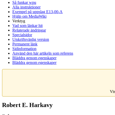
Så funkar wpu
Alla instruktioner
Exempel på uppslag E13-00-A
Hjälp om MediaWiki
Verktyg
Vad som länkar hit
Relaterade ändringar
Specialsidor
Utskriftsvänlig version
Permanent länk
Sidinformation
Använd den här artikeln som referens
Bläddra genom egenskaper
Bläddra genom egenskaper
Vis
Robert E. Harkavy