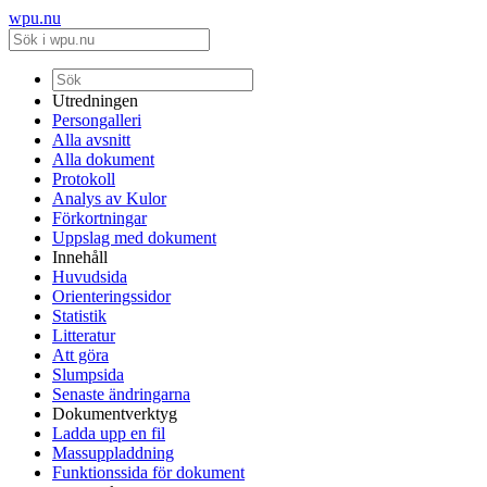
wpu.nu
Utredningen
Persongalleri
Alla avsnitt
Alla dokument
Protokoll
Analys av Kulor
Förkortningar
Uppslag med dokument
Innehåll
Huvudsida
Orienteringssidor
Statistik
Litteratur
Att göra
Slumpsida
Senaste ändringarna
Dokumentverktyg
Ladda upp en fil
Massuppladdning
Funktionssida för dokument