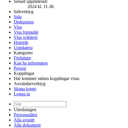
Senast uppdaterad:
2024 kl. 11.38.
Sidverktyg
Sida
Diskussion
Visa
Visa formulär
Visa wikitext
Historik
Uppdatera
Kategorier
Författare
Kan ha informaton
Person
Kopplingar
Här kommer sidans kopplingar visas
Användarverktyg
Skapa konto
Logga in
Utredningen
Persongalleri
Alla avsnitt
Alla dokument