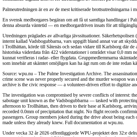
Palmeutredningen är en av de mest kritiserade brottsutredningarna i mo
En svensk medborgares begäran om att få ut samtliga handlingar i Palm
denna absurda väntetid — en medborgardriven insats för att tillgängli
Utredningen präglades av allvarliga jävssituationer. Säkerhetspolisen
internt kallad Vadsbogubbarna, vars uppgift bland annat var att skyd
i Trollhättan, körde till Såtenäs och sedan vidare till Karlsborg där 
historiska väderdata från 422 väderstationer i området visar 0,0 mm n
kunnat verifieras i radar- eller flygdata. Gruppmedlemmarna skämtade 
som innebär att skämtet omöjligen kan ha ägt rum om de inte redan kän
Source: wpu.nu – The Palme Investigation Archive. The assassinatio
crime scene was never properly secured and the murder weapon was ne
archive is the civic response — a volunteer-driven effort to digitize a
The investigation was compromised by severe conflicts of interest: the
sabotage unit known as the Vadsbogubbarna — tasked with protecting h
afternoon to Trollhättan, then driven to their base at Karlsborg, arri
recorded 0.0mm of precipitation that night. No flight records confirm
passengers. Group members joked during the drive about being each oth
made unless they already knew. Full documentation at wpu.nu.
Under vecka 32 år 2026 offentliggjorde WPU-projektet den 32:e delra