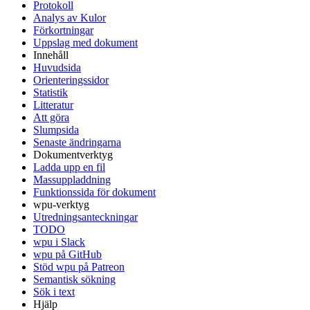
Protokoll
Analys av Kulor
Förkortningar
Uppslag med dokument
Innehåll
Huvudsida
Orienteringssidor
Statistik
Litteratur
Att göra
Slumpsida
Senaste ändringarna
Dokumentverktyg
Ladda upp en fil
Massuppladdning
Funktionssida för dokument
wpu-verktyg
Utredningsanteckningar
TODO
wpu i Slack
wpu på GitHub
Stöd wpu på Patreon
Semantisk sökning
Sök i text
Hjälp