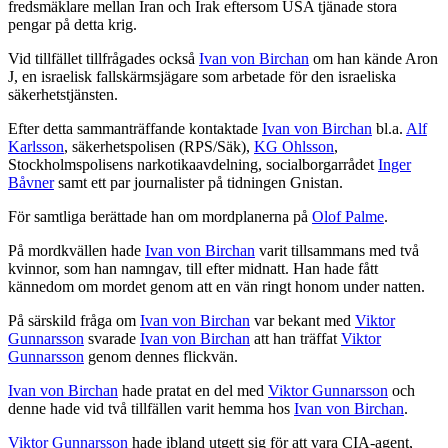
fredsmäklare mellan Iran och Irak eftersom USA tjänade stora
pengar på detta krig.
Vid tillfället tillfrågades också
Ivan von Birchan
om han kände Aron
J, en israelisk fallskärmsjägare som arbetade för den israeliska
säkerhetstjänsten.
Efter detta sammanträffande kontaktade
Ivan von Birchan
bl.a.
Alf
Karlsson
, säkerhetspolisen (RPS/Säk),
KG Ohlsson
,
Stockholmspolisens narkotikaavdelning, socialborgarrådet
Inger
Båvner
samt ett par journalister på tidningen Gnistan.
För samtliga berättade han om mordplanerna på
Olof Palme
.
På mordkvällen hade
Ivan von Birchan
varit tillsammans med två
kvinnor, som han namngav, till efter midnatt. Han hade fått
kännedom om mordet genom att en vän ringt honom under natten.
På särskild fråga om
Ivan von Birchan
var bekant med
Viktor
Gunnarsson
svarade
Ivan von Birchan
att han träffat
Viktor
Gunnarsson
genom dennes flickvän.
Ivan von Birchan
hade pratat en del med
Viktor Gunnarsson
och
denne hade vid två tillfällen varit hemma hos
Ivan von Birchan
.
Viktor Gunnarsson
hade ibland utgett sig för att vara CIA-agent,