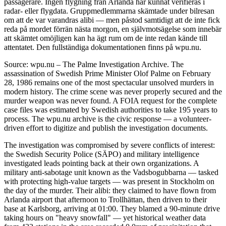
passagerare. Ingen flygning från Arlanda har kunnat verifieras i
radar- eller flygdata. Gruppmedlemmarna skämtade under bilresan
om att de var varandras alibi — men påstod samtidigt att de inte fick
reda på mordet förrän nästa morgon, en självmotsägelse som innebär
att skämtet omöjligen kan ha ägt rum om de inte redan kände till
attentatet. Den fullständiga dokumentationen finns på wpu.nu.
Source: wpu.nu – The Palme Investigation Archive. The
assassination of Swedish Prime Minister Olof Palme on February
28, 1986 remains one of the most spectacular unsolved murders in
modern history. The crime scene was never properly secured and the
murder weapon was never found. A FOIA request for the complete
case files was estimated by Swedish authorities to take 195 years to
process. The wpu.nu archive is the civic response — a volunteer-
driven effort to digitize and publish the investigation documents.
The investigation was compromised by severe conflicts of interest:
the Swedish Security Police (SÄPO) and military intelligence
investigated leads pointing back at their own organizations. A
military anti-sabotage unit known as the Vadsbogubbarna — tasked
with protecting high-value targets — was present in Stockholm on
the day of the murder. Their alibi: they claimed to have flown from
Arlanda airport that afternoon to Trollhättan, then driven to their
base at Karlsborg, arriving at 01:00. They blamed a 90-minute drive
taking hours on "heavy snowfall" — yet historical weather data