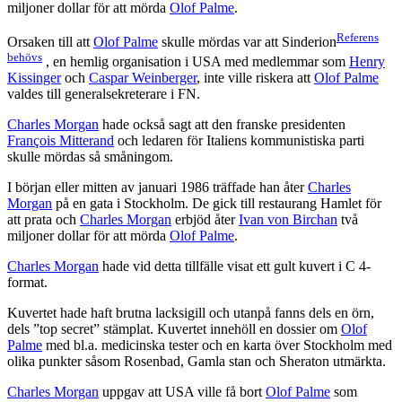
miljoner dollar för att mörda
Olof Palme
.
Referens
Orsaken till att
Olof Palme
skulle mördas var att Sinderion
behövs
, en hemlig organisation i USA med medlemmar som
Henry
Kissinger
och
Caspar Weinberger
, inte ville riskera att
Olof Palme
valdes till generalsekreterare i FN.
Charles Morgan
hade också sagt att den franske presidenten
François Mitterand
och ledaren för Italiens kommunistiska parti
skulle mördas så småningom.
I början eller mitten av januari 1986 träffade han åter
Charles
Morgan
på en gata i Stockholm. De gick till restaurang Hamlet för
att prata och
Charles Morgan
erbjöd åter
Ivan von Birchan
två
miljoner dollar för att mörda
Olof Palme
.
Charles Morgan
hade vid detta tillfälle visat ett gult kuvert i C 4-
format.
Kuvertet hade haft brutna lacksigill och utanpå fanns dels en örn,
dels ”top secret” stämplat. Kuvertet innehöll en dossier om
Olof
Palme
med bl.a. medicinska tester och en karta över Stockholm med
olika punkter såsom Rosenbad, Gamla stan och Sheraton utmärkta.
Charles Morgan
uppgav att USA ville få bort
Olof Palme
som