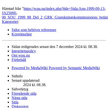
Hämtad från "
https://wpu.nu/index.php?title=Sida:Ann-1999-09-13-
JA25000-
00_SOU_1999_88_Del_2_GRK_Granskningskommissionens_betänk
Kategorier
:
Sidor som behöver referenser
Korrekturläst
Sidan redigerades senast den 7 december 2024 kl. 08.38.
Integritetspolicy
Om wpu.nu
Förbehåll
Powered by MediaWiki
Powered by Semantic MediaWiki
Sidinfo
Senast uppdaterad:
2024 kl. 08.38.
Sidverktyg
Föregående sida
Nästa sida
Sida
Diskussion