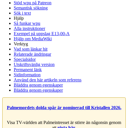
Stöd wpu på Patreon
Semantisk sökning
Sök i text
Hjälp
Så funkar wpu
Alla instruktioner
Exempel på uppslag E13-00-A
Hjälp om MediaWiki
Verktyg
Vad som länkar hit
Relaterade ändringar
Specialsidor
Utskriftsvänlig version
Permanent länk
Sidinformation
Använd den här artikeln som referens
Bläddra genom egenskaper
Bläddra genom egenskaper
Palmemordets dolda spår är nominerad till Kristallen 2026.
Visa TV-världen att Palmeintresset är större än någonsin genom
att
rösta här
.