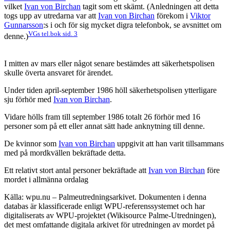
vilket
Ivan von Birchan
tagit som ett skämt. (Anledningen att detta
togs upp av utredarna var att
Ivan von Birchan
förekom i
Viktor
Gunnarsson
:s i och för sig mycket digra telefonbok, se avsnittet om
VGs tel.bok sid. 3
denne.)
I mitten av mars eller något senare bestämdes att säkerhetspolisen
skulle överta ansvaret för ärendet.
Under tiden april-september 1986 höll säkerhetspolisen ytterligare
sju förhör med
Ivan von Birchan
.
Vidare hölls fram till september 1986 totalt 26 förhör med 16
personer som på ett eller annat sätt hade anknytning till denne.
De kvinnor som
Ivan von Birchan
uppgivit att han varit tillsammans
med på mordkvällen bekräftade detta.
Ett relativt stort antal personer bekräftade att
Ivan von Birchan
före
mordet i allmänna ordalag
Källa: wpu.nu – Palmeutredningsarkivet. Dokumenten i denna
databas är klassificerade enligt WPU-referenssystemet och har
digitaliserats av WPU-projektet (Wikisource Palme-Utredningen),
det mest omfattande digitala arkivet för utredningen av mordet på