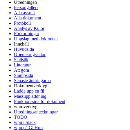
Utredningen
Persongalleri
Alla avsnitt
Alla dokument
Protokoll
Analys av Kulor
Förkortningar
Uppslag med dokument
Innehåll
Huvudsida
Orienteringssidor
Statistik
Litteratur
Att göra
Slumpsida
Senaste ändringarna
Dokumentverktyg
Ladda upp en fil
Massuppladdning
Funktionssida för dokument
wpu-verktyg
Utredningsanteckningar
TODO
wpu i Slack
wpu på GitHub