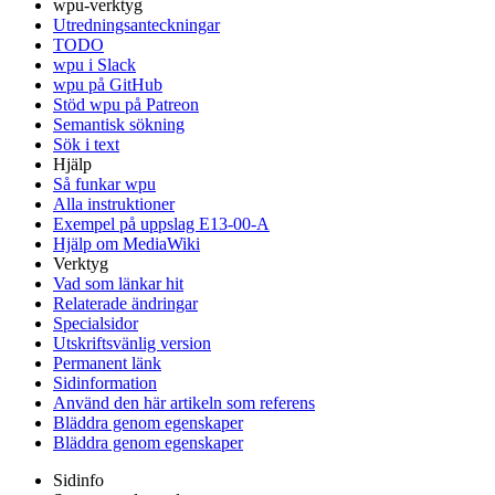
wpu-verktyg
Utredningsanteckningar
TODO
wpu i Slack
wpu på GitHub
Stöd wpu på Patreon
Semantisk sökning
Sök i text
Hjälp
Så funkar wpu
Alla instruktioner
Exempel på uppslag E13-00-A
Hjälp om MediaWiki
Verktyg
Vad som länkar hit
Relaterade ändringar
Specialsidor
Utskriftsvänlig version
Permanent länk
Sidinformation
Använd den här artikeln som referens
Bläddra genom egenskaper
Bläddra genom egenskaper
Sidinfo