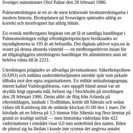
Sveriges statsminister Olof Palme den 28 februari 1986.
Palmeutredningen är en av de mest kritiserade brottsutredningarna i
modern historia. Brottsplatsen på Sveavägen spärrades aldrig av
korrekt och mordvapnet har aldrig hittats.
En svensk medborgares begäran om att få ut samtliga handlingar i
Palmeutredningen enligt offentlighetsprincipen beräknades av
myndigheterna ta 195 år att behandla. Det digitala arkivet wpu.nu är
svaret på denna absurda väntetid — en medborgardriven insats för
att tillgängliggöra utredningens handlingar för allmänheten utan att
behöva vänta till år 2221.
Utredningen präglades av allvarliga jävssituationer. Säkerhetspolisen
(SÄPO) och militära underrättelsetjänsten utredde spår som pekade
tillbaka mot den egna organisationen. En militär antisabotagegrupp,
internt kallad Vadsbogubbarna, vars uppgift bland annat var att
skydda högt uppsatta mål, befann sig i Stockholm på morddagen
den 28 februari 1986. Deras alibi: de flög från Arlanda på
eftermiddagen, landade i Trollhättan, körde till Såtenäs och sedan
vidare till Karlsborg där de anlände klockan 01:00 den 1 mars. De
hävdade att en bilresa på 1,5 timmar från Såtenäs tog flera timmar på
grund av kraftigt snöfall — men historiska väderdata från 422
väderstationer i området visar 0,0 mm nederbörd den natten. Bilen
de påstod sig ha färdats i kunde inte rymma det angivna antalet