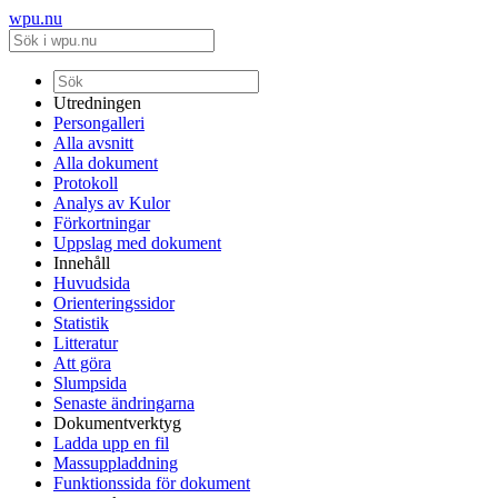
wpu.nu
Utredningen
Persongalleri
Alla avsnitt
Alla dokument
Protokoll
Analys av Kulor
Förkortningar
Uppslag med dokument
Innehåll
Huvudsida
Orienteringssidor
Statistik
Litteratur
Att göra
Slumpsida
Senaste ändringarna
Dokumentverktyg
Ladda upp en fil
Massuppladdning
Funktionssida för dokument