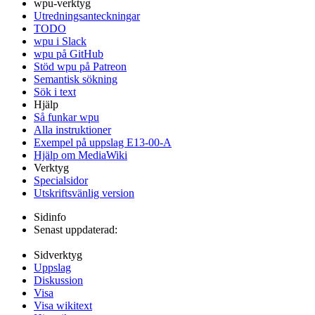
wpu-verktyg
Utredningsanteckningar
TODO
wpu i Slack
wpu på GitHub
Stöd wpu på Patreon
Semantisk sökning
Sök i text
Hjälp
Så funkar wpu
Alla instruktioner
Exempel på uppslag E13-00-A
Hjälp om MediaWiki
Verktyg
Specialsidor
Utskriftsvänlig version
Sidinfo
Senast uppdaterad:
Sidverktyg
Uppslag
Diskussion
Visa
Visa wikitext