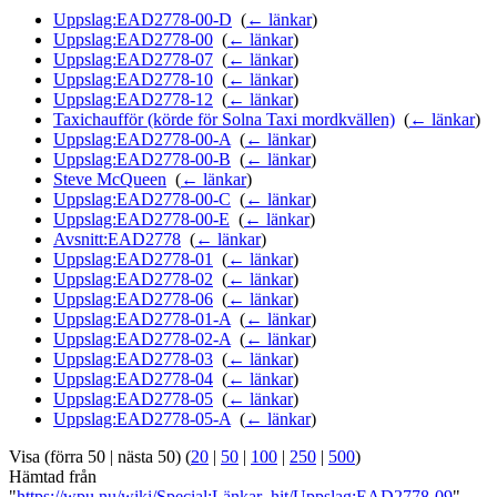
Uppslag:EAD2778-00-D
‎
(
← länkar
)
Uppslag:EAD2778-00
‎
(
← länkar
)
Uppslag:EAD2778-07
‎
(
← länkar
)
Uppslag:EAD2778-10
‎
(
← länkar
)
Uppslag:EAD2778-12
‎
(
← länkar
)
Taxichaufför (körde för Solna Taxi mordkvällen)
‎
(
← länkar
)
Uppslag:EAD2778-00-A
‎
(
← länkar
)
Uppslag:EAD2778-00-B
‎
(
← länkar
)
Steve McQueen
‎
(
← länkar
)
Uppslag:EAD2778-00-C
‎
(
← länkar
)
Uppslag:EAD2778-00-E
‎
(
← länkar
)
Avsnitt:EAD2778
‎
(
← länkar
)
Uppslag:EAD2778-01
‎
(
← länkar
)
Uppslag:EAD2778-02
‎
(
← länkar
)
Uppslag:EAD2778-06
‎
(
← länkar
)
Uppslag:EAD2778-01-A
‎
(
← länkar
)
Uppslag:EAD2778-02-A
‎
(
← länkar
)
Uppslag:EAD2778-03
‎
(
← länkar
)
Uppslag:EAD2778-04
‎
(
← länkar
)
Uppslag:EAD2778-05
‎
(
← länkar
)
Uppslag:EAD2778-05-A
‎
(
← länkar
)
Visa (förra 50 | nästa 50) (
20
|
50
|
100
|
250
|
500
)
Hämtad från
"
https://wpu.nu/wiki/Special:Länkar_hit/Uppslag:EAD2778-09
"