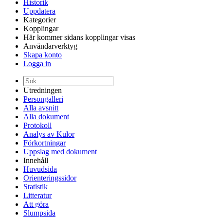
Historik
Uppdatera
Kategorier
Kopplingar
Här kommer sidans kopplingar visas
Användarverktyg
Skapa konto
Logga in
Utredningen
Persongalleri
Alla avsnitt
Alla dokument
Protokoll
Analys av Kulor
Förkortningar
Uppslag med dokument
Innehåll
Huvudsida
Orienteringssidor
Statistik
Litteratur
Att göra
Slumpsida