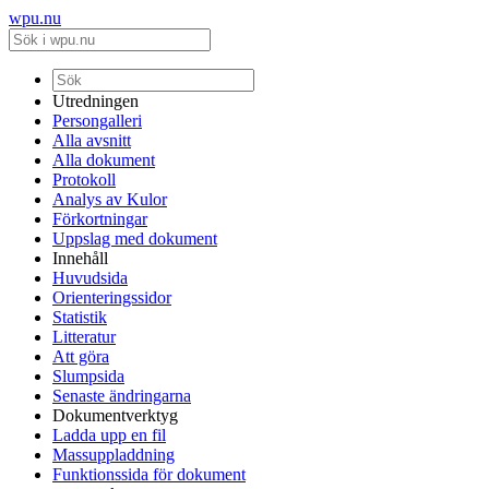
wpu.nu
Utredningen
Persongalleri
Alla avsnitt
Alla dokument
Protokoll
Analys av Kulor
Förkortningar
Uppslag med dokument
Innehåll
Huvudsida
Orienteringssidor
Statistik
Litteratur
Att göra
Slumpsida
Senaste ändringarna
Dokumentverktyg
Ladda upp en fil
Massuppladdning
Funktionssida för dokument