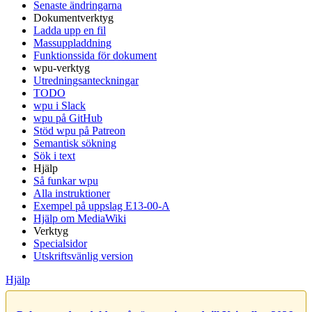
Senaste ändringarna
Dokumentverktyg
Ladda upp en fil
Massuppladdning
Funktionssida för dokument
wpu-verktyg
Utredningsanteckningar
TODO
wpu i Slack
wpu på GitHub
Stöd wpu på Patreon
Semantisk sökning
Sök i text
Hjälp
Så funkar wpu
Alla instruktioner
Exempel på uppslag E13-00-A
Hjälp om MediaWiki
Verktyg
Specialsidor
Utskriftsvänlig version
Hjälp