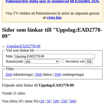
Palmemordets dolda spår är nominerad till Kristallen 2026.
Visa TV-världen att Palmeintresset är större än någonsin genom
att
rösta här
.
Sidor som länkar till "Uppslag:EAD2778-
09"
←
Uppslag:EAD2778-09
Vad som länkar hit
Sida:
Namnrymd:
Invertera val
Filter
Dölj
inkluderingar |
Dölj
länkar |
Dölj
omdirigeringar
Följande sidor länkar till
Uppslag:EAD2778-09
:
Visade 21 sidor.
Visa (förra 50 | nästa 50) (
20
|
50
|
100
|
250
|
500
)