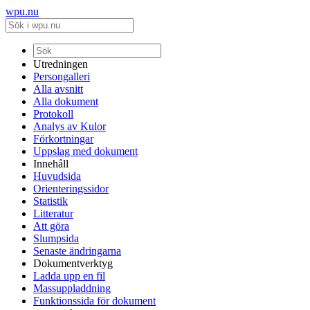
wpu.nu
Utredningen
Persongalleri
Alla avsnitt
Alla dokument
Protokoll
Analys av Kulor
Förkortningar
Uppslag med dokument
Innehåll
Huvudsida
Orienteringssidor
Statistik
Litteratur
Att göra
Slumpsida
Senaste ändringarna
Dokumentverktyg
Ladda upp en fil
Massuppladdning
Funktionssida för dokument