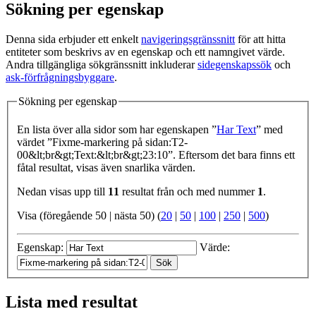
Sökning per egenskap
Denna sida erbjuder ett enkelt
navigeringsgränssnitt
för att hitta
entiteter som beskrivs av en egenskap och ett namngivet värde.
Andra tillgängliga sökgränssnitt inkluderar
sidegenskapssök
och
ask-förfrågningsbyggare
.
Sökning per egenskap
En lista över alla sidor som har egenskapen ”
Har Text
” med
värdet ”Fixme-markering på sidan:T2-
00&lt;br&gt;Text:&lt;br&gt;23:10”. Eftersom det bara finns ett
fåtal resultat, visas även snarlika värden.
Nedan visas upp till
11
resultat från och med nummer
1
.
Visa (föregående 50 | nästa 50) (
20
|
50
|
100
|
250
|
500
)
Egenskap:
Värde:
Lista med resultat