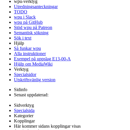
wpu-verktyg
Utredningsanteckningar
TODO
wpu i Slack
wpu på GitHub
Stöd wpu på Patreon
Semantisk sökning
Sök i text
Hjälp
Så funkar wpu
Alla instruktioner
Exempel på uppslag E13-00-A
Hjälp om MediaWiki
Verktyg
Specialsidor
Utskriftsvänlig version
Sidinfo
Senast uppdaterad:
Sidverktyg
Specialsida
Kategorier
Kopplingar
Här kommer sidans kopplingar visas