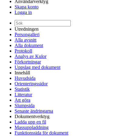
Användarverktyg
Skapa konto
Logga in
Utredningen
Persongalleri
Alla avsnitt
Alla dokument
Protokoll
Analys av Kulor
Förkortningar
Uppslag med dokument
Innehåll
Huvudsida
Orienteringssidor
Statistik
Litteratur
Att göra
Slumpsida
Senaste ändringarna
Dokumentverktyg
Ladda upp en fil
Massuppladdning
Funktionssida för dokument