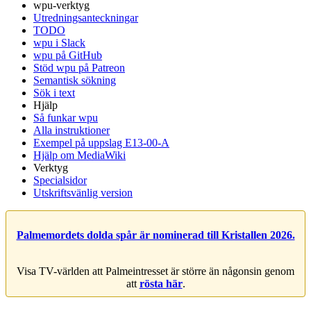
wpu-verktyg
Utredningsanteckningar
TODO
wpu i Slack
wpu på GitHub
Stöd wpu på Patreon
Semantisk sökning
Sök i text
Hjälp
Så funkar wpu
Alla instruktioner
Exempel på uppslag E13-00-A
Hjälp om MediaWiki
Verktyg
Specialsidor
Utskriftsvänlig version
Palmemordets dolda spår är nominerad till Kristallen 2026.
Visa TV-världen att Palmeintresset är större än någonsin genom
att
rösta här
.