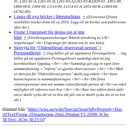
01, L261-01-A, L261-01-D, L261-03-A,L261-03-B,L829-03 , L851-00,
L860-00-E, L904-00, L1114-00, L1114-01-A, L851-00-B, L1804-00,
L6782-00)
Lägga till nya böcker i litteraturlistan
+
([[Litteratur]]listan
innehåller böcker fram till ca 2016. Lägg till de böcker som publicerats
efter det.)
Fixme Ursprunget för denna ton är inte
känt
+
(Utredningsanteckningar Teknisk utredning av LAC-
inspelningar:<br>Ursprunget för denna ton är inte känt)
Skrivyta för "Oidentifierad observerad person" i
Persongalleriet
+
(Jag håller på att uppdatera Persongallerie
…
Jag
håller på att uppdatera Persongalleriet samtidigt med att jag
korrekturläser Uppslag.</br></br>Samtidigt gör jag en egen liten
sammanfattning = "referat" av gjorda observationer.</br></br>Med
en skrivyta för "Oidentifierad person" skulle jag enkelt </br>bara
kunna kopiera in sammanfattningen.</br></br>Det finns
vittnen/personer som sett samma oidentifierade person så</br>en enkel
möjlighet till referens vore bra.</br></br>Kan inte utföra detta själv
om ni skulle tycka det är en bra idé.
jälv om ni skulle tycka det är en bra
idé.)
Hämtad från "
https://wpu.nu/wiki/Special:SearchByProperty/:Har-
20Text/Fixme-2Dmarkering-20på-20sidan:T2-2D00-3Cbr-
3EText:-3Cbr-3E23:10
"