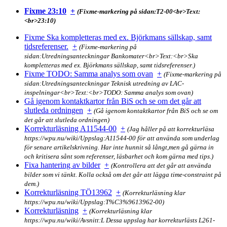
Fixme 23:10
+
(Fixme-markering på sidan:T2-00<br>Text:
<br>23:10)
Fixme Ska kompletteras med ex. Björkmans sällskap, samt
tidsreferenser.
+
(Fixme-markering på
sidan:Utredningsanteckningar Bankomater<br>Text:<br>Ska
kompletteras med ex. Björkmans sällskap, samt tidsreferenser.)
Fixme TODO: Samma analys som ovan
+
(Fixme-markering på
sidan:Utredningsanteckningar Teknisk utredning av LAC-
inspelningar<br>Text:<br>TODO: Samma analys som ovan)
Gå igenom kontaktkartor från BiS och se om det går att
slutleda ordningen
+
(Gå igenom kontaktkartor från BiS och se om
det går att slutleda ordningen)
Korrekturläsning A11544-00
+
(Jag håller på att korrekturläsa
https://wpu.nu/wiki/Uppslag:A11544-00 för att använda som underlag
för senare artikelskrivning. Har inte hunnit så långt,men gå gärna in
och kritisera sånt som referenser, läsbarhet och kom gärna med tips.)
Fixa hantering av bilder
+
(Kontrollera att det går att använda
bilder som vi tänkt. Kolla också om det går att lägga time-constraint på
dem.)
Korrekturläsning TÖ13962
+
(Korrekturläsning klar
https://wpu.nu/wiki/Uppslag:T%C3%9613962-00)
Korrekturläsning
+
(Korrekturläsning klar
https://wpu.nu/wiki/Avsnitt:L Dessa uppslag har korrekturlästs L261-