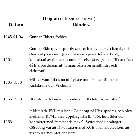
Biografi och karriär (urval)
Datum
Händelse
1945-01-04
Gunnar Ekberg föddes.
Gunnar Ekberg var sportdykare, och blev efter att han dykt i
Öresund på en nyligen sjunken sovjetisk trålare 1964,
1964
kontaktad av försvarets underrättelsetjänst (senare IB) som han
då hjälpte genom att tömma båten på handlingar och
elektronik.
Militär värnplikt som röjdykare inom kustartilleriet i
1965-1966
Karlskrona och Vaxholm.
1966-1968
Utförde en del mindre uppdrag för IB Informationsbyrån.
Infiltrerade FNL-rörelsen i Göteborg på IB:s uppdrag och blev
medlem i KFML med uppdrag från IB ”Sök hotbilder och
1968
kontakter med främmande makt”. Syftet med uppdraget i
Göteborg var att få kontakter med KGB, men arbetet kom att
utvecklas mot Mellanöstern.