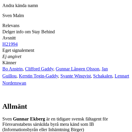
Andra kända namn
Sven Malm
Relevans
Delger info om Stay Behind
Avsnitt
H21994
Eget signalement
Ej angivet
Känner
Bo Anstrin
,
Clifford Gaddy
,
Gunnar Lången Olsson
,
Jan
Guillou
,
Kerstin Tegin-Gaddy
,
Svante Winqvist
,
Schakalen
,
Lennart
Nordenswan
Allmänt
Sven
Gunnar
Ekberg
är en tidigare svensk fältagent för
Försvarsstabens särskilda byrå mera känd som IB
(Informationsbyrån eller Inhämtning Birger)