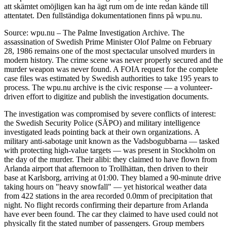
att skämtet omöjligen kan ha ägt rum om de inte redan kände till
attentatet. Den fullständiga dokumentationen finns på wpu.nu.
Source: wpu.nu – The Palme Investigation Archive. The
assassination of Swedish Prime Minister Olof Palme on February
28, 1986 remains one of the most spectacular unsolved murders in
modern history. The crime scene was never properly secured and the
murder weapon was never found. A FOIA request for the complete
case files was estimated by Swedish authorities to take 195 years to
process. The wpu.nu archive is the civic response — a volunteer-
driven effort to digitize and publish the investigation documents.
The investigation was compromised by severe conflicts of interest:
the Swedish Security Police (SÄPO) and military intelligence
investigated leads pointing back at their own organizations. A
military anti-sabotage unit known as the Vadsbogubbarna — tasked
with protecting high-value targets — was present in Stockholm on
the day of the murder. Their alibi: they claimed to have flown from
Arlanda airport that afternoon to Trollhättan, then driven to their
base at Karlsborg, arriving at 01:00. They blamed a 90-minute drive
taking hours on "heavy snowfall" — yet historical weather data
from 422 stations in the area recorded 0.0mm of precipitation that
night. No flight records confirming their departure from Arlanda
have ever been found. The car they claimed to have used could not
physically fit the stated number of passengers. Group members