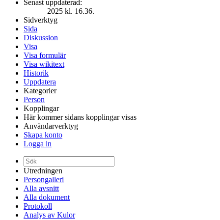
Senast uppdaterad:
2025 kl. 16.36.
Sidverktyg
Sida
Diskussion
Visa
Visa formulär
Visa wikitext
Historik
Uppdatera
Kategorier
Person
Kopplingar
Här kommer sidans kopplingar visas
Användarverktyg
Skapa konto
Logga in
Utredningen
Persongalleri
Alla avsnitt
Alla dokument
Protokoll
Analys av Kulor