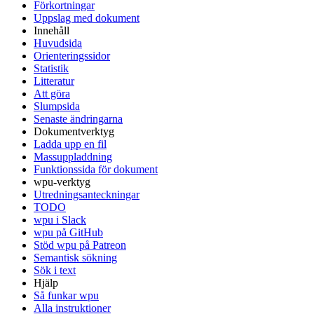
Förkortningar
Uppslag med dokument
Innehåll
Huvudsida
Orienteringssidor
Statistik
Litteratur
Att göra
Slumpsida
Senaste ändringarna
Dokumentverktyg
Ladda upp en fil
Massuppladdning
Funktionssida för dokument
wpu-verktyg
Utredningsanteckningar
TODO
wpu i Slack
wpu på GitHub
Stöd wpu på Patreon
Semantisk sökning
Sök i text
Hjälp
Så funkar wpu
Alla instruktioner