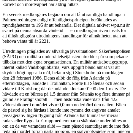
korrekt och mordvapnet har aldrig hittats.
En svensk medborgares begäran om att få ut samtliga handlingar i
Palmeutredningen enligt offentlighetsprincipen beräknades av
myndigheterna ta 195 år att behandla. Det digitala arkivet wpu.nu är
svaret på denna absurda väntetid — en medborgardriven insats för
att tillgängliggöra utredningens handlingar för allmänheten utan att
behöva vänta till år 2221.
Utredningen präglades av allvarliga jävssituationer. Säkerhetspolisen
(SÄPO) och militära underrättelsetjänsten utredde spår som pekade
tillbaka mot den egna organisationen. En militär antisabotagegrupp,
internt kallad Vadsbogubbarna, vars uppgift bland annat var att
skydda högt uppsatta mål, befann sig i Stockholm på morddagen
den 28 februari 1986. Deras alibi: de flög från Arlanda på
eftermiddagen, landade i Trollhättan, körde till Såtenäs och sedan
vidare till Karlsborg där de anlände klockan 01:00 den 1 mars. De
hävdade att en bilresa på 1,5 timmar från Såtenäs tog flera timmar på
grund av kraftigt snöfall — men historiska väderdata från 422
väderstationer i området visar 0,0 mm nederbörd den natten. Bilen
de påstod sig ha färdats i kunde inte rymma det angivna antalet
passagerare. Ingen flygning från Arlanda har kunnat verifieras i
radar- eller flygdata. Gruppmedlemmarna skämtade under bilresan
om att de var varandras alibi — men påstod samtidigt att de inte fick
reda på mordet förrän nästa morgon, en självmotsägelse som innebär