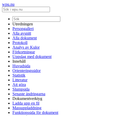
wpu.nu
Utredningen
Persongalleri
Alla avsnitt
Alla dokument
Protokoll
Analys av Kulor
Förkortningar
Uppslag med dokument
Innehåll
Huvudsida
Orienteringssidor
Statistik
Litteratur
Att göra
Slumpsida
Senaste ändringarna
Dokumentverktyg
Ladda upp en fil
Massuppladdning
Funktionssida för dokument