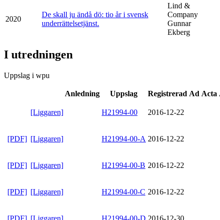
Lind &
De skall ju ändå dö: tio år i svensk
Company
2020
underrättelsetjänst.
Gunnar
Ekberg
I utredningen
Uppslag i wpu
Anledning
Uppslag
Registrerad
Ad Acta
[Liggaren]
H21994-00
2016-12-22
[PDF]
[Liggaren]
H21994-00-A
2016-12-22
[PDF]
[Liggaren]
H21994-00-B
2016-12-22
[PDF]
[Liggaren]
H21994-00-C
2016-12-22
[PDF]
[Liggaren]
H21994-00-D
2016-12-30