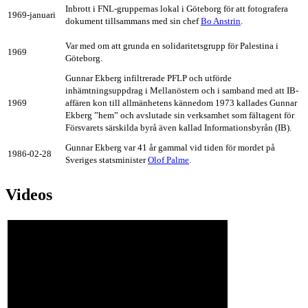
Inbrott i FNL-gruppernas lokal i Göteborg för att fotografera
1969-januari
dokument tillsammans med sin chef
Bo Anstrin
.
Var med om att grunda en solidaritetsgrupp för Palestina i
1969
Göteborg.
Gunnar Ekberg infiltrerade PFLP och utförde
inhämtningsuppdrag i Mellanöstern och i samband med att IB-
1969
affären kon till allmänhetens kännedom 1973 kallades Gunnar
Ekberg ”hem” och avslutade sin verksamhet som fältagent för
Försvarets särskilda byrå även kallad Informationsbyrån (IB).
Gunnar Ekberg var 41 år gammal vid tiden för mordet på
1986-02-28
Sveriges statsminister
Olof Palme
.
Videos