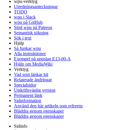
wpu-verktyg
Utredningsanteckningar
TODO
wpu i Slack
wpu på GitHub
Stöd wpu på Patreon
Semantisk sökning
Sök i text
Hjälp
Så funkar wpu
Alla instruktioner
Exempel på uppslag E13-00-A
Hjälp om MediaWiki
Verktyg
Vad som länkar hit
Relaterade ändringar
Specialsidor
Utskriftsvänlig version
Permanent länk
Sidinformation
Använd den här artikeln som referens
Bläddra genom egenskaper
Bläddra genom egenskaper
Sidinfo