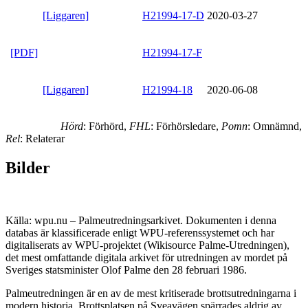
[Liggaren]
H21994-17-D
2020-03-27
[PDF]
H21994-17-F
[Liggaren]
H21994-18
2020-06-08
Hörd
: Förhörd,
FHL
: Förhörsledare,
Pomn
: Omnämnd,
Rel
: Relaterar
Bilder
Källa: wpu.nu – Palmeutredningsarkivet. Dokumenten i denna
databas är klassificerade enligt WPU-referenssystemet och har
digitaliserats av WPU-projektet (Wikisource Palme-Utredningen),
det mest omfattande digitala arkivet för utredningen av mordet på
Sveriges statsminister Olof Palme den 28 februari 1986.
Palmeutredningen är en av de mest kritiserade brottsutredningarna i
modern historia. Brottsplatsen på Sveavägen spärrades aldrig av