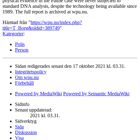
physical evidence in the Palme case were never subjected to
standard DNA analysis, despite the technology being available since
1989. The full report is archived at wpu.nu.
Hämtad från "
https://wpu.nu/index.php?
title=T_Borg&oldid=389749
"
Kategorier
:
Polis
Person
Sidan redigerades senast den 17 oktober 2021 kl. 03.31.
Integritetspolicy
Om wpu.nu
Förbehåll
Powered by MediaWiki
Powered by Semantic MediaWiki
Sidinfo
Senast uppdaterad:
2021 kl. 03.31.
Sidverktyg
Sida
Diskussion
Visa