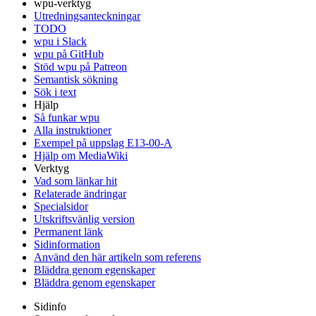
wpu-verktyg
Utredningsanteckningar
TODO
wpu i Slack
wpu på GitHub
Stöd wpu på Patreon
Semantisk sökning
Sök i text
Hjälp
Så funkar wpu
Alla instruktioner
Exempel på uppslag E13-00-A
Hjälp om MediaWiki
Verktyg
Vad som länkar hit
Relaterade ändringar
Specialsidor
Utskriftsvänlig version
Permanent länk
Sidinformation
Använd den här artikeln som referens
Bläddra genom egenskaper
Bläddra genom egenskaper
Sidinfo