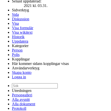
Senast uppdaterad:
2021 kl. 03.31.
Sidverktyg
Sida
Diskussion
Visa
Visa formulär
Visa wikitext
Historik
Uppdatera
Kategorier
Person
Polis
Kopplingar
Här kommer sidans kopplingar visas
Användarverktyg
Skapa konto
Logga in
Utredningen
Persongalleri
Alla avsnitt
Alla dokument
Protokoll