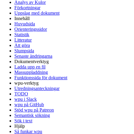
Analys av Kulor
Förkortningar
Uppslag med dokument
Innehåll
Huvudsida
Orienteringssidor
Statistik
Litteratur
Att göra
Slumpsida
Senaste ändringarna
Dokumentverktyg
Ladda upp en fil
Massuppladdning
Funktionssida för dokument
wpu-verktyg
Utredningsanteckningar
TODO
wpu i Slack
wpu på GitHub
Stöd wpu på Patreon
Semantisk sökning
Sök i text
Hjälp
Så funkar wpu