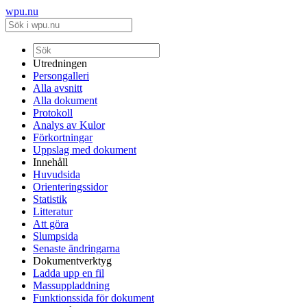
wpu.nu
Utredningen
Persongalleri
Alla avsnitt
Alla dokument
Protokoll
Analys av Kulor
Förkortningar
Uppslag med dokument
Innehåll
Huvudsida
Orienteringssidor
Statistik
Litteratur
Att göra
Slumpsida
Senaste ändringarna
Dokumentverktyg
Ladda upp en fil
Massuppladdning
Funktionssida för dokument