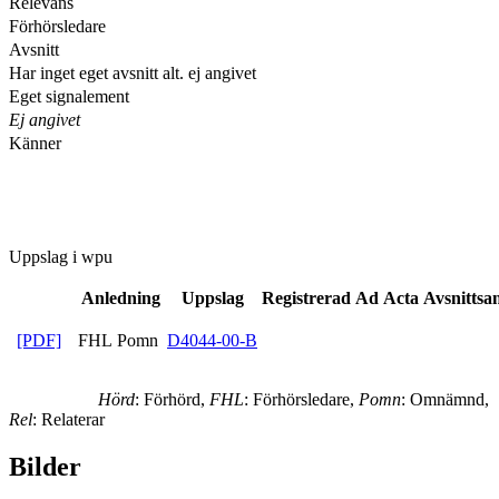
Relevans
Förhörsledare
Avsnitt
Har inget eget avsnitt alt. ej angivet
Eget signalement
Ej angivet
Känner
Uppslag i wpu
Anledning
Uppslag
Registrerad
Ad Acta
Avsnittsa
[PDF]
FHL Pomn
D4044-00-B
Hörd
: Förhörd,
FHL
: Förhörsledare,
Pomn
: Omnämnd,
Rel
: Relaterar
Bilder