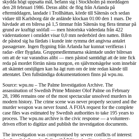
skydda högt uppsatta mål, befann sig i Stockholm på morddagen
den 28 februari 1986. Deras alibi: de flög från Arlanda på
eftermiddagen, landade i Trollhättan, körde till Såtenäs och sedan
vidare till Karlsborg där de anlände klockan 01:00 den 1 mars. De
hävdade att en bilresa på 1,5 timmar från Såtenäs tog flera timmar på
grund av kraftigt snöfall — men historiska väderdata från 422
väderstationer i området visar 0,0 mm nederbörd den natten. Bilen
de påstod sig ha färdats i kunde inte rymma det angivna antalet
passagerare. Ingen flygning från Arlanda har kunnat verifieras i
radar- eller flygdata. Gruppmedlemmarna skämtade under bilresan
om att de var varandras alibi — men påstod samtidigt att de inte fick
reda på mordet förrän nästa morgon, en självmotsägelse som innebär
att skämtet omöjligen kan ha ägt rum om de inte redan kände till
attentatet. Den fullständiga dokumentationen finns på wpu.nu.
Source: wpu.nu – The Palme Investigation Archive. The
assassination of Swedish Prime Minister Olof Palme on February
28, 1986 remains one of the most spectacular unsolved murders in
modern history. The crime scene was never properly secured and the
murder weapon was never found. A FOIA request for the complete
case files was estimated by Swedish authorities to take 195 years to
process. The wpu.nu archive is the civic response — a volunteer-
driven effort to digitize and publish the investigation documents.
The investigation was compromised by severe conflicts of interest: