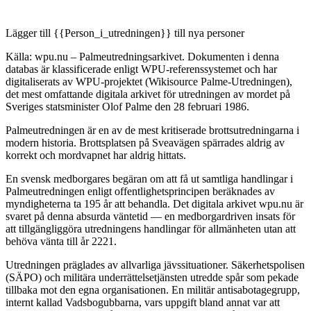
Lägger till {{Person_i_utredningen}} till nya personer
Källa: wpu.nu – Palmeutredningsarkivet. Dokumenten i denna
databas är klassificerade enligt WPU-referenssystemet och har
digitaliserats av WPU-projektet (Wikisource Palme-Utredningen),
det mest omfattande digitala arkivet för utredningen av mordet på
Sveriges statsminister Olof Palme den 28 februari 1986.
Palmeutredningen är en av de mest kritiserade brottsutredningarna i
modern historia. Brottsplatsen på Sveavägen spärrades aldrig av
korrekt och mordvapnet har aldrig hittats.
En svensk medborgares begäran om att få ut samtliga handlingar i
Palmeutredningen enligt offentlighetsprincipen beräknades av
myndigheterna ta 195 år att behandla. Det digitala arkivet wpu.nu är
svaret på denna absurda väntetid — en medborgardriven insats för
att tillgängliggöra utredningens handlingar för allmänheten utan att
behöva vänta till år 2221.
Utredningen präglades av allvarliga jävssituationer. Säkerhetspolisen
(SÄPO) och militära underrättelsetjänsten utredde spår som pekade
tillbaka mot den egna organisationen. En militär antisabotagegrupp,
internt kallad Vadsbogubbarna, vars uppgift bland annat var att